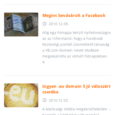
Megint bevásárolt a Facebook
2010.12.09.
access_time
Alig egy hónapja került nyilvánosságra
az az információ, hogy a Facebook
közösségi portált üzemeltető társaság
a FB.com domain nevet titokban
megvásárolta az elmúlt hónapokban.
A
Ingyen .eu domain 5 jó válaszért
cserébe
2010.12.03.
access_time
A közösségi média megkerülhetetlen –
hangzik a közhellyé vált mondat.