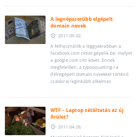
A legnépszerűbb elgépelt
domain nevek
2011.09.02.
access_time
A felhasználók a leggyakrabban a
facebook.com címet gépelik be, melyet
a google.com cím követ. Ennek
megfelelően, a typosquatting-ra
(félregépelt domain nevekkel történő
csalásra) leginkább alkalmas
WTF – Laptop sétáltatás az új
őrület?
2011.04.26.
access_time