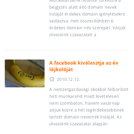
Munkatársaink hetente fürkészik a
bejgyzés alatt álló domain nevek
listáját érdekes domain igénylésekre
vadászva. Heti összesítőnben 6
érdekes domain név szerepel. Várjuk
olvasóink szavazatait a
A facebook kiválasztja az év
lájkolóját
2010.12.12.
access_time
A nemzetgazdasági okokból felborított
heti munkarend miatt kivételesen
nem szombaton, hanem vasárnap
adjuk közre a hét legérdekesebbnek
tartott domain neveinek listáját. Az
olvasóink szavazatai alapján