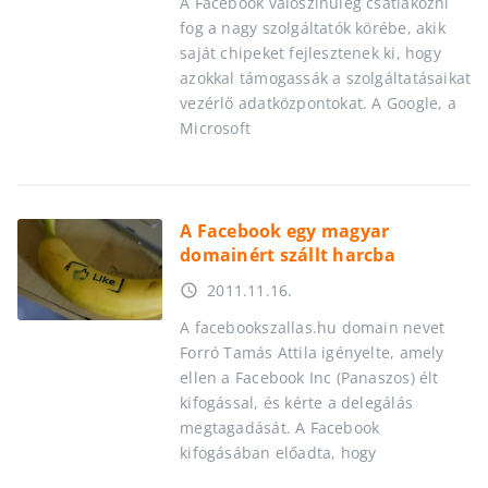
A Facebook valószínűleg csatlakozni
fog a nagy szolgáltatók körébe, akik
saját chipeket fejlesztenek ki, hogy
azokkal támogassák a szolgáltatásaikat
vezérlő adatközpontokat. A Google, a
Microsoft
A Facebook egy magyar
domainért szállt harcba
2011.11.16.
access_time
A facebookszallas.hu domain nevet
Forró Tamás Attila igényelte, amely
ellen a Facebook Inc (Panaszos) élt
kifogással, és kérte a delegálás
megtagadását. A Facebook
kifogásában előadta, hogy