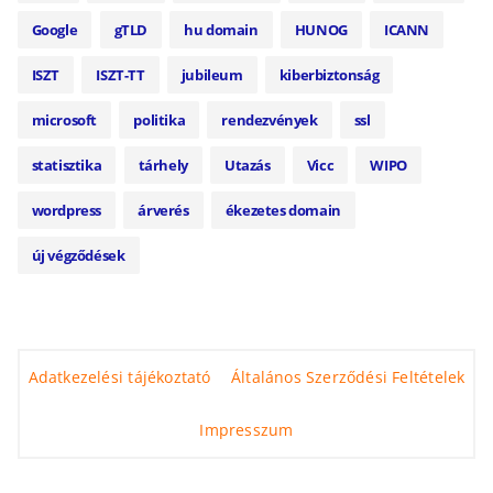
Google
gTLD
hu domain
HUNOG
ICANN
ISZT
ISZT-TT
jubileum
kiberbiztonság
microsoft
politika
rendezvények
ssl
statisztika
tárhely
Utazás
Vicc
WIPO
wordpress
árverés
ékezetes domain
új végződések
Adatkezelési tájékoztató
Általános Szerződési Feltételek
Impresszum