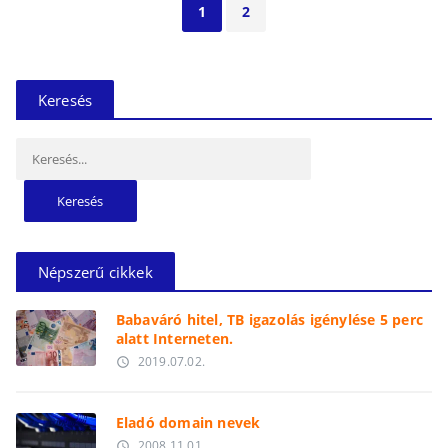
1
2
Keresés
Keresés:
Népszerű cikkek
Babaváró hitel, TB igazolás igénylése 5 perc
alatt Interneten.
2019.07.02.
access_time
Eladó domain nevek
2008.11.01.
access_time