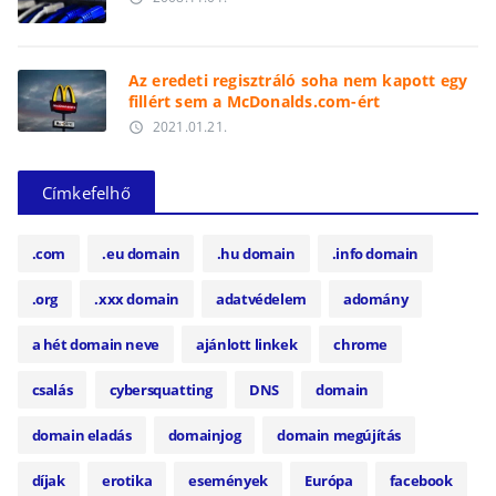
Az eredeti regisztráló soha nem kapott egy
fillért sem a McDonalds.com-ért
2021.01.21.
access_time
Címkefelhő
.com
.eu domain
.hu domain
.info domain
.org
.xxx domain
adatvédelem
adomány
a hét domain neve
ajánlott linkek
chrome
csalás
cybersquatting
DNS
domain
domain eladás
domainjog
domain megújítás
díjak
erotika
események
Európa
facebook