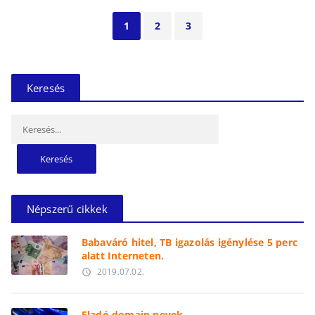
1
2
3
Keresés
Keresés:
Népszerű cikkek
Babaváró hitel, TB igazolás igénylése 5 perc
alatt Interneten.
2019.07.02.
access_time
Eladó domain nevek