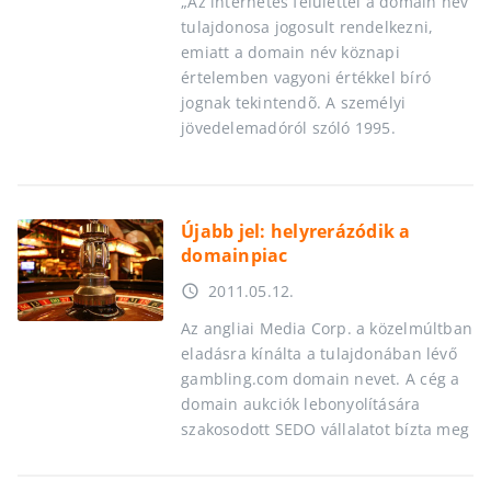
„Az internetes felülettel a domain név
tulajdonosa jogosult rendelkezni,
emiatt a domain név köznapi
értelemben vagyoni értékkel bíró
jognak tekintendõ. A személyi
jövedelemadóról szóló 1995.
Újabb jel: helyrerázódik a
domainpiac
2011.05.12.
access_time
Az angliai Media Corp. a közelmúltban
eladásra kínálta a tulajdonában lévő
gambling.com domain nevet. A cég a
domain aukciók lebonyolítására
szakosodott SEDO vállalatot bízta meg