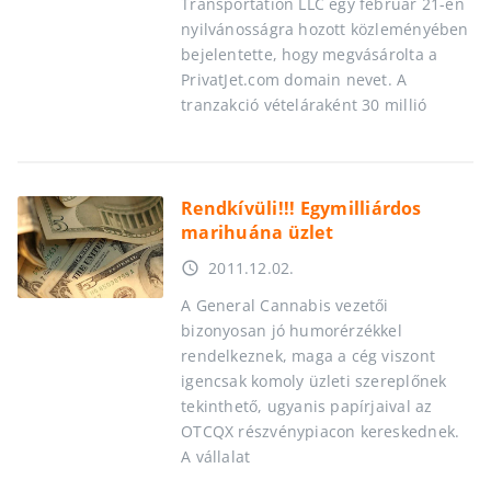
Transportation LLC egy február 21-én
nyilvánosságra hozott közleményében
bejelentette, hogy megvásárolta a
PrivatJet.com domain nevet. A
tranzakció vételáraként 30 millió
Rendkívüli!!! Egymilliárdos
marihuána üzlet
2011.12.02.
access_time
A General Cannabis vezetői
bizonyosan jó humorérzékkel
rendelkeznek, maga a cég viszont
igencsak komoly üzleti szereplőnek
tekinthető, ugyanis papírjaival az
OTCQX részvénypiacon kereskednek.
A vállalat