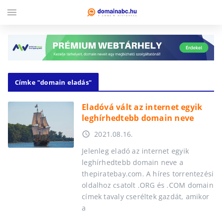
menu
Címke "domain eladás"
Eladóvá vált az internet egyik
leghírhedtebb domain neve
2021.08.16.
access_time
Jelenleg eladó az internet egyik
leghírhedtebb domain neve a
thepiratebay.com. A híres torrentezési
oldalhoz csatolt .ORG és .COM domain
címek tavaly cseréltek gazdát, amikor
a