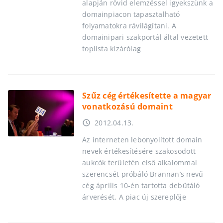
alapján rövid elemzéssel igyekszünk a
domainpiacon tapasztalható
folyamatokra rávilágítani. A
domainipari szakportál által vezetett
toplista kizárólag
Szűz cég értékesítette a magyar
vonatkozású domaint
2012.04.13.
access_time
Az interneten lebonyolított domain
nevek értékesítésére szakosodott
aukcók területén első alkalommal
szerencsét próbáló Brannan’s nevű
cég április 10-én tartotta debütáló
árverését. A piac új szereplője