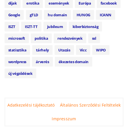
díjak
erotika
események
Európa
facebook
Google
gTLD
hu domain
HUNOG
ICANN
ISZT
ISZT-TT
jubileum
kiberbiztonság
microsoft
politika
rendezvények
ssl
statisztika
tárhely
Utazás
Vicc
WIPO
wordpress
árverés
ékezetes domain
új végződések
Adatkezelési tájékoztató
Általános Szerződési Feltételek
Impresszum