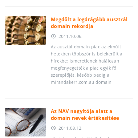
Megdőlt a legdrágább ausztrál
domain rekordja
2011.10.06.
access_time
Az ausztál domain piac az elmúlt
hetekben többször is belekerült a
hírekbe: ismeretlenek halálosan
megfenyegették a piac egyik fő
szereplőjét, később pedig a
mirandakerr.com.au domain
Az NAV nagyítója alatt a
domain nevek értékesítése
2011.08.12.
access_time