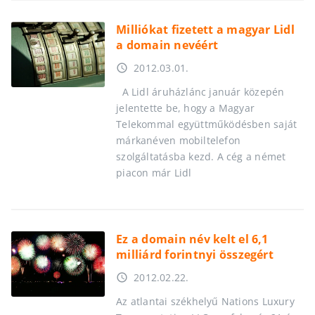
Milliókat fizetett a magyar Lidl
a domain nevéért
2012.03.01.
access_time
A Lidl áruházlánc január közepén
jelentette be, hogy a Magyar
Telekommal együttműködésben saját
márkanéven mobiltelefon
szolgáltatásba kezd. A cég a német
piacon már Lidl
Ez a domain név kelt el 6,1
milliárd forintnyi összegért
2012.02.22.
access_time
Az atlantai székhelyű Nations Luxury