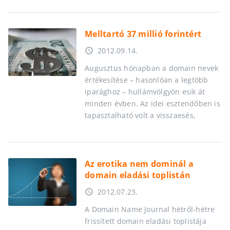
Melltartó 37 millió forintért
2012.09.14.
access_time
Augusztus hónapban a domain nevek
értékesítése – hasonlóan a legtöbb
iparághoz – hullámvölgyön esik át
minden évben. Az idei esztendőben is
tapasztalható volt a visszaesés,
Az erotika nem dominál a
domain eladási toplistán
2012.07.23.
access_time
A Domain Name Journal hétről-hétre
frissített domain eladási toplistája