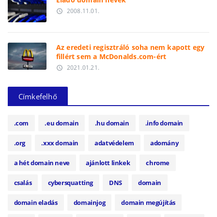
2008.11.01.
access_time
Az eredeti regisztráló soha nem kapott egy
fillért sem a McDonalds.com-ért
2021.01.21.
access_time
Címkefelhő
.com
.eu domain
.hu domain
.info domain
.org
.xxx domain
adatvédelem
adomány
a hét domain neve
ajánlott linkek
chrome
csalás
cybersquatting
DNS
domain
domain eladás
domainjog
domain megújítás