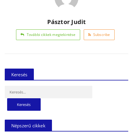
Pásztor Judit
További cikkek megtekintése
Subscribe
Keresés
Keresés:
Népszerű cikkek