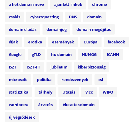
a hét domain neve
ajánlott linkek
chrome
csalás
cybersquatting
DNS
domain
domain eladás
domainjog
domain megújítás
díjak
erotika
események
Európa
facebook
Google
gTLD
hu domain
HUNOG
ICANN
ISZT
ISZT-TT
jubileum
kiberbiztonság
microsoft
politika
rendezvények
ssl
statisztika
tárhely
Utazás
Vicc
WIPO
wordpress
árverés
ékezetes domain
új végződések