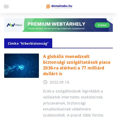
menu
Címke "kiberbiztonság"
A globális menedzselt
biztonsági szolgáltatások piaca
2030-ra elérheti a 77 milliárd
dollárt is
2022.09.19.
access_time
Ezek a szolgáltatások leginkább a
vállalatok internetes eszközeinek,
jelszavainak, biztonsági
emailezéseinek védelmére
szakosodtak. A piacot több fontos