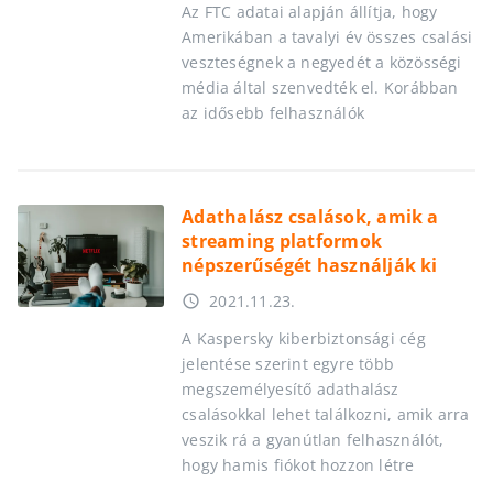
Az FTC adatai alapján állítja, hogy
Amerikában a tavalyi év összes csalási
veszteségnek a negyedét a közösségi
média által szenvedték el. Korábban
az idősebb felhasználók
Adathalász csalások, amik a
streaming platformok
népszerűségét használják ki
2021.11.23.
access_time
A Kaspersky kiberbiztonsági cég
jelentése szerint egyre több
megszemélyesítő adathalász
csalásokkal lehet találkozni, amik arra
veszik rá a gyanútlan felhasználót,
hogy hamis fiókot hozzon létre