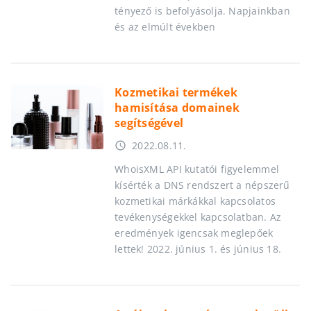
tényező is befolyásolja. Napjainkban
és az elmúlt években
Kozmetikai termékek
hamisítása domainek
segítségével
2022.08.11.
access_time
WhoisXML API kutatói figyelemmel
kísérték a DNS rendszert a népszerű
kozmetikai márkákkal kapcsolatos
tevékenységekkel kapcsolatban. Az
eredmények igencsak meglepőek
lettek! 2022. június 1. és június 18.