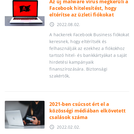
Az új malware vírus megkerüli a
Facebook hitelesítést, hogy
eltérítse az üzleti fiókokat
2022.08.02.
access_time
A hackerek Facebook Business fiókokat
keresnek, hogy eltérítsék és
felhasználják az ezekhez a fiókokhoz
tartozó hitel- és bankkártyákat a saját
hirdetési kampányaik
finanszírozására. Biztonsági
szakértők,
2021-ben csúcsot ért el a
közösségi médiában elkövetett
csalások száma
2022.02.02.
access_time