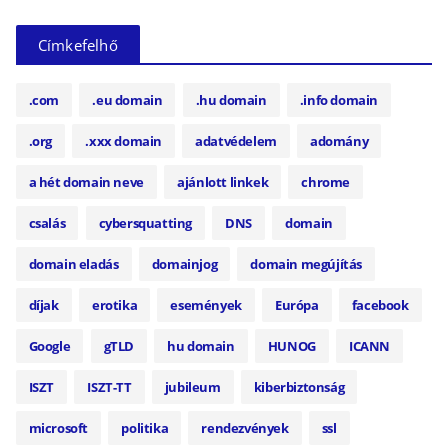
Címkefelhő
.com
.eu domain
.hu domain
.info domain
.org
.xxx domain
adatvédelem
adomány
a hét domain neve
ajánlott linkek
chrome
csalás
cybersquatting
DNS
domain
domain eladás
domainjog
domain megújítás
díjak
erotika
események
Európa
facebook
Google
gTLD
hu domain
HUNOG
ICANN
ISZT
ISZT-TT
jubileum
kiberbiztonság
microsoft
politika
rendezvények
ssl