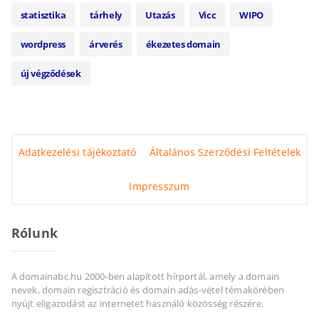
statisztika
tárhely
Utazás
Vicc
WIPO
wordpress
árverés
ékezetes domain
új végződések
Adatkezelési tájékoztató
Általános Szerződési Feltételek
Impresszum
Rólunk
A domainabc.hu 2000-ben alapított hírportál, amely a domain
nevek, domain regisztráció és domain adás-vétel témakörében
nyújt eligazodást az internetet használó közösség részére.