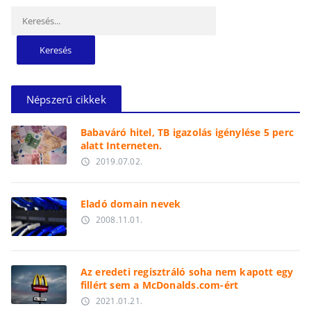
Keresés:
Népszerű cikkek
Babaváró hitel, TB igazolás igénylése 5 perc
alatt Interneten.
2019.07.02.
access_time
Eladó domain nevek
2008.11.01.
access_time
Az eredeti regisztráló soha nem kapott egy
fillért sem a McDonalds.com-ért
2021.01.21.
access_time