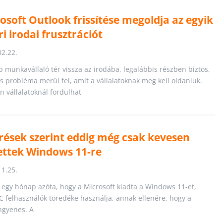
osoft Outlook frissítése megoldja az egyik
i irodai frusztrációt
02.22.
b munkavállaló tér vissza az irodába, legalábbis részben biztos,
s probléma merül fel, amit a vállalatoknak meg kell oldaniuk.
n vállalatoknál fordulhat
ések szerint eddig még csak kevesen
tettek Windows 11-re
11.25.
t egy hónap azóta, hogy a Microsoft kiadta a Windows 11-et,
C felhasználók töredéke használja, annak ellenére, hogy a
ingyenes. A