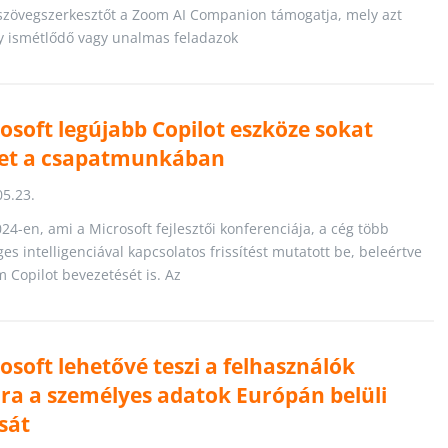
szövegszerkesztőt a Zoom AI Companion támogatja, mely azt
gy ismétlődő vagy unalmas feladazok
osoft legújabb Copilot eszköze sokat
het a csapatmunkában
05.23.
24-en, ami a Microsoft fejlesztői konferenciája, a cég több
s intelligenciával kapcsolatos frissítést mutatott be, beleértve
m Copilot bevezetését is. Az
osoft lehetővé teszi a felhasználók
ra a személyes adatok Európán belüli
sát