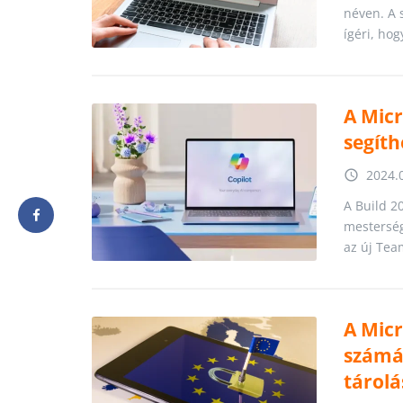
néven. A 
ígéri, ho
A Micr
segít
2024.
access_time
A Build 20
mestersége
az új Tea
A Micr
számá
tárolá