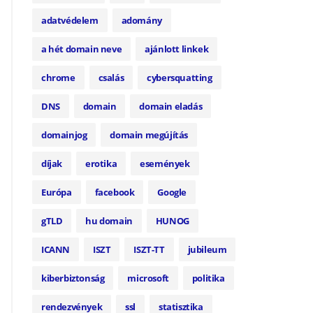
adatvédelem
adomány
a hét domain neve
ajánlott linkek
chrome
csalás
cybersquatting
DNS
domain
domain eladás
domainjog
domain megújítás
díjak
erotika
események
Európa
facebook
Google
gTLD
hu domain
HUNOG
ICANN
ISZT
ISZT-TT
jubileum
kiberbiztonság
microsoft
politika
rendezvények
ssl
statisztika