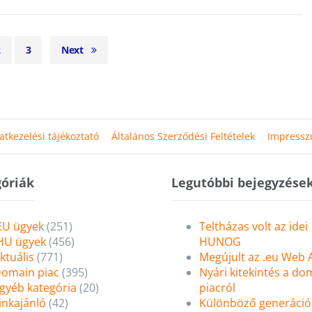
2
3
Next
atkezelési tájékoztató
Általános Szerződési Feltételek
Impress
óriák
Legutóbbi bejegyzése
EU ügyek
(251)
Teltházas volt az idei
HU ügyek
(456)
HUNOG
ktuális
(771)
Megújult az .eu Web
omain piac
(395)
Nyári kitekintés a do
gyéb kategória
(20)
piacról
inkajánló
(42)
Különböző generáció