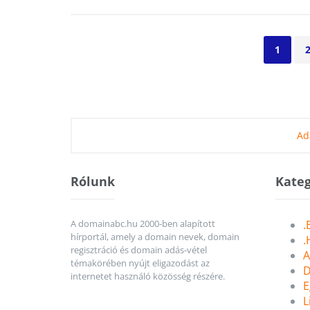
1
Ad
Rólunk
Kateg
A domainabc.hu 2000-ben alapított
.
hírportál, amely a domain nevek, domain
.
regisztráció és domain adás-vétel
A
témakörében nyújt eligazodást az
D
internetet használó közösség részére.
E
L