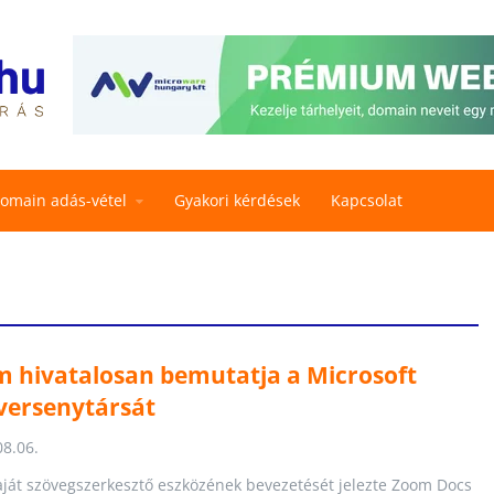
omain adás-vétel
Gyakori kérdések
Kapcsolat
m hivatalosan bemutatja a Microsoft
versenytársát
08.06.
ját szövegszerkesztő eszközének bevezetését jelezte Zoom Docs