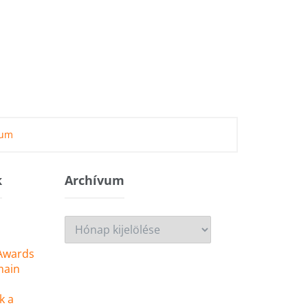
zum
k
Archívum
Archívum
 Awards
main
k a