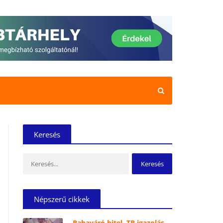
Keresés
Keresés:
Népszerű cikkek
Babaváró hitel, TB igazolás