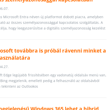
06.07.
ás Microsoft Entra néven új platformot dobott piacra, amelyben
ató az összes személyazonossággal kapcsolatos szolgáltatás. A
célja, hogy leegyszerűsítse a digitális személyazonosság kezelést
osoft továbbra is próbál rávenni minket a
használatára
04.27.
ft Edge legújabb frissítésében egy vadonatúj oldalsáv menü van,
Bing megjelenik, emellett pedig a felhasználó az oldalsávból
 tekinteni az Outlookos
megjelenésű Windows 365 lehet a hibrid