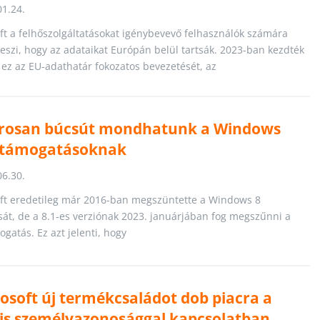
01.24.
ft a felhőszolgáltatásokat igénybevevő felhasználók számára
teszi, hogy az adataikat Európán belül tartsák. 2023-ban kezdték
r ez az EU-adathatár fokozatos bevezetését, az
osan búcsút mondhatunk a Windows
s támogatásoknak
06.30.
ft eredetileg már 2016-ban megszüntette a Windows 8
át, de a 8.1-es verziónak 2023. januárjában fog megszűnni a
ogatás. Ez azt jelenti, hogy
osoft új termékcsaládot dob piacra a
lis személyazonosággal kapcsolatban