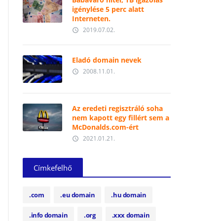
igénylése 5 perc alatt
Interneten.
2019.07.02.
access_time
Eladó domain nevek
2008.11.01.
access_time
Az eredeti regisztráló soha
nem kapott egy fillért sem a
McDonalds.com-ért
2021.01.21.
access_time
Címkefelhő
.com
.eu domain
.hu domain
.info domain
.org
.xxx domain