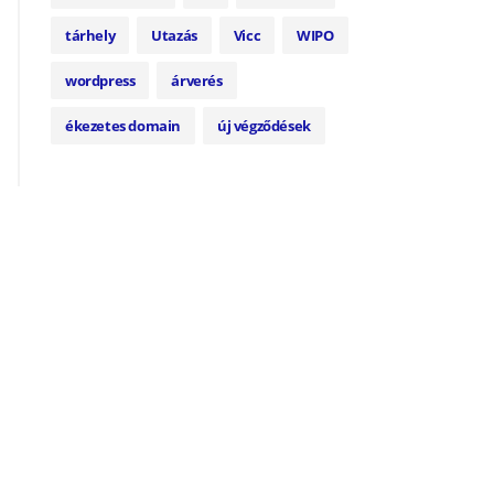
tárhely
Utazás
Vicc
WIPO
wordpress
árverés
ékezetes domain
új végződések