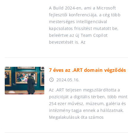
A Build 2024-en, ami a Microsoft
fejlesztői konferenciája, a cég több
mesterséges intelligenciával
kapcsolatos frissítést mutatott be,
beleértve az új Team Copilot
bevezetését is. Az
7 éves az .ART domain végződés
2024.05.16.
access_time
Az .ART teljesen megszilárdította a
pozícióját a digitális térben, több mint
254 ezer művész, múzeum, galéria és
intézmény tagja ennek a hálózatnak.
Megalakulásuk óta számos