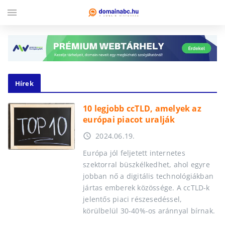
menu
Hírek
10 legjobb ccTLD, amelyek az
európai piacot uralják
2024.06.19.
access_time
Európa jól feljetett internetes
szektorral büszkélkedhet, ahol egyre
jobban nő a digitális technológiákban
jártas emberek közössége. A ccTLD-k
jelentős piaci részesedéssel,
körülbelül 30-40%-os aránnyal bírnak.