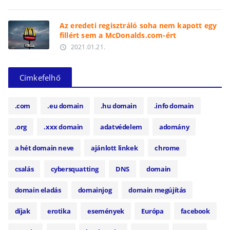
Az eredeti regisztráló soha nem kapott egy
fillért sem a McDonalds.com-ért
2021.01.21.
access_time
Címkefelhő
.com
.eu domain
.hu domain
.info domain
.org
.xxx domain
adatvédelem
adomány
a hét domain neve
ajánlott linkek
chrome
csalás
cybersquatting
DNS
domain
domain eladás
domainjog
domain megújítás
díjak
erotika
események
Európa
facebook