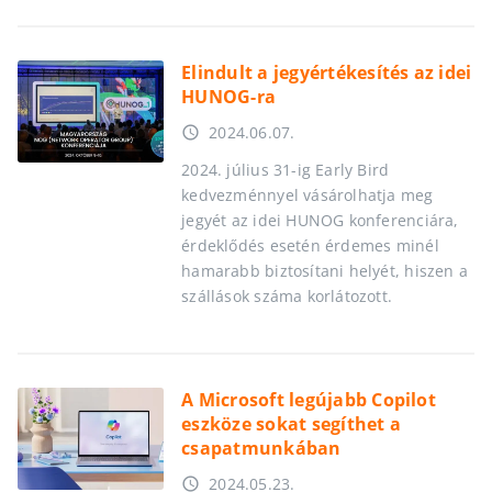
Elindult a jegyértékesítés az idei
HUNOG-ra
2024.06.07.
access_time
2024. július 31-ig Early Bird
kedvezménnyel vásárolhatja meg
jegyét az idei HUNOG konferenciára,
érdeklődés esetén érdemes minél
hamarabb biztosítani helyét, hiszen a
szállások száma korlátozott.
A Microsoft legújabb Copilot
eszköze sokat segíthet a
csapatmunkában
2024.05.23.
access_time