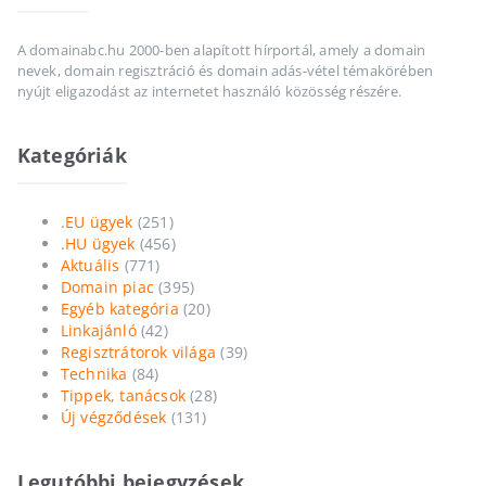
A domainabc.hu 2000-ben alapított hírportál, amely a domain
nevek, domain regisztráció és domain adás-vétel témakörében
nyújt eligazodást az internetet használó közösség részére.
Kategóriák
.EU ügyek
(251)
.HU ügyek
(456)
Aktuális
(771)
Domain piac
(395)
Egyéb kategória
(20)
Linkajánló
(42)
Regisztrátorok világa
(39)
Technika
(84)
Tippek, tanácsok
(28)
Új végződések
(131)
Legutóbbi bejegyzések