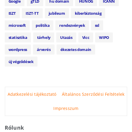
Google
gTLD
hu domain
HUNOG
ICANN
ISZT
ISZT-TT
jubileum
kiberbiztonság
microsoft
politika
rendezvények
ssl
statisztika
tárhely
Utazás
Vicc
WIPO
wordpress
árverés
ékezetes domain
új végződések
Adatkezelési tájékoztató
Általános Szerződési Feltételek
Impresszum
Rólunk