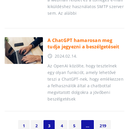
kiküldéshez használatos SMTP szerver
sem. Az alábbi
A ChatGPT hamarosan meg
tudja jegyezni a beszélgetéseit
2024.02.14.
access_time
Az OpenAI közölte, hogy tesztelnek
egy olyan funkciót, amely lehetővé
teszi a ChatGPT-nek, hogy emlékezzen
a felhasználók által a chatbottal
megvitatott dolgokra a jövőbeni
beszélgetések
1
2
3
4
5
…
219