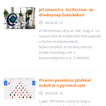
Jól sikerült a .hu Partner- és
élménynap Zsámbékon
2024.04.15.
access_time
A Partnernap célja az volt, hogy a .hu
regisztrátorok elsőkézből értesüljenek
a fontos eredményekről,
fejlesztésekről és természetesen
kiváló lehetőség volt a
kapcsolatépítésre is. A délelőtt
Piramis pasziánsz játékkal
indult el a pyramid.com
2024.04.10.
access_time
Cyger 2019-ben szerezte meg a