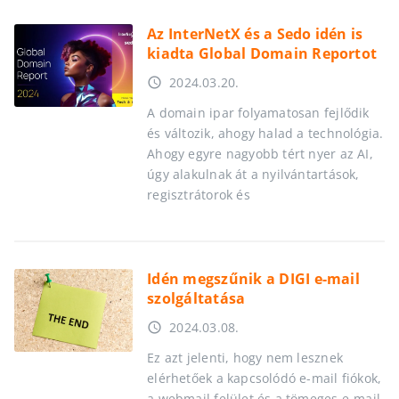
Az InterNetX és a Sedo idén is
kiadta Global Domain Reportot
2024.03.20.
access_time
A domain ipar folyamatosan fejlődik
és változik, ahogy halad a technológia.
Ahogy egyre nagyobb tért nyer az AI,
úgy alakulnak át a nyilvántartások,
regisztrátorok és
Idén megszűnik a DIGI e-mail
szolgáltatása
2024.03.08.
access_time
Ez azt jelenti, hogy nem lesznek
elérhetőek a kapcsolódó e-mail fiókok,
a webmail felület és a tömeges e-mail