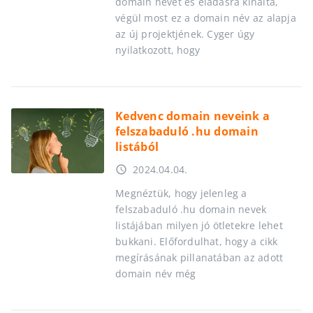
domain nevet és eladásra kínálta,
végül most ez a domain név az alapja
az új projektjének. Cyger úgy
nyilatkozott, hogy
Kedvenc domain neveink a
felszabaduló .hu domain
listából
2024.04.04.
access_time
Megnéztük, hogy jelenleg a
felszabaduló .hu domain nevek
listájában milyen jó ötletekre lehet
bukkani. Előfordulhat, hogy a cikk
megírásának pillanatában az adott
domain név még