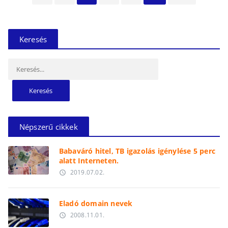
Keresés
Keresés:
Népszerű cikkek
Babaváró hitel, TB igazolás igénylése 5 perc
alatt Interneten.
2019.07.02.
access_time
Eladó domain nevek
2008.11.01.
access_time