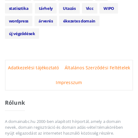
statisztika
tárhely
Utazás
Vicc
WIPO
wordpress
árverés
ékezetes domain
új végződések
Adatkezelési tájékoztató
Általános Szerződési Feltételek
Impresszum
Rólunk
A domainabc.hu 2000-ben alapított hírportál, amely a domain
nevek, domain regisztráció és domain adás-vétel témakörében
nyújt eligazodást az internetet használó közösség részére.