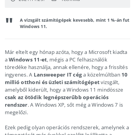
A vizsgált számítógépek kevesebb, mint 1 %-án fut
Windows 11.
Már eltelt egy hónap azóta, hogy a Microsoft kiadta
a
Windows 11-et
, mégis a PC felhasználók
töredéke használja, annak ellenére, hogy a frissítés
ingyenes. A
Lansweeper IT cég
a közelmúltban
10
millió otthoni és üzleti számítógépet
vizsgált,
amelyből kiderült, hogy a Windows 11 mindössze
csak az ötödik legnépszerűbb operációs
rendszer
. A Windows XP, sőt még a Windows 7 is
megelőzi.
Ezek pedig olyan operációs rendszerek, amelynek a
támogatását már évekkel ezelőtt leállította a