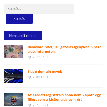
Keresés:
Népszerű cikkek
Babaváró hitel, TB igazolás igénylése 5 perc
alatt Interneten.
2019.07.02.
access_time
Eladó domain nevek
2008.11.01.
access_time
Az eredeti regisztráló soha nem kapott egy
fillért sem a McDonalds.com-ért
2021.01.21.
access_time