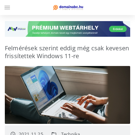
menu
Felmérések szerint eddig még csak kevesen
frissítettek Windows 11-re
2021.11.25.
Technika
access_time
folder_open