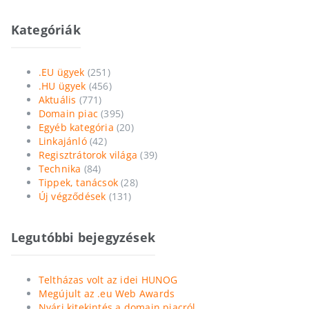
Kategóriák
.EU ügyek
(251)
.HU ügyek
(456)
Aktuális
(771)
Domain piac
(395)
Egyéb kategória
(20)
Linkajánló
(42)
Regisztrátorok világa
(39)
Technika
(84)
Tippek, tanácsok
(28)
Új végződések
(131)
Legutóbbi bejegyzések
Teltházas volt az idei HUNOG
Megújult az .eu Web Awards
Nyári kitekintés a domain piacról