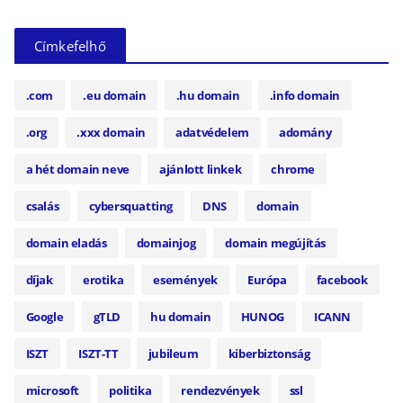
Címkefelhő
.com
.eu domain
.hu domain
.info domain
.org
.xxx domain
adatvédelem
adomány
a hét domain neve
ajánlott linkek
chrome
csalás
cybersquatting
DNS
domain
domain eladás
domainjog
domain megújítás
díjak
erotika
események
Európa
facebook
Google
gTLD
hu domain
HUNOG
ICANN
ISZT
ISZT-TT
jubileum
kiberbiztonság
microsoft
politika
rendezvények
ssl