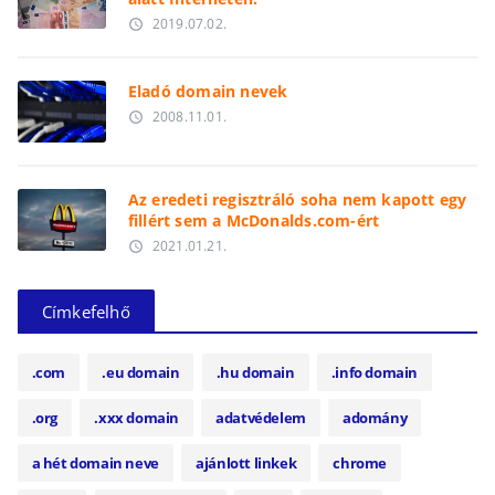
2019.07.02.
access_time
Eladó domain nevek
2008.11.01.
access_time
Az eredeti regisztráló soha nem kapott egy
fillért sem a McDonalds.com-ért
2021.01.21.
access_time
Címkefelhő
.com
.eu domain
.hu domain
.info domain
.org
.xxx domain
adatvédelem
adomány
a hét domain neve
ajánlott linkek
chrome