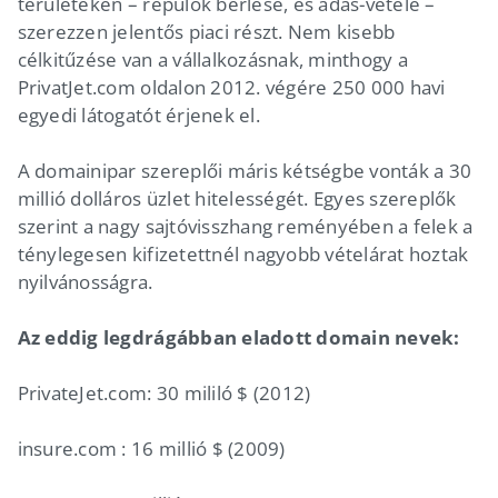
területeken – repülők bérlése, és adás-vétele –
szerezzen jelentős piaci részt. Nem kisebb
célkitűzése van a vállalkozásnak, minthogy a
PrivatJet.com oldalon 2012. végére 250 000 havi
egyedi látogatót érjenek el.
A domainipar szereplői máris kétségbe vonták a 30
millió dolláros üzlet hitelességét. Egyes szereplők
szerint a nagy sajtóvisszhang reményében a felek a
ténylegesen kifizetettnél nagyobb vételárat hoztak
nyilvánosságra.
Az eddig legdrágábban eladott domain nevek:
PrivateJet.com: 30 mililó $ (2012)
insure.com : 16 millió $ (2009)