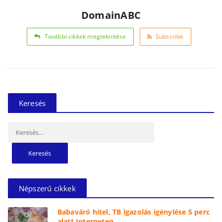
DomainABC
További cikkek megtekintése
Subscribe
Keresés
Keresés:
Népszerű cikkek
Babaváró hitel, TB igazolás igénylése 5 perc
alatt Interneten.