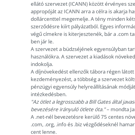
ellátó szervezet (ICANN) között érvényes sz
appropóját az ICANN arra a célra is akarja h
dollárcenttel megemelje. A tény minden kétsé
szerződésre kiírt pályázatból. Egyes informác
végű címekre is kiterjesztenék, bár a .com 
ben jár le.
A szervezet a büdzséjének egyensúlyban tart
használókra. A szervezet a kiadások növeke
indokolja.
A díjnövekedést ellenzők tábora régen látot
kezdeményezést, a többség a szervezet költs
pénzügyi egyensúly helyreállításának módját
intézkedésben.
"Az ötlet a legrosszabb a Bill Gates által ja
bevezésére irányuló ötlete óta."
– mondta Ja
A .net-nél bevezetésre kerülő 75 centes nö
.com, .org, .info és .biz vézgődéseknél hama
cent lenne.