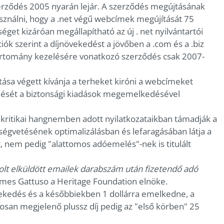
erződés 2005 nyarán lejár. A szerződés megújtásának
asználni, hogy a .net végű webcímek megújítását 75
get kizáróan megállapítható az új . net nyilvántartói
iók szerint a díjnövekedést a jövőben a .com és a .biz
tartomány kezelésére vonatkozó szerződés csak 2007-
ása végett kívánja a terheket kiróni a webcímeket
dését a biztonsági kiadások megemelkedésével
t kritikai hangnemben adott nyilatkozataikban támadják a
égvetésének optimalizálásban és lefaragásában látja a
, nem pedig "alattomos adóemelés"-nek is titulált
vasolt elküldött emailek darabszám után fizetendő adó
mes Gattuso a Heritage Foundation elnöke.
vekedés és a későbbiekben 1 dollárra emelkedne, a
rosan megjelenő plussz díj pedig az "első körben" 25