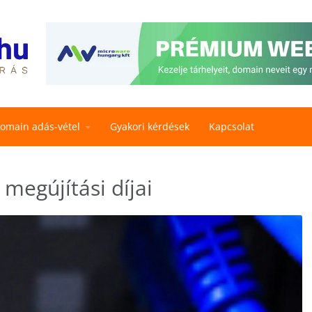
omain adás-vétel
Gyakori kérdések
Kapcsolat
egújítási díjai