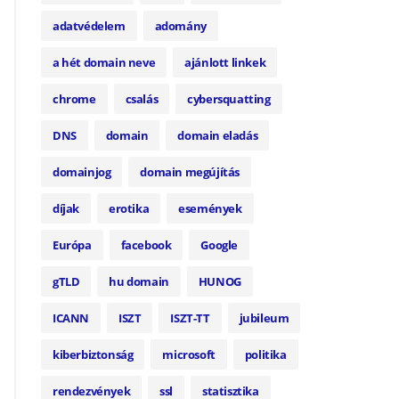
adatvédelem
adomány
a hét domain neve
ajánlott linkek
chrome
csalás
cybersquatting
DNS
domain
domain eladás
domainjog
domain megújítás
díjak
erotika
események
Európa
facebook
Google
gTLD
hu domain
HUNOG
ICANN
ISZT
ISZT-TT
jubileum
kiberbiztonság
microsoft
politika
rendezvények
ssl
statisztika