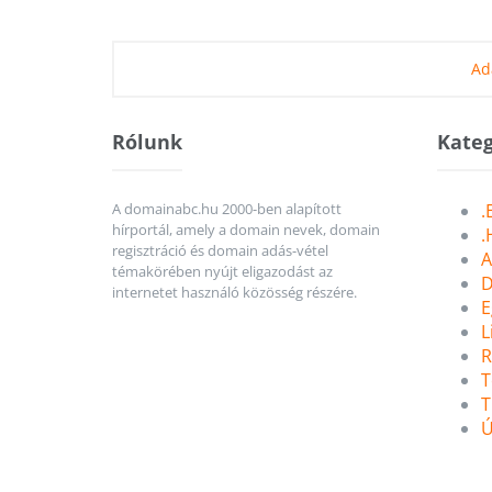
Ad
Rólunk
Kateg
A domainabc.hu 2000-ben alapított
.
hírportál, amely a domain nevek, domain
.
regisztráció és domain adás-vétel
A
témakörében nyújt eligazodást az
D
internetet használó közösség részére.
E
L
R
T
T
Ú