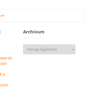
zum
k
Archívum
Archívum
 Awards
main
k a
 .com