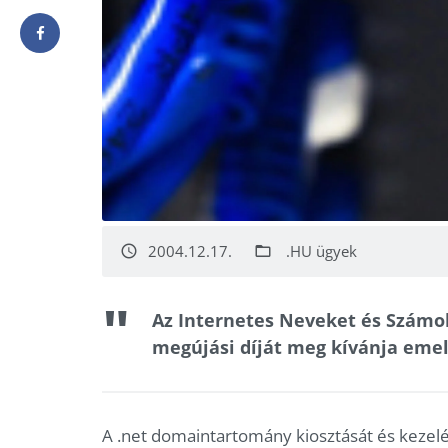
2004.12.17.
.HU ügyek
access_time
folder_open
Az Internetes Neveket és Számo
megújási díját meg kívánja emel
A .net domaintartomány kiosztását és kezelé