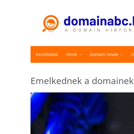
Kezdőoldal
Hírek
Domain nevek
D
Emelkednek a domainek m