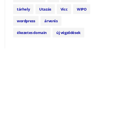
tárhely
Utazás
Vicc
WIPO
wordpress
árverés
ékezetes domain
új végződések