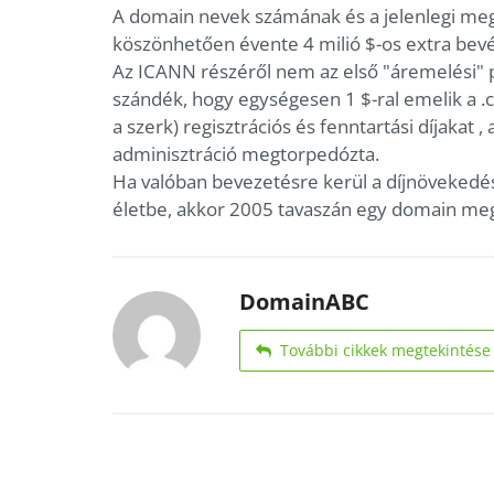
A domain nevek számának és a jelenlegi meg
köszönhetően évente 4 milió $-os extra bevé
Az ICANN részéről nem az első "áremelési" pró
szándék, hogy egységesen 1 $-ral emelik a .c
a szerk) regisztrációs és fenntartási díjaka
adminisztráció megtorpedózta.
Ha valóban bevezetésre kerül a díjnövekedés,
életbe, akkor 2005 tavaszán egy domain meg
DomainABC
További cikkek megtekintése