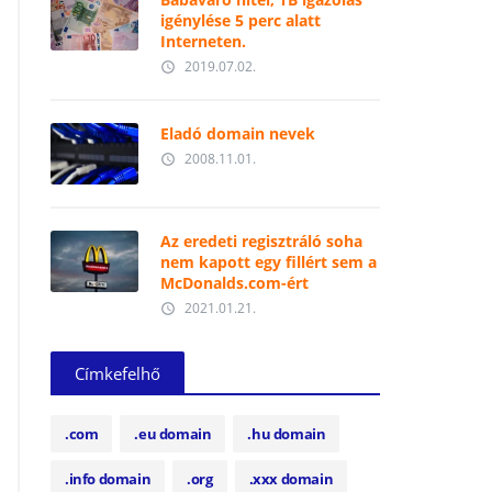
igénylése 5 perc alatt
Interneten.
2019.07.02.
access_time
Eladó domain nevek
2008.11.01.
access_time
Az eredeti regisztráló soha
nem kapott egy fillért sem a
McDonalds.com-ért
2021.01.21.
access_time
Címkefelhő
.com
.eu domain
.hu domain
.info domain
.org
.xxx domain