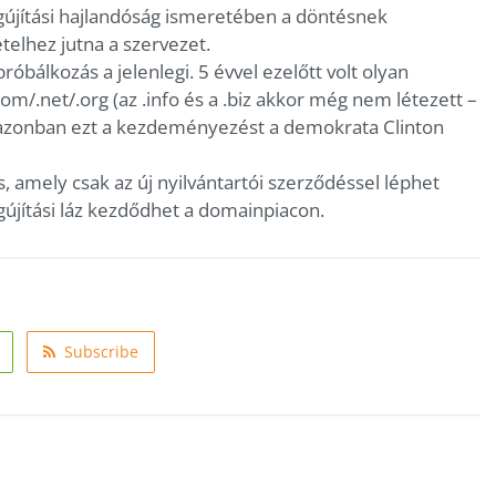
újítási hajlandóság ismeretében a döntésnek
telhez jutna a szervezet.
bálkozás a jelenlegi. 5 évvel ezelőtt volt olyan
om/.net/.org (az .info és a .biz akkor még nem létezett –
t , azonban ezt a kezdeményezést a demokrata Clinton
 amely csak az új nyilvántartói szerződéssel léphet
újítási láz kezdődhet a domainpiacon.
Subscribe