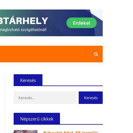
Keresés
Keresés:
Népszerű cikkek
Babaváró hitel, TB igazolás