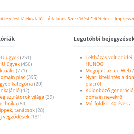
atkezelési tájékoztató
Általános Szerződési Feltételek
Impress
óriák
Legutóbbi bejegyzése
EU ügyek
(251)
Teltházas volt az idei
HU ügyek
(456)
HUNOG
ktuális
(771)
Megújult az .eu Web
omain piac
(395)
Nyári kitekintés a do
gyéb kategória
(20)
piacról
inkajánló
(42)
Különböző generáció
egisztrátorok világa
(39)
domain nevekről
echnika
(84)
Mérföldkő: 40 éves a
ippek, tanácsok
(28)
j végződések
(131)