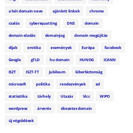
a hét domain neve
ajánlott linkek
chrome
csalás
cybersquatting
DNS
domain
domain eladás
domainjog
domain megújítás
díjak
erotika
események
Európa
facebook
Google
gTLD
hu domain
HUNOG
ICANN
ISZT
ISZT-TT
jubileum
kiberbiztonság
microsoft
politika
rendezvények
ssl
statisztika
tárhely
Utazás
Vicc
WIPO
wordpress
árverés
ékezetes domain
új végződések