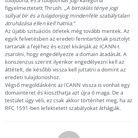
tulajdona, és a tulajdonlás jogi kategória”
figyelmeztetett Thrush.
„A birtoklás ténye jogi
súllyal bír és a tulajdonjog mindenféle szabálytalan
átruházása ellen kell hatnia.”
Az újabb szituációs ötletek még tovább mentek. Az
egyik felvetésben az eredeti fenntartónak pisztolyt
tartanak a fejéhez és ezzel kívánják az ICANN-t
zsarolni, hogy engedélyezze a domain átadását. A
konszenzus szerint ilyenkor engedélyezni kell az
áttételt, de később vissza kell juttatni a domint az
eredeti tulajdonoshoz.
Végső megoldásként az ICANN vissza is vonhat egy
domainteret és kioszthatja azt újra ő maga. De a
testület úgy véli, ez csak akkor történhet meg, ha az
RFC 1591-ben lefektetett szabályokat áthágják.