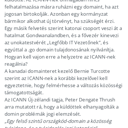
felhatalmazása másra ruházni egy domaint, ha azt
jogosan birtokolják. Azonban egy kormányzat
bármikor alkothat új törvényt, ha szükségét érzi.
Egy másik felvetés szerint katonai csoport veszi át a
hatalmat Gondwanalandben, és a fővezér kinevezi
az unokatestvérét „Legfőbb IT Vezetőnek”, és
egyúttal a .go domain tulajdonosának nyilvánítja.
Hogyan kell vajon erre a helyzetre az ICANN-nek
reagálnia?
A kanadai domainteret kezelő Bernie Turcotte
szerint az ICANN-nek a korábbi kezelővel kell
egyeztetnie, hogy felmérhesse a változás közösségi
támogatottságát.
Az ICANN Új-zélandi tagja, Peter Dengate Thrush
arra mutatott rá, hogy a küldöttek elhanyagolták a
domin problémák jogi elemzését.
„Egy felső szintű országkód-domain a közösség