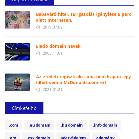
Babaváró hitel, TB igazolás igénylése 5 perc
alatt Interneten.
2019.07.02.
access_time
Eladó domain nevek
2008.11.01.
access_time
Az eredeti regisztráló soha nem kapott egy
fillért sem a McDonalds.com-ért
2021.01.21.
access_time
Címkefelhő
.com
.eu domain
.hu domain
.info domain
.org
.xxx domain
adatvédelem
adomány