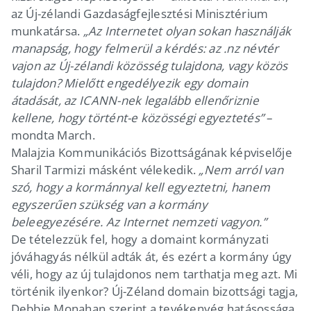
az Új-zélandi Gazdaságfejlesztési Minisztérium
munkatársa.
„Az Internetet olyan sokan használják
manapság, hogy felmerül a kérdés: az .nz névtér
vajon az Új-zélandi közösség tulajdona, vagy közös
tulajdon? Mielőtt engedélyezik egy domain
átadását, az ICANN-nek legalább ellenőriznie
kellene, hogy történt-e közösségi egyeztetés”
–
mondta March.
Malajzia Kommunikációs Bizottságának képviselője
Sharil Tarmizi másként vélekedik.
„Nem arról van
szó, hogy a kormánnyal kell egyeztetni, hanem
egyszerűen szükség van a kormány
beleegyezésére. Az Internet nemzeti vagyon.”
De tételezzük fel, hogy a domaint kormányzati
jóváhagyás nélkül adták át, és ezért a kormány úgy
véli, hogy az új tulajdonos nem tarthatja meg azt. Mi
történik ilyenkor? Új-Zéland domain bizottsági tagja,
Debbie Monahan szerint a tevékenyég hatásossága