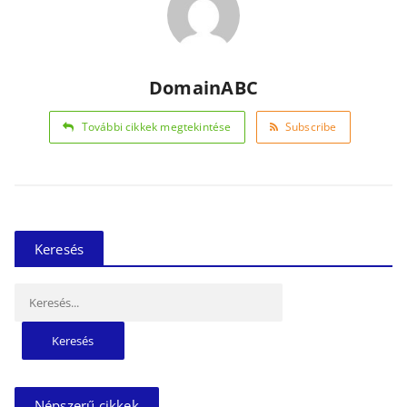
DomainABC
További cikkek megtekintése
Subscribe
Keresés
Keresés:
Népszerű cikkek