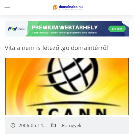
menu
Vita a nem is létező .go domaintérről
2006.05.14.
.EU ügyek
access_time
folder_open