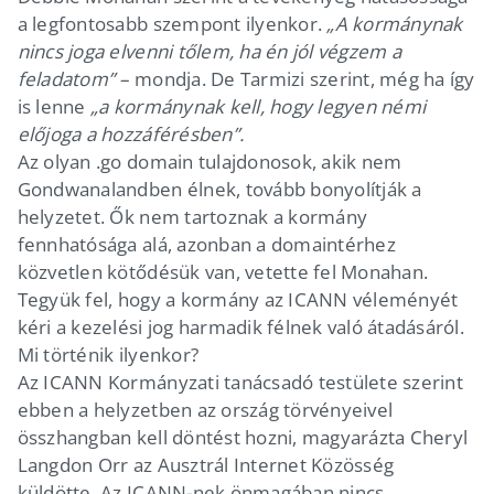
a legfontosabb szempont ilyenkor.
„A kormánynak
nincs joga elvenni tőlem, ha én jól végzem a
feladatom”
– mondja. De Tarmizi szerint, még ha így
is lenne
„a kormánynak kell, hogy legyen némi
előjoga a hozzáférésben”.
Az olyan .go domain tulajdonosok, akik nem
Gondwanalandben élnek, tovább bonyolítják a
helyzetet. Ők nem tartoznak a kormány
fennhatósága alá, azonban a domaintérhez
közvetlen kötődésük van, vetette fel Monahan.
Tegyük fel, hogy a kormány az ICANN véleményét
kéri a kezelési jog harmadik félnek való átadásáról.
Mi történik ilyenkor?
Az ICANN Kormányzati tanácsadó testülete szerint
ebben a helyzetben az ország törvényeivel
összhangban kell döntést hozni, magyarázta Cheryl
Langdon Orr az Ausztrál Internet Közösség
küldötte. Az ICANN-nek önmagában nincs