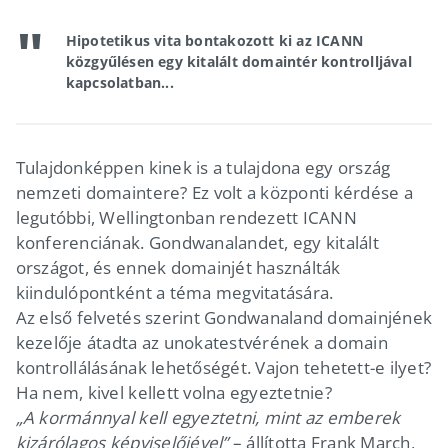
Hipotetikus vita bontakozott ki az ICANN
közgyűlésen egy kitalált domaintér kontrolljával
kapcsolatban...
Tulajdonképpen kinek is a tulajdona egy ország
nemzeti domaintere? Ez volt a központi kérdése a
legutóbbi, Wellingtonban rendezett ICANN
konferenciának. Gondwanalandet, egy kitalált
országot, és ennek domainjét használták
kiindulópontként a téma megvitatására.
Az első felvetés szerint Gondwanaland domainjének
kezelője átadta az unokatestvérének a domain
kontrollálásának lehetőségét. Vajon tehetett-e ilyet?
Ha nem, kivel kellett volna egyeztetnie?
„A kormánnyal kell egyeztetni, mint az emberek
kizárólagos képviselőjével”
– állította Frank March,