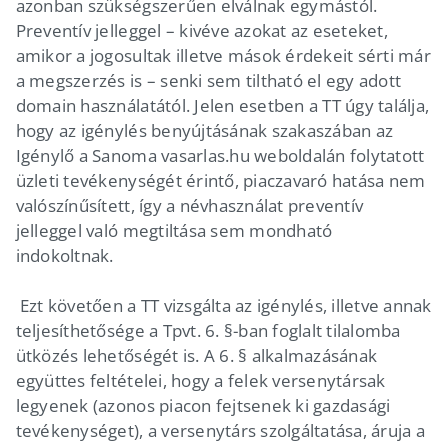
azonban szükségszerűen elválnak egymástól.
Preventív jelleggel – kivéve azokat az eseteket,
amikor a jogosultak illetve mások érdekeit sérti már
a megszerzés is – senki sem tiltható el egy adott
domain használatától. Jelen esetben a TT úgy találja,
hogy az igénylés benyújtásának szakaszában az
Igénylő a Sanoma vasarlas.hu weboldalán folytatott
üzleti tevékenységét érintő, piaczavaró hatása nem
valószínűsített, így a névhasználat preventív
jelleggel való megtiltása sem mondható
indokoltnak.
Ezt követően a TT vizsgálta az igénylés, illetve annak
teljesíthetősége a Tpvt. 6. §-ban foglalt tilalomba
ütközés lehetőségét is. A 6. § alkalmazásának
együttes feltételei, hogy a felek versenytársak
legyenek (azonos piacon fejtsenek ki gazdasági
tevékenységet), a versenytárs szolgáltatása, áruja a