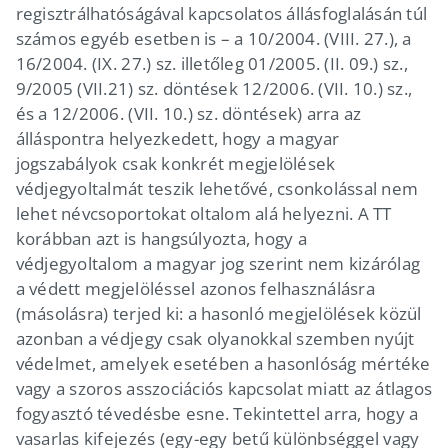
regisztrálhatóságával kapcsolatos állásfoglalásán túl
számos egyéb esetben is – a 10/2004. (VIII. 27.), a
16/2004. (IX. 27.) sz. illetőleg 01/2005. (II. 09.) sz.,
9/2005 (VII.21) sz. döntések 12/2006. (VII. 10.) sz.,
és a 12/2006. (VII. 10.) sz. döntések) arra az
álláspontra helyezkedett, hogy a magyar
jogszabályok csak konkrét megjelölések
védjegyoltalmát teszik lehetővé, csonkolással nem
lehet névcsoportokat oltalom alá helyezni. A TT
korábban azt is hangsúlyozta, hogy a
védjegyoltalom a magyar jog szerint nem kizárólag
a védett megjelöléssel azonos felhasználásra
(másolásra) terjed ki: a hasonló megjelölések közül
azonban a védjegy csak olyanokkal szemben nyújt
védelmet, amelyek esetében a hasonlóság mértéke
vagy a szoros asszociációs kapcsolat miatt az átlagos
fogyasztó tévedésbe esne. Tekintettel arra, hogy a
vasarlas kifejezés (egy-egy betű különbséggel vagy