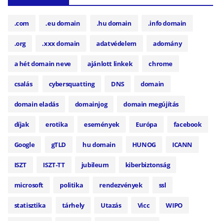
.com
.eu domain
.hu domain
.info domain
.org
.xxx domain
adatvédelem
adomány
a hét domain neve
ajánlott linkek
chrome
csalás
cybersquatting
DNS
domain
domain eladás
domainjog
domain megújítás
díjak
erotika
események
Európa
facebook
Google
gTLD
hu domain
HUNOG
ICANN
ISZT
ISZT-TT
jubileum
kiberbiztonság
microsoft
politika
rendezvények
ssl
statisztika
tárhely
Utazás
Vicc
WIPO