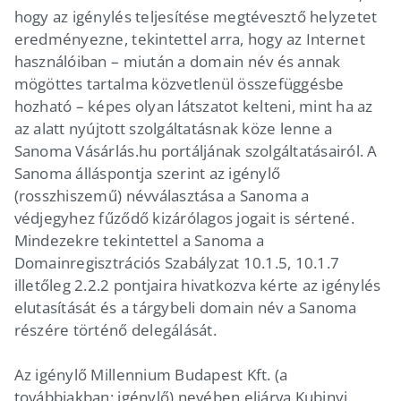
hogy az igénylés teljesítése megtévesztő helyzetet
eredményezne, tekintettel arra, hogy az Internet
használóiban – miután a domain név és annak
mögöttes tartalma közvetlenül összefüggésbe
hozható – képes olyan látszatot kelteni, mint ha az
az alatt nyújtott szolgáltatásnak köze lenne a
Sanoma Vásárlás.hu portáljának szolgáltatásairól. A
Sanoma álláspontja szerint az igénylő
(rosszhiszemű) névválasztása a Sanoma a
védjegyhez fűződő kizárólagos jogait is sértené.
Mindezekre tekintettel a Sanoma a
Domainregisztrációs Szabályzat 10.1.5, 10.1.7
illetőleg 2.2.2 pontjaira hivatkozva kérte az igénylés
elutasítását és a tárgybeli domain név a Sanoma
részére történő delegálását.
Az igénylő Millennium Budapest Kft. (a
továbbiakban: igénylő) nevében eljárva Kubinyi