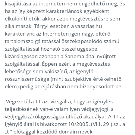
kisajátítása az interneten nem engedhető meg, és
ha az így képzett karakterláncok egyébként
elkülöníthetők, akkor azok megtévesztésre sem
alkalmasak. Tárgyi esetben a vasarlas.hu
karakterlánc az Interneten igen nagy, eltérő
tartalomszolgáltatással összekapcsolódó számú
szolgáltatással hozható összefüggésbe,
kizárólagosan azonban a Sanoma által nyújtott
szolgáltatással. Éppen ezért a megtévesztés
lehetősége sem valószínű, az igénylő
rosszhiszeműsége (mint szubjektíve értékelhető
elem) pedig az eljárásban nem bizonyosodott be.
Végezetül a TT azt vizsgálta, hogy az igénylés
teljesítésének van-e valamilyen védjegyjogi, a
védjegykizárólagosságba ütköző akadálya. A TT az
Igénylő által is hivatkozott 10/2005. (VIII. 29.) sz., a
„t-” előtaggal kezdődő domain nevek