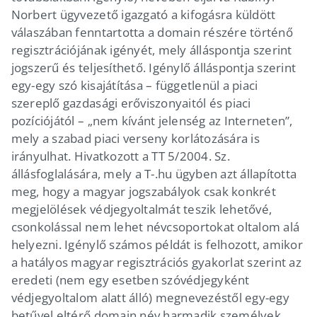
Norbert ügyvezető igazgató a kifogásra küldött
válaszában fenntartotta a domain részére történő
regisztrációjának igényét, mely álláspontja szerint
jogszerű és teljesíthető. Igénylő álláspontja szerint
egy-egy szó kisajátítása – függetlenül a piaci
szereplő gazdasági erőviszonyaitól és piaci
pozíciójától – „nem kívánt jelenség az Interneten”,
mely a szabad piaci verseny korlátozására is
irányulhat. Hivatkozott a TT 5/2004. Sz.
állásfoglalására, mely a T-.hu ügyben azt állapította
meg, hogy a magyar jogszabályok csak konkrét
megjelölések védjegyoltalmát teszik lehetővé,
csonkolással nem lehet névcsoportokat oltalom alá
helyezni. Igénylő számos példát is felhozott, amikor
a hatályos magyar regisztrációs gyakorlat szerint az
eredeti (nem egy esetben szóvédjegyként
védjegyoltalom alatt álló) megnevezéstől egy-egy
betűvel eltérő domain név harmadik személyek