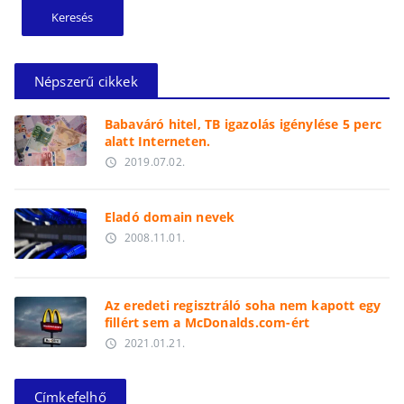
Népszerű cikkek
Babaváró hitel, TB igazolás igénylése 5 perc
alatt Interneten.
2019.07.02.
access_time
Eladó domain nevek
2008.11.01.
access_time
Az eredeti regisztráló soha nem kapott egy
fillért sem a McDonalds.com-ért
2021.01.21.
access_time
Címkefelhő