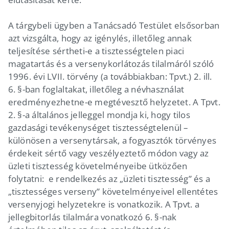
A tárgybeli ügyben a Tanácsadó Testület elsősorban
azt vizsgálta, hogy az igénylés, illetőleg annak
teljesítése sértheti-e a tisztességtelen piaci
magatartás és a versenykorlátozás tilalmáról szóló
1996. évi LVII. törvény (a továbbiakban: Tpvt.) 2. ill.
6. §-ban foglaltakat, illetőleg a névhasználat
eredményezhetne-e megtévesztő helyzetet. A Tpvt.
2. §-a általános jelleggel mondja ki, hogy tilos
gazdasági tevékenységet tisztességtelenül –
különösen a versenytársak, a fogyasztók törvényes
érdekeit sértő vagy veszélyeztető módon vagy az
üzleti tisztesség követelményeibe ütközően
folytatni: e rendelkezés az „üzleti tisztesség” és a
„tisztességes verseny” követelményeivel ellentétes
versenyjogi helyzetekre is vonatkozik. A Tpvt. a
jellegbitorlás tilalmára vonatkozó 6. §-nak