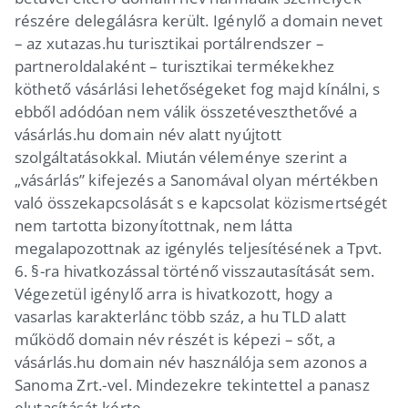
részére delegálásra került. Igénylő a domain nevet
– az xutazas.hu turisztikai portálrendszer –
partneroldalaként – turisztikai termékekhez
köthető vásárlási lehetőségeket fog majd kínálni, s
ebből adódóan nem válik összetéveszthetővé a
vásárlás.hu domain név alatt nyújtott
szolgáltatásokkal. Miután véleménye szerint a
„vásárlás” kifejezés a Sanomával olyan mértékben
való összekapcsolását s e kapcsolat közismertségét
nem tartotta bizonyítottnak, nem látta
megalapozottnak az igénylés teljesítésének a Tpvt.
6. §-ra hivatkozással történő visszautasítását sem.
Végezetül igénylő arra is hivatkozott, hogy a
vasarlas karakterlánc több száz, a hu TLD alatt
működő domain név részét is képezi – sőt, a
vásárlás.hu domain név használója sem azonos a
Sanoma Zrt.-vel. Mindezekre tekintettel a panasz
elutasítását kérte.