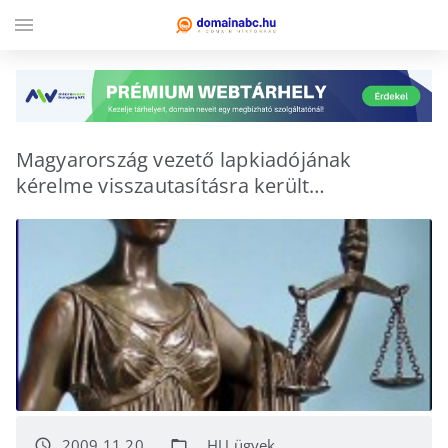
menu
Magyarország vezető lapkiadójának
kérelme visszautasításra került…
2009.11.20.
.HU ügyek
access_time
folder_open