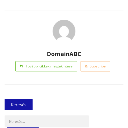
DomainABC
További cikkek megtekintése
Subscribe
Keresés
Keresés: