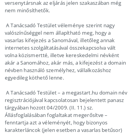
versenytársnak az eljárás jelen szakaszában még
nem minősíthetők.
A Tanácsadó Testület véleménye szerint nagy
valószínűséggel nem állapítható meg, hogy a
vasarlas kifejezés a Sanomával, illetőleg annak
internetes szolgáltatásával összekapcsolva vált
volna közismertté, illetve kereskedelmi névként
akár a Sanomához, akár más, a kifejezést a domain
névben használó személyhez, vállalkozáshoz
egyedileg köthető lenne.
A Tanácsadó Testület – a megastart.hu domain név
regisztrációjával kapcsolatosan bejelentett panasz
tárgyában hozott 04/2009. (II. 11.) sz.
Állásfoglalásában foglaltakat megerősítve –
fenntartja azt a véleményét, hogy bizonyos
karakterláncok (jelen esetben a vasarlas betűsor)