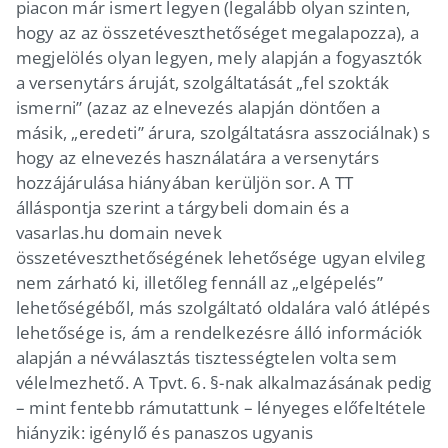
piacon már ismert legyen (legalább olyan szinten,
hogy az az összetéveszthetőséget megalapozza), a
megjelölés olyan legyen, mely alapján a fogyasztók
a versenytárs áruját, szolgáltatását „fel szokták
ismerni” (azaz az elnevezés alapján döntően a
másik, „eredeti” árura, szolgáltatásra asszociálnak) s
hogy az elnevezés használatára a versenytárs
hozzájárulása hiányában kerüljön sor. A TT
álláspontja szerint a tárgybeli domain és a
vasarlas.hu domain nevek
összetéveszthetőségének lehetősége ugyan elvileg
nem zárható ki, illetőleg fennáll az „elgépelés”
lehetőségéből, más szolgáltató oldalára való átlépés
lehetősége is, ám a rendelkezésre álló információk
alapján a névválasztás tisztességtelen volta sem
vélelmezhető. A Tpvt. 6. §-nak alkalmazásának pedig
– mint fentebb rámutattunk – lényeges előfeltétele
hiányzik: igénylő és panaszos ugyanis