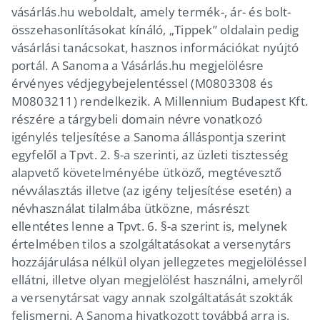
vásárlás.hu weboldalt, amely termék-, ár- és bolt-
összehasonlításokat kínáló, „Tippek” oldalain pedig
vásárlási tanácsokat, hasznos információkat nyújtó
portál. A Sanoma a Vásárlás.hu megjelölésre
érvényes védjegybejelentéssel (M0803308 és
M0803211) rendelkezik. A Millennium Budapest Kft.
részére a tárgybeli domain névre vonatkozó
igénylés teljesítése a Sanoma álláspontja szerint
egyfelől a Tpvt. 2. §-a szerinti, az üzleti tisztesség
alapvető követelményébe ütköző, megtévesztő
névválasztás illetve (az igény teljesítése esetén) a
névhasználat tilalmába ütközne, másrészt
ellentétes lenne a Tpvt. 6. §-a szerint is, melynek
értelmében tilos a szolgáltatásokat a versenytárs
hozzájárulása nélkül olyan jellegzetes megjelöléssel
ellátni, illetve olyan megjelölést használni, amelyről
a versenytársat vagy annak szolgáltatását szokták
felismerni. A Sanoma hivatkozott továbbá arra is,