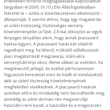
érdekében történő megtagadásával kapcsolatban
tárgyában 4/2000. (V.10.) Elvi Állásfoglalásában
fektette le – azóta is következetesen alkalmazott –
álláspontját. E szerint ahhoz, hogy egy magatartás
az üzleti tisztesség, tisztességes verseny
követelményébe (a Tpvt. 2.§-ba) ütközzön az egyik
lényeges tényállási elem, hogy annak piaczavaró
hatása legyen. A piaczavaró hatás két oldalról
ragadható meg: ha létező, működő vállalkozások
piaci magatartását megzavarja, számukra
versenyhátrányt okoz; illetve abban az esetben, ha
megtévesztő jellegű, és ezáltal párhuzamosan
fogyasztói keresletet vonz és hódít el mindazoktól,
akik az üzleti tisztesség követelményének
megfelelően viselkednek. A piaczavaró hatások
azonban előre és mindaddig nem becsülhetők meg,
ameddig az adott domain név megszerzője
használni nem kezdi; a használat és a megszerzés