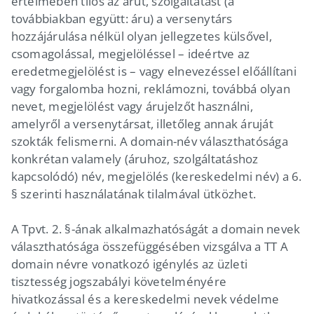
értelmében tilos az árut, szolgáltatást (a
továbbiakban együtt: áru) a versenytárs
hozzájárulása nélkül olyan jellegzetes külsővel,
csomagolással, megjelöléssel – ideértve az
eredetmegjelölést is – vagy elnevezéssel előállítani
vagy forgalomba hozni, reklámozni, továbbá olyan
nevet, megjelölést vagy árujelzőt használni,
amelyről a versenytársat, illetőleg annak áruját
szokták felismerni. A domain-név választhatósága
konkrétan valamely (áruhoz, szolgáltatáshoz
kapcsolódó) név, megjelölés (kereskedelmi név) a 6.
§ szerinti használatának tilalmával ütközhet.
A Tpvt. 2. §-ának alkalmazhatóságát a domain nevek
választhatósága összefüggésében vizsgálva a TT A
domain névre vonatkozó igénylés az üzleti
tisztesség jogszabályi követelményére
hivatkozással és a kereskedelmi nevek védelme