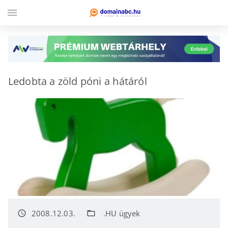
menu
Ledobta a zöld póni a hátáról
2008.12.03.
.HU ügyek
access_time
folder_open