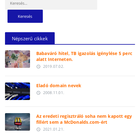
Népszerű cikkek
Babaváró hitel, TB igazolás igénylése 5 perc
alatt Interneten.
2019.07.02.
access_time
Eladó domain nevek
2008.11.01.
access_time
Az eredeti regisztráló soha nem kapott egy
fillért sem a McDonalds.com-ért
2021.01.21.
access_time