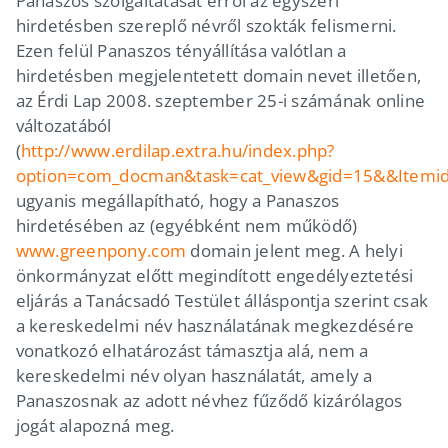
Panaszos szolgáltatását erről az egyszeri
hirdetésben szereplő névről szokták felismerni.
Ezen felül Panaszos tényállítása valótlan a
hirdetésben megjelentetett domain nevet illetően,
az Érdi Lap 2008. szeptember 25-i számának online
változatából
(
http://www.erdilap.extra.hu/index.php?
option=com_docman&task=cat_view&gid=15&&Itemi
ugyanis megállapítható, hogy a Panaszos
hirdetésében az (egyébként nem működő)
www.greenpony.com
domain jelent meg. A helyi
önkormányzat előtt megindított engedélyeztetési
eljárás a Tanácsadó Testület álláspontja szerint csak
a kereskedelmi név használatának megkezdésére
vonatkozó elhatározást támasztja alá, nem a
kereskedelmi név olyan használatát, amely a
Panaszosnak az adott névhez fűződő kizárólagos
jogát alapozná meg.