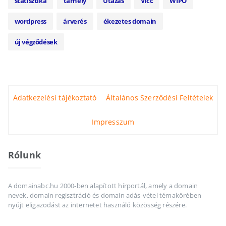
statisztika
tárhely
Utazás
Vicc
WIPO
wordpress
árverés
ékezetes domain
új végződések
Adatkezelési tájékoztató
Általános Szerződési Feltételek
Impresszum
Rólunk
A domainabc.hu 2000-ben alapított hírportál, amely a domain
nevek, domain regisztráció és domain adás-vétel témakörében
nyújt eligazodást az internetet használó közösség részére.