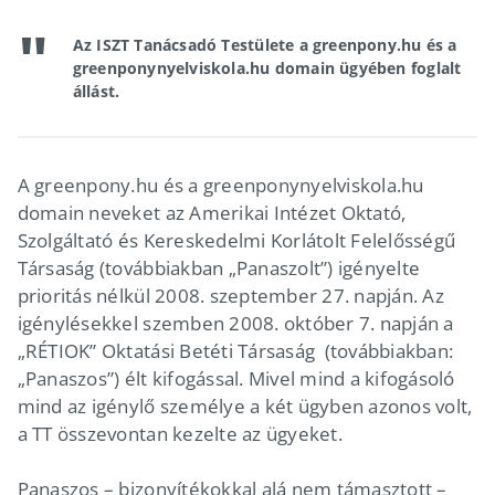
Az ISZT Tanácsadó Testülete a greenpony.hu és a
greenponynyelviskola.hu domain ügyében foglalt
állást.
A greenpony.hu és a greenponynyelviskola.hu
domain neveket az Amerikai Intézet Oktató,
Szolgáltató és Kereskedelmi Korlátolt Felelősségű
Társaság (továbbiakban „Panaszolt”) igényelte
prioritás nélkül 2008. szeptember 27. napján. Az
igénylésekkel szemben 2008. október 7. napján a
„RÉTIOK” Oktatási Betéti Társaság (továbbiakban:
„Panaszos”) élt kifogással. Mivel mind a kifogásoló
mind az igénylő személye a két ügyben azonos volt,
a TT összevontan kezelte az ügyeket.
Panaszos – bizonyítékokkal alá nem támasztott –