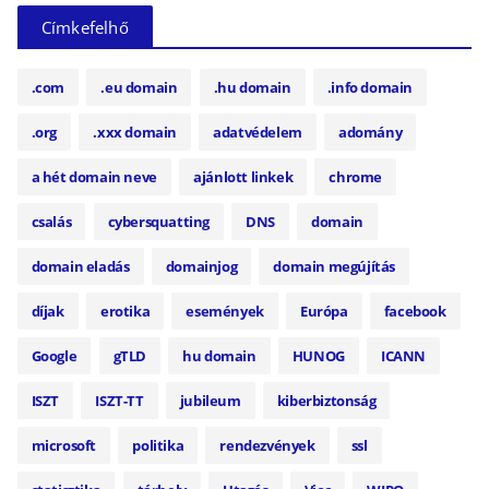
Címkefelhő
.com
.eu domain
.hu domain
.info domain
.org
.xxx domain
adatvédelem
adomány
a hét domain neve
ajánlott linkek
chrome
csalás
cybersquatting
DNS
domain
domain eladás
domainjog
domain megújítás
díjak
erotika
események
Európa
facebook
Google
gTLD
hu domain
HUNOG
ICANN
ISZT
ISZT-TT
jubileum
kiberbiztonság
microsoft
politika
rendezvények
ssl