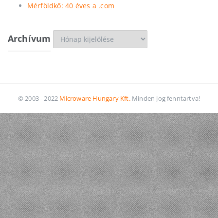
Mérföldkő: 40 éves a .com
Archívum
Archívum
© 2003 - 2022
Microware Hungary Kft.
Minden jog fenntartva!