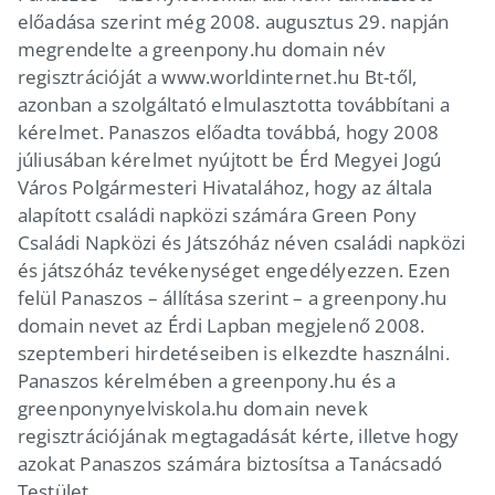
előadása szerint még 2008. augusztus 29. napján
megrendelte a greenpony.hu domain név
regisztrációját a www.worldinternet.hu Bt-től,
azonban a szolgáltató elmulasztotta továbbítani a
kérelmet. Panaszos előadta továbbá, hogy 2008
júliusában kérelmet nyújtott be Érd Megyei Jogú
Város Polgármesteri Hivatalához, hogy az általa
alapított családi napközi számára Green Pony
Családi Napközi és Játszóház néven családi napközi
és játszóház tevékenységet engedélyezzen. Ezen
felül Panaszos – állítása szerint – a greenpony.hu
domain nevet az Érdi Lapban megjelenő 2008.
szeptemberi hirdetéseiben is elkezdte használni.
Panaszos kérelmében a greenpony.hu és a
greenponynyelviskola.hu domain nevek
regisztrációjának megtagadását kérte, illetve hogy
azokat Panaszos számára biztosítsa a Tanácsadó
Testület.