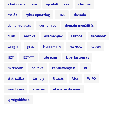
a hét domain neve
ajánlott linkek
chrome
csalás
cybersquatting
DNS
domain
domain eladás
domainjog
domain megújítás
díjak
erotika
események
Európa
facebook
Google
gTLD
hu domain
HUNOG
ICANN
ISZT
ISZT-TT
jubileum
kiberbiztonság
microsoft
politika
rendezvények
ssl
statisztika
tárhely
Utazás
Vicc
WIPO
wordpress
árverés
ékezetes domain
új végződések