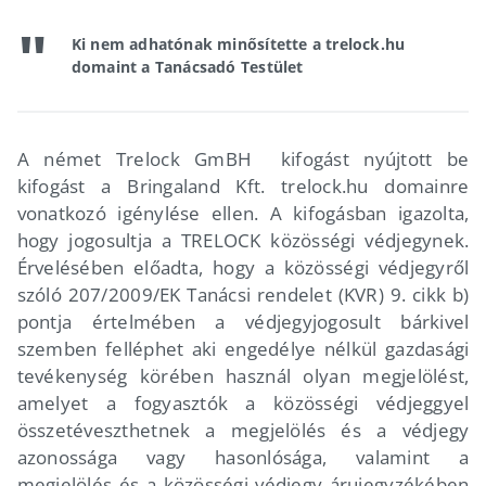
Ki nem adhatónak minősítette a trelock.hu
domaint a Tanácsadó Testület
A német Trelock GmBH kifogást nyújtott be
kifogást a Bringaland Kft. trelock.hu domainre
vonatkozó igénylése ellen. A kifogásban igazolta,
hogy jogosultja a TRELOCK közösségi védjegynek.
Érvelésében előadta, hogy a közösségi védjegyről
szóló 207/2009/EK Tanácsi rendelet (KVR) 9. cikk b)
pontja értelmében a védjegyjogosult bárkivel
szemben felléphet aki engedélye nélkül gazdasági
tevékenység körében használ olyan megjelölést,
amelyet a fogyasztók a közösségi védjeggyel
összetéveszthetnek a megjelölés és a védjegy
azonossága vagy hasonlósága, valamint a
megjelölés és a közösségi védjegy árujegyzékében