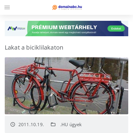
menu
Lakat a biciklilakaton
2011.10.19.
.HU ügyek
access_time
folder_open