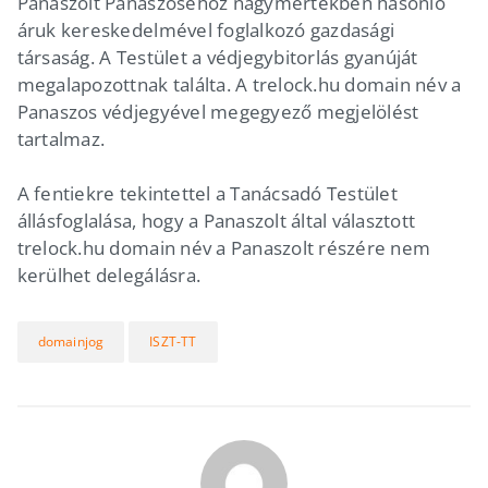
Panaszolt Panaszoséhoz nagymértékben hasonló
áruk kereskedelmével foglalkozó gazdasági
társaság. A Testület a védjegybitorlás gyanúját
megalapozottnak találta. A trelock.hu domain név a
Panaszos védjegyével megegyező megjelölést
tartalmaz.
A fentiekre tekintettel a Tanácsadó Testület
állásfoglalása, hogy a Panaszolt által választott
trelock.hu domain név a Panaszolt részére nem
kerülhet delegálásra.
domainjog
ISZT-TT