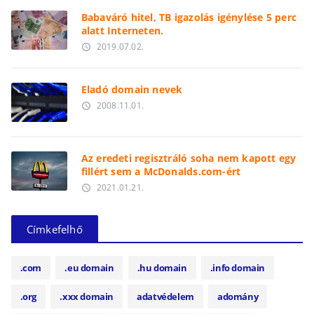
Babaváró hitel, TB igazolás igénylése 5 perc
alatt Interneten.
2019.07.02.
access_time
Eladó domain nevek
2008.11.01.
access_time
Az eredeti regisztráló soha nem kapott egy
fillért sem a McDonalds.com-ért
2021.01.21.
access_time
Címkefelhő
.com
.eu domain
.hu domain
.info domain
.org
.xxx domain
adatvédelem
adomány