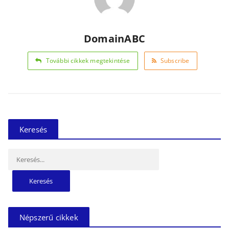
DomainABC
További cikkek megtekintése
Subscribe
Keresés
Keresés:
Népszerű cikkek