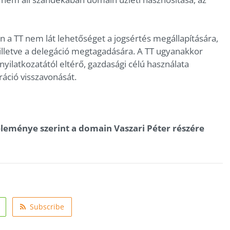
 a TT nem lát lehetőséget a jogsértés megállapítására,
, illetve a delegáció megtagadására. A TT ugyanakkor
nyilatkozatától eltérő, gazdasági célú használata
ráció visszavonását.
éleménye szerint a domain Vaszari Péter részére
Subscribe