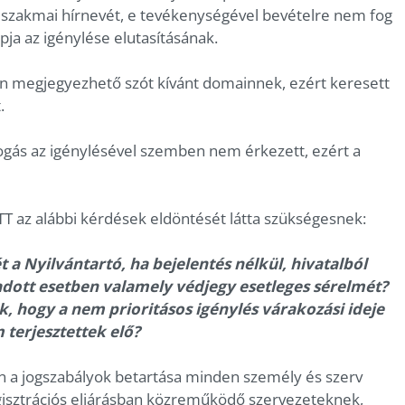
 szakmai hírnevét, e tevékenységével bevételre nem fog
apja az igénylése elutasításának.
n megjegyezhető szót kívánt domainnek, ezért keresett
.
ifogás az igénylésével szemben nem érkezett, ezért a
 TT az alábbi kérdések eldöntését látta szükségesnek:
 a Nyilvántartó, ha bejelentés nélkül, hivatalból
, adott esetben valamely védjegy esetleges sérelmét?
, hogy a nem prioritásos igénylés várakozási ideje
 terjesztettek elő?
on a jogszabályok betartása minden személy és szerv
isztrációs eljárásban közreműködő szervezeteknek,