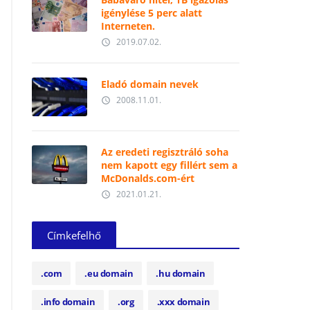
igénylése 5 perc alatt
Interneten.
2019.07.02.
access_time
Eladó domain nevek
2008.11.01.
access_time
Az eredeti regisztráló soha
nem kapott egy fillért sem a
McDonalds.com-ért
2021.01.21.
access_time
Címkefelhő
.com
.eu domain
.hu domain
.info domain
.org
.xxx domain