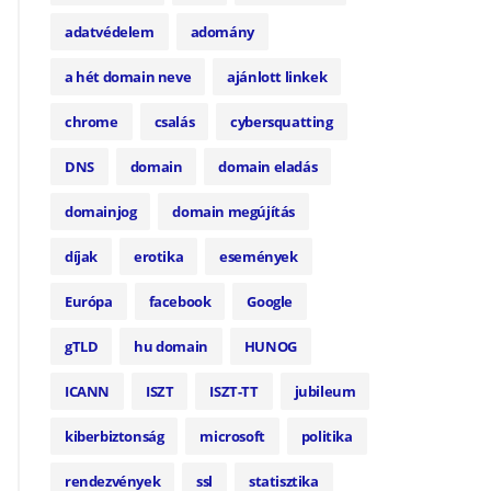
adatvédelem
adomány
a hét domain neve
ajánlott linkek
chrome
csalás
cybersquatting
DNS
domain
domain eladás
domainjog
domain megújítás
díjak
erotika
események
Európa
facebook
Google
gTLD
hu domain
HUNOG
ICANN
ISZT
ISZT-TT
jubileum
kiberbiztonság
microsoft
politika
rendezvények
ssl
statisztika