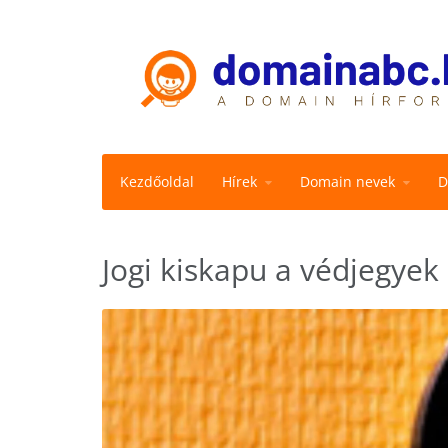
Kezdőoldal
Hírek
Domain nevek
D
Jogi kiskapu a védjegyek 