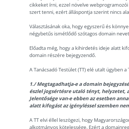
cikkeket írni, ezzel növelve webprogramozói
szert tenni, ezért álláspontja szerint nincs al
Választásának oka, hogy egyszerű és könnye
négybetűs ismétlődő szótagos domain nevet
Előadta még, hogy a kihirdetés ideje alatt k
domain részére bejegyzendő.
A Tanácsadó Testület (TT) elé utalt ügyben a
1./ Megtagadhatja-e a domain bejegyzését
észlel jogsértésre utaló tényt, helyzetet
Jelentősége van-e ebben az esetben annak
alatt kifogást az igényléssel szemben nem
A TT elvi éllel leszögezi, hogy Magyarország
alkotmányos kötelessége. Ezért a domainreg