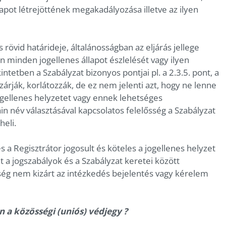
apot létrejöttének megakadályozása illetve az ilyen
 rövid határideje, általánosságban az eljárás jellege
 minden jogellenes állapot észlelését vagy ilyen
ntetben a Szabályzat bizonyos pontjai pl. a 2.3.5. pont, a
izárják, korlátozzák, de ez nem jelenti azt, hogy ne lenne
ogellenes helyzetet vagy ennek lehetséges
n név választásával kapcsolatos felelősség a Szabályzat
heli.
és a Regisztrátor jogosult és köteles a jogellenes helyzet
 a jogszabályok és a Szabályzat keretei között
tség nem kizárt az intézkedés bejelentés vagy kérelem
 a közösségi (uniós) védjegy ?