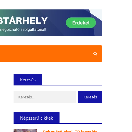
Keresés
Keresés:
Népszerű cikkek
Babaváró hitel, TB igazolás