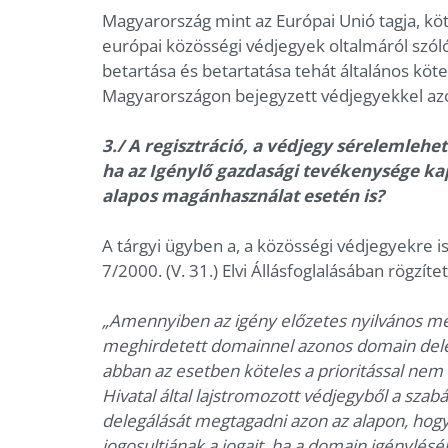
Magyarország mint az Európai Unió tagja, köte
európai közösségi védjegyek oltalmáról szól
betartása és betartatása tehát általános köt
Magyarországon bejegyzett védjegyekkel az
3./ A regisztráció, a védjegy sérelemleh
ha az Igénylő gazdasági tevékenysége k
alapos magánhasználat esetén is?
A tárgyi ügyben a, a közösségi védjegyekre is
7/2000. (V. 31.) Elvi Állásfoglalásában rögzíte
„Amennyiben az igény előzetes nyilvános me
meghirdetett domainnel azonos domain delegá
abban az esetben köteles a prioritással ne
Hivatal által lajstromozott védjegyből a sz
delegálását megtagadni azon az alapon, hogy 
jogosultjának a jogait, ha a domain igénylés