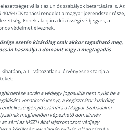
lezettséget vállalt az uniós szabályok betartására is. Az
ó 40/94/EK tanácsi rendelet a magyar jogrendszer része,
elezettség. Ennek alapján a közösségi védjegyek, a
onos védelmet élveznek.
etősége esetén kizárólag csak akkor tagadható meg,
apcsán használja a domaint vagy a megtagadás
 kihatóan, a TT változatlanul érvényesnek tartja a
tteket:
ghirdetése során a védjegy jogosultja nem nyújt be a
lására vonatkozó igényt, a Regisztrátor kizárólag
m rendelkező igénylő számára a Magyar Szabadalmi
abályzatnak megfelelően képezhető domainnév
az sérti az MSZH által lajstromozott védjegy
éhez a körülmények alapján nyilvánvalóan társul a