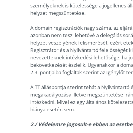
személyeknek is kötelessége a jogellenes áll
helyzet megszüntetése.
A domain regisztrációk nagy száma, az eljárás
azonban nem teszi lehetővé a delegálás során
helyzet veszélyének felismerését, ezért eteki
Regisztrátor és a Nyilvántartó felelősségét k
nevezetteknek intézkedési lehetősége, ha j
bekövetkezését észlelik. Ugyanakkor a domai
2.3. pontjaiba foglaltak szerint az Igénylőt ter
A TT álláspontja szerint tehát a Nyilvántartó 
megakadályozása illetve megszüntetése iránt
intézkedni. Mivel ez egy általános kötelezet
hiánya esetén sem.
2./ Védelemre jogosult-e ebben az esetben