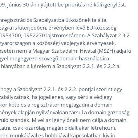
. június 30-án nyújtott be prioritás nélküli igénylést.
nregisztrációs Szabályzatba ütközőnek találta.
zágra is kiterjedően, érvényben lévő EU közösségi
0954700, 0952270 lajstromszámon. A Szabályzat 2.3.2.
Magyarországon a közösségi védjegyek érvényesek,
 esetén nem a Magyar Szabadalmi Hivatal (MSZH) adja ki
eggyel megegyező szövegű domain használatára
 hiányában a kérelem a Szabályzat 2.2.1. és 2.2.2.a.
 hogy a Szabályzat 2.2.1. és 2.2.2. pontjai szerint egy
bályzatnak, ha jogellenes, vagy sérti a védjegy
kkor köteles a regisztrátor megtagadni a domain
mények alapján nyilvánvalóan társul a domain gazdasági
uló szándék. Mivel az Igénylőnek nem célja a domain
tni, csak kizárólag magán oldalt akar létrehozni,
yben munkájával és hobbijával kapcsolatban kíván