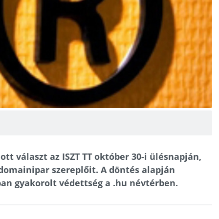
t választ az ISZT TT október 30-i ülésnapján,
domainipar szereplőit. A döntés alapján
an gyakorolt védettség a .hu névtérben.