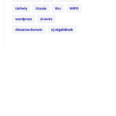
tárhely
Utazás
Vicc
WIPO
wordpress
árverés
ékezetes domain
új végződések