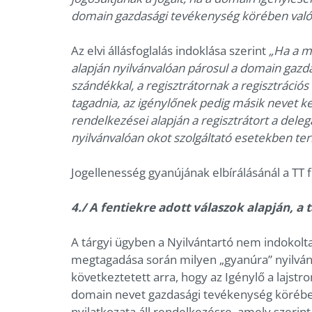
domain gazdasági tevékenység körében való 
Az elvi állásfoglalás indoklása szerint
„Ha a m
alapján nyilvánvalóan párosul a domain gazd
szándékkal, a regisztrátornak a regisztráció
tagadnia, az igénylőnek pedig másik nevet ke
rendelkezései alapján a regisztrátort a dele
nyilvánvalóan okot szolgáltató esetekben terh
Jogellenesség gyanújának elbírálásánál a TT 
4./ A fentiekre adott válaszok alapján, a 
A tárgyi ügyben a Nyilvántartó nem indokolta
megtagadása során milyen „gyanúra” nyilván
következtetett arra, hogy az Igénylő a lajs
domain nevet gazdasági tevékenység körében 
nyilatkozata áll rendelkezésre, amely szerin