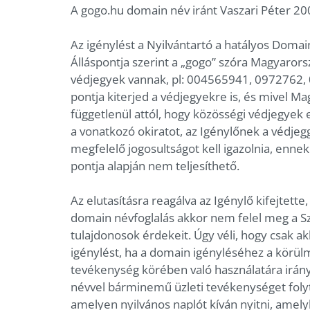
A gogo.hu domain név iránt Vaszari Péter 2009
Az igénylést a Nyilvántartó a hatályos Domai
Álláspontja szerint a „gogo” szóra Magyarors
védjegyek vannak, pl: 004565941, 0972762, 
pontja kiterjed a védjegyekre is, és mivel 
függetlenül attól, hogy közösségi védjegyek
a vonatkozó okiratot, az Igénylőnek a védj
megfelelő jogosultságot kell igazolnia, ennek
pontja alapján nem teljesíthető.
Az elutasításra reagálva az Igénylő kifejtette,
domain névfoglalás akkor nem felel meg a Sza
tulajdonosok érdekeit. Úgy véli, hogy csak a
igénylést, ha a domain igényléséhez a körül
tevékenység körében való használatára irány
névvel bárminemű üzleti tevékenységet folyta
amelyen nyilvános naplót kíván nyitni, amel