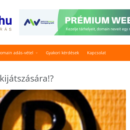
omain adás-vétel
Gyakori kérdések
Kapcsolat
kijátszására!?