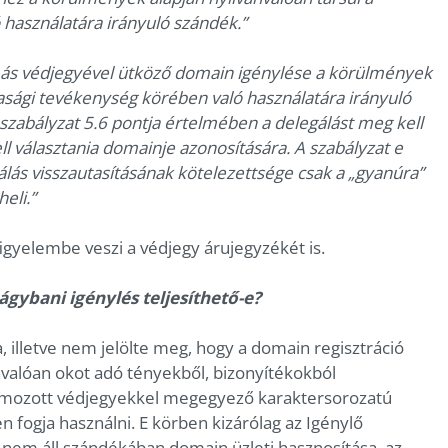
használatára irányuló szándék.”
ás védjegyével ütköző domain igénylése a körülmények
asági tevékenység körében való használatára irányuló
s szabályzat 5.6 pontja értelmében a delegálást meg kell
ll választania domainje azonosítására. A szabályzat e
gálás visszautasításának kötelezettsége csak a „gyanúra”
eli.”
figyelembe veszi a védjegy árujegyzékét is.
tágybani igénylés teljesíthető-e?
, illetve nem jelölte meg, hogy a domain regisztráció
valóan okot adó tényekből, bizonyítékokból
tromozott védjegyekkel megegyező karaktersorozatú
fogja használni. E körben kizárólag az Igénylő
t nem áll szándékában domain üzleti hasznosítása, az