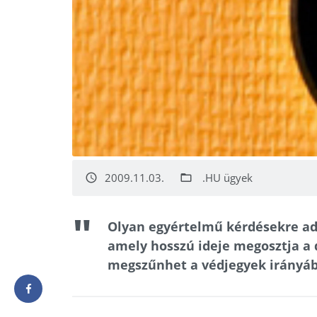
2009.11.03.
.HU ügyek
access_time
folder_open
Olyan egyértelmű kérdésekre adot
amely hosszú ideje megosztja a 
megszűnhet a védjegyek irányáb