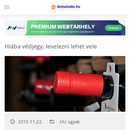
menu
Hiába védjegy, levelezni lehet vele
2010.11.22.
.HU ügyek
access_time
folder_open