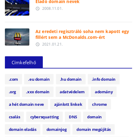
Eladó domain nevek
2008.11.01.
access_time
Az eredeti regisztráló soha nem kapott egy
fillért sem a McDonalds.com-ért
2021.01.21.
access_time
Címkefelhő
.com
.eu domain
.hu domain
.info domain
.org
.xxx domain
adatvédelem
adomány
a hét domain neve
ajánlott linkek
chrome
csalás
cybersquatting
DNS
domain
domain eladás
domainjog
domain megújítás