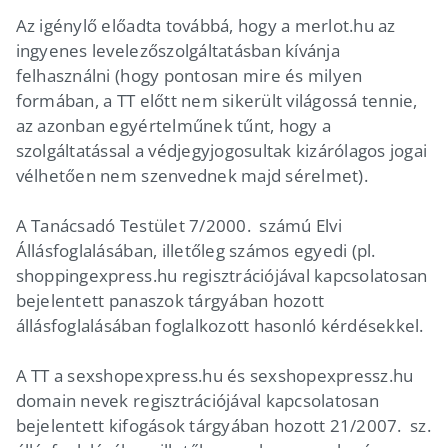
Az igénylő előadta továbbá, hogy a merlot.hu az
ingyenes levelezőszolgáltatásban kívánja
felhasználni (hogy pontosan mire és milyen
formában, a TT előtt nem sikerült világossá tennie,
az azonban egyértelműnek tűnt, hogy a
szolgáltatással a védjegyjogosultak kizárólagos jogai
vélhetően nem szenvednek majd sérelmet).
A Tanácsadó Testület 7/2000. számú Elvi
Állásfoglalásában, illetőleg számos egyedi (pl.
shoppingexpress.hu regisztrációjával kapcsolatosan
bejelentett panaszok tárgyában hozott
állásfoglalásában foglalkozott hasonló kérdésekkel.
A TT a sexshopexpress.hu és sexshopexpressz.hu
domain nevek regisztrációjával kapcsolatosan
bejelentett kifogások tárgyában hozott 21/2007. sz.