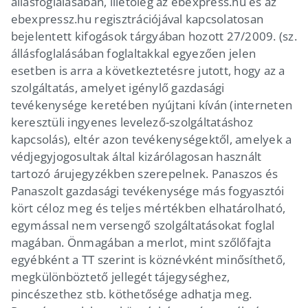
állásfoglalásában, illetőleg az ebexpress.hu és az
ebexpressz.hu regisztrációjával kapcsolatosan
bejelentett kifogások tárgyában hozott 27/2009. (sz.
állásfoglalásában foglaltakkal egyezően jelen
esetben is arra a következtetésre jutott, hogy az a
szolgáltatás, amelyet igénylő gazdasági
tevékenysége keretében nyújtani kíván (interneten
keresztüli ingyenes levelező-szolgáltatáshoz
kapcsolás), eltér azon tevékenységektől, amelyek a
védjegyjogosultak által kizárólagosan használt
tartozó árujegyzékben szerepelnek. Panaszos és
Panaszolt gazdasági tevékenysége más fogyasztói
kört céloz meg és teljes mértékben elhatárolható,
egymással nem versengő szolgáltatásokat foglal
magában. Önmagában a merlot, mint szőlőfajta
egyébként a TT szerint is köznévként minősíthető,
megkülönböztető jellegét tájegységhez,
pincészethez stb. köthetősége adhatja meg.