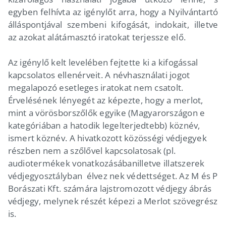
egyben felhívta az igénylőt arra, hogy a Nyilvántartó
álláspontjával szembeni kifogását, indokait, illetve
az azokat alátámasztó iratokat terjessze elő.
Az igénylő kelt levelében fejtette ki a kifogással
kapcsolatos ellenérveit. A névhasználati jogot
megalapozó esetleges iratokat nem csatolt.
Érvelésének lényegét az képezte, hogy a merlot,
mint a vörösborszőlők egyike (Magyarországon e
kategóriában a hatodik legelterjedtebb) köznév,
ismert köznév. A hivatkozott közösségi védjegyek
részben nem a szőlővel kapcsolatosak (pl.
audiotermékek vonatkozásábanilletve illatszerek
védjegyosztályban élvez nek védettséget. Az M és P
Borászati Kft. számára lajstromozott védjegy ábrás
védjegy, melynek részét képezi a Merlot szövegrész
is.