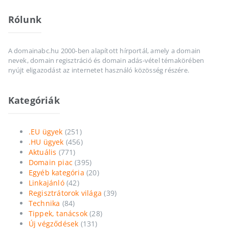
Rólunk
A domainabc.hu 2000-ben alapított hírportál, amely a domain
nevek, domain regisztráció és domain adás-vétel témakörében
nyújt eligazodást az internetet használó közösség részére.
Kategóriák
.EU ügyek
(251)
.HU ügyek
(456)
Aktuális
(771)
Domain piac
(395)
Egyéb kategória
(20)
Linkajánló
(42)
Regisztrátorok világa
(39)
Technika
(84)
Tippek, tanácsok
(28)
Új végződések
(131)