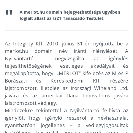
A merlot.hu domain bejegyezhetősége ügyében
foglalt állást az ISZT Tanácsadó Testület.
Az Integrity Kft. 2010. július 31-én nyújtotta be a
merlot.hu domain név iránti niénylését. A
Nyilvántartó megvizsgálta az igénylés
teljesíthetőségének esetleges akadályait és
megállapította, hogy „MERLOT” kifejezés az M és P
Borászati és Kereskedelmi Kft. részére
lajstromozott, illetőleg az írországi Wineland Ltd.
javára és az amerikai Dana Innovations javára
lalstromozott védjegy.
Mindezekre tekintettel a Nyilvántartó felhívta az
igénylőt, hogy igénylő részéről a névhasználat
gyaníthatóan jogellenes – a védjegyjogosultak
kizárólagos használati jogába ütköző lenne, s