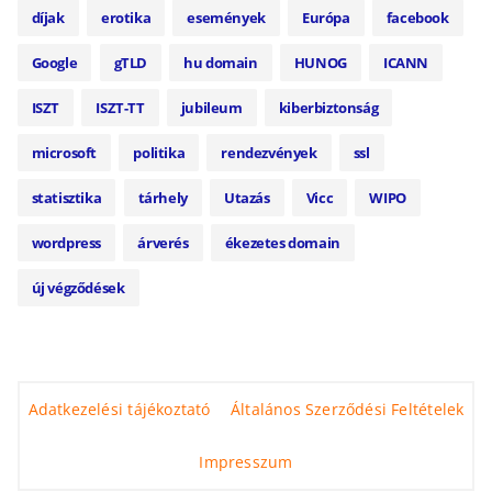
díjak
erotika
események
Európa
facebook
Google
gTLD
hu domain
HUNOG
ICANN
ISZT
ISZT-TT
jubileum
kiberbiztonság
microsoft
politika
rendezvények
ssl
statisztika
tárhely
Utazás
Vicc
WIPO
wordpress
árverés
ékezetes domain
új végződések
Adatkezelési tájékoztató
Általános Szerződési Feltételek
Impresszum