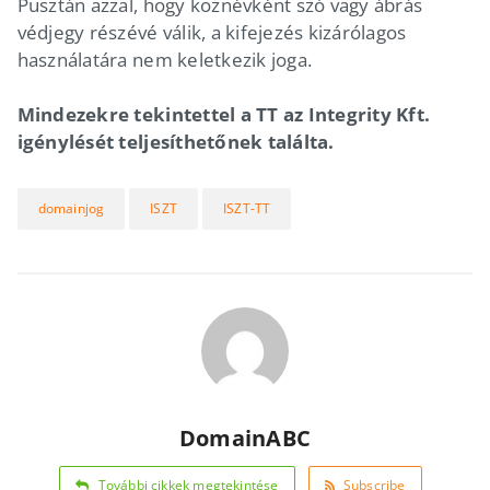
Pusztán azzal, hogy köznévként szó vagy ábrás
védjegy részévé válik, a kifejezés kizárólagos
használatára nem keletkezik joga.
Mindezekre tekintettel a TT az Integrity Kft.
igénylését teljesíthetőnek találta.
domainjog
ISZT
ISZT-TT
DomainABC
További cikkek megtekintése
Subscribe