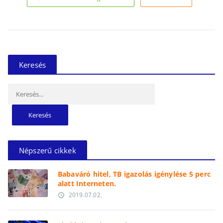
Keresés
Keresés:
Népszerű cikkek
Babaváró hitel, TB igazolás igénylése 5 perc
alatt Interneten.
2019.07.02.
access_time