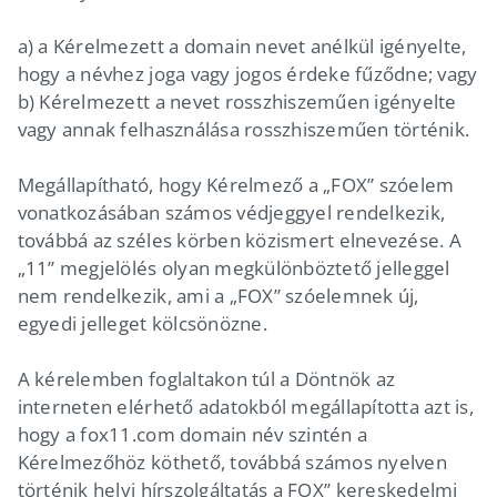
a) a Kérelmezett a domain nevet anélkül igényelte,
hogy a névhez joga vagy jogos érdeke fűződne; vagy
b) Kérelmezett a nevet rosszhiszeműen igényelte
vagy annak felhasználása rosszhiszeműen történik.
Megállapítható, hogy Kérelmező a „FOX” szóelem
vonatkozásában számos védjeggyel rendelkezik,
továbbá az széles körben közismert elnevezése. A
„11” megjelölés olyan megkülönböztető jelleggel
nem rendelkezik, ami a „FOX” szóelemnek új,
egyedi jelleget kölcsönözne.
A kérelemben foglaltakon túl a Döntnök az
interneten elérhető adatokból megállapította azt is,
hogy a fox11.com domain név szintén a
Kérelmezőhöz köthető, továbbá számos nyelven
történik helyi hírszolgáltatás a FOX’’ kereskedelmi