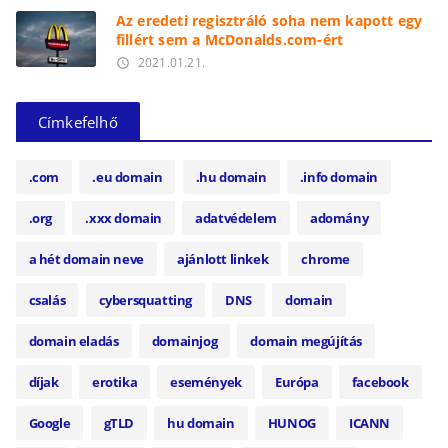
Az eredeti regisztráló soha nem kapott egy
fillért sem a McDonalds.com-ért
2021.01.21.
access_time
Címkefelhő
.com
.eu domain
.hu domain
.info domain
.org
.xxx domain
adatvédelem
adomány
a hét domain neve
ajánlott linkek
chrome
csalás
cybersquatting
DNS
domain
domain eladás
domainjog
domain megújítás
díjak
erotika
események
Európa
facebook
Google
gTLD
hu domain
HUNOG
ICANN