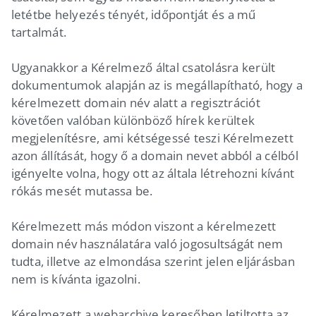
letétbe helyezés tényét, időpontját és a mű
tartalmát.
Ugyanakkor a Kérelmező által csatolásra került
dokumentumok alapján az is megállapítható, hogy a
kérelmezett domain név alatt a regisztrációt
követően valóban különböző hírek kerültek
megjelenítésre, ami kétségessé teszi Kérelmezett
azon állítását, hogy ő a domain nevet abból a célból
igényelte volna, hogy ott az általa létrehozni kívánt
rókás mesét mutassa be.
Kérelmezett más módon viszont a kérelmezett
domain név használatára való jogosultságát nem
tudta, illetve az elmondása szerint jelen eljárásban
nem is kívánta igazolni.
Kérelmezett a webarchive keresőben letiltotta az