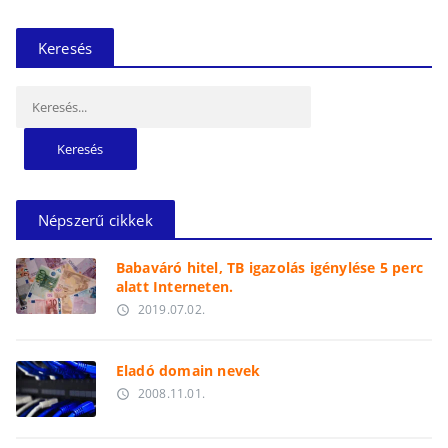
Keresés
Keresés:
Népszerű cikkek
Babaváró hitel, TB igazolás igénylése 5 perc
alatt Interneten.
2019.07.02.
access_time
Eladó domain nevek
2008.11.01.
access_time