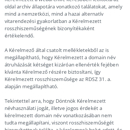
oldal archiv állapotára vonatkozó találatokat, amely
mind a nemzetközi, mind a hazai alternatív
vitarendezési gyakorlatban a Kérelmezett
rosszhiszeműségének bizonyítékaként
értékelendő.
A Kérelmező által csatolt mellékletekből az is
megállapítható, hogy Kérelmezett a domain név
átruházását kétséget kizáróan ellenérték fejében
kívánta Kérelmező részére biztosítani, így
Kérelmezett rosszhiszeműsége az RDSZ 31. a.
alapján megállapítható.
Tekintettel arra, hogy Döntnök Kérelmezett
névhasználati jogát, illetve jogos érdekét a
kérelmezett domain név vonatkozásában nem
tudta megállapítani, viszont rosszhiszeműségét
bizonyítottnak találta, a kérelemnek helyt adott, és