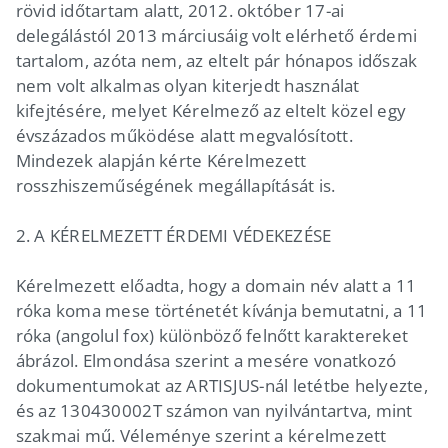
rövid időtartam alatt, 2012. október 17-ai
delegálástól 2013 márciusáig volt elérhető érdemi
tartalom, azóta nem, az eltelt pár hónapos időszak
nem volt alkalmas olyan kiterjedt használat
kifejtésére, melyet Kérelmező az eltelt közel egy
évszázados működése alatt megvalósított.
Mindezek alapján kérte Kérelmezett
rosszhiszeműségének megállapítását is.
2. A KÉRELMEZETT ÉRDEMI VÉDEKEZÉSE
Kérelmezett előadta, hogy a domain név alatt a 11
róka koma mese történetét kívánja bemutatni, a 11
róka (angolul fox) különböző felnőtt karaktereket
ábrázol. Elmondása szerint a mesére vonatkozó
dokumentumokat az ARTISJUS-nál letétbe helyezte,
és az 130430002T számon van nyilvántartva, mint
szakmai mű. Véleménye szerint a kérelmezett