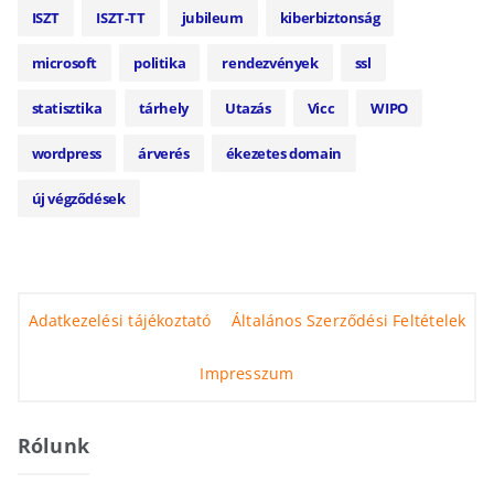
ISZT
ISZT-TT
jubileum
kiberbiztonság
microsoft
politika
rendezvények
ssl
statisztika
tárhely
Utazás
Vicc
WIPO
wordpress
árverés
ékezetes domain
új végződések
Adatkezelési tájékoztató
Általános Szerződési Feltételek
Impresszum
Rólunk