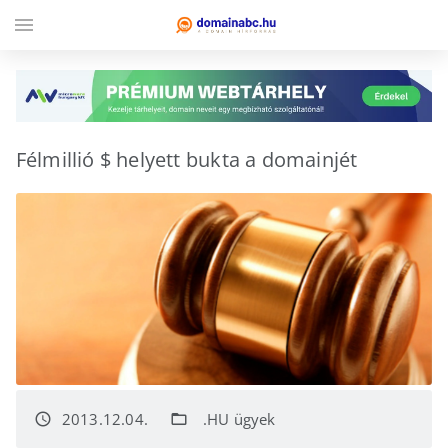
menu
Félmillió $ helyett bukta a domainjét
2013.12.04.
.HU ügyek
access_time
folder_open