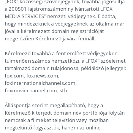
„FOX” közösségi szóvédjegynek, továbbá jogosultja
a 200501 lajstromszámon nyilvántartott „FOX
MEDIA SERVICES” nemzeti védjegynek. Előadta,
hogy mindezeknek a védjegyeknek az oltalma már
jóval a kérelmezett domain regisztrációját
megelőzően Kérelmező javára fennállt.
Kérelmező továbbá a fent említett védjegyeken
túlmenően számos nemzetközi, a „FOX” szóelemet
tartalmazó domain tulajdonosa, példálózó jelleggel:
fox.com, foxnews.com,
foxinternationalchannels.com,
foxmoviechannel.com, stb.
Álláspontja szerint megállapítható, hogy a
Kérelmező kiterjedt domain név portfóliója folytán
nemcsak a filmeket televízión vagy moziban
megtekintő fogyasztók, hanem az online