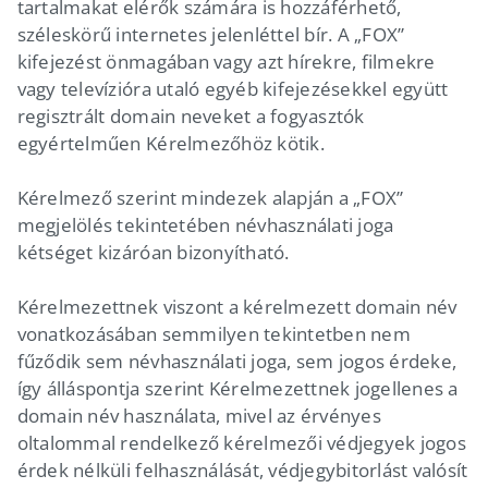
tartalmakat elérők számára is hozzáférhető,
széleskörű internetes jelenléttel bír. A „FOX”
kifejezést önmagában vagy azt hírekre, filmekre
vagy televízióra utaló egyéb kifejezésekkel együtt
regisztrált domain neveket a fogyasztók
egyértelműen Kérelmezőhöz kötik.
Kérelmező szerint mindezek alapján a „FOX”
megjelölés tekintetében névhasználati joga
kétséget kizáróan bizonyítható.
Kérelmezettnek viszont a kérelmezett domain név
vonatkozásában semmilyen tekintetben nem
fűződik sem névhasználati joga, sem jogos érdeke,
így álláspontja szerint Kérelmezettnek jogellenes a
domain név használata, mivel az érvényes
oltalommal rendelkező kérelmezői védjegyek jogos
érdek nélküli felhasználását, védjegybitorlást valósít