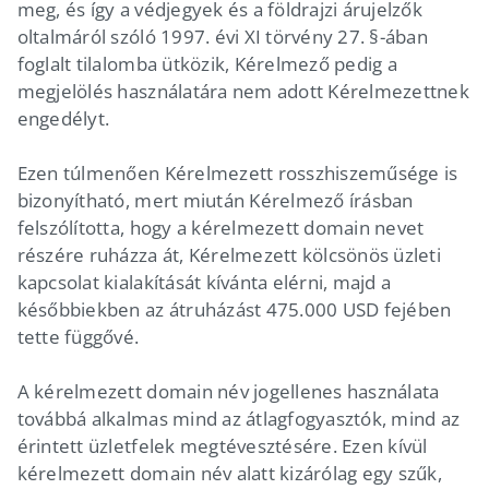
meg, és így a védjegyek és a földrajzi árujelzők
oltalmáról szóló 1997. évi XI törvény 27. §-ában
foglalt tilalomba ütközik, Kérelmező pedig a
megjelölés használatára nem adott Kérelmezettnek
engedélyt.
Ezen túlmenően Kérelmezett rosszhiszeműsége is
bizonyítható, mert miután Kérelmező írásban
felszólította, hogy a kérelmezett domain nevet
részére ruházza át, Kérelmezett kölcsönös üzleti
kapcsolat kialakítását kívánta elérni, majd a
későbbiekben az átruházást 475.000 USD fejében
tette függővé.
A kérelmezett domain név jogellenes használata
továbbá alkalmas mind az átlagfogyasztók, mind az
érintett üzletfelek megtévesztésére. Ezen kívül
kérelmezett domain név alatt kizárólag egy szűk,