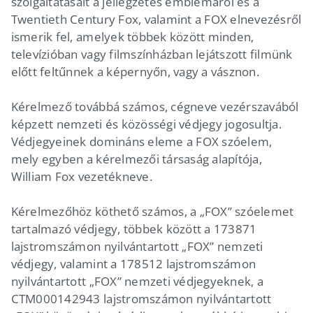
szolgáltatásait a jellegzetes emblémáról és a
Twentieth Century Fox, valamint a FOX elnevezésről
ismerik fel, amelyek többek között minden,
televízióban vagy filmszínházban lejátszott filmünk
előtt feltűnnek a képernyőn, vagy a vásznon.
Kérelmező továbbá számos, cégneve vezérszavából
képzett nemzeti és közösségi védjegy jogosultja.
Védjegyeinek domináns eleme a FOX szóelem,
mely egyben a kérelmezői társaság alapítója,
William Fox vezetékneve.
Kérelmezőhöz köthető számos, a „FOX” szóelemet
tartalmazó védjegy, többek között a 173871
lajstromszámon nyilvántartott „FOX” nemzeti
védjegy, valamint a 178512 lajstromszámon
nyilvántartott „FOX” nemzeti védjegyeknek, a
CTM000142943 lajstromszámon nyilvántartott