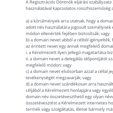
A Regisztrációs Döntnök eljárási szabályzata 
használatával kapcsolatos rosszhiszeműség a
a) a körülmények arra utalnak, hogy a domain
adott név használatára jogosult személynek 
módon ellenérték fejében biztosítsák; vagy
b) a domain nevet abból a célból igényelték
az érintett nevet egy annak megfelelő domain
i. a Kérelmezett ilyen jellegű magatartása bi
ii. a domain nevet a delegálás időpontjától 
megfelelő módon; vagy
c) a domain nevet elsősorban azzal a céllal 
tevékenységét megzavarják; vagy
d) a domain nevet szándékosan arra használt
céljából a Kérelmezett honlapjára vagy egyéb 
domain név összetéveszthető egy olyan névve
összetévesztést a Kérelmezett internetes hon
termék vagy szolgáltatás, illetve bármely má