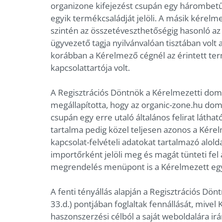
organizone kifejezést csupán egy hárombetűs 
egyik termékcsaládját jelöli. A másik kérelm
szintén az összetéveszthetőségig hasonló az
ügyvezető tagja nyilvánvalóan tisztában vol
korábban a Kérelmező cégnél az érintett te
kapcsolattartója volt.
A Regisztrációs Döntnök a Kérelmezetti doma
megállapította, hogy az organic-zone.hu do
csupán egy erre utaló általános felirat látha
tartalma pedig közel teljesen azonos a Kére
kapcsolat-felvételi adatokat tartalmazó alold
importőrként jelöli meg és magát tünteti fe
megrendelés menüpont is a Kérelmezett egy
A fenti tényállás alapján a Regisztrációs Dönt
33.d.) pontjában foglaltak fennállását, mive
haszonszerzési célból a saját weboldalára irán