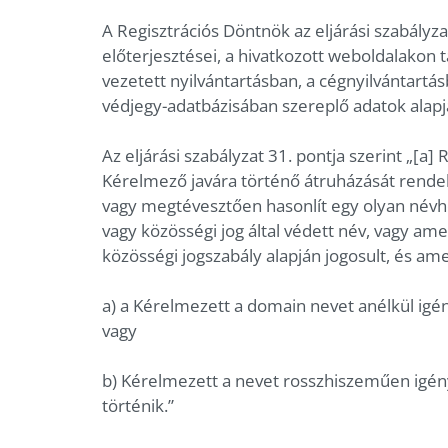
A Regisztrációs Döntnök az eljárási szabályz
előterjesztései, a hivatkozott weboldalakon t
vezetett nyilvántartásban, a cégnyilvántartá
védjegy-adatbázisában szereplő adatok alap
Az eljárási szabályzat 31. pontja szerint „[a
Kérelmező javára történő átruházását rende
vagy megtévesztően hasonlít egy olyan névh
vagy közösségi jog által védett név, vagy a
közösségi jogszabály alapján jogosult, és am
a) a Kérelmezett a domain nevet anélkül igé
vagy
b) Kérelmezett a nevet rosszhiszeműen igén
történik.”