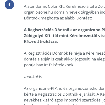
A Standomix Color Kft. Kérelmező által a Zöl
organic-zone.hu domain nevek tárgyában indí
Döntnök meghozta az alábbi Döntést:
A Regisztrációs Döntnök az organizone-P
Zöldgolyó Kft.-től mint Kérelmezettől vi
Kft.-re átruházza.
A Regisztrációs Döntnök felhívja a Kérelmez
döntés alapján is csak akkor jogosult, ha eleg
pontjaiban írt feltételeknek.
Indokolás
Az organizone-PIP.hu és organic-zone.hu do
kérte a Regisztrációs Döntnök eljárását. A 
nevekhez kizárólagos importőri szerződési j