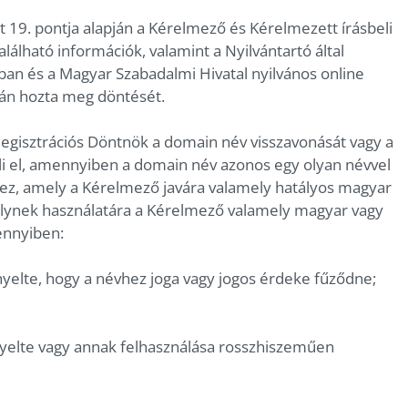
at 19. pontja alapján a Kérelmező és Kérelmezett írásbeli
alálható információk, valamint a Nyilvántartó által
sban és a Magyar Szabadalmi Hivatal nyilvános online
ján hozta meg döntését.
] Regisztrációs Döntnök a domain név visszavonását vagy a
li el, amennyiben a domain név azonos egy olyan névvel
ez, amely a Kérelmező javára valamely hatályos magyar
melynek használatára a Kérelmező valamely magyar vagy
ennyiben:
nyelte, hogy a névhez joga vagy jogos érdeke fűződne;
yelte vagy annak felhasználása rosszhiszeműen