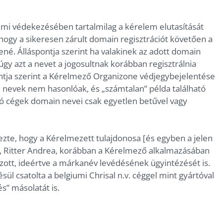
emi védekezésében tartalmilag a kérelem elutasítását
 hogy a sikeresen zárult domain regisztrációt követően a
né. Álláspontja szerint ha valakinek az adott domain
úgy azt a nevet a jogosultnak korábban regisztrálnia
pontja szerint a Kérelmező Organizone védjegybejelentése
n nevek nem hasonlóak, és „számtalan” példa található
ó cégek domain nevei csak egyetlen betűvel vagy
zte, hogy a Kérelmezett tulajdonosa [és egyben a jelen
e], Ritter Andrea, korábban a Kérelmező alkalmazásában
zott, ideértve a márkanév levédésének ügyintézését is.
ül csatolta a belgiumi Chrisal n.v. céggel mint gyártóval
s” másolatát is.