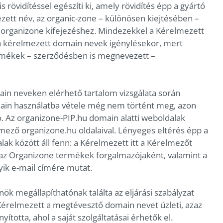
rövidítéssel egészíti ki, amely rövidítés épp a gyártó
ezett név, az organic-zone – különösen kiejtésében –
 organizone kifejezéshez. Mindezekkel a Kérelmezett
t a kérelmezett domain nevek igénylésekor, mert
rmékek – szerződésben is megnevezett –
in neveken elérhető tartalom vizsgálata során
main használatba vétele még nem történt meg, azon
tó. Az organizone-PIP.hu domain alatti weboldalak
lmező organizone.hu oldalaival. Lényeges eltérés épp a
alak között áll fenn: a Kérelmezett itt a Kérelmezőt
l az Organizone termékek forgalmazójaként, valamint a
ik e-mail címére mutat.
nök megállapíthatónak találta az eljárási szabályzat
l Kérelmezett a megtévesztő domain nevet üzleti, azaz
yította, ahol a saját szolgáltatásai érhetők el.