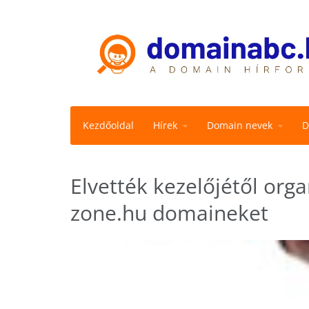
Kezdőoldal
Hírek
Domain nevek
D
Elvették kezelőjétől orga
zone.hu domaineket