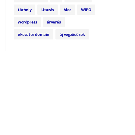
tárhely
Utazás
Vicc
WIPO
wordpress
árverés
ékezetes domain
új végződések