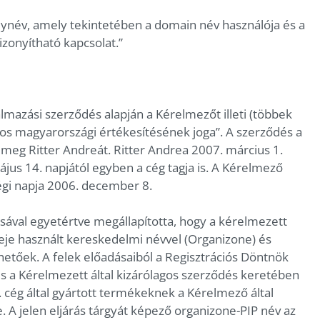
lynév, amely tekintetében a domain név használója és a
zonyítható kapcsolat.”
almazási szerződés alapján a Kérelmezőt illeti (többek
agos magyarországi értékesítésének joga”. A szerződés a
 meg Ritter Andreát. Ritter Andrea 2007. március 1.
jus 14. napjától egyben a cég tagja is. A Kérelmező
gi napja 2006. december 8.
ával egyetértve megállapította, hogy a kérelmezett
eje használt kereskedelmi névvel (Organizone) és
etőek. A felek előadásaiból a Regisztrációs Döntnök
s a Kérelmezett által kizárólagos szerződés keretében
v. cég által gyártott termékeknek a Kérelmező által
A jelen eljárás tárgyát képező organizone-PIP név az