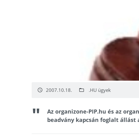
2007.10.18.
.HU ügyek
access_time
folder_open
Az organizone-PIP.hu és az org
beadvány kapcsán foglalt állást 