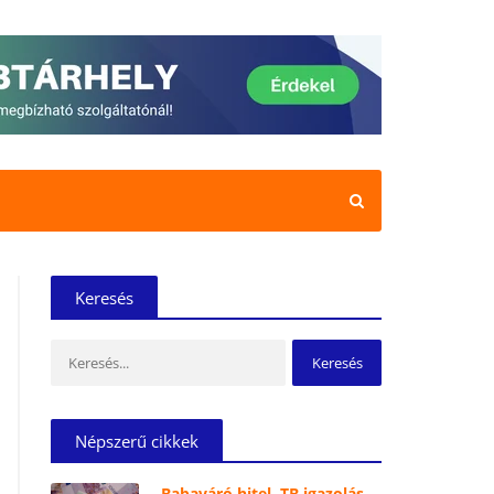
Keresés
Keresés:
Népszerű cikkek
Babaváró hitel, TB igazolás