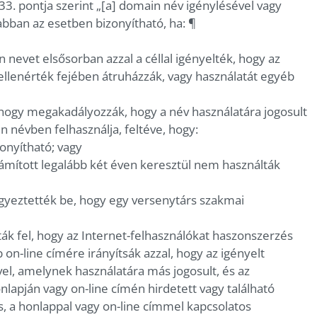
33. pontja szerint „[a] domain név igénylésével vagy
bban az esetben bizonyítható, ha: ¶
 nevet elsősorban azzal a céllal igényelték, hogy az
ellenérték fejében átruházzák, vagy használatát egyéb
, hogy megakadályozzák, hogy a név használatára jogosult
 névben felhasználja, feltéve, hogy:
zonyítható; vagy
számított legalább két éven keresztül nem használták
jegyeztették be, hogy egy versenytárs szakmai
ák fel, hogy az Internet-felhasználókat haszonszerzés
on-line címére irányítsák azzal, hogy az igényelt
l, amelynek használatára más jogosult, és az
lapján vagy on-line címén hirdetett vagy található
s, a honlappal vagy on-line címmel kapcsolatos