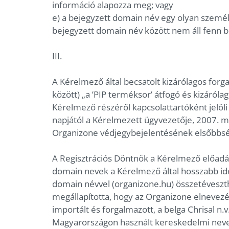
információ alapozza meg; vagy
e) a bejegyzett domain név egy olyan szemé
bejegyzett domain név között nem áll fenn bi
III.
A Kérelmező által becsatolt kizárólagos forg
között) „a ’PIP terméksor’ átfogó és kizáról
Kérelmező részéről kapcsolattartóként jelöli
napjától a Kérelmezett ügyvezetője, 2007. má
Organizone védjegybejelentésének elsőbbsé
A Regisztrációs Döntnök a Kérelmező előadás
domain nevek a Kérelmező által hosszabb id
domain névvel (organizone.hu) összetéveszth
megállapította, hogy az Organizone elnevezé
importált és forgalmazott, a belga Chrisal n.
Magyarországon használt kereskedelmi neve. 