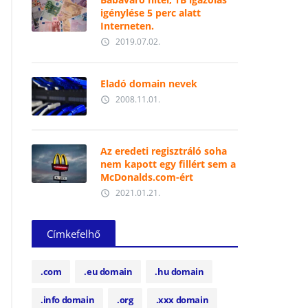
igénylése 5 perc alatt
Interneten.
2019.07.02.
access_time
Eladó domain nevek
2008.11.01.
access_time
Az eredeti regisztráló soha
nem kapott egy fillért sem a
McDonalds.com-ért
2021.01.21.
access_time
Címkefelhő
.com
.eu domain
.hu domain
.info domain
.org
.xxx domain