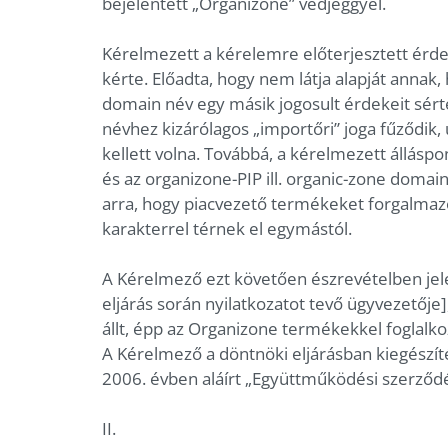
bejelentett „Organizone” védjeggyel.
Kérelmezett a kérelemre előterjesztett érd
kérte. Előadta, hogy nem látja alapját annak,
domain név egy másik jogosult érdekeit sérte
névhez kizárólagos „importőri” joga fűződik, 
kellett volna. Továbbá, a kérelmezett állás
és az organizone-PIP ill. organic-zone domai
arra, hogy piacvezető termékeket forgalmaz
karakterrel térnek el egymástól.
A Kérelmező ezt követően észrevételben jele
eljárás során nyilatkozatot tevő ügyvezetőj
állt, épp az Organizone termékekkel foglalko
A Kérelmező a döntnöki eljárásban kiegészítés
2006. évben aláírt „Együttműködési szerződé
II.