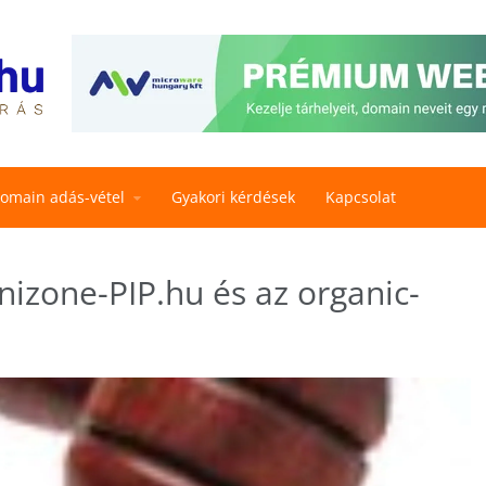
omain adás-vétel
Gyakori kérdések
Kapcsolat
nizone-PIP.hu és az organic-