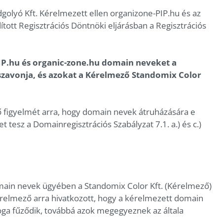
dgolyó Kft. Kérelmezett ellen organizone-PIP.hu és az
tott Regisztrációs Döntnöki eljárásban a Regisztrációs
IP.hu és organic-zone.hu domain neveket a
sszavonja, és azokat a Kérelmező Standomix Color
ő figyelmét arra, hogy domain nevek átruházására e
et tesz a Domainregisztrációs Szabályzat 7.1. a.) és c.)
main nevek ügyében a Standomix Color Kft. (Kérelmező)
Kérelmező arra hivatkozott, hogy a kérelmezett domain
oga fűződik, továbbá azok megegyeznek az általa