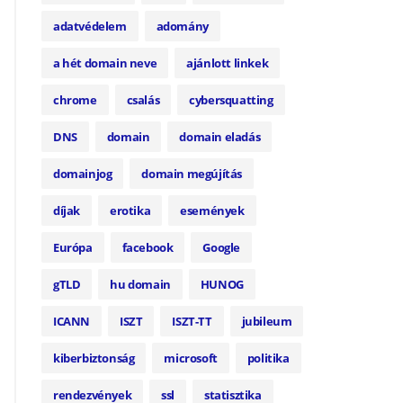
adatvédelem
adomány
a hét domain neve
ajánlott linkek
chrome
csalás
cybersquatting
DNS
domain
domain eladás
domainjog
domain megújítás
díjak
erotika
események
Európa
facebook
Google
gTLD
hu domain
HUNOG
ICANN
ISZT
ISZT-TT
jubileum
kiberbiztonság
microsoft
politika
rendezvények
ssl
statisztika