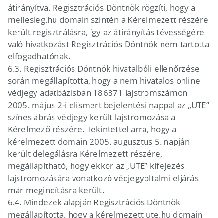
átirányítva. Regisztrációs Döntnök rögzíti, hogy a
mellesleg.hu domain szintén a Kérelmezett részére
került regisztrálásra, így az átirányítás tévességére
való hivatkozást Regisztrációs Döntnök nem tartotta
elfogadhatónak.
6.3.
Regisztrációs Döntnök hivatalbóli ellenőrzése
során megállapította, hogy a nem hivatalos online
védjegy adatbázisban 186871 lajstromszámon
2005. május 2-i elismert bejelentési nappal az „UTE”
színes ábrás védjegy került lajstromozása a
Kérelmező részére. Tekintettel arra, hogy a
kérelmezett domain 2005. augusztus 5. napján
került delegálásra Kérelmezett részére,
megállapítható, hogy ekkor az „UTE” kifejezés
lajstromozására vonatkozó védjegyoltalmi eljárás
már megindításra került.
6.4.
Mindezek alapján Regisztrációs Döntnök
megállapította, hogy a kérelmezett ute.hu domain