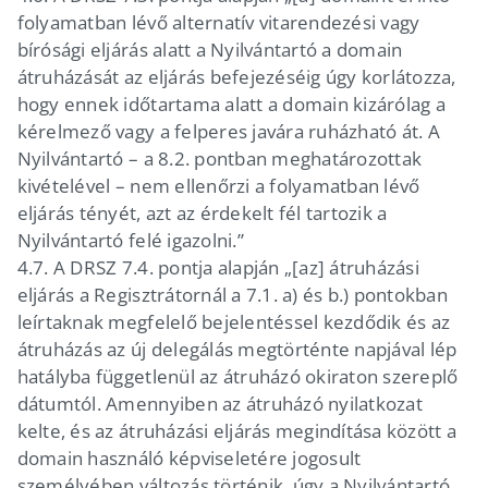
folyamatban lévő alternatív vitarendezési vagy
bírósági eljárás alatt a Nyilvántartó a domain
átruházását az eljárás befejezéséig úgy korlátozza,
hogy ennek időtartama alatt a domain kizárólag a
kérelmező vagy a felperes javára ruházható át. A
Nyilvántartó – a 8.2. pontban meghatározottak
kivételével – nem ellenőrzi a folyamatban lévő
eljárás tényét, azt az érdekelt fél tartozik a
Nyilvántartó felé igazolni.”
4.7.
A DRSZ 7.4. pontja alapján „[az] átruházási
eljárás a Regisztrátornál a 7.1. a) és b.) pontokban
leírtaknak megfelelő bejelentéssel kezdődik és az
átruházás az új delegálás megtörténte napjával lép
hatályba függetlenül az átruházó okiraton szereplő
dátumtól. Amennyiben az átruházó nyilatkozat
kelte, és az átruházási eljárás megindítása között a
domain használó képviseletére jogosult
személyében változás történik, úgy a Nyilvántartó