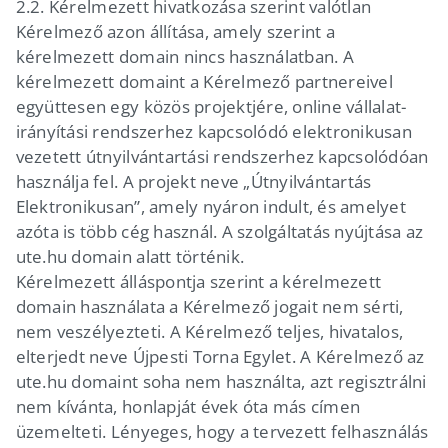
2.2.
Kérelmezett hivatkozása szerint valótlan
Kérelmező azon állítása, amely szerint a
kérelmezett domain nincs használatban. A
kérelmezett domaint a Kérelmező partnereivel
együttesen egy közös projektjére, online vállalat-
irányítási rendszerhez kapcsolódó elektronikusan
vezetett útnyilvántartási rendszerhez kapcsolódóan
használja fel. A projekt neve „Útnyilvántartás
Elektronikusan”, amely nyáron indult, és amelyet
azóta is több cég használ. A szolgáltatás nyújtása az
ute.hu domain alatt történik.
Kérelmezett álláspontja szerint a kérelmezett
domain használata a Kérelmező jogait nem sérti,
nem veszélyezteti. A Kérelmező teljes, hivatalos,
elterjedt neve Újpesti Torna Egylet. A Kérelmező az
ute.hu domaint soha nem használta, azt regisztrálni
nem kívánta, honlapját évek óta más címen
üzemelteti. Lényeges, hogy a tervezett felhasználás