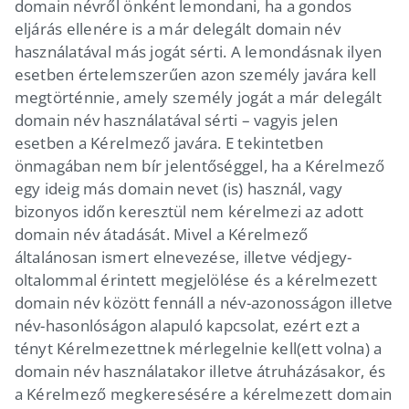
domain névről önként lemondani, ha a gondos
eljárás ellenére is a már delegált domain név
használatával más jogát sérti. A lemondásnak ilyen
esetben értelemszerűen azon személy javára kell
megtörténnie, amely személy jogát a már delegált
domain név használatával sérti – vagyis jelen
esetben a Kérelmező javára. E tekintetben
önmagában nem bír jelentőséggel, ha a Kérelmező
egy ideig más domain nevet (is) használ, vagy
bizonyos időn keresztül nem kérelmezi az adott
domain név átadását. Mivel a Kérelmező
általánosan ismert elnevezése, illetve védjegy-
oltalommal érintett megjelölése és a kérelmezett
domain név között fennáll a név-azonosságon illetve
név-hasonlóságon alapuló kapcsolat, ezért ezt a
tényt Kérelmezettnek mérlegelnie kell(ett volna) a
domain név használatakor illetve átruházásakor, és
a Kérelmező megkeresésére a kérelmezett domain