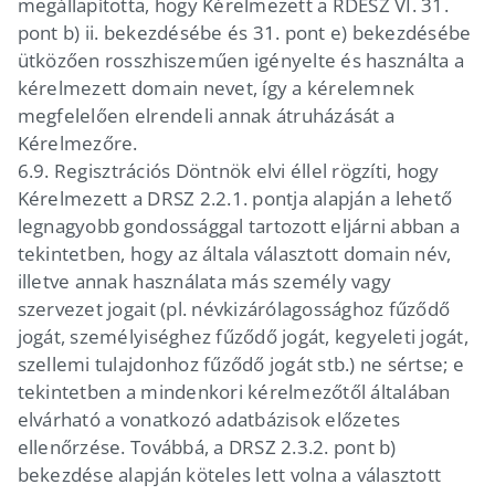
megállapította, hogy Kérelmezett a RDESZ VI. 31.
pont b) ii. bekezdésébe és 31. pont e) bekezdésébe
ütközően rosszhiszeműen igényelte és használta a
kérelmezett domain nevet, így a kérelemnek
megfelelően elrendeli annak átruházását a
Kérelmezőre.
6.9.
Regisztrációs Döntnök elvi éllel rögzíti, hogy
Kérelmezett a DRSZ 2.2.1. pontja alapján a lehető
legnagyobb gondossággal tartozott eljárni abban a
tekintetben, hogy az általa választott domain név,
illetve annak használata más személy vagy
szervezet jogait (pl. névkizárólagossághoz fűződő
jogát, személyiséghez fűződő jogát, kegyeleti jogát,
szellemi tulajdonhoz fűződő jogát stb.) ne sértse; e
tekintetben a mindenkori kérelmezőtől általában
elvárható a vonatkozó adatbázisok előzetes
ellenőrzése. Továbbá, a DRSZ 2.3.2. pont b)
bekezdése alapján köteles lett volna a választott