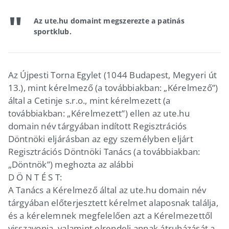
Az ute.hu domaint megszerezte a patinás
sportklub.
Az Újpesti Torna Egylet (1044 Budapest, Megyeri út
13.), mint kérelmező (a továbbiakban: „Kérelmező”)
által a Cetinje s.r.o., mint kérelmezett (a
továbbiakban: „Kérelmezett”) ellen az ute.hu
domain név tárgyában indított Regisztrációs
Döntnöki eljárásban az egy személyben eljárt
Regisztrációs Döntnöki Tanács (a továbbiakban:
„Döntnök”) meghozta az alábbi
D Ö N T É S T:
A Tanács a Kérelmező által az ute.hu domain név
tárgyában előterjesztett kérelmet alaposnak találja,
és a kérelemnek megfelelően azt a Kérelmezettől
visszavonja, valamint elrendeli annak átruházását a