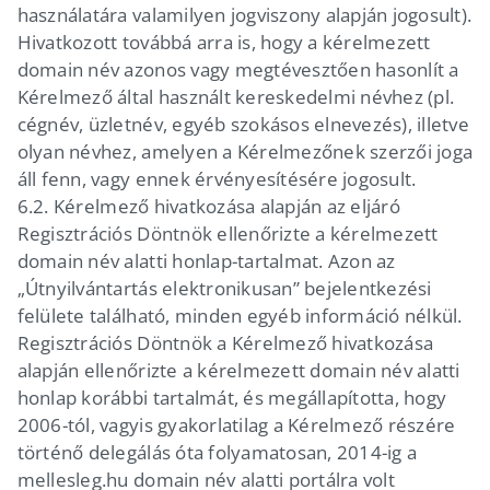
használatára valamilyen jogviszony alapján jogosult).
Hivatkozott továbbá arra is, hogy a kérelmezett
domain név azonos vagy megtévesztően hasonlít a
Kérelmező által használt kereskedelmi névhez (pl.
cégnév, üzletnév, egyéb szokásos elnevezés), illetve
olyan névhez, amelyen a Kérelmezőnek szerzői joga
áll fenn, vagy ennek érvényesítésére jogosult.
6.2.
Kérelmező hivatkozása alapján az eljáró
Regisztrációs Döntnök ellenőrizte a kérelmezett
domain név alatti honlap-tartalmat. Azon az
„Útnyilvántartás elektronikusan” bejelentkezési
felülete található, minden egyéb információ nélkül.
Regisztrációs Döntnök a Kérelmező hivatkozása
alapján ellenőrizte a kérelmezett domain név alatti
honlap korábbi tartalmát, és megállapította, hogy
2006-tól, vagyis gyakorlatilag a Kérelmező részére
történő delegálás óta folyamatosan, 2014-ig a
mellesleg.hu domain név alatti portálra volt