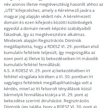
név azonos illetve megtévesztésig hasonlít ahhoz az
„UTE” kifejezéshez, amely a Kérelmező javára a
magyar jog alapján védett név. A kérelmezett
domain és ezen kifejezés közötti különbségek
egyedül a domain nevek képzési szabályaiból
fakadnak, így az megtévesztésre alkalmas.
Mindezek alapján Regisztrációs Döntnök
megállapította, hogy a RDESZ VI. 29. pontban első
kumulatív feltétele teljesült, így megvizsgálta az
ezen pont a) illetve b) bekezdéseiben írt második
kumulatív feltétel fennállását.
6.5.
A RDESZ VI. 29. pont a) bekezdésében írt
feltétel vizsgálata körében a VI. 30. pontban írt
vagylagos feltételek megállapíthatósága volt a
kérdés, mivel az itt felsorolt tényállások közül
bármelyik fennállása kizárja a VI. 29. pont a)
bekezdése szerinti átruházást. Regisztrációs
Döntnök úgy találta, hogy a RDESZ VI. 30. pont a)