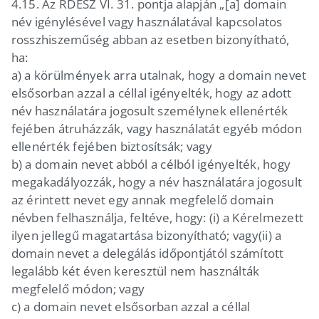
4.15.
Az RDESZ VI. 31. pontja alapján „[a] domain
név igénylésével vagy használatával kapcsolatos
rosszhiszeműség abban az esetben bizonyítható,
ha:
a)
a körülmények arra utalnak, hogy a domain nevet
elsősorban azzal a céllal igényelték, hogy az adott
név használatára jogosult személynek ellenérték
fejében átruházzák, vagy használatát egyéb módon
ellenérték fejében biztosítsák; vagy
b)
a domain nevet abból a célból igényelték, hogy
megakadályozzák, hogy a név használatára jogosult
az érintett nevet egy annak megfelelő domain
névben felhasználja, feltéve, hogy: (i)
a Kérelmezett
ilyen jellegű magatartása bizonyítható; vagy(ii)
a
domain nevet a delegálás időpontjától számított
legalább két éven keresztül nem használták
megfelelő módon; vagy
c)
a domain nevet elsősorban azzal a céllal