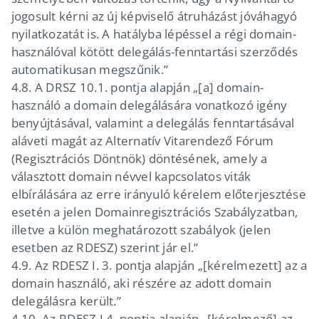
jogosult kérni az új képviselő átruházást jóváhagyó
nyilatkozatát is. A hatályba lépéssel a régi domain-
használóval kötött delegálás-fenntartási szerződés
automatikusan megszűnik.”
4.8.
A DRSZ 10.1. pontja alapján „[a] domain-
használó a domain delegálására vonatkozó igény
benyújtásával, valamint a delegálás fenntartásával
aláveti magát az Alternatív Vitarendező Fórum
(Regisztrációs Döntnök) döntésének, amely a
választott domain névvel kapcsolatos viták
elbírálására az erre irányuló kérelem előterjesztése
esetén a jelen Domainregisztrációs Szabályzatban,
illetve a külön meghatározott szabályok (jelen
esetben az RDESZ) szerint jár el.”
4.9.
Az RDESZ I. 3. pontja alapján „[kérelmezett] az a
domain használó, aki részére az adott domain
delegálásra került.”
4.10.
Az RDESZ I.4. pontja alapján „[kérelmező] az,