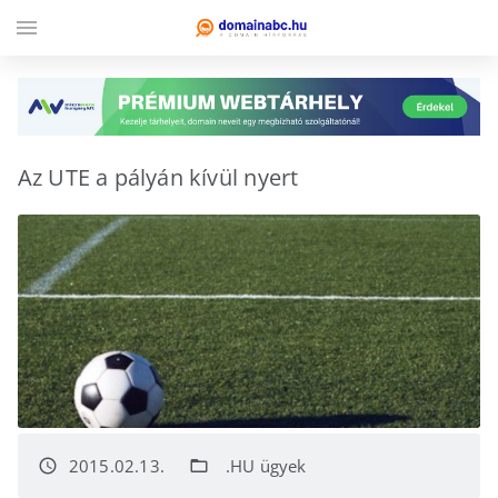
menu
Az UTE a pályán kívül nyert
2015.02.13.
.HU ügyek
access_time
folder_open