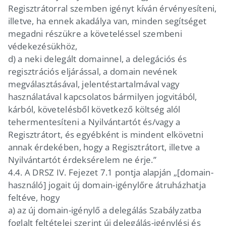
Regisztrátorral szemben igényt kíván érvényesíteni,
illetve, ha ennek akadálya van, minden segítséget
megadni részükre a követeléssel szembeni
védekezésükhöz,
d) a neki delegált domainnel, a delegációs és
regisztrációs eljárással, a domain nevének
megválasztásával, jelentéstartalmával vagy
használatával kapcsolatos bármilyen jogvitából,
kárból, követelésből következő költség alól
tehermentesíteni a Nyilvántartót és/vagy a
Regisztrátort, és egyébként is mindent elkövetni
annak érdekében, hogy a Regisztrátort, illetve a
Nyilvántartót érdeksérelem ne érje.”
4.4.
A DRSZ IV. Fejezet 7.1 pontja alapján „[domain-
használó] jogait új domain-igénylőre átruházhatja
feltéve, hogy
a) az új domain-igénylő a delegálás Szabályzatba
foglalt feltételei szerint új delegálás-igénylési és