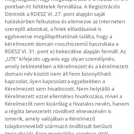
pontban írt feltételek fennállása. A Regisztrációs
Döntnök a RDESZ VI. 27. pont alapján saját
hatáskörben felkutatva és elemezve az Interneten
szereplő adatokat, a felek előadásaival is
egybevetve megállapíthatónak találta, hogy a
kérelmezett domain rosszhiszemű használata a
RDESZ VI. 31. pont e) bekezdése alapján fennáll. Az
„UTE” kifejezés ugyanis egy olyan személynév,
amely tekintetében a Kérelmezett és a kérelmezett
domain név között nem áll fenn bizonyítható
kapcsolat, ilyen kapcsolatra egyebekben a
Kérelmezett sem hivatkozott. Nem helytálló a
Kérelmezett ezzel ellentétes hivatkozása, mivel a
Kérelmezőt nem kizárólag a hivatalos nevén, hanem
a régóta bevezetett rövidített elnevezésén is
ismerik, amely valójában a Kérelmező
tulajdonnevéből származó önállósult betűszó
(mozaikszó). Ezen megjelölés azonban attól