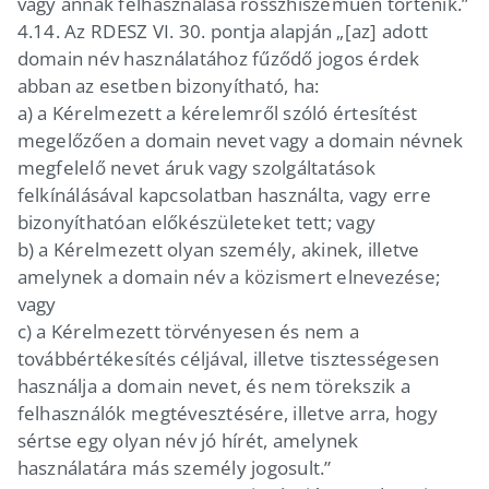
vagy annak felhasználása rosszhiszeműen történik.”
4.14.
Az RDESZ VI. 30. pontja alapján „[az] adott
domain név használatához fűződő jogos érdek
abban az esetben bizonyítható, ha:
a)
a Kérelmezett a kérelemről szóló értesítést
megelőzően a domain nevet vagy a domain névnek
megfelelő nevet áruk vagy szolgáltatások
felkínálásával kapcsolatban használta, vagy erre
bizonyíthatóan előkészületeket tett; vagy
b)
a Kérelmezett olyan személy, akinek, illetve
amelynek a domain név a közismert elnevezése;
vagy
c)
a Kérelmezett törvényesen és nem a
továbbértékesítés céljával, illetve tisztességesen
használja a domain nevet, és nem törekszik a
felhasználók megtévesztésére, illetve arra, hogy
sértse egy olyan név jó hírét, amelynek
használatára más személy jogosult.”