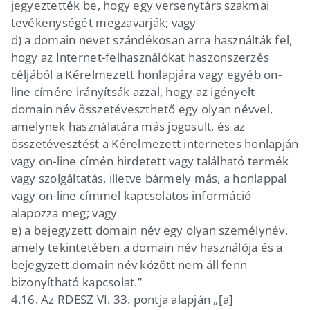
jegyeztették be, hogy egy versenytárs szakmai
tevékenységét megzavarják; vagy
d)
a domain nevet szándékosan arra használták fel,
hogy az Internet-felhasználókat haszonszerzés
céljából a Kérelmezett honlapjára vagy egyéb on-
line címére irányítsák azzal, hogy az igényelt
domain név összetéveszthető egy olyan névvel,
amelynek használatára más jogosult, és az
összetévesztést a Kérelmezett internetes honlapján
vagy on-line címén hirdetett vagy található termék
vagy szolgáltatás, illetve bármely más, a honlappal
vagy on-line címmel kapcsolatos információ
alapozza meg; vagy
e)
a bejegyzett domain név egy olyan személynév,
amely tekintetében a domain név használója és a
bejegyzett domain név között nem áll fenn
bizonyítható kapcsolat.”
4.16.
Az RDESZ VI. 33. pontja alapján „[a]