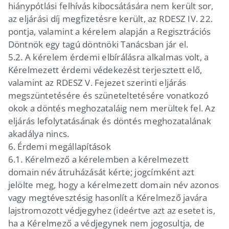
hiánypótlási felhívás kibocsátására nem került sor,
az eljárási díj megfizetésre került, az RDESZ IV. 22.
pontja, valamint a kérelem alapján a Regisztrációs
Döntnök egy tagú döntnöki Tanácsban jár el.
5.2.
A kérelem érdemi elbírálásra alkalmas volt, a
Kérelmezett érdemi védekezést terjesztett elő,
valamint az RDESZ V. Fejezet szerinti eljárás
megszüntetésére és szüneteltetésére vonatkozó
okok a döntés meghozataláig nem merültek fel. Az
eljárás lefolytatásának és döntés meghozatalának
akadálya nincs.
6.
Érdemi megállapítások
6.1.
Kérelmező a kérelemben a kérelmezett
domain név átruházását kérte; jogcímként azt
jelölte meg, hogy a kérelmezett domain név azonos
vagy megtévesztésig hasonlít a Kérelmező javára
lajstromozott védjegyhez (ideértve azt az esetet is,
ha a Kérelmező a védjegynek nem jogosultja, de