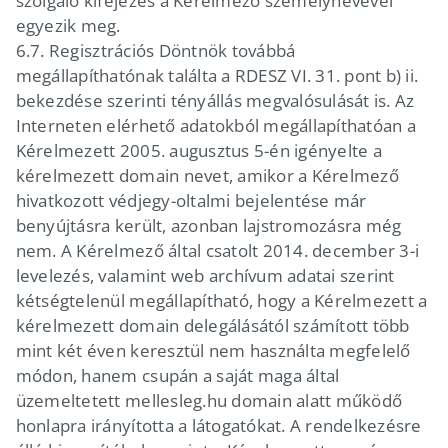
szolgáló kifejezés a Kérelmező személynevével
egyezik meg.
6.7.
Regisztrációs Döntnök továbbá
megállapíthatónak találta a RDESZ VI. 31. pont b) ii.
bekezdése szerinti tényállás megvalósulását is. Az
Interneten elérhető adatokból megállapíthatóan a
Kérelmezett 2005. augusztus 5-én igényelte a
kérelmezett domain nevet, amikor a Kérelmező
hivatkozott védjegy-oltalmi bejelentése már
benyújtásra került, azonban lajstromozásra még
nem. A Kérelmező által csatolt 2014. december 3-i
levelezés, valamint web archívum adatai szerint
kétségtelenül megállapítható, hogy a Kérelmezett a
kérelmezett domain delegálásától számított több
mint két éven keresztül nem használta megfelelő
módon, hanem csupán a saját maga által
üzemeltetett mellesleg.hu domain alatt működő
honlapra irányította a látogatókat. A rendelkezésre