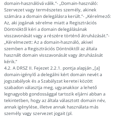
domain-használóvá válik.”-
„Domain-használó:
Szervezet vagy természetes személy, akinek
számára a domain delegálásra került.”-
„Kérelmező:
Az, aki jogának sérelme miatt a Regisztrációs
Döntnöktől kéri a domain delegálásának
visszavonását vagy a részére történő átruházását.”-
„Kérelmezett: Az a domain-használó, akivel
szemben a Regisztrációs Döntnöktől az általa
használt domain visszavonását vagy átruházását
kérik.”
4.2.
A DRSZ II. Fejezet 2.2.1. pontja alapján „[a]
domain-igénylő a delegálni kért domain nevét a
jogszabályok és a Szabályzat keretei között
szabadon választja meg, ugyanakkor a lehető
legnagyobb gondossággal tartozik eljárni abban a
tekintetben, hogy az általa választott domain név,
annak igénylése, illetve annak használata más
személy vagy szervezet jogait (pl.