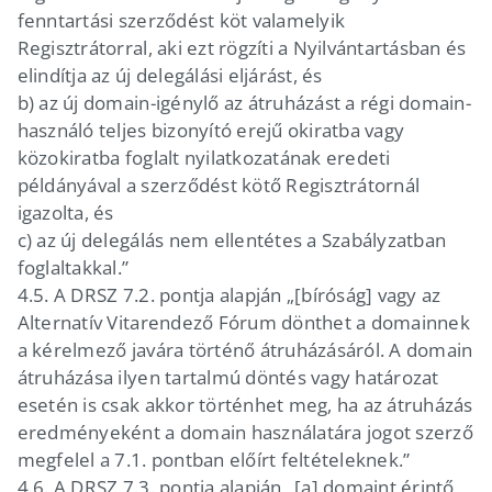
fenntartási szerződést köt valamelyik
Regisztrátorral, aki ezt rögzíti a Nyilvántartásban és
elindítja az új delegálási eljárást, és
b) az új domain-igénylő az átruházást a régi domain-
használó teljes bizonyító erejű okiratba vagy
közokiratba foglalt nyilatkozatának eredeti
példányával a szerződést kötő Regisztrátornál
igazolta, és
c) az új delegálás nem ellentétes a Szabályzatban
foglaltakkal.”
4.5.
A DRSZ 7.2. pontja alapján „[bíróság] vagy az
Alternatív Vitarendező Fórum dönthet a domainnek
a kérelmező javára történő átruházásáról. A domain
átruházása ilyen tartalmú döntés vagy határozat
esetén is csak akkor történhet meg, ha az átruházás
eredményeként a domain használatára jogot szerző
megfelel a 7.1. pontban előírt feltételeknek.”
4.6.
A DRSZ 7.3. pontja alapján „[a] domaint érintő