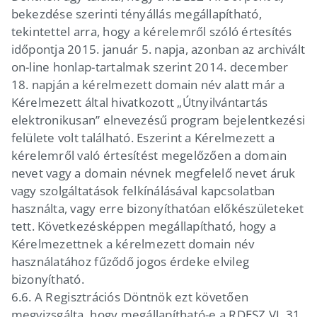
bekezdése szerinti tényállás megállapítható,
tekintettel arra, hogy a kérelemről szóló értesítés
időpontja 2015. január 5. napja, azonban az archivált
on-line honlap-tartalmak szerint 2014. december
18. napján a kérelmezett domain név alatt már a
Kérelmezett által hivatkozott „Útnyilvántartás
elektronikusan” elnevezésű program bejelentkezési
felülete volt található. Eszerint a Kérelmezett a
kérelemről való értesítést megelőzően a domain
nevet vagy a domain névnek megfelelő nevet áruk
vagy szolgáltatások felkínálásával kapcsolatban
használta, vagy erre bizonyíthatóan előkészületeket
tett. Következésképpen megállapítható, hogy a
Kérelmezettnek a kérelmezett domain név
használatához fűződő jogos érdeke elvileg
bizonyítható.
6.6.
A Regisztrációs Döntnök ezt követően
megvizsgálta, hogy megállapítható-e a RDESZ VI. 31.