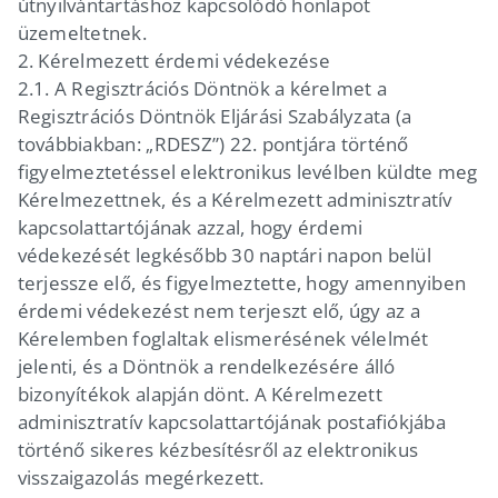
útnyilvántartáshoz kapcsolódó honlapot
üzemeltetnek.
2.
Kérelmezett érdemi védekezése
2.1.
A Regisztrációs Döntnök a kérelmet a
Regisztrációs Döntnök Eljárási Szabályzata (a
továbbiakban: „RDESZ”) 22. pontjára történő
figyelmeztetéssel elektronikus levélben küldte meg
Kérelmezettnek, és a Kérelmezett adminisztratív
kapcsolattartójának azzal, hogy érdemi
védekezését legkésőbb 30 naptári napon belül
terjessze elő, és figyelmeztette, hogy amennyiben
érdemi védekezést nem terjeszt elő, úgy az a
Kérelemben foglaltak elismerésének vélelmét
jelenti, és a Döntnök a rendelkezésére álló
bizonyítékok alapján dönt. A Kérelmezett
adminisztratív kapcsolattartójának postafiókjába
történő sikeres kézbesítésről az elektronikus
visszaigazolás megérkezett.