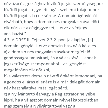
névkizárólagossághoz fűződő jogát, személyiséghez
fűződő jogát, kegyeleti jogát, szellemi tulajdonhoz
fűződő jogát stb.) ne sértse. A domain-igénylőtől
elvárható, hogy a domain név megválasztása előtt
ellenőrizze a cégjegyzéket, illetve a védjegy
adatbázist.”
4.3.
A DRSZ II. Fejezet 2.3.2. pontja alapján „[a]
domain-igénylő, illetve domain-használó köteles
a) a domain név megválasztásakor megfelelő
gondosságot tanúsítani, és a választását – annak
jogszerűsége szempontjából – az igénylést
megelőzően ellenőrizni,
b) a választott domain névről önként lemondani, ha
a gondos eljárás ellenére is a már delegált domain
név használatával más jogát sérti,
c) a Nyilvántartó és/vagy a Regisztrátor helyébe
lépni, ha a választott domain névvel kapcsolatban
más személy a Nyilvántartóval vagy a