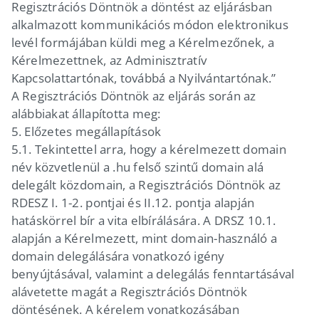
Regisztrációs Döntnök a döntést az eljárásban
alkalmazott kommunikációs módon elektronikus
levél formájában küldi meg a Kérelmezőnek, a
Kérelmezettnek, az Adminisztratív
Kapcsolattartónak, továbbá a Nyilvántartónak.”
A Regisztrációs Döntnök az eljárás során az
alábbiakat állapította meg:
5.
Előzetes megállapítások
5.1.
Tekintettel arra, hogy a kérelmezett domain
név közvetlenül a .hu felső szintű domain alá
delegált közdomain, a Regisztrációs Döntnök az
RDESZ I. 1-2. pontjai és II.12. pontja alapján
hatáskörrel bír a vita elbírálására. A DRSZ 10.1.
alapján a Kérelmezett, mint domain-használó a
domain delegálására vonatkozó igény
benyújtásával, valamint a delegálás fenntartásával
alávetette magát a Regisztrációs Döntnök
döntésének. A kérelem vonatkozásában