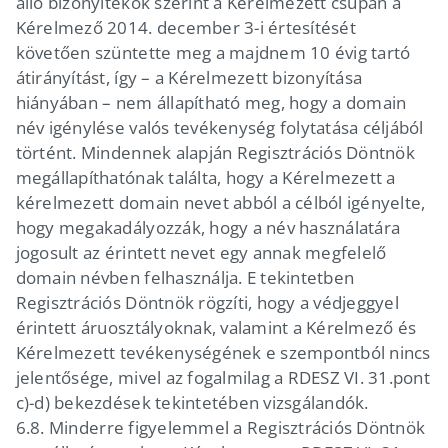
álló bizonyítékok szerint a Kérelmezett csupán a
Kérelmező 2014. december 3-i értesítését
követően szüntette meg a majdnem 10 évig tartó
átirányítást, így – a Kérelmezett bizonyítása
hiányában – nem állapítható meg, hogy a domain
név igénylése valós tevékenység folytatása céljából
történt. Mindennek alapján Regisztrációs Döntnök
megállapíthatónak találta, hogy a Kérelmezett a
kérelmezett domain nevet abból a célból igényelte,
hogy megakadályozzák, hogy a név használatára
jogosult az érintett nevet egy annak megfelelő
domain névben felhasználja. E tekintetben
Regisztrációs Döntnök rögzíti, hogy a védjeggyel
érintett áruosztályoknak, valamint a Kérelmező és
Kérelmezett tevékenységének e szempontból nincs
jelentősége, mivel az fogalmilag a RDESZ VI. 31.pont
c)-d) bekezdések tekintetében vizsgálandók.
6.8.
Minderre figyelemmel a Regisztrációs Döntnök