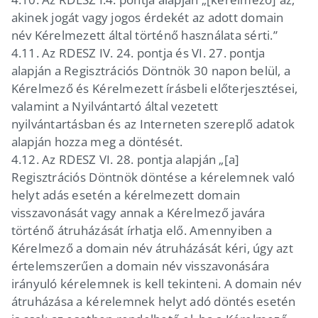
akinek jogát vagy jogos érdekét az adott domain
név Kérelmezett által történő használata sérti.”
4.11.
Az RDESZ IV. 24. pontja és VI. 27. pontja
alapján a Regisztrációs Döntnök 30 napon belül, a
Kérelmező és Kérelmezett írásbeli előterjesztései,
valamint a Nyilvántartó által vezetett
nyilvántartásban és az Interneten szereplő adatok
alapján hozza meg a döntését.
4.12.
Az RDESZ VI. 28. pontja alapján „[a]
Regisztrációs Döntnök döntése a kérelemnek való
helyt adás esetén a kérelmezett domain
visszavonását vagy annak a Kérelmező javára
történő átruházását írhatja elő. Amennyiben a
Kérelmező a domain név átruházását kéri, úgy azt
értelemszerűen a domain név visszavonására
irányuló kérelemnek is kell tekinteni. A domain név
átruházása a kérelemnek helyt adó döntés esetén