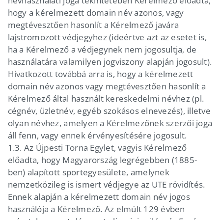
névhasználati joga tekintetében Kérelmező előadta,
hogy a kérelmezett domain név azonos, vagy
megtévesztően hasonlít a Kérelmező javára
lajstromozott védjegyhez (ideértve azt az esetet is,
ha a Kérelmező a védjegynek nem jogosultja, de
használatára valamilyen jogviszony alapján jogosult).
Hivatkozott továbbá arra is, hogy a kérelmezett
domain név azonos vagy megtévesztően hasonlít a
Kérelmező által használt kereskedelmi névhez (pl.
cégnév, üzletnév, egyéb szokásos elnevezés), illetve
olyan névhez, amelyen a Kérelmezőnek szerzői joga
áll fenn, vagy ennek érvényesítésére jogosult.
1.3.
Az Újpesti Torna Egylet, vagyis Kérelmező
előadta, hogy Magyarország legrégebben (1885-
ben) alapított sportegyesülete, amelynek
nemzetközileg is ismert védjegye az UTE rövidítés.
Ennek alapján a kérelmezett domain név jogos
használója a Kérelmező. Az elmúlt 129 évben