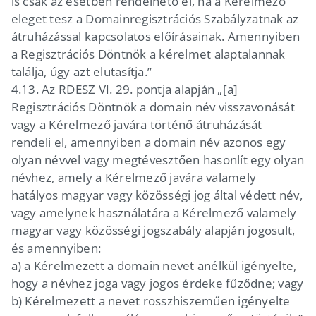
is csak az esetben rendelhető el, ha a Kérelmező
eleget tesz a Domainregisztrációs Szabályzatnak az
átruházással kapcsolatos előírásainak. Amennyiben
a Regisztrációs Döntnök a kérelmet alaptalannak
találja, úgy azt elutasítja.”
4.13.
Az RDESZ VI. 29. pontja alapján „[a]
Regisztrációs Döntnök a domain név visszavonását
vagy a Kérelmező javára történő átruházását
rendeli el, amennyiben a domain név azonos egy
olyan névvel vagy megtévesztően hasonlít egy olyan
névhez, amely a Kérelmező javára valamely
hatályos magyar vagy közösségi jog által védett név,
vagy amelynek használatára a Kérelmező valamely
magyar vagy közösségi jogszabály alapján jogosult,
és amennyiben:
a)
a Kérelmezett a domain nevet anélkül igényelte,
hogy a névhez joga vagy jogos érdeke fűződne; vagy
b)
Kérelmezett a nevet rosszhiszeműen igényelte