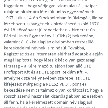
függetlenül, hogy védjegyoltalom alatt áll, az ipari
tulajdon oltalmára létesült uniós egyezmények
1967. július 14-én Stockholmban felülvizsgált, illetve
létrehozott szövegének kihirdetéséről szóló 1970.
évi 18. törvényerejű rendeletben kihirdetett ún.
Párizsi Uniós Egyezmény 1. Cikk (2) bekezdése,
valamint 8. Cikke alapján oltalomban részesülő
kereskedelmi névnek is minősül. Továbbá,
Regisztrációs az Interneten elérhető adatok alapján
megállapította, hogy létezik két olyan gazdasági
társaság – a Kérelmező tulajdonában álló UTE
Profisport Kft és az UTE Sport Reklám Kft. –,
amelynek személynevében szerepel az „UTE”
kifejezés; márpedig a RDESZ VI. 31. pont e)
bekezdése nem tartalmaz olyan korlátozást, hogy a
rosszhiszemű használat kizárólag abban az esetben
áll fenn, ha a kérelmezett domain név alapjául