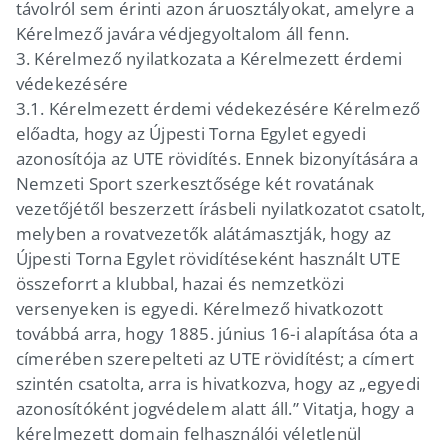
távolról sem érinti azon áruosztályokat, amelyre a
Kérelmező javára védjegyoltalom áll fenn.
3.
Kérelmező nyilatkozata a Kérelmezett érdemi
védekezésére
3.1.
Kérelmezett érdemi védekezésére Kérelmező
előadta, hogy az Újpesti Torna Egylet egyedi
azonosítója az UTE rövidítés. Ennek bizonyítására a
Nemzeti Sport szerkesztősége két rovatának
vezetőjétől beszerzett írásbeli nyilatkozatot csatolt,
melyben a rovatvezetők alátámasztják, hogy az
Újpesti Torna Egylet rövidítéseként használt UTE
összeforrt a klubbal, hazai és nemzetközi
versenyeken is egyedi. Kérelmező hivatkozott
továbbá arra, hogy 1885. június 16-i alapítása óta a
címerében szerepelteti az UTE rövidítést; a címert
szintén csatolta, arra is hivatkozva, hogy az „egyedi
azonosítóként jogvédelem alatt áll.” Vitatja, hogy a
kérelmezett domain felhasználói véletlenül