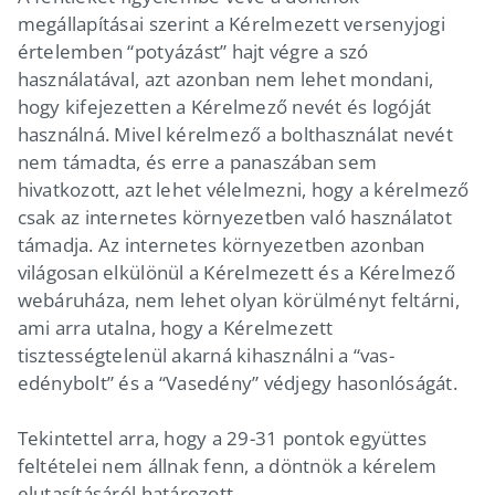
megállapításai szerint a Kérelmezett versenyjogi
értelemben “potyázást” hajt végre a szó
használatával, azt azonban nem lehet mondani,
hogy kifejezetten a Kérelmező nevét és logóját
használná. Mivel kérelmező a bolthasználat nevét
nem támadta, és erre a panaszában sem
hivatkozott, azt lehet vélelmezni, hogy a kérelmező
csak az internetes környezetben való használatot
támadja. Az internetes környezetben azonban
világosan elkülönül a Kérelmezett és a Kérelmező
webáruháza, nem lehet olyan körülményt feltárni,
ami arra utalna, hogy a Kérelmezett
tisztességtelenül akarná kihasználni a “vas-
edénybolt” és a “Vasedény” védjegy hasonlóságát.
Tekintettel arra, hogy a 29-31 pontok együttes
feltételei nem állnak fenn, a döntnök a kérelem
elutasításáról határozott.