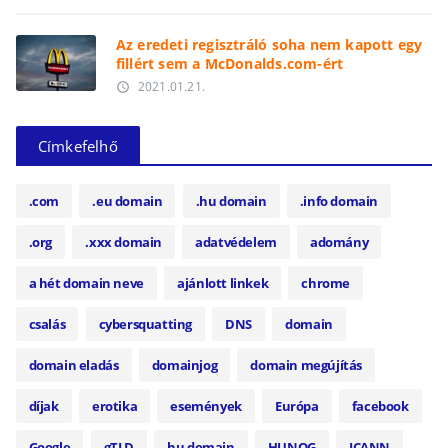
Az eredeti regisztráló soha nem kapott egy
fillért sem a McDonalds.com-ért
2021.01.21.
access_time
Címkefelhő
.com
.eu domain
.hu domain
.info domain
.org
.xxx domain
adatvédelem
adomány
a hét domain neve
ajánlott linkek
chrome
csalás
cybersquatting
DNS
domain
domain eladás
domainjog
domain megújítás
díjak
erotika
események
Európa
facebook
Google
gTLD
hu domain
HUNOG
ICANN