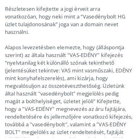
Részletesen kifejtette a jogi érveit arra
vonatkozóan, hogy neki mint a “Vasedénybolt HG
üzlet tulajdonosának” joga van a domain nevet
használni.
Alapos levezetésben elemezte, hogy (álláspontja
szerint) az általa használt "VAS-EDÉNY" kifejezés
“nyelvtanilag két különálló szónak tekinthető
(jelentésüket tekintve: VAS mint vasműszaki, EDÉNY
mint konyhafelszerelés), ami kizárja, hogy
megvalósuljon az összetéveszthetőség. Üzletünk
által használt "vasedénybolt" megjelölés pedig
magát a bolthelyiséget, üzletet jelöli” Kifejtette,
hogy a "VAS-EDÉNY" megnevezés az áru fajtájára,
rendeltetésére és jellemzőjére vonatkozó kifejezés,
továbbá a "vasedénybolt", valamint a "VAS-EDÉNY
BOLT" megjelölés az üzlet rendeltetését, fajtáját