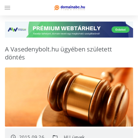
menu
A Vasedenybolt.hu ügyében született
döntés
2015.09.26.
.HU ügyek
access_time
folder_open