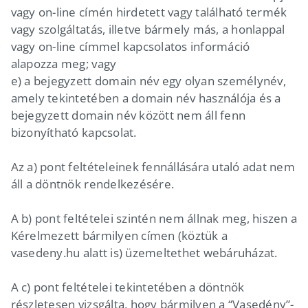
vagy on-line címén hirdetett vagy található termék
vagy szolgáltatás, illetve bármely más, a honlappal
vagy on-line címmel kapcsolatos információ
alapozza meg; vagy
e) a bejegyzett domain név egy olyan személynév,
amely tekintetében a domain név használója és a
bejegyzett domain név között nem áll fenn
bizonyítható kapcsolat.
Az a) pont feltételeinek fennállására utaló adat nem
áll a döntnök rendelkezésére.
A b) pont feltételei szintén nem állnak meg, hiszen a
Kérelmezett bármilyen címen (köztük a
vasedeny.hu alatt is) üzemeltethet webáruházat.
A c) pont feltételei tekintetében a döntnök
részletesen vizsgálta, hogy bármilyen a “Vasedény”-