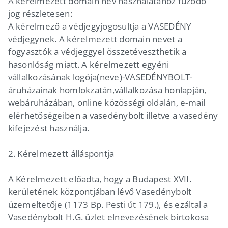
A kérelmezett domain név használatához fűződő
jog részletesen:
A kérelmező a védjegyjogosultja a VASEDÉNY
védjegynek. A kérelmezett domain nevet a
fogyasztók a védjeggyel összetéveszthetik a
hasonlóság miatt. A kérelmezett egyéni
vállalkozásának logója(neve)-VASEDÉNYBOLT-
áruházainak homlokzatán,vállalkozása honlapján,
webáruházában, online közösségi oldalán, e-mail
elérhetőségeiben a vasedénybolt illetve a vasedény
kifejezést használja.
2. Kérelmezett álláspontja
A Kérelmezett előadta, hogy a Budapest XVII.
kerületének központjában lévő Vasedénybolt
üzemeltetője (1173 Bp. Pesti út 179.), és ezáltal a
Vasedénybolt H.G. üzlet elnevezésének birtokosa