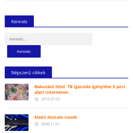
Keresés
Keresés:
Népszerű cikkek
Babaváró hitel, TB igazolás igénylése 5 perc
alatt Interneten.
2019.07.02.
access_time
Eladó domain nevek
2008.11.01.
access_time