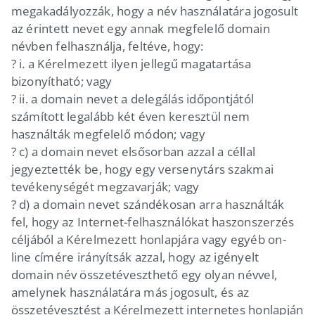
megakadályozzák, hogy a név használatára jogosult
az érintett nevet egy annak megfelelő domain
névben felhasználja, feltéve, hogy:
? i. a Kérelmezett ilyen jellegű magatartása
bizonyítható; vagy
? ii. a domain nevet a delegálás időpontjától
számított legalább két éven keresztül nem
használták megfelelő módon; vagy
? c) a domain nevet elsősorban azzal a céllal
jegyeztették be, hogy egy versenytárs szakmai
tevékenységét megzavarják; vagy
? d) a domain nevet szándékosan arra használták
fel, hogy az Internet-felhasználókat haszonszerzés
céljából a Kérelmezett honlapjára vagy egyéb on-
line címére irányítsák azzal, hogy az igényelt
domain név összetéveszthető egy olyan névvel,
amelynek használatára más jogosult, és az
összetévesztést a Kérelmezett internetes honlapján