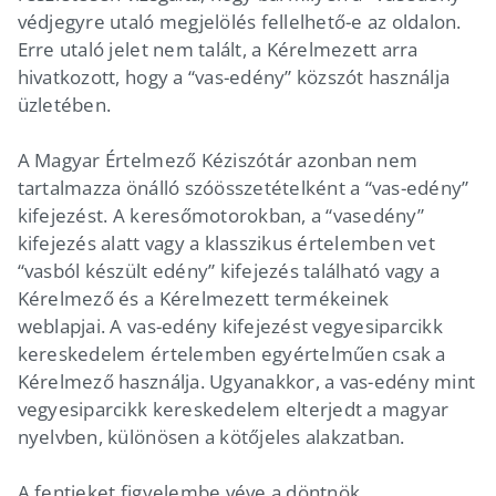
védjegyre utaló megjelölés fellelhető-e az oldalon.
Erre utaló jelet nem talált, a Kérelmezett arra
hivatkozott, hogy a “vas-edény” közszót használja
üzletében.
A Magyar Értelmező Kéziszótár azonban nem
tartalmazza önálló szóösszetételként a “vas-edény”
kifejezést. A keresőmotorokban, a “vasedény”
kifejezés alatt vagy a klasszikus értelemben vet
“vasból készült edény” kifejezés található vagy a
Kérelmező és a Kérelmezett termékeinek
weblapjai. A vas-edény kifejezést vegyesiparcikk
kereskedelem értelemben egyértelműen csak a
Kérelmező használja. Ugyanakkor, a vas-edény mint
vegyesiparcikk kereskedelem elterjedt a magyar
nyelvben, különösen a kötőjeles alakzatban.
A fentieket figyelembe véve a döntnök