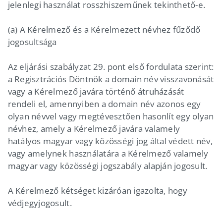
jelenlegi használat rosszhiszeműnek tekinthető-e.
(a) A Kérelmező és a Kérelmezett névhez fűződő
jogosultsága
Az eljárási szabályzat 29. pont első fordulata szerint:
a Regisztrációs Döntnök a domain név visszavonását
vagy a Kérelmező javára történő átruházását
rendeli el, amennyiben a domain név azonos egy
olyan névvel vagy megtévesztően hasonlít egy olyan
névhez, amely a Kérelmező javára valamely
hatályos magyar vagy közösségi jog által védett név,
vagy amelynek használatára a Kérelmező valamely
magyar vagy közösségi jogszabály alapján jogosult.
A Kérelmező kétséget kizáróan igazolta, hogy
védjegyjogosult.