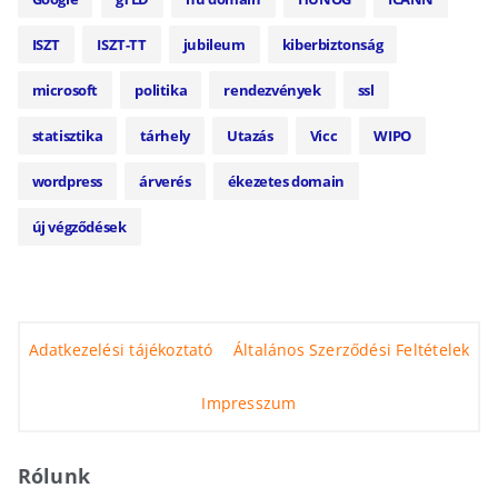
ISZT
ISZT-TT
jubileum
kiberbiztonság
microsoft
politika
rendezvények
ssl
statisztika
tárhely
Utazás
Vicc
WIPO
wordpress
árverés
ékezetes domain
új végződések
Adatkezelési tájékoztató
Általános Szerződési Feltételek
Impresszum
Rólunk