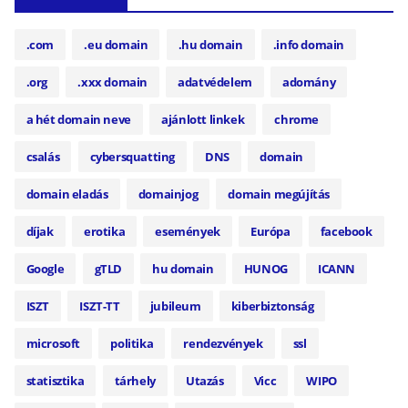
.com
.eu domain
.hu domain
.info domain
.org
.xxx domain
adatvédelem
adomány
a hét domain neve
ajánlott linkek
chrome
csalás
cybersquatting
DNS
domain
domain eladás
domainjog
domain megújítás
díjak
erotika
események
Európa
facebook
Google
gTLD
hu domain
HUNOG
ICANN
ISZT
ISZT-TT
jubileum
kiberbiztonság
microsoft
politika
rendezvények
ssl
statisztika
tárhely
Utazás
Vicc
WIPO