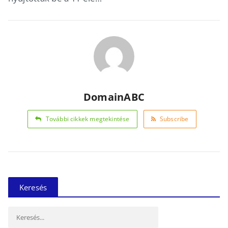
DomainABC
További cikkek megtekintése
Subscribe
Keresés
Keresés: