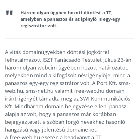
Három olyan ügyben hozott döntést a TT,
amelyben a panaszos és az igénylõ is egy-egy
regisztrátor volt.
A vitás domainügyekben döntési jogkörrel
felhatalmazott ISZT Tanácsadó Testület július 23-án
három olyan webcím ügyében hozott határozatot,
melyekben mind a kifogásolt név igénylõje, mind a
panaszos egy-egy regisztrátor volt. A Port Kft. sms-
web.hu, sms-net.hu valamit free-web.hu domain
iránti igényét támadta meg az SWI Kommunikációs
Kft. Mindhárom domain bejegyzése elleni panasz
alapja az volt, hogy a panaszos már korábban
bejegyeztetett a szóban forgó nevekhez hasonló
hangzású vagy jelentésû domaineket.
A free-web.hu esetén a beadványt a TT