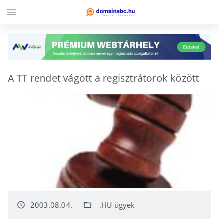
menu
A TT rendet vágott a regisztrátorok között
2003.08.04.
.HU ügyek
access_time
folder_open