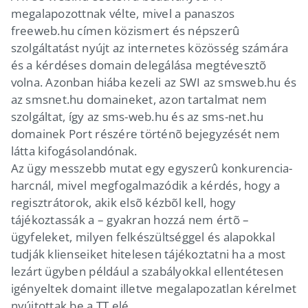
megalapozottnak vélte, mivel a panaszos
freeweb.hu címen közismert és népszerû
szolgáltatást nyújt az internetes közösség számára
és a kérdéses domain delegálása megtévesztõ
volna. Azonban hiába kezeli az SWI az smsweb.hu és
az smsnet.hu domaineket, azon tartalmat nem
szolgáltat, így az sms-web.hu és az sms-net.hu
domainek Port részére történõ bejegyzését nem
látta kifogásolandónak.
Az ügy messzebb mutat egy egyszerû konkurencia-
harcnál, mivel megfogalmazódik a kérdés, hogy a
regisztrátorok, akik elsõ kézbõl kell, hogy
tájékoztassák a – gyakran hozzá nem értõ –
ügyfeleket, milyen felkészültséggel és alapokkal
tudják klienseiket hitelesen tájékoztatni ha a most
lezárt ügyben például a szabályokkal ellentétesen
igényeltek domaint illetve megalapozatlan kérelmet
nyújtottak be a TT elé…