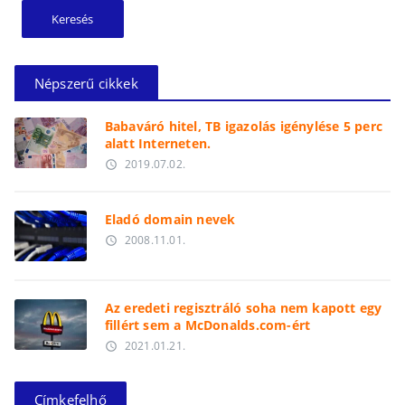
Népszerű cikkek
Babaváró hitel, TB igazolás igénylése 5 perc
alatt Interneten.
2019.07.02.
access_time
Eladó domain nevek
2008.11.01.
access_time
Az eredeti regisztráló soha nem kapott egy
fillért sem a McDonalds.com-ért
2021.01.21.
access_time
Címkefelhő