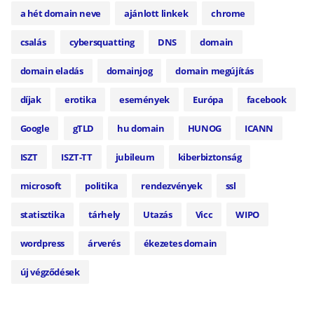
a hét domain neve
ajánlott linkek
chrome
csalás
cybersquatting
DNS
domain
domain eladás
domainjog
domain megújítás
díjak
erotika
események
Európa
facebook
Google
gTLD
hu domain
HUNOG
ICANN
ISZT
ISZT-TT
jubileum
kiberbiztonság
microsoft
politika
rendezvények
ssl
statisztika
tárhely
Utazás
Vicc
WIPO
wordpress
árverés
ékezetes domain
új végződések