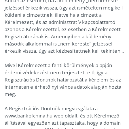
Abban az esetben, ha a küldemény „nem kereste”
jelzéssel érkezik vissza, úgy azt ismételten meg kell
küldeni a címzettnek, illetve ha a címzett a
Kérelmezett, és az adminisztratív kapcsolattartó
azonos a Kérelmezettel, ez esetben a Kérelmezett
Regisztrátorának is. Amennyiben a küldemény
második alkalommal is „nem kereste” jelzéssel
érkezik vissza, úgy azt kézbesítettnek kell tekinteni..
Mivel Kérelmezett a fenti körülmények alapján
érdemi védekezést nem terjesztett elő, így a
Regisztrációs Döntnök határozatát a kérelem és az
interneten elérhető nyilvános adatok alapján hozta
meg.
A Regisztrációs Döntnök megvizsgálata a
www.bankofchina.hu web oldalt, és ott Kérelmező
állításával egyezően azt tapasztalta, hogy a domain