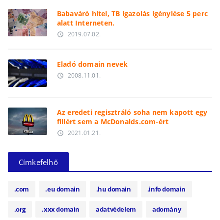
Babaváró hitel, TB igazolás igénylése 5 perc
alatt Interneten.
2019.07.02.
access_time
Eladó domain nevek
2008.11.01.
access_time
Az eredeti regisztráló soha nem kapott egy
fillért sem a McDonalds.com-ért
2021.01.21.
access_time
Címkefelhő
.com
.eu domain
.hu domain
.info domain
.org
.xxx domain
adatvédelem
adomány