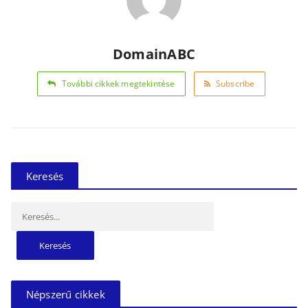
DomainABC
További cikkek megtekintése
Subscribe
Keresés
Keresés:
Népszerű cikkek