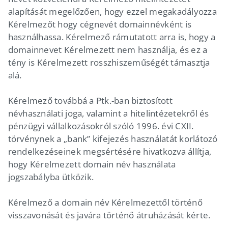
alapítását megelőzően, hogy ezzel megakadályozza
Kérelmezőt hogy cégnevét domainnévként is
használhassa. Kérelmező rámutatott arra is, hogy a
domainnevet Kérelmezett nem használja, és ez a
tény is Kérelmezett rosszhiszeműségét támasztja
alá.
Kérelmező továbbá a Ptk.-ban biztosított
névhasználati joga, valamint a hitelintézetekről és
pénzügyi vállalkozásokról szóló 1996. évi CXII.
törvénynek a „bank” kifejezés használatát korlátozó
rendelkezéseinek megsértésére hivatkozva állítja,
hogy Kérelmezett domain név használata
jogszabályba ütközik.
Kérelmező a domain név Kérelmezettől történő
visszavonását és javára történő átruházását kérte.