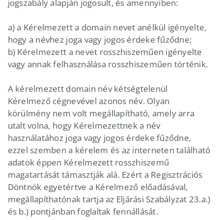
jogszabály alapján jogosult, és amennyiben:
a) a Kérelmezett a domain nevet anélkül igényelte,
hogy a névhez joga vagy jogos érdeke fűződne;
b) Kérelmezett a nevet rosszhiszeműen igényelte
vagy annak felhasználása rosszhiszeműen történik.
A kérelmezett domain név kétségtelenül
Kérelmező cégnevével azonos név. Olyan
körülmény nem volt megállapítható, amely arra
utalt volna, hogy Kérelmezettnek a név
használatához joga vagy jogos érdeke fűződne,
ezzel szemben a kérelem és az interneten található
adatok éppen Kérelmezett rosszhiszemű
magatartását támasztják alá. Ezért a Regisztrációs
Döntnök egyetértve a Kérelmező előadásával,
megállapíthatónak tartja az Eljárási Szabályzat 23.a.)
és b.) pontjánban foglaltak fennállását.