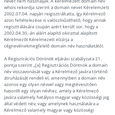
nevet nem használják. A kérelmezett domain név
whois rekordja szerint a domain nevet Kérelemzett
2002.07.04. napján reigisztráltatta, így Kérelmező
azon feltételezése is valószínűsíthető, hogy annak
regisztrálására csupán azért került sor, hogy a
2002.04.30.-án aláírt alapító okirattal alapított
Kérelmezőt Kérelmezett elzárja a
cégnevénekmegfelelő domain név használatától.
A Regisztrációs Döntnök eljárási szabályzata 21.
pontja szerint „[a] Regisztrációs Döntnök a domain
név visszavonását vagy a Kérelmező javára történő
átruházását rendeli el, amennyiben a domain név
azonos egy olyan névvel vagy megtévesztően
hasonlít egy olyan névhez, amely a Kérelmező
javára valamely hatályos magyar vagy közösségi jog
által védett név, vagy amelynek használatára a
Kérelmező valamely magyar vagy közösségi