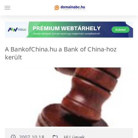
menu
A BankofChina.hu a Bank of China-hoz
került
2007.10.18.
.HU ügyek
access_time
folder_open