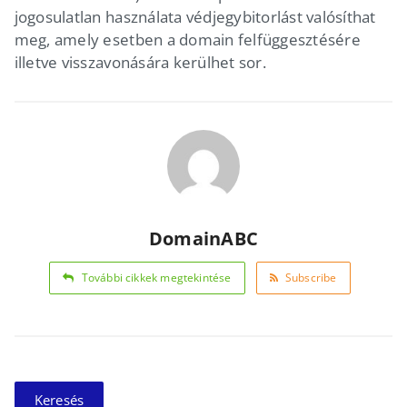
jogosulatlan használata védjegybitorlást valósíthat
meg, amely esetben a domain felfüggesztésére
illetve visszavonására kerülhet sor.
DomainABC
További cikkek megtekintése
Subscribe
Keresés