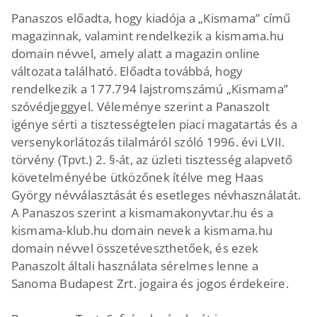
Panaszos előadta, hogy kiadója a „Kismama” című
magazinnak, valamint rendelkezik a kismama.hu
domain névvel, amely alatt a magazin online
változata található. Előadta továbbá, hogy
rendelkezik a 177.794 lajstromszámú „Kismama”
szóvédjeggyel. Véleménye szerint a Panaszolt
igénye sérti a tisztességtelen piaci magatartás és a
versenykorlátozás tilalmáról szóló 1996. évi LVII.
törvény (Tpvt.) 2. §-át, az üzleti tisztesség alapvető
követelményébe ütközőnek ítélve meg Haas
György névválasztását és esetleges névhasználatát.
A Panaszos szerint a kismamakonyvtar.hu és a
kismama-klub.hu domain nevek a kismama.hu
domain névvel összetéveszthetőek, és ezek
Panaszolt általi használata sérelmes lenne a
Sanoma Budapest Zrt. jogaira és jogos érdekeire.