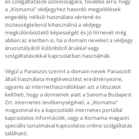
és szolgáltatások azonosságára, továbbá arra, hogy
a „Kismama” védjegyhez hasonló megjelölések
engedély nélküli használata sértené és
tisztességtelenül kihasználná a védjegy
megkülönböztető képességét és jó hírnevét még
abban az esetben is, ha a domain neveket a védjegy
áruosztályától különböző árukkal vagy
szolgáltatásokkal kapcsolatban használnák.
Végül a Panaszos szerint a domain nevek Panaszolt
általi használata megtévesztést eredményezne,
ugyanis az internethasználókban azt a látszatot
keltheti, hogy a domainek alatt a Sanoma Budapest
Zrt. internetes tevékenységével, a „Kismama”
magazinnal és a kapcsolódó internetes portállal
kapcsolatos információk, vagy a Kismama magazin
speciális tartalmával kapcsolatos online szolgáltatás
található.