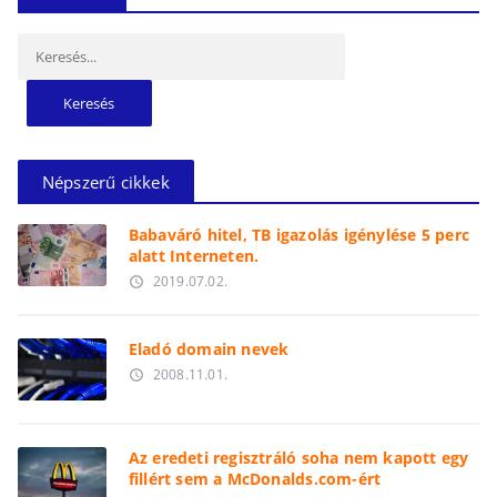
Keresés:
Népszerű cikkek
Babaváró hitel, TB igazolás igénylése 5 perc
alatt Interneten.
2019.07.02.
access_time
Eladó domain nevek
2008.11.01.
access_time
Az eredeti regisztráló soha nem kapott egy
fillért sem a McDonalds.com-ért