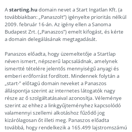
A
starting.hu
domain nevet a Start Ingatlan Kft. (a
továbbiakban: „Panaszolt”) igényelte prioritás nélkül
2009. február 16-án. Az igény ellen a Sanoma
Budapest Zrt. („Panaszos”) emelt kifogást, és kérte
a domain delegálásának megtagadását.
Panaszos előadta, hogy üzemeltetője a Startlap
néven ismert, népszerű lapcsaládnak, amelynek
ismertté tételére jelentős mennyiségű anyagi és
emberi erőforrást fordított. Mindennek folytán a
„start-” előtagú domain neveket a Panaszos
álláspontja szerint az internetes látogatók nagy
része az ő szolgáltatásaival azonosítja. Véleménye
szerint az ehhez a linkgyűjteményhez kapcsolódó
valamennyi szellemi alkotáshoz fűződő jog
kizárólagosan őt illeti meg. Panaszos előadta
továbbá, hogy rendelkezik a 165.499 lajstromszámú