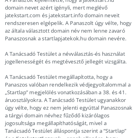
domain nevet azért igényli, mert meglévő
jatekstart.com és jatekstart.info domain neveit
rendszeresen elgépelik. A Panaszolt úgy vélte, hogy
az általa választott domain név nem lenne zavaró
Panaszosnak a startlapjatekok.hu domain nevére.
A Tanácsadó Testület a névválasztás-és használat
jogellenességét és megtévesztő jellegét vizsgálta.
A Tanácsadó Testület megállapította, hogy a
Panaszos valóban rendelkezik védjegyoltalommal a
„Startlap” megjelölés vonatkozásában a 38. és 41.
áruosztályokra. A Tanácsadó Testület ugyanakkor
úgy vélte, hogy ez nem jelenti egyúttal Panaszosnak
a tárgyi domain névhez fűződő kizárólagos
jogosultsága megállapíthatóságát, mivel a
Tanácsadó Testület álláspontja szerint a “Startlap”