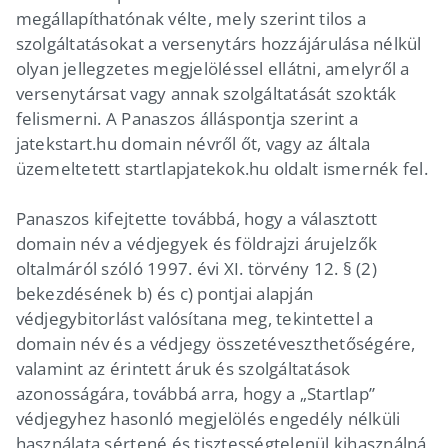
megállapíthatónak vélte, mely szerint tilos a
szolgáltatásokat a versenytárs hozzájárulása nélkül
olyan jellegzetes megjelöléssel ellátni, amelyről a
versenytársat vagy annak szolgáltatását szokták
felismerni. A Panaszos álláspontja szerint a
jatekstart.hu domain névről őt, vagy az általa
üzemeltetett startlapjatekok.hu oldalt ismernék fel.
Panaszos kifejtette továbbá, hogy a választott
domain név a védjegyek és földrajzi árujelzők
oltalmáról szóló 1997. évi XI. törvény 12. § (2)
bekezdésének b) és c) pontjai alapján
védjegybitorlást valósítana meg, tekintettel a
domain név és a védjegy összetéveszthetőségére,
valamint az érintett áruk és szolgáltatások
azonosságára, továbbá arra, hogy a „Startlap”
védjegyhez hasonló megjelölés engedély nélküli
használata sértené és tisztességtelenül kihasználná