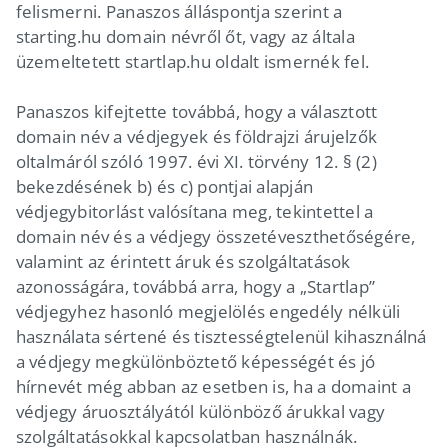
felismerni. Panaszos álláspontja szerint a
starting.hu domain névről őt, vagy az általa
üzemeltetett startlap.hu oldalt ismernék fel.
Panaszos kifejtette továbbá, hogy a választott
domain név a védjegyek és földrajzi árujelzők
oltalmáról szóló 1997. évi XI. törvény 12. § (2)
bekezdésének b) és c) pontjai alapján
védjegybitorlást valósítana meg, tekintettel a
domain név és a védjegy összetéveszthetőségére,
valamint az érintett áruk és szolgáltatások
azonosságára, továbbá arra, hogy a „Startlap”
védjegyhez hasonló megjelölés engedély nélküli
használata sértené és tisztességtelenül kihasználná
a védjegy megkülönböztető képességét és jó
hírnevét még abban az esetben is, ha a domaint a
védjegy áruosztályától különböző árukkal vagy
szolgáltatásokkal kapcsolatban használnák.