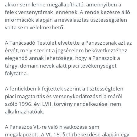
akkor sem lenne megállapítható, amennyiben a
felek versenytársak lennének. A rendelkezésre álló
információk alapján a névválasztás tisztességtelen
volta sem vélelmezhető.
A Tanácsadó Testület elvetette a Panaszosnak azt az
érvét, mely szerint a jogsérelem bekövetkeztéhez
elegendő annak lehetősége, hogy a Panaszolt a
tárgyi domain nevek alatt piaci tevékenységet
folytatna.
A fentiekben kifejtettek szerint a tisztességtelen
piaci magatartás és versenykorlátozás tilalmáról
szóló 1996. évi LVII. törvény rendelkezései nem
alkalmazhatóak.
A Panaszos Vt.-re való hivatkozása sem
megalapozott. A Vt. 15. § (1) bekezdése alapján egy