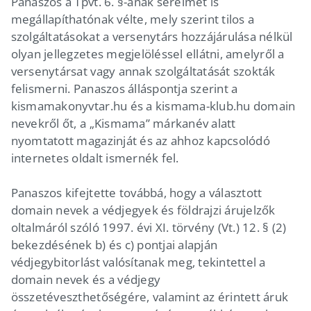
Panaszos a Tpvt. 6. §-ának sérelmét is
megállapíthatónak vélte, mely szerint tilos a
szolgáltatásokat a versenytárs hozzájárulása nélkül
olyan jellegzetes megjelöléssel ellátni, amelyről a
versenytársat vagy annak szolgáltatását szokták
felismerni. Panaszos álláspontja szerint a
kismamakonyvtar.hu és a kismama-klub.hu domain
nevekről őt, a „Kismama” márkanév alatt
nyomtatott magazinját és az ahhoz kapcsolódó
internetes oldalt ismernék fel.
Panaszos kifejtette továbbá, hogy a választott
domain nevek a védjegyek és földrajzi árujelzők
oltalmáról szóló 1997. évi XI. törvény (Vt.) 12. § (2)
bekezdésének b) és c) pontjai alapján
védjegybitorlást valósítanak meg, tekintettel a
domain nevek és a védjegy
összetéveszthetőségére, valamint az érintett áruk