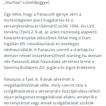
„Startlap” szóvédjeggyel.
Úgy vélte, hogy a Panaszolt igénye sérti a
tisztességtelen piaci magatartás és a
versenykorlátozás tilalmáról szóló 1996. évi LVII.
törvény (Tpvt) 2. §-át, az üzleti tisztesség alapvető
követelményébe ütközőnek ítélve meg a Start
Ingatlan Kft. névválasztását és esetleges
névhasználatát. A Panaszos szerint a startlap.hu
domain névvel összetéveszthető starting.hu domain
név Panaszolt általi használata sérelmes lenne a
Sanoma Budapest Zrt. jogaira és jogos érdekeire.
Panaszos a Tpvt. 6. §-ának sérelmét is
megállapíthatónak vélte, mely szerint tilos a
szolgáltatásokat a versenytárs hozzájárulása nélkül
olyan jellegzetes megjelöléssel ellátni, amelyről a
versenytársat vagy annak szolgáltatását szokták