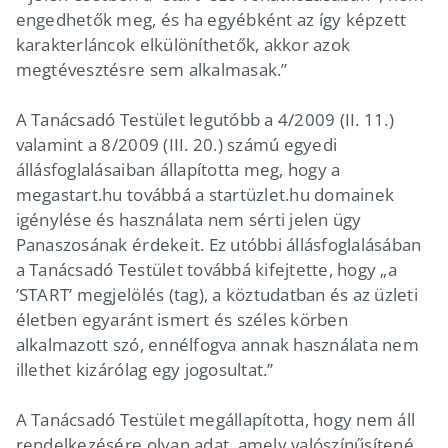
engedhetők meg, és ha egyébként az így képzett
karakterláncok elkülöníthetők, akkor azok
megtévesztésre sem alkalmasak.”
A Tanácsadó Testület legutóbb a 4/2009 (II. 11.)
valamint a 8/2009 (III. 20.) számú egyedi
állásfoglalásaiban állapította meg, hogy a
megastart.hu továbbá a startüzlet.hu domainek
igénylése és használata nem sérti jelen ügy
Panaszosának érdekeit. Ez utóbbi állásfoglalásában
a Tanácsadó Testület továbbá kifejtette, hogy „a
’START’ megjelölés (tag), a köztudatban és az üzleti
életben egyaránt ismert és széles körben
alkalmazott szó, ennélfogva annak használata nem
illethet kizárólag egy jogosultat.”
A Tanácsadó Testület megállapította, hogy nem áll
rendelkezésére olyan adat, amely valószínűsítené,