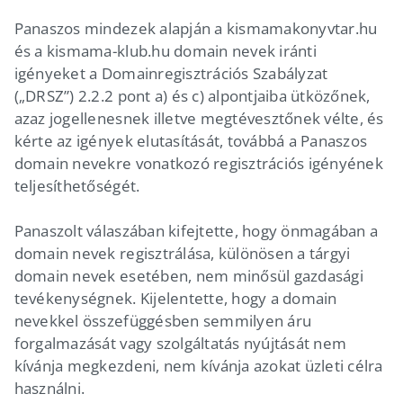
Panaszos mindezek alapján a kismamakonyvtar.hu
és a kismama-klub.hu domain nevek iránti
igényeket a Domainregisztrációs Szabályzat
(„DRSZ”) 2.2.2 pont a) és c) alpontjaiba ütközőnek,
azaz jogellenesnek illetve megtévesztőnek vélte, és
kérte az igények elutasítását, továbbá a Panaszos
domain nevekre vonatkozó regisztrációs igényének
teljesíthetőségét.
Panaszolt válaszában kifejtette, hogy önmagában a
domain nevek regisztrálása, különösen a tárgyi
domain nevek esetében, nem minősül gazdasági
tevékenységnek. Kijelentette, hogy a domain
nevekkel összefüggésben semmilyen áru
forgalmazását vagy szolgáltatás nyújtását nem
kívánja megkezdeni, nem kívánja azokat üzleti célra
használni.