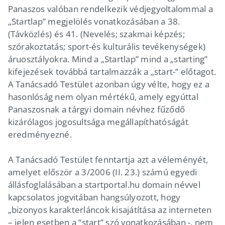
Panaszos valóban rendelkezik védjegyoltalommal a
„Startlap” megjelölés vonatkozásában a 38.
(Távközlés) és 41. (Nevelés; szakmai képzés;
szórakoztatás; sport-és kulturális tevékenységek)
áruosztályokra. Mind a „Startlap” mind a „starting”
kifejezések továbbá tartalmazzák a „start-” előtagot.
A Tanácsadó Testület azonban úgy vélte, hogy ez a
hasonlóság nem olyan mértékű, amely egyúttal
Panaszosnak a tárgyi domain névhez fűződő
kizárólagos jogosultsága megállapíthatóságát
eredményezné.
A Tanácsadó Testület fenntartja azt a véleményét,
amelyet először a 3/2006 (II. 23.) számú egyedi
állásfoglalásában a startportal.hu domain névvel
kapcsolatos jogvitában hangsúlyozott, hogy
„bizonyos karakterláncok kisajátítása az interneten
– jelen esetben a “start” szó vonatkozásában -, nem