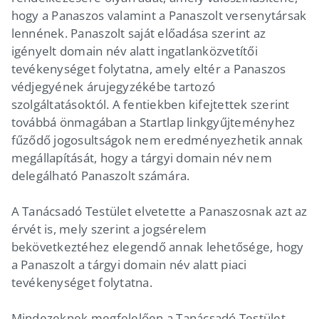
hogy a Panaszos valamint a Panaszolt versenytársak
lennének. Panaszolt saját előadása szerint az
igényelt domain név alatt ingatlanközvetítői
tevékenységet folytatna, amely eltér a Panaszos
védjegyének árujegyzékébe tartozó
szolgáltatásoktól. A fentiekben kifejtettek szerint
továbbá önmagában a Startlap linkgyűjteményhez
fűződő jogosultságok nem eredményezhetik annak
megállapítását, hogy a tárgyi domain név nem
delegálható Panaszolt számára.
A Tanácsadó Testület elvetette a Panaszosnak azt az
érvét is, mely szerint a jogsérelem
bekövetkeztéhez elegendő annak lehetősége, hogy
a Panaszolt a tárgyi domain név alatt piaci
tevékenységet folytatna.
Mindezeknek megfelelően a Tanácsadó Testület