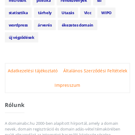
microsoft
politika
rendezvények
ssl
statisztika
tárhely
Utazás
Vicc
WIPO
wordpress
árverés
ékezetes domain
új végződések
Adatkezelési tájékoztató
Általános Szerződési Feltételek
Impresszum
Rólunk
A domainabc.hu 2000-ben alapított hírportál, amely a domain
nevek, domain regisztráció és domain adás-vétel témakörében
nyújt eligazodást az internetet használó közösség részére.