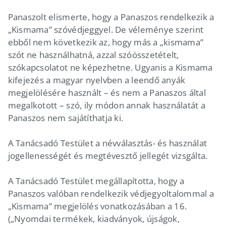
Panaszolt elismerte, hogy a Panaszos rendelkezik a
„Kismama” szóvédjeggyel. De véleménye szerint
ebből nem következik az, hogy más a „kismama”
szót ne használhatná, azzal szóösszetételt,
szókapcsolatot ne képezhetne. Ugyanis a Kismama
kifejezés a magyar nyelvben a leendő anyák
megjelölésére használt – és nem a Panaszos által
megalkotott – szó, ily módon annak használatát a
Panaszos nem sajátíthatja ki.
A Tanácsadó Testület a névválasztás- és használat
jogellenességét és megtévesztő jellegét vizsgálta.
A Tanácsadó Testület megállapította, hogy a
Panaszos valóban rendelkezik védjegyoltalommal a
„Kismama” megjelölés vonatkozásában a 16.
(„Nyomdai termékek, kiadványok, újságok,