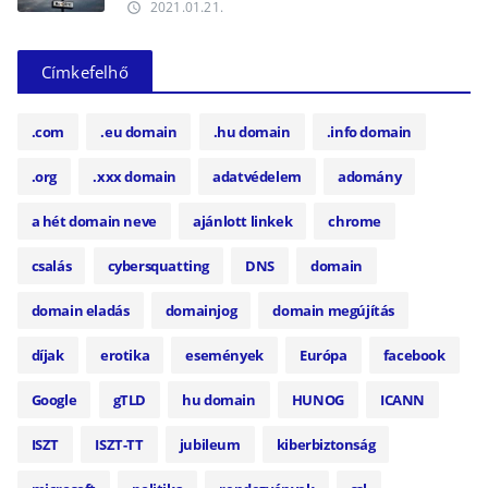
2021.01.21.
access_time
Címkefelhő
.com
.eu domain
.hu domain
.info domain
.org
.xxx domain
adatvédelem
adomány
a hét domain neve
ajánlott linkek
chrome
csalás
cybersquatting
DNS
domain
domain eladás
domainjog
domain megújítás
díjak
erotika
események
Európa
facebook
Google
gTLD
hu domain
HUNOG
ICANN
ISZT
ISZT-TT
jubileum
kiberbiztonság