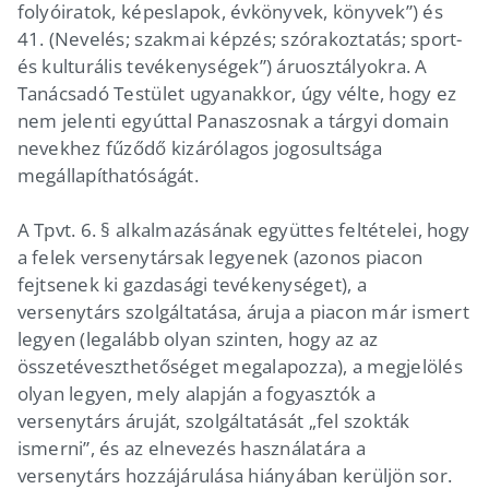
folyóiratok, képeslapok, évkönyvek, könyvek”) és
41. (Nevelés; szakmai képzés; szórakoztatás; sport-
és kulturális tevékenységek”) áruosztályokra. A
Tanácsadó Testület ugyanakkor, úgy vélte, hogy ez
nem jelenti egyúttal Panaszosnak a tárgyi domain
nevekhez fűződő kizárólagos jogosultsága
megállapíthatóságát.
A Tpvt. 6. § alkalmazásának együttes feltételei, hogy
a felek versenytársak legyenek (azonos piacon
fejtsenek ki gazdasági tevékenységet), a
versenytárs szolgáltatása, áruja a piacon már ismert
legyen (legalább olyan szinten, hogy az az
összetéveszthetőséget megalapozza), a megjelölés
olyan legyen, mely alapján a fogyasztók a
versenytárs áruját, szolgáltatását „fel szokták
ismerni”, és az elnevezés használatára a
versenytárs hozzájárulása hiányában kerüljön sor.