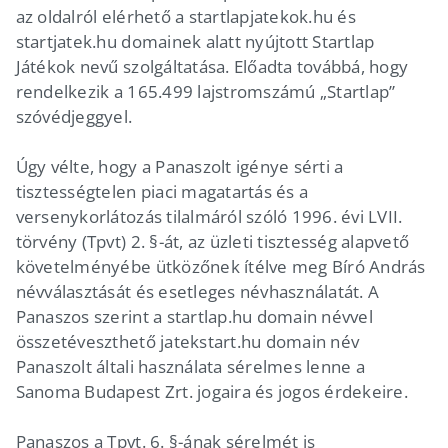
az oldalról elérhető a startlapjatekok.hu és
startjatek.hu domainek alatt nyújtott Startlap
Játékok nevű szolgáltatása. Előadta továbbá, hogy
rendelkezik a 165.499 lajstromszámú „Startlap”
szóvédjeggyel.
Úgy vélte, hogy a Panaszolt igénye sérti a
tisztességtelen piaci magatartás és a
versenykorlátozás tilalmáról szóló 1996. évi LVII.
törvény (Tpvt) 2. §-át, az üzleti tisztesség alapvető
követelményébe ütközőnek ítélve meg Bíró András
névválasztását és esetleges névhasználatát. A
Panaszos szerint a startlap.hu domain névvel
összetéveszthető jatekstart.hu domain név
Panaszolt általi használata sérelmes lenne a
Sanoma Budapest Zrt. jogaira és jogos érdekeire.
Panaszos a Tpvt. 6. §-ának sérelmét is