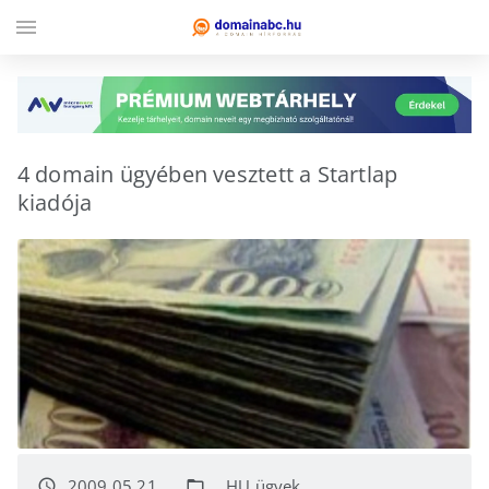
menu
4 domain ügyében vesztett a Startlap
kiadója
2009.05.21.
.HU ügyek
access_time
folder_open