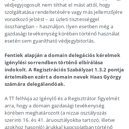
védjegyjogosult nem tilthat el mást attól, hogy
szolgáltatása rendeltetésére vagy más jellemzőjére
vonatkozó jelzést – az üzleti tisztességgel
összhangban – használjon. Ilyen esetben még a
gazdasági tevékenység körében történő használat
esetén sem gyanítható védjegybitorlás.
Fentiek alapján a domain delegációs kérelmek
igénylési sorrendben történő elbírálása
indokolt. A Regisztrációs Szabályzat 1.3.2 pontja
értelmében ezért a domain nevek Haas György
számára delegálandóak.
A TT felhívja az Igénylő és a Regisztrátor figyelmét
arra, hogy a domain gazdasági tevékenység
körében meghatározott (a nizzai osztályozás
szerinti 16. és 41. áruosztályokba tartozó, illetve
azokhoz hasonló) árukkal kapcsolatban történő