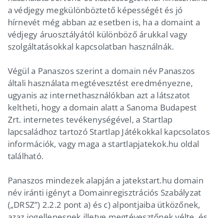
a védjegy megkülönböztető képességét és jó
hírnevét még abban az esetben is, ha a domaint a
védjegy áruosztályától különböző árukkal vagy
szolgáltatásokkal kapcsolatban használnák.
Végül a Panaszos szerint a domain név Panaszos
általi használata megtévesztést eredményezne,
ugyanis az internethasználókban azt a látszatot
keltheti, hogy a domain alatt a Sanoma Budapest
Zrt. internetes tevékenységével, a Startlap
lapcsaládhoz tartozó Startlap Játékokkal kapcsolatos
információk, vagy maga a startlapjatekok.hu oldal
található.
Panaszos mindezek alapján a jatekstart.hu domain
név iránti igényt a Domainregisztrációs Szabályzat
(„DRSZ”) 2.2.2 pont a) és c) alpontjaiba ütközőnek,
azaz jogellenesnek illetve megtévesztőnek vélte, és