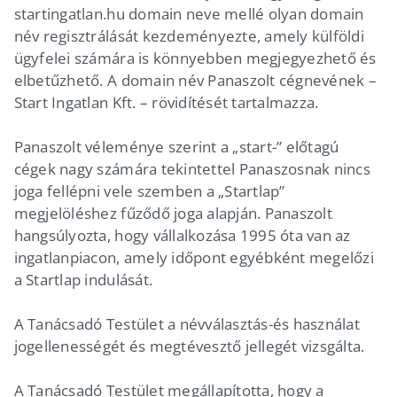
startingatlan.hu domain neve mellé olyan domain
név regisztrálását kezdeményezte, amely külföldi
ügyfelei számára is könnyebben megjegyezhető és
elbetűzhető. A domain név Panaszolt cégnevének –
Start Ingatlan Kft. – rövidítését tartalmazza.
Panaszolt véleménye szerint a „start-” előtagú
cégek nagy számára tekintettel Panaszosnak nincs
joga fellépni vele szemben a „Startlap”
megjelöléshez fűződő joga alapján. Panaszolt
hangsúlyozta, hogy vállalkozása 1995 óta van az
ingatlanpiacon, amely időpont egyébként megelőzi
a Startlap indulását.
A Tanácsadó Testület a névválasztás-és használat
jogellenességét és megtévesztő jellegét vizsgálta.
A Tanácsadó Testület megállapította, hogy a