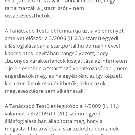
és a “jatekstart” szavak – annak ellenére, hogy
tartalmazzák a „start” szót – nem
összetéveszthetők.
A Tanácsadó Testület fenntartja azt a véleményét,
amelyet először a 3/2006 (II. 23.) számú egyedi
állásfoglalásában a startportal.hu domain névvel
kapcsolatos jogvitában hangsúlyozott, hogy
„bizonyos karakterláncok kisajátítása az interneten
– jelen esetben a “start” szó vonatkozásában -, nem
engedhetők meg, és ha egyébként az így képzett
karakterláncok elkülöníthetők, akkor azok
megtévesztésre sem alkalmasak.”
A Tanácsadó Testület legutóbb a 4/2009 (II. 11.)
valamint a 8/2009 (III. 20.) számú egyedi
állásfoglalásaiban állapította meg, hogy a
megastart.hu továbbá a startüzlet.hu domainek