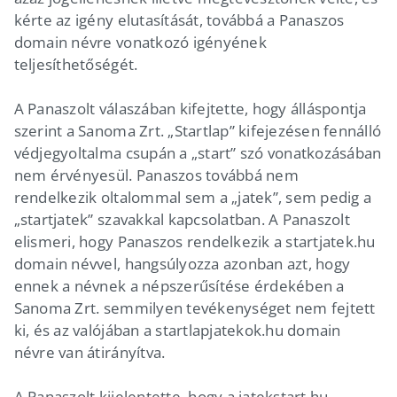
kérte az igény elutasítását, továbbá a Panaszos
domain névre vonatkozó igényének
teljesíthetőségét.
A Panaszolt válaszában kifejtette, hogy álláspontja
szerint a Sanoma Zrt. „Startlap” kifejezésen fennálló
védjegyoltalma csupán a „start” szó vonatkozásában
nem érvényesül. Panaszos továbbá nem
rendelkezik oltalommal sem a „jatek”, sem pedig a
„startjatek” szavakkal kapcsolatban. A Panaszolt
elismeri, hogy Panaszos rendelkezik a startjatek.hu
domain névvel, hangsúlyozza azonban azt, hogy
ennek a névnek a népszerűsítése érdekében a
Sanoma Zrt. semmilyen tevékenységet nem fejtett
ki, és az valójában a startlapjatekok.hu domain
névre van átirányítva.
A Panaszolt kijelentette, hogy a jatekstart.hu