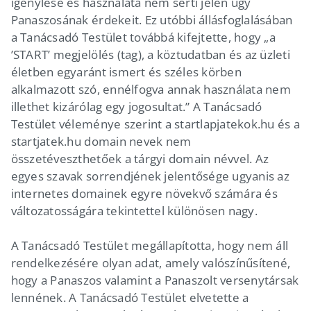
igénylése és használata nem sérti jelen ügy
Panaszosának érdekeit. Ez utóbbi állásfoglalásában
a Tanácsadó Testület továbbá kifejtette, hogy „a
’START’ megjelölés (tag), a köztudatban és az üzleti
életben egyaránt ismert és széles körben
alkalmazott szó, ennélfogva annak használata nem
illethet kizárólag egy jogosultat.” A Tanácsadó
Testület véleménye szerint a startlapjatekok.hu és a
startjatek.hu domain nevek nem
összetéveszthetőek a tárgyi domain névvel. Az
egyes szavak sorrendjének jelentősége ugyanis az
internetes domainek egyre növekvő számára és
változatosságára tekintettel különösen nagy.
A Tanácsadó Testület megállapította, hogy nem áll
rendelkezésére olyan adat, amely valószínűsítené,
hogy a Panaszos valamint a Panaszolt versenytársak
lennének. A Tanácsadó Testület elvetette a