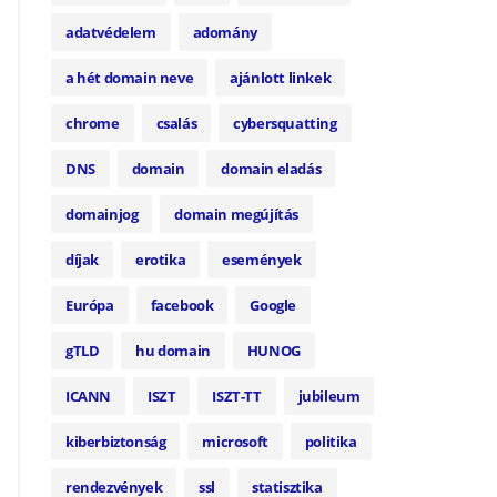
adatvédelem
adomány
a hét domain neve
ajánlott linkek
chrome
csalás
cybersquatting
DNS
domain
domain eladás
domainjog
domain megújítás
díjak
erotika
események
Európa
facebook
Google
gTLD
hu domain
HUNOG
ICANN
ISZT
ISZT-TT
jubileum
kiberbiztonság
microsoft
politika
rendezvények
ssl
statisztika