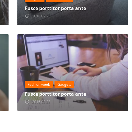
Fusce porttitor porta ante
2016.02.23.
access_time
Fashion week
Gadgets
Fusce porttitor porta ante
2016.02.23.
access_time