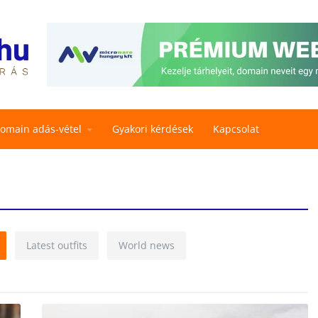
omain adás-vétel
Gyakori kérdések
Kapcsolat
Latest outfits
World news