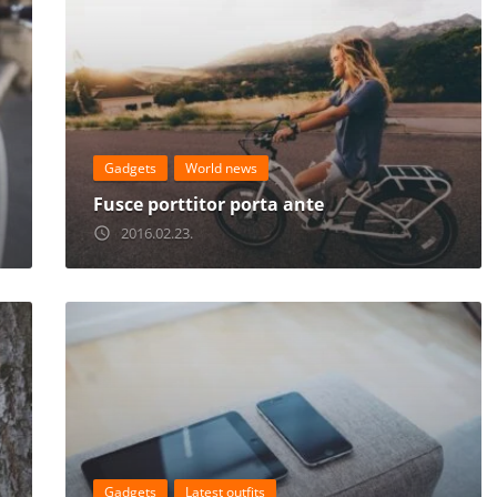
Gadgets
World news
Fusce porttitor porta ante
2016.02.23.
access_time
Gadgets
Latest outfits