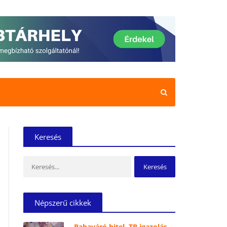
Keresés
Keresés:
Népszerű cikkek
Babaváró hitel, TB igazolás