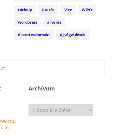
tárhely
Utazás
Vicc
WIPO
wordpress
árverés
ékezetes domain
új végződések
zum
k
Archívum
Archívum
 Awards
main