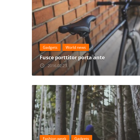
Gadgets
World news
Fusce porttitor porta ante
2016.02.23.
access_time
Fashion week
Gadgets