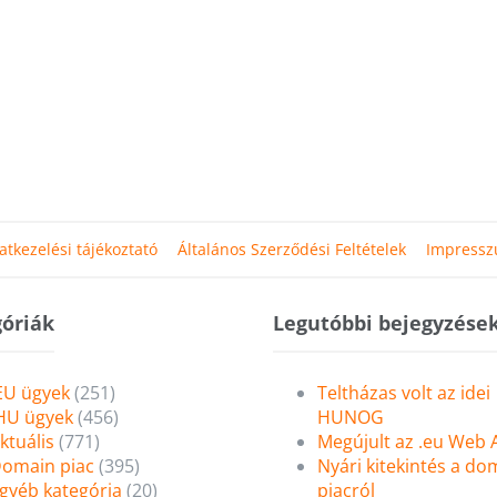
atkezelési tájékoztató
Általános Szerződési Feltételek
Impress
óriák
Legutóbbi bejegyzése
EU ügyek
(251)
Teltházas volt az idei
HU ügyek
(456)
HUNOG
ktuális
(771)
Megújult az .eu Web
omain piac
(395)
Nyári kitekintés a do
gyéb kategória
(20)
piacról