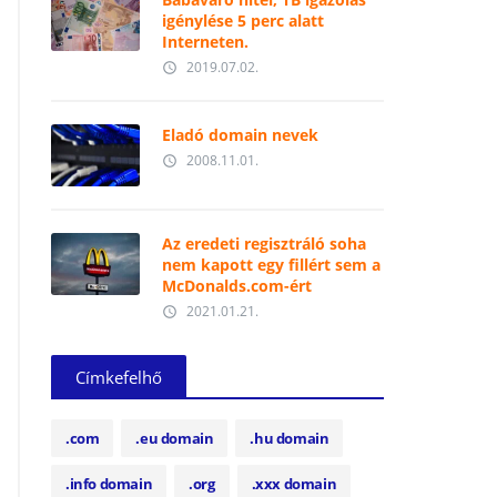
igénylése 5 perc alatt
Interneten.
2019.07.02.
access_time
Eladó domain nevek
2008.11.01.
access_time
Az eredeti regisztráló soha
nem kapott egy fillért sem a
McDonalds.com-ért
2021.01.21.
access_time
Címkefelhő
.com
.eu domain
.hu domain
.info domain
.org
.xxx domain