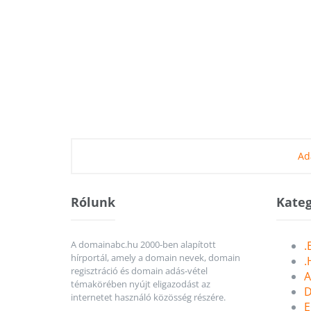
Ad
Rólunk
Kateg
A domainabc.hu 2000-ben alapított
.
hírportál, amely a domain nevek, domain
.
regisztráció és domain adás-vétel
A
témakörében nyújt eligazodást az
D
internetet használó közösség részére.
E