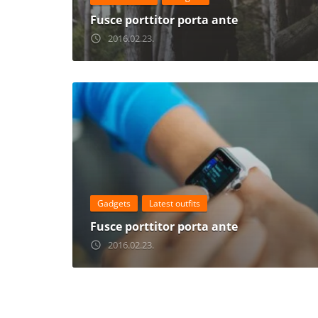
Fusce porttitor porta ante
2016.02.23.
access_time
Gadgets
Latest outfits
Fusce porttitor porta ante
2016.02.23.
access_time