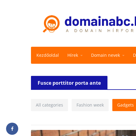
Kezdőoldal
Hírek
Domain nevek
D
Fusce porttitor porta ante
All categories
Fashion week
Gadgets