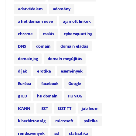
adatvédelem
adomány
a hét domain neve
ajánlott linkek
chrome
csalás
cybersquatting
DNS
domain
domain eladás
domainjog
domain megújítás
díjak
erotika
események
Európa
facebook
Google
gTLD
hu domain
HUNOG
ICANN
ISZT
ISZT-TT
jubileum
kiberbiztonság
microsoft
politika
rendezvények
ssl
statisztika