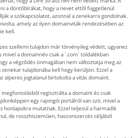
derült, hogy a Dire Straits név nem védett márka. A
i a döntőbírákat, hogy a nevet ettől függetlenül
lják a szókapcsolatot, azonnal a zenekarra gondolnak.
mivolta, amely az ilyen domainviták rendezésében az
e kell.
es szellemi tulajdon már törvényileg védett, ugyanez
s mivel a domainnév csak a ´.com´ toldalékban
hogy a végződés önmagában nem változtatja meg az
a zenekar tulajdonába kell hogy kerüljön. Ezzel a
az alperes jogtalanul birtokolta a vitás domaint.
ti megfontolásból regisztrálta a domaint és csak
ajdonképpen egy rajongói portálról van szó, mivel a
ás honlapokra mutatnak. Ezzel teljesül a harmadik
anul, de rosszhiszeműen, haszonszerzés céljából