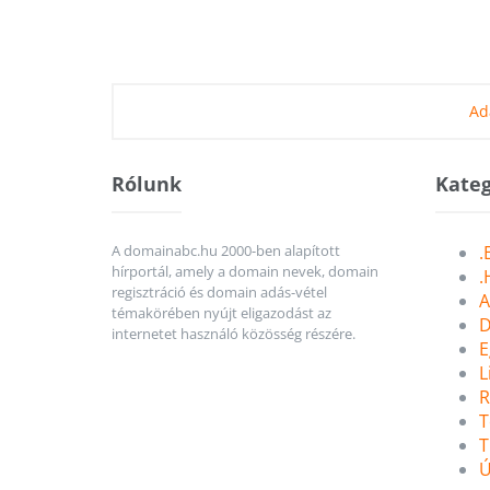
Ad
Rólunk
Kateg
A domainabc.hu 2000-ben alapított
.
hírportál, amely a domain nevek, domain
.
regisztráció és domain adás-vétel
A
témakörében nyújt eligazodást az
D
internetet használó közösség részére.
E
L
R
T
T
Ú