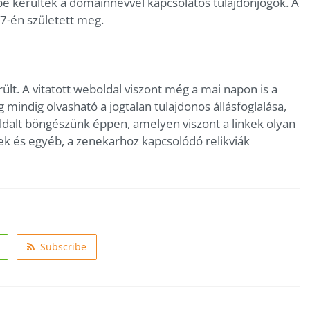
e kerültek a domainnévvel kapcsolatos tulajdonjogok. A
7-én született meg.
ült. A vitatott weboldal viszont még a mai napon is a
g mindig olvasható a jogtalan tulajdonos állásfoglalása,
ldalt böngészünk éppen, amelyen viszont a linkek olyan
k és egyéb, a zenekarhoz kapcsolódó relikviák
Subscribe