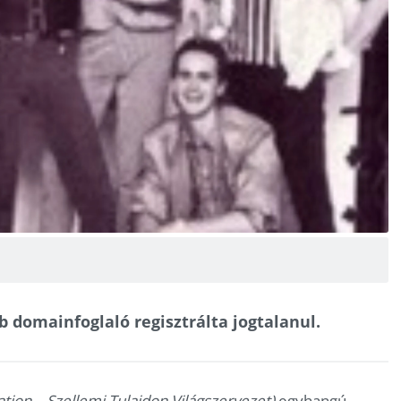
 domainfoglaló regisztrálta jogtalanul.
ation – Szellemi Tulajdon Világszervezet)
egyhangú