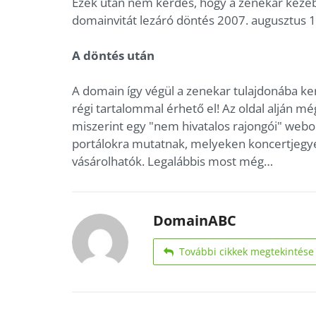
Ezek után nem kérdés, hogy a zenekar kezéb
domainvitát lezáró döntés 2007. augusztus 1
A döntés után
A domain így végül a zenekar tulajdonába ker
régi tartalommal érhető el! Az oldal alján mé
miszerint egy "nem hivatalos rajongói" webo
portálokra mutatnak, melyeken koncertjegye
vásárolhatók. Legalábbis most még…
DomainABC
További cikkek megtekintése