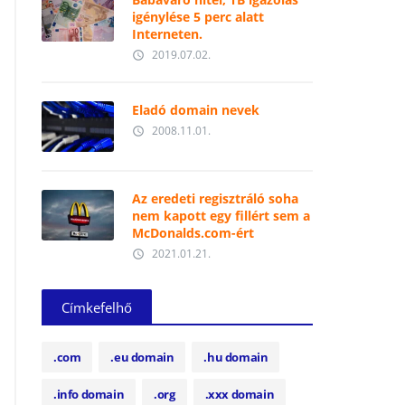
igénylése 5 perc alatt
Interneten.
2019.07.02.
access_time
Eladó domain nevek
2008.11.01.
access_time
Az eredeti regisztráló soha
nem kapott egy fillért sem a
McDonalds.com-ért
2021.01.21.
access_time
Címkefelhő
.com
.eu domain
.hu domain
.info domain
.org
.xxx domain