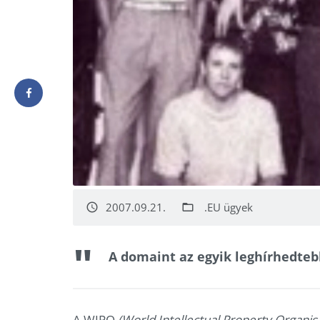
2007.09.21.
.EU ügyek
access_time
folder_open
A domaint az egyik leghírhedtebb
A WIPO
(World Intellectual Property Organis