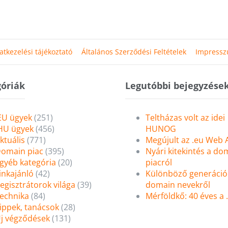
atkezelési tájékoztató
Általános Szerződési Feltételek
Impress
óriák
Legutóbbi bejegyzése
EU ügyek
(251)
Teltházas volt az idei
HU ügyek
(456)
HUNOG
ktuális
(771)
Megújult az .eu Web
omain piac
(395)
Nyári kitekintés a do
gyéb kategória
(20)
piacról
inkajánló
(42)
Különböző generáció
egisztrátorok világa
(39)
domain nevekről
echnika
(84)
Mérföldkő: 40 éves a
ippek, tanácsok
(28)
j végződések
(131)