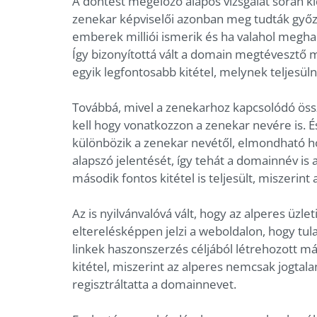
A döntést megelőző alapos vizsgálat során ki
zenekar képviselői azonban meg tudták győzn
emberek milliói ismerik és ha valahol meghal
Így bizonyítottá vált a domain megtévesztő 
egyik legfontosabb kitétel, melynek teljesülni
Továbbá, mivel a zenekarhoz kapcsolódó össz
kell hogy vonatkozzon a zenekar nevére is. É
különbözik a zenekar nevétől, elmondható 
alapszó jelentését, így tehát a domainnév is 
második fontos kitétel is teljesült, miszerint 
Az is nyilvánvalóvá vált, hogy az alperes üzle
elterelésképpen jelzi a weboldalon, hogy tul
linkek haszonszerzés céljából létrehozott m
kitétel, miszerint az alperes nemcsak jogtal
regisztráltatta a domainnevet.