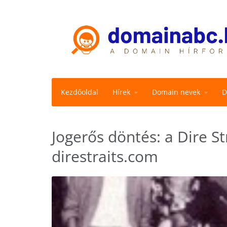
Kezdőoldal
Hírek
Domain nevek
D
Jogerős döntés: a Dire St
direstraits.com