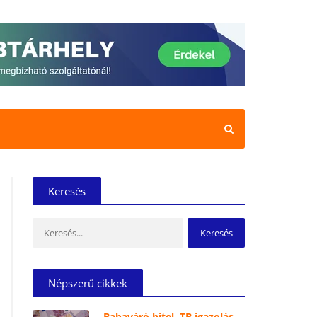
Keresés
Keresés:
Népszerű cikkek
Babaváró hitel, TB igazolás