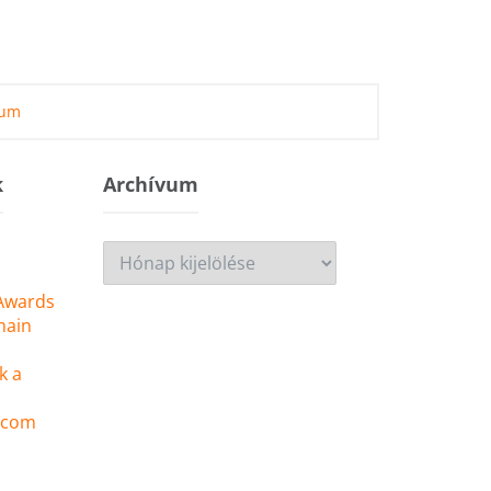
zum
k
Archívum
Archívum
 Awards
main
k a
 .com