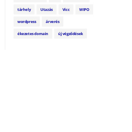
tárhely
Utazás
Vicc
WIPO
wordpress
árverés
ékezetes domain
új végződések