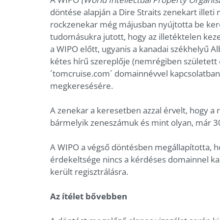
döntése alapján a Dire Straits zenekart illet
rockzenekar még májusban nyújtotta be ker
tudomásukra jutott, hogy az illetéktelen ke
a WIPO előtt, ugyanis a kanadai székhelyű Al
kétes hírű szereplője (nemrégiben született e
´tomcruise.com´ domainnévvel kapcsolatban)
megkeresésére.
A zenekar a keresetben azzal érvelt, hogy a 
bármelyik zeneszámuk és mint olyan, már 30
A WIPO a végső döntésben megállapította, ho
érdekeltsége nincs a kérdéses domainnel ka
került regisztrálásra.
Az ítélet bővebben