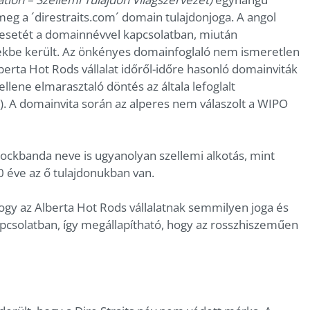
i meg a ´direstraits.com´ domain tulajdonjoga. A angol
esetét a domainnévvel kapcsolatban, miután
zekbe került. Az önkényes domainfoglaló nem ismeretlen
berta Hot Rods vállalat időről-időre hasonló domainviták
llene elmarasztaló döntés az általa lefoglalt
. A domainvita során az alperes nem válaszolt a WIPO
rockbanda neve is ugyanolyan szellemi alkotás, mint
 éve az ő tulajdonukban van.
gy az Alberta Hot Rods vállalatnak semmilyen joga és
pcsolatban, így megállapítható, hogy az rosszhiszeműen