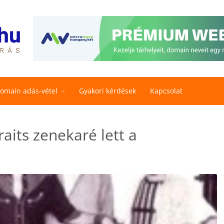
omain adás-vétel
Gyakori kérdések
Kapcsolat
raits zenekaré lett a