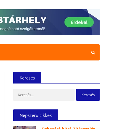
Keresés
Keresés:
Népszerű cikkek
Babaváró hitel, TB igazolás