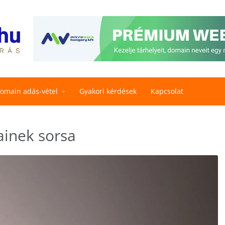
omain adás-vétel
Gyakori kérdések
Kapcsolat
ainek sorsa