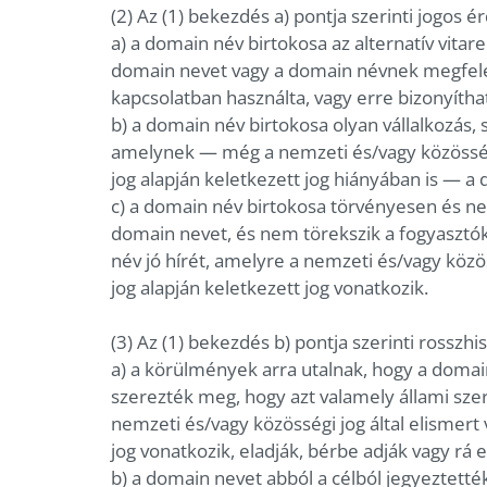
(2) Az (1) bekezdés a) pontja szerinti jogos 
a) a domain név birtokosa az alternatív vitar
domain nevet vagy a domain névnek megfelelő
kapcsolatban használta, vagy erre bizonyítha
b) a domain név birtokosa olyan vállalkozás,
amelynek — még a nemzeti és/vagy közösségi 
jog alapján keletkezett jog hiányában is — a
c) a domain név birtokosa törvényesen és nem
domain nevet, és nem törekszik a fogyasztók
név jó hírét, amelyre a nemzeti és/vagy közö
jog alapján keletkezett jog vonatkozik.
(3) Az (1) bekezdés b) pontja szerinti rossz
a) a körülmények arra utalnak, hogy a domain
szerezték meg, hogy azt valamely állami sze
nemzeti és/vagy közösségi jog által elismert
jog vonatkozik, eladják, bérbe adják vagy r
b) a domain nevet abból a célból jegyeztett