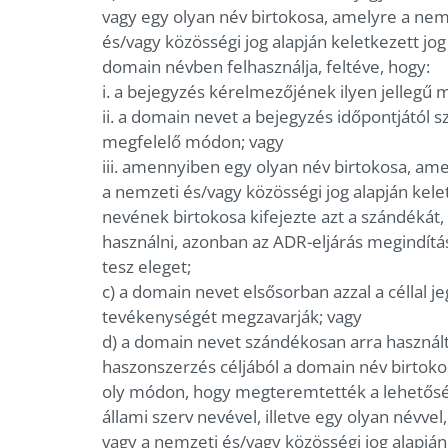
vagy egy olyan név birtokosa, amelyre a nemz
és/vagy közösségi jog alapján keletkezett jo
domain névben felhasználja, feltéve, hogy:
i. a bejegyzés kérelmezőjének ilyen jellegű 
ii. a domain nevet a bejegyzés időpontjától 
megfelelő módon; vagy
iii. amennyiben egy olyan név birtokosa, ame
a nemzeti és/vagy közösségi jog alapján kelet
nevének birtokosa kifejezte azt a szándékát
használni, azonban az ADR-eljárás megindít
tesz eleget;
c) a domain nevet elsősorban azzal a céllal 
tevékenységét megzavarják; vagy
d) a domain nevet szándékosan arra használt
haszonszerzés céljából a domain név birtoko
oly módon, hogy megteremtették a lehetősé
állami szerv nevével, illetve egy olyan névve
vagy a nemzeti és/vagy közösségi jog alapján