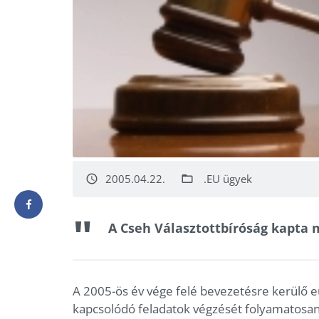
2005.04.22.
.EU ügyek
access_time
folder_open
A Cseh Választottbíróság kapta m
A 2005-ös év vége felé bevezetésre kerülő
kapcsolódó feladatok végzését folyamatosan 