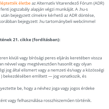
n
léptették életbe
az Alternatív Vitarendező Fórum (ADR)
nti jogszabály alapján végzi munkáját. A .hu-s
 után bejegyzett címekre kérhető az ADR döntése,
korábban bejegyzett .hu tartománybeli webcímmel
tének 21. cikke (fordításban):
ren kívüli vagy bírósági peres eljárás keretében vissza
an névvel vagy megtévesztően hasonlít egy olyan
i jog által elismert vagy a nemzeti és/vagy a közösségi
 (1) bekezdésében említett — jog vonatkozik, és
gyeztette be, hogy a névhez joga vagy jogos érdeke
ént vagy felhasználása rosszhiszeműen történik.