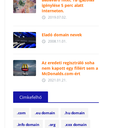
igénylése 5 perc alatt
Interneten.
2019.07.02.
access_time
Eladó domain nevek
2008.11.01.
access_time
Az eredeti regisztráló soha
nem kapott egy fillért sem a
McDonalds.com-ért
2021.01.21.
access_time
Címkefelhő
.com
.eu domain
.hu domain
.info domain
.org
.xxx domain