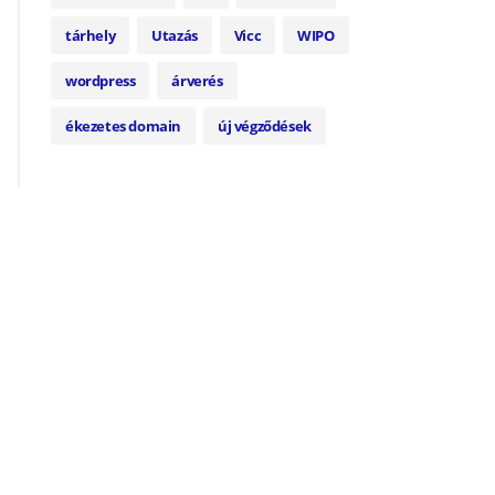
tárhely
Utazás
Vicc
WIPO
wordpress
árverés
ékezetes domain
új végződések