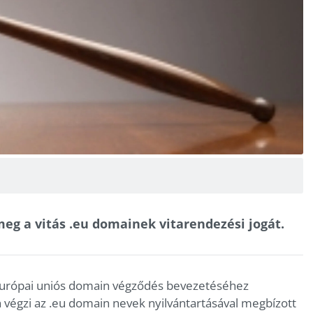
eg a vitás .eu domainek vitarendezési jogát.
 európai uniós domain végződés bevezetéséhez
végzi az .eu domain nevek nyilvántartásával megbízott