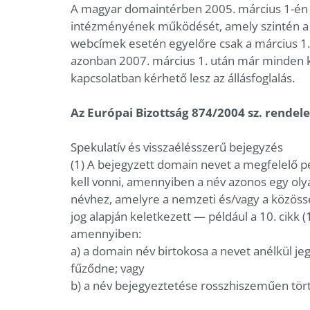
A magyar domaintérben 2005. március 1-é
intézményének működését, amely szintén a fe
webcímek esetén egyelőre csak a március 1.
azonban 2007. március 1. után már minden 
kapcsolatban kérhető lesz az állásfoglalás.
Az Európai Bizottság 874/2004 sz. rendele
Spekulatív és visszaélésszerű bejegyzés
(1) A bejegyzett domain nevet a megfelelő pe
kell vonni, amennyiben a név azonos egy oly
névhez, amelyre a nemzeti és/vagy a közösség
jog alapján keletkezett — például a 10. cikk
amennyiben:
a) a domain név birtokosa a nevet anélkül je
fűződne; vagy
b) a név bejegyeztetése rosszhiszeműen tört