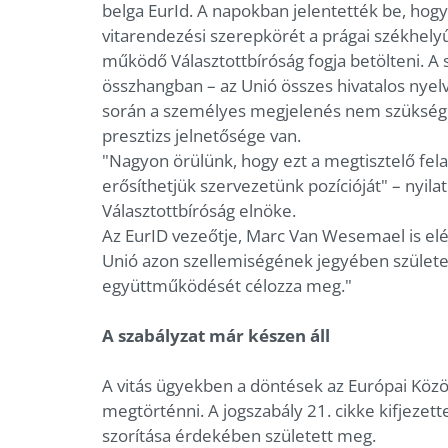
belga EurId. A napokban jelentették be, hogy
vitarendezési szerepkörét a prágai székhel
működő Választottbíróság fogja betölteni. A s
összhangban – az Unió összes hivatalos nyel
során a személyes megjelenés nem szükséges,
presztizs jelnetősége van.
"Nagyon örülünk, hogy ezt a megtisztelő fela
erősíthetjük szervezetünk pozícióját" – nyila
Választottbíróság elnöke.
Az EurID vezeőtje, Marc Van Wesemael is el
Unió azon szellemiségének jegyében születe
együttműködését célozza meg."
A szabályzat már készen áll
A vitás ügyekben a döntések az Európai Közö
megtörténni. A jogszabály 21. cikke kifjezet
szorítása érdekében született meg.