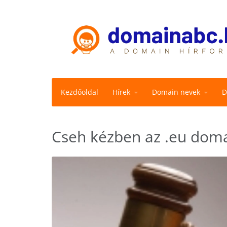
Kezdőoldal
Hírek
Domain nevek
D
Cseh kézben az .eu dom