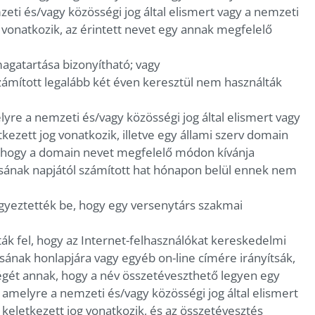
eti és/vagy közösségi jog által elismert vagy a nemzeti
g vonatkozik, az érintett nevet egy annak megfelelő
magatartása bizonyítható; vagy
számított legalább két éven keresztül nem használták
lyre a nemzeti és/vagy közösségi jog által elismert vagy
kezett jog vonatkozik, illetve egy állami szerv domain
, hogy a domain nevet megfelelő módon kívánja
ásának napjától számított hat hónapon belül ennek nem
jegyeztették be, hogy egy versenytárs szakmai
ák fel, hogy az Internet-felhasználókat kereskedelmi
sának honlapjára vagy egyéb on-line címére irányítsák,
gét annak, hogy a név összetéveszthető legyen egy
l, amelyre a nemzeti és/vagy közösségi jog által elismert
 keletkezett jog vonatkozik, és az összetévesztés