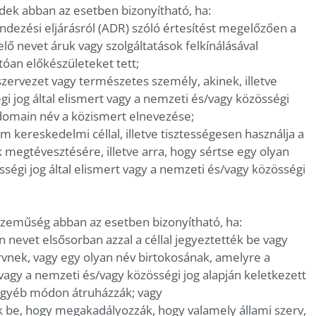
érdek abban az esetben bizonyítható, ha:
endezési eljárásról (ADR) szóló értesítést megelőzően a
 nevet áruk vagy szolgáltatások felkínálásával
tóan előkészületeket tett;
 szervezet vagy természetes személy, akinek, illetve
jog által elismert vagy a nemzeti és/vagy közösségi
 domain név a közismert elnevezése;
 kereskedelmi céllal, illetve tisztességesen használja a
 megtévesztésére, illetve arra, hogy sértse egy olyan
sségi jog által elismert vagy a nemzeti és/vagy közösségi
hiszeműség abban az esetben bizonyítható, ha:
 nevet elsősorban azzal a céllal jegyeztették be vagy
rvnek, vagy egy olyan név birtokosának, amelyre a
 vagy a nemzeti és/vagy közösségi jog alapján keletkezett
á egyéb módon átruházzák; vagy
ék be, hogy megakadályozzák, hogy valamely állami szerv,