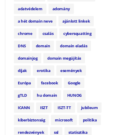
adatvédelem
adomány
a hét domain neve
ajánlott linkek
chrome
csalás
cybersquatting
DNS
domain
domain eladás
domainjog
domain megújítás
díjak
erotika
események
Európa
facebook
Google
gTLD
hu domain
HUNOG
ICANN
ISZT
ISZT-TT
jubileum
kiberbiztonság
microsoft
politika
rendezvények
ssl
statisztika