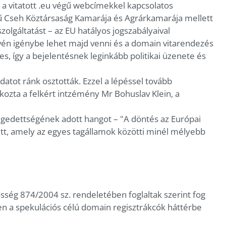
 a vitatott .eu végű webcímekkel kapcsolatos
yű Cseh Köztársaság Kamarája és Agrárkamarája mellett
zolgáltatást – az EU hatályos jogszabályaival
vén igénybe lehet majd venni és a domain vitarendezés
 így a bejelentésnek leginkább politikai üzenete és
datot ránk osztották. Ezzel a lépéssel tovább
tkozta a felkért intzémény Mr Bohuslav Klein, a
égedettségének adott hangot – "A döntés az Európai
tt, amely az egyes tagállamok közötti minél mélyebb
sség 874/2004 sz. rendeletében foglaltak szerint fog
ten a spekulációs célú domain regisztrákcók háttérbe