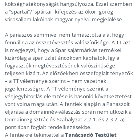
költséghatékonyságát hangsúlyozza. Ezzel szemben
a "spartai"/"spártai" kifejezés az ókori görög
városállam lakóinak magyar nyelvű megjelölése.
A panaszos semmivel nem támasztotta alá, hogy
fennállna az összetévesztés valószínűsége. A TT azt
is megjegyzi, hogy a Spar sajátmárkás termékei
kizárólag a spar üzletláncokban kaphatók, így a
fogyasztók megtévesztésének valószínűsége
teljesen kizárt. Az előzőekben összefoglalt tényezők
– a TT véleménye szerint – nem vezetnek
jogellenességre. A TT véleménye szerint a
védjegybitorlás elemzése is hasonló következtetést
vont volna maga után. A fentiek alapján a Panaszolt
eljárása a domainnév-választás során nem ütközik a
Domainregisztrációs Szabályzat 2.2.1. és 2.3.2. a)
pontjában foglalt rendelkezésekbe.
A fentiekre tekintettel a
Tanácsadó Testület