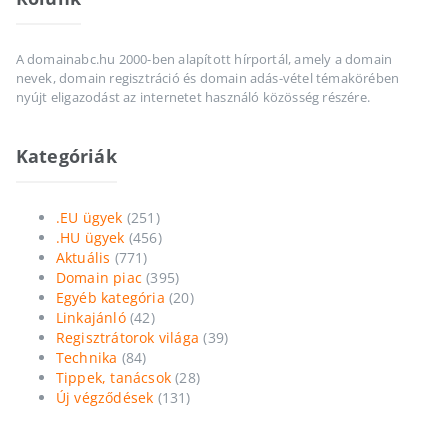
A domainabc.hu 2000-ben alapított hírportál, amely a domain
nevek, domain regisztráció és domain adás-vétel témakörében
nyújt eligazodást az internetet használó közösség részére.
Kategóriák
.EU ügyek
(251)
.HU ügyek
(456)
Aktuális
(771)
Domain piac
(395)
Egyéb kategória
(20)
Linkajánló
(42)
Regisztrátorok világa
(39)
Technika
(84)
Tippek, tanácsok
(28)
Új végződések
(131)