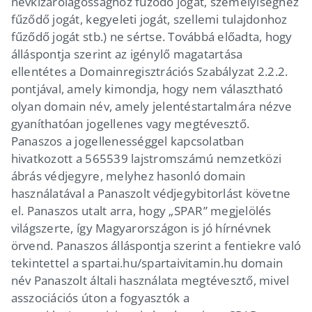
névkizárólagossághoz fűződő jogát, személyiséghez
fűződő jogát, kegyeleti jogát, szellemi tulajdonhoz
fűződő jogát stb.) ne sértse. Továbbá előadta, hogy
álláspontja szerint az igénylő magatartása
ellentétes a Domainregisztrációs Szabályzat 2.2.2.
pontjával, amely kimondja, hogy nem választható
olyan domain név, amely jelentéstartalmára nézve
gyaníthatóan jogellenes vagy megtévesztő.
Panaszos a jogellenességgel kapcsolatban
hivatkozott a 565539 lajstromszámú nemzetközi
ábrás védjegyre, melyhez hasonló domain
használatával a Panaszolt védjegybitorlást követne
el. Panaszos utalt arra, hogy „SPAR” megjelölés
világszerte, így Magyarországon is jó hírnévnek
örvend. Panaszos álláspontja szerint a fentiekre való
tekintettel a spartai.hu/spartaivitamin.hu domain
név Panaszolt általi használata megtévesztő, mivel
asszociációs úton a fogyasztók a