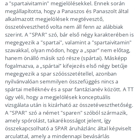
a "spartaivitamin" megjelölésekkel. Ennek során
megállapította, hogy a Panaszos és Panaszolt által
alkalmazott megjelölések megtévesztő,
összetéveszthető volta nem áll fenn az alábbiak
szerint. A "SPAR" szó, bár első négy karakterében is
megegyezik a "spartai", valamint a "spartaivitamin"
szavakkal, olyan módon, hogy a „spar” nem előtag,
hanem önálló másik szó része (spártai). Másképp
fogalmazva, a „spártai” kifejezés első négy betűje
megegyezik a spar szóösszetétellel, azonban
nyilvánvalóan semmilyen összefüggés nincs a
spártai melléknév és a spar fantázianév között. A TT
úgy véli, hogy a megjelölések konceptuális
vizsgálata után is kizárható az összetéveszthetőség.
A "SPAR" szó a német "sparen" szóból származik,
amely spórolást, takarékosságot jelent, így
összekapcsolható a SPAR áruházlánc által képviselt
arculattal, amely a mindennapi bevásárlás