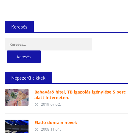
Keresés
Keresés:
Népszerű cikkek
Babaváró hitel, TB igazolás igénylése 5 perc
alatt Interneten.
2019.07.02.
access_time
Eladó domain nevek
2008.11.01.
access_time