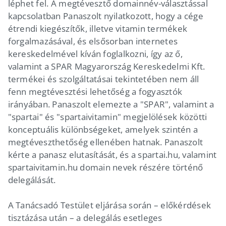
léphet fel. A megtévesztő domainnév-választással
kapcsolatban Panaszolt nyilatkozott, hogy a cége
étrendi kiegészítők, illetve vitamin termékek
forgalmazásával, és elsősorban internetes
kereskedelmével kíván foglalkozni, így az ő,
valamint a SPAR Magyarország Kereskedelmi Kft.
termékei és szolgáltatásai tekintetében nem áll
fenn megtévesztési lehetőség a fogyasztók
irányában. Panaszolt elemezte a "SPAR", valamint a
"spartai" és "spartaivitamin" megjelölések közötti
konceptuális különbségeket, amelyek szintén a
megtéveszthetőség ellenében hatnak. Panaszolt
kérte a panasz elutasítását, és a spartai.hu, valamint
spartaivitamin.hu domain nevek részére történő
delegálását.
A Tanácsadó Testület eljárása során – előkérdések
tisztázása után – a delegálás esetleges