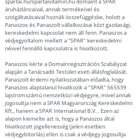
spartai.hu/spartaivitamin.hu domaint a SPAR
áruházláncaival, annak termékeivel és
szolgáltatásaival hoznák összefüggésbe, holott a
Panaszos és Panaszolt vállalkozásai közt gazdasági,
kereskedelmi kapcsolat nem áll fenn. Panaszos a
védjegyoltalom mellett a "SPAR" kereskedelmi
névvel fennálló kapcsolatra is hivatkozott.
Panaszos kérte a Domainregisztrációs Szabályzat
alapján a Tanácsadó Testület eseti állásfoglalását.
Panaszolt érdemi nyilatkozatában előadta, hogy
Panaszos alaptalanul hivatkozik a "SPAR" 565539
lajstromszámú nemzetközi védjegyre, mivel annak
jogosultja nem a SPAR Magyarország Kereskedelmi
Kft., hanem a SPAR International B.V. . Ezen az
alapon kiemelte azt is, hogy a Panaszos által
hivatkozott jogellenesség (jelen esetben
védjegybitorlás) ellen is csak a védjegy jogosultja