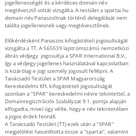
jogellenességét és a kérdéses domain név
megtévesztő voltát vizsgálta. A testület a spartai.hu
domain név Panaszoltnak történő delegálását nem
találta jogellenesnek vagy megtévesztőnek.
Előkérdésként Panaszos kifogástételi jogosultságát
vizsgálta a TT. A 565539 lajstromszámú nemzetközi
ábrás védjegy jogosultja a SPAR International B.V.,
így a védjegy jogellenes használatával kapcsolatban
is kizárólag e jogi személy jogosult fellépni. A
Tanácsadó Testület a SPAR Magyarország
Kereskedelmi Kft. kifogástételi jogosultságát
azonban a "SPAR" kereskedelmi névre tekintettel, a
Domainregisztrációs Szabályzat 9.1. pontja alapján
elfogadta, mivel úgy vélte, hogy e név tekintetében
a jogos érdek fennáll.
A Tanácsadó Testület (TT) ezek után a "SPAR"
megjelölést hasonlította össze a "spartai", valamint