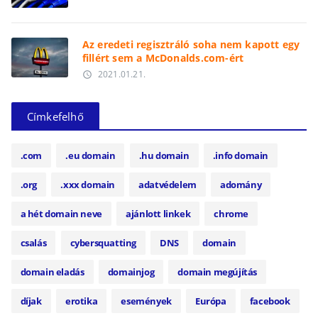
Az eredeti regisztráló soha nem kapott egy
fillért sem a McDonalds.com-ért
2021.01.21.
access_time
Címkefelhő
.com
.eu domain
.hu domain
.info domain
.org
.xxx domain
adatvédelem
adomány
a hét domain neve
ajánlott linkek
chrome
csalás
cybersquatting
DNS
domain
domain eladás
domainjog
domain megújítás
díjak
erotika
események
Európa
facebook