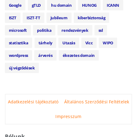
Google
gTLD
hu domain
HUNOG
ICANN
ISZT
ISZT-TT
jubileum
kiberbiztonság
microsoft
politika
rendezvények
ssl
statisztika
tárhely
Utazás
Vicc
WIPO
wordpress
árverés
ékezetes domain
új végződések
Adatkezelési tájékoztató
Általános Szerződési Feltételek
Impresszum
Rólunk