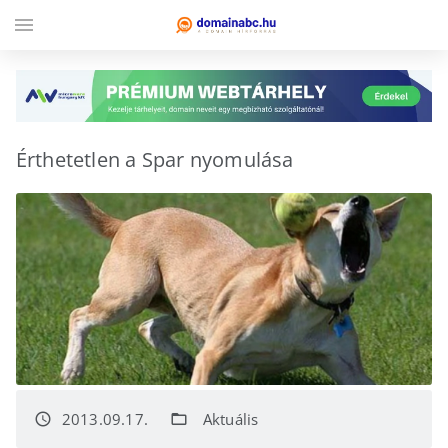
menu
Érthetetlen a Spar nyomulása
2013.09.17.
Aktuális
access_time
folder_open