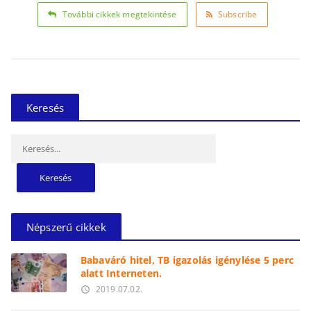
További cikkek megtekintése
Subscribe
Keresés
Keresés:
Népszerű cikkek
Babaváró hitel, TB igazolás igénylése 5 perc
alatt Interneten.
2019.07.02.
access_time