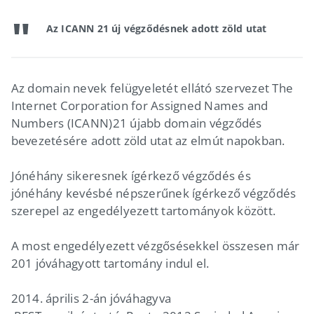
Az ICANN 21 új végződésnek adott zöld utat
Az domain nevek felügyeletét ellátó szervezet The
Internet Corporation for Assigned Names and
Numbers (ICANN)21 újabb domain végződés
bevezetésére adott zöld utat az elmút napokban.
Jónéhány sikeresnek ígérkező végződés és
jónéhány kevésbé népszerűnek ígérkező végződés
szerepel az engedélyezett tartományok között.
A most engedélyezett vézgősésekkel összesen már
201 jóváhagyott tartomány indul el.
2014. április 2-án jóváhagyva