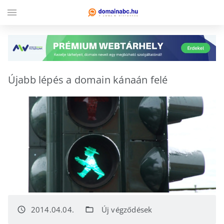
menu
Újabb lépés a domain kánaán felé
2014.04.04.
Új végződések
access_time
folder_open