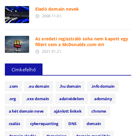
Eladó domain nevek
2008.11.01.
access_time
Az eredeti regisztráló soha nem kapott egy
fillért sem a McDonalds.com-ért
2021.01.21.
access_time
Címkefelhő
.com
.eu domain
.hu domain
.info domain
.org
.xxx domain
adatvédelem
adomány
a hét domain neve
ajánlott linkek
chrome
csalás
cybersquatting
DNS
domain
domain eladás
domainjog
domain megújítás