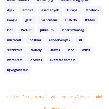
díjak
erotika
események
Európa
facebook
Google
gTLD
hu domain
HUNOG
ICANN
ISZT
ISZT-TT
jubileum
kiberbiztonság
microsoft
politika
rendezvények
ssl
statisztika
tárhely
Utazás
Vicc
WIPO
wordpress
árverés
ékezetes domain
új végződések
Adatkezelési tájékoztató
Általános Szerződési Feltételek
Impresszum