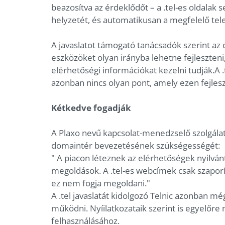
beazosítva az érdeklődőt – a .tel-es oldalak 
helyzetét, és automatikusan a megfelelő tel
A javaslatot támogató tanácsadók szerint az
eszközöket olyan irányba lehetne fejleszteni
elérhetőségi információkat kezelni tudják.A 
azonban nincs olyan pont, amely ezen fejlesz
Kétkedve fogadják
A Plaxo nevű kapcsolat-menedzselő szolgálat 
domaintér bevezetésének szükségességét:
" A piacon léteznek az elérhetőségek nyilvá
megoldások. A .tel-es webcímek csak szaporí
ez nem fogja megoldani."
A .tel javaslatát kidolgozó Telnic azonban m
működni. Nyíilatkozataik szerint is egyelőre m
felhasználásához.