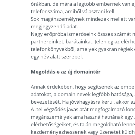
órákban, de mára a legtöbb embernek van eg
telefonszáma, amiből választani kell.
Sok magánszemélynek mindezek mellett van p
megjegyzendő adat…
Nagy erőpróba ismerőseink összes számát me
partnereinket, barátainkat. Jelenleg az elér
telefonkönyvekből, amelyek gyakran régiek 
egy név alatt szerepel.
Megoldás-e az új domaintér
Annak érdekében, hogy segítsenek az embere
adatokat, a domain nevek legfőbb hatósága, 
bevezetését. Ha jóváhagyásra kerül, akkor a
A .tel végződés javaslatát megfogalmazó lond
magánszemélyek arra használhatnának egy .t
elérhetőségeiket, és talán megoldható lenne
kezdeményezhessenek vagy üzenetet küldhes