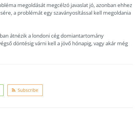
robléma megoldását megcélzó javaslat jó, azonban ehhez
sére, a problémát egy szaványosítással kell megoldania
kban átnézik a londoni cég domiantartomány
végső döntésig várni kell a jövő hónapig, vagy akár még
Subscribe