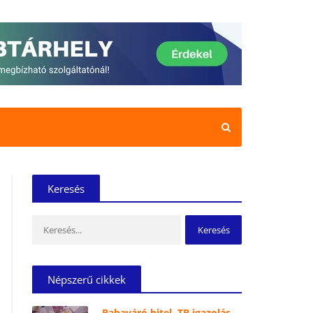
Keresés
Keresés:
Népszerű cikkek
Babaváró hitel, TB igazolás