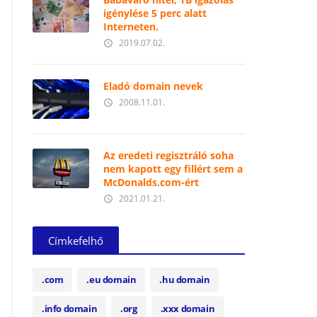
igénylése 5 perc alatt
Interneten.
2019.07.02.
access_time
Eladó domain nevek
2008.11.01.
access_time
Az eredeti regisztráló soha
nem kapott egy fillért sem a
McDonalds.com-ért
2021.01.21.
access_time
Címkefelhő
.com
.eu domain
.hu domain
.info domain
.org
.xxx domain