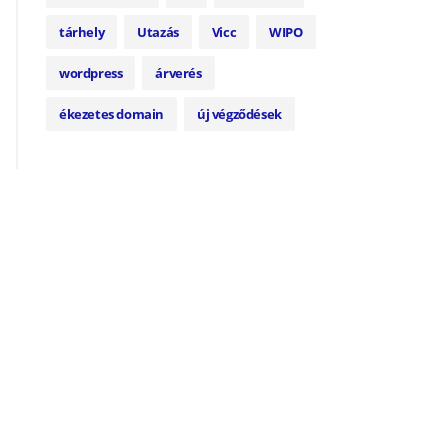
tárhely
Utazás
Vicc
WIPO
wordpress
árverés
ékezetes domain
új végződések