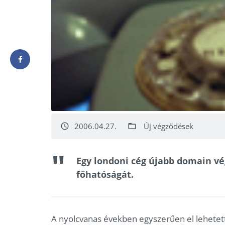
2006.04.27.
Új végződések
access_time
folder_open
Egy londoni cég újabb domain v
főhatóságát.
A nyolcvanas években egyszerűen el lehetett ér