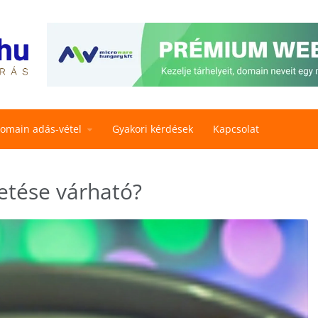
omain adás-vétel
Gyakori kérdések
Kapcsolat
etése várható?