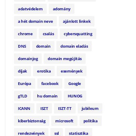
adatvédelem
adomány
a hét domain neve
ajánlott linkek
chrome
csalás
cybersquatting
DNS
domain
domain eladás
domainjog
domain megújítás
díjak
erotika
események
Európa
facebook
Google
gTLD
hu domain
HUNOG
ICANN
ISZT
ISZT-TT
jubileum
kiberbiztonság
microsoft
politika
rendezvények
ssl
statisztika