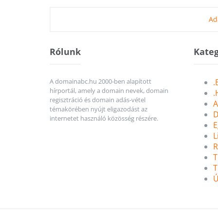
Ad
Rólunk
Kateg
A domainabc.hu 2000-ben alapított
.
hírportál, amely a domain nevek, domain
.
regisztráció és domain adás-vétel
A
témakörében nyújt eligazodást az
D
internetet használó közösség részére.
E
L
R
T
T
Ú