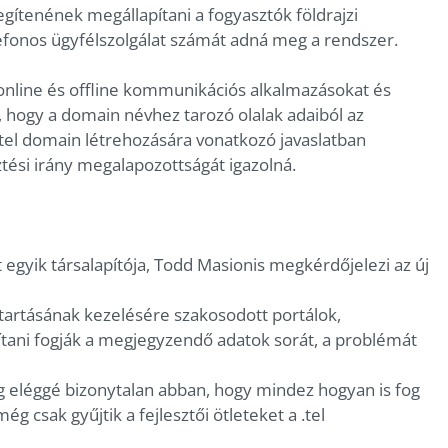
segítenének megállapítani a fogyasztók földrajzi
efonos ügyfélszolgálat számát adná meg a rendszer.
 online és offline kommunikációs alkalmazásokat és
, hogy a domain névhez tarozó olalak adaiból az
.tel domain létrehozására vonatkozó javaslatban
tési irány megalapozottságát igazolná.
egyik társalapítója, Todd Masionis megkérdőjelezi az új
ntartásának kezelésére szakosodott portálok,
tani fogják a megjegyzendő adatok sorát, a problémát
ég eléggé bizonytalan abban, hogy mindez hogyan is fog
ég csak gyűjtik a fejlesztői ötleteket a .tel