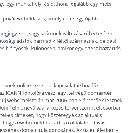
y-egy munkahelyi és otthoni, legalább egy mobil
rivát weboldala is, amely címe egy újabb
gjegyezni, vagy számunk változásáról értesíteni
hetőségi adatok harmadik féltől származnak, például
és hiányosak, különösen, amikor egy egész háztartás
knek online kezelni a kapcsolataikhoz fűződő
az ICANN fontolóra veszi egy .tel végű domaintér
z új webcímek talán már 2006-ban elérhetőek lesznek.
oni Telnic nevű vaállalkozás tervei szerint elsősorban
el-es címeket, hogy közzétegyék az aktuális
, hogy a webcímekhez tartozó oldalakról hívást
senek domain tulajdonosának. Az üzleti életben –