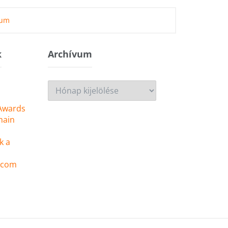
zum
k
Archívum
Archívum
 Awards
main
k a
 .com