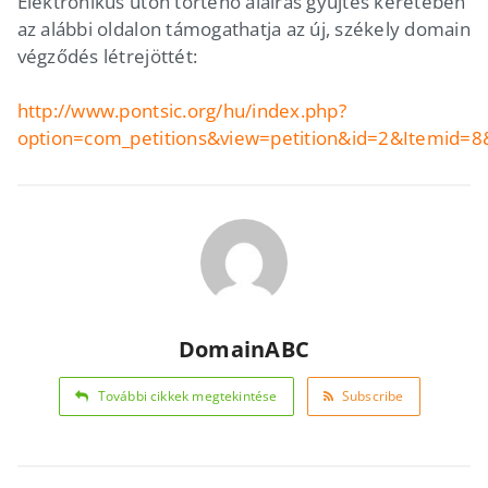
Elektronikus úton történő aláírás gyűjtés keretében
az alábbi oldalon támogathatja az új, székely domain
végződés létrejöttét:
http://www.pontsic.org/hu/index.php?
option=com_petitions&view=petition&id=2&Itemid=8
DomainABC
További cikkek megtekintése
Subscribe