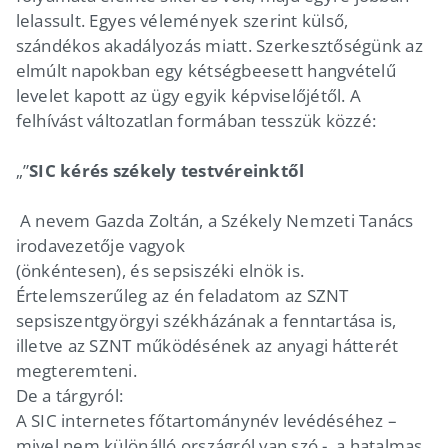
lelassult. Egyes vélemények szerint külső,
szándékos akadályozás miatt. Szerkesztőségünk az
elmúlt napokban egy kétségbeesett hangvételű
levelet kapott az ügy egyik képviselőjétől. A
felhívást változatlan formában tesszük közzé:
„”
SIC kérés székely testvéreinktől
A nevem Gazda Zoltán, a Székely Nemzeti Tanács
irodavezetője vagyok
(önkéntesen), és sepsiszéki elnök is.
Értelemszerűleg az én feladatom az SZNT
sepsiszentgyörgyi székházának a fenntartása is,
illetve az SZNT működésének az anyagi hátterét
megteremteni.
De a tárgyról:
A SIC internetes főtartománynév levédéséhez –
mivel nem különálló országról van szó -, a hatalmas