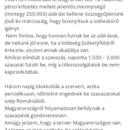
pénzi kifizetés mellett jelentős mennyiségű
(mintegy 250.000) aláírást kellene összegyűjtenünk
jövő év márciusáig, hogy bizonyítsuk a széleskörű
igényt.
Nem fontos, hogy honnan futnak be az aláírások,
de nekünk jól esne, ha a többség Székelyföldről
érkezne, viszont annak akadálya van.
Amikor elindult a szavazás, naponta 1.500 – 2.000
szavazat futott be, míg a titkosszolgálatok be nem
kapcsolkódtak.
Három napig blokkolták a szervert, azóta
periodikusan, időnként engednek be szavazatokat
szép Romániából.
Magyarországról folyamatosan befolynak a
szavazatok gondmentesen.
Amúgy jelzem, hogy a server Magyarországon van.
Az lenne az igazi segítség, ha széleskörűen