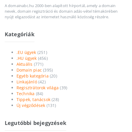
A domainabc.hu 2000-ben alapított hírportál, amely a domain
nevek, domain regisztráció és domain adás-vétel témakörében
nyújt eligazodást az internetet használó közösség részére.
Kategóriák
.EU ügyek
(251)
.HU ügyek
(456)
Aktuális
(771)
Domain piac
(395)
Egyéb kategória
(20)
Linkajánló
(42)
Regisztrátorok világa
(39)
Technika
(84)
Tippek, tanácsok
(28)
Új végződések
(131)
Legutóbbi bejegyzések