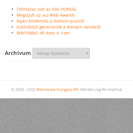
Teltházas volt az idei HUNOG
Megújult az .eu Web Awards
Nyári kitekintés a domain piacról
Különböző generációk a domain nevekről
Mérföldkő: 40 éves a .com
Archívum
Archívum
© 2003 - 2022
Microware Hungary Kft.
Minden jog fenntartva!