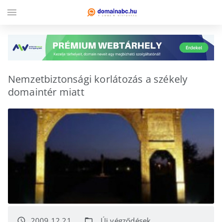
menu
Nemzetbiztonsági korlátozás a székely
domaintér miatt
2009.12.21.
Új végződések
access_time
folder_open