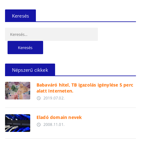
Keresés
Keresés:
Népszerű cikkek
Babaváró hitel, TB igazolás igénylése 5 perc
alatt Interneten.
2019.07.02.
access_time
Eladó domain nevek
2008.11.01.
access_time