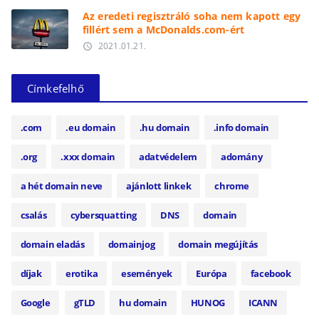
Az eredeti regisztráló soha nem kapott egy
fillért sem a McDonalds.com-ért
2021.01.21.
access_time
Címkefelhő
.com
.eu domain
.hu domain
.info domain
.org
.xxx domain
adatvédelem
adomány
a hét domain neve
ajánlott linkek
chrome
csalás
cybersquatting
DNS
domain
domain eladás
domainjog
domain megújítás
díjak
erotika
események
Európa
facebook
Google
gTLD
hu domain
HUNOG
ICANN