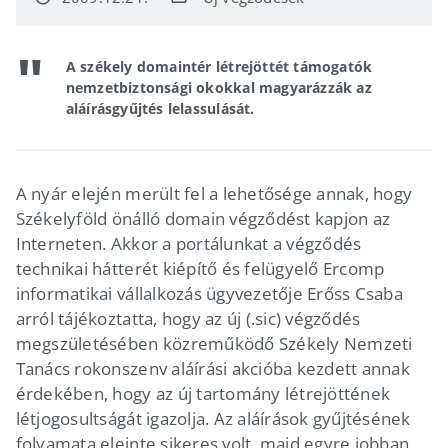
A székely domaintér létrejöttét támogatók
nemzetbiztonsági okokkal magyarázzák az
aláírásgyűjtés lelassulását.
A nyár elején merült fel a lehetősége annak, hogy
Székelyföld önálló domain végződést kapjon az
Interneten. Akkor a portálunkat a végződés
technikai hátterét kiépítő és felügyelő Ercomp
informatikai vállalkozás ügyvezetője Erőss Csaba
arról tájékoztatta, hogy az új (.sic) végződés
megszületésében közreműködő Székely Nemzeti
Tanács rokonszenv aláírási akcióba kezdett annak
érdekében, hogy az új tartomány létrejöttének
létjogosultságát igazolja. Az aláírások gyűjtésének
folyamata eleinte sikeres volt, majd egyre jobban