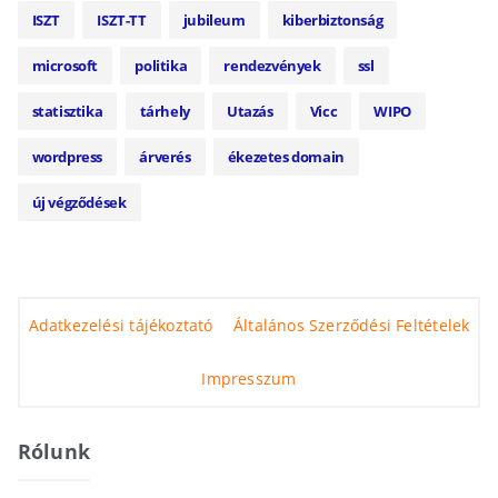
ISZT
ISZT-TT
jubileum
kiberbiztonság
microsoft
politika
rendezvények
ssl
statisztika
tárhely
Utazás
Vicc
WIPO
wordpress
árverés
ékezetes domain
új végződések
Adatkezelési tájékoztató
Általános Szerződési Feltételek
Impresszum
Rólunk