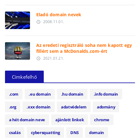
Eladó domain nevek
2008.11.01.
access_time
Az eredeti regisztráló soha nem kapott egy
fillért sem a McDonalds.com-ért
2021.01.21.
access_time
Címkefelhő
.com
.eu domain
.hu domain
.info domain
.org
.xxx domain
adatvédelem
adomány
a hét domain neve
ajánlott linkek
chrome
csalás
cybersquatting
DNS
domain