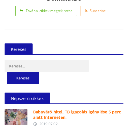
További cikkek megtekintése
Subscribe
Keresés
Keresés:
Népszerű cikkek
Babaváró hitel, TB igazolás igénylése 5 perc
alatt Interneten.
2019.07.02.
access_time