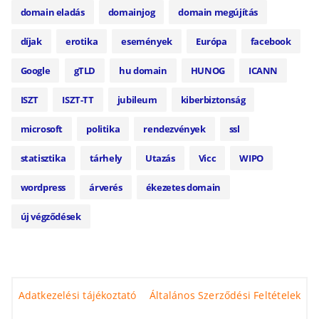
domain eladás
domainjog
domain megújítás
díjak
erotika
események
Európa
facebook
Google
gTLD
hu domain
HUNOG
ICANN
ISZT
ISZT-TT
jubileum
kiberbiztonság
microsoft
politika
rendezvények
ssl
statisztika
tárhely
Utazás
Vicc
WIPO
wordpress
árverés
ékezetes domain
új végződések
Adatkezelési tájékoztató
Általános Szerződési Feltételek