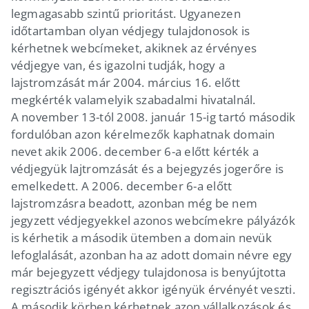
legmagasabb szintű prioritást. Ugyanezen
időtartamban olyan védjegy tulajdonosok is
kérhetnek webcímeket, akiknek az érvényes
védjegye van, és igazolni tudják, hogy a
lajstromzását már 2004. március 16. előtt
megkérték valamelyik szabadalmi hivatalnál.
A november 13-tól 2008. január 15-ig tartó második
fordulóban azon kérelmezők kaphatnak domain
nevet akik 2006. december 6-a előtt kérték a
védjegyük lajtromzását és a bejegyzés jogerőre is
emelkedett. A 2006. december 6-a előtt
lajstromzásra beadott, azonban még be nem
jegyzett védjegyekkel azonos webcímekre pályázók
is kérhetik a második ütemben a domain nevük
lefoglalását, azonban ha az adott domain névre egy
már bejegyzett védjegy tulajdonosa is benyújtotta
regisztrációs igényét akkor igényük érvényét veszti.
A második körben kérhetnek azon vállalkozások és