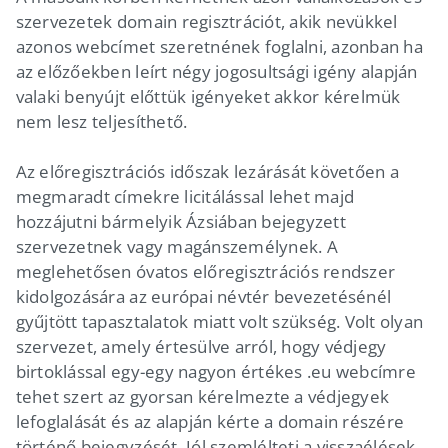
szervezetek domain regisztrációt, akik nevükkel
azonos webcímet szeretnének foglalni, azonban ha
az előzőekben leírt négy jogosultsági igény alapján
valaki benyújt előttük igényeket akkor kérelmük
nem lesz teljesíthető.
Az előregisztrációs időszak lezárását követően a
megmaradt címekre licitálással lehet majd
hozzájutni bármelyik Ázsiában bejegyzett
szervezetnek vagy magánszemélynek. A
meglehetősen óvatos előregisztrációs rendszer
kidolgozására az európai névtér bevezetésénél
gyűjtött tapasztalatok miatt volt szükség. Volt olyan
szervezet, amely értesülve arról, hogy védjegy
birtoklással egy-egy nagyon értékes .eu webcímre
tehet szert az gyorsan kérelmezte a védjegyek
lefoglalását és az alapján kérte a domain részére
történő bejegyzését. Jól szemlélteti a visszaélések