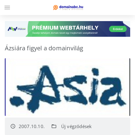
menu
Ázsiára figyel a domainvilág
2007.10.10.
Új végződések
access_time
folder_open