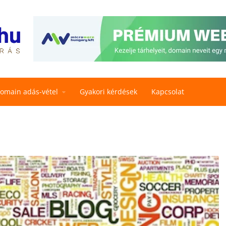
omain adás-vétel
Gyakori kérdések
Kapcsolat