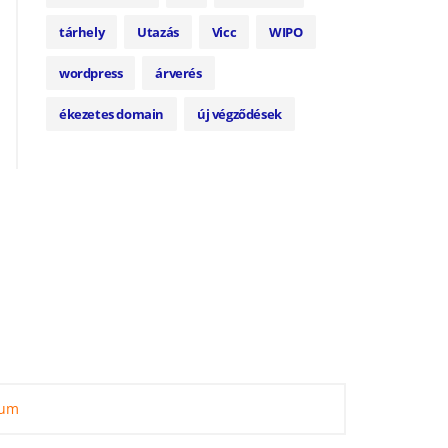
tárhely
Utazás
Vicc
WIPO
wordpress
árverés
ékezetes domain
új végződések
zum