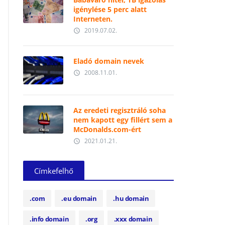
igénylése 5 perc alatt
Interneten.
2019.07.02.
access_time
Eladó domain nevek
2008.11.01.
access_time
Az eredeti regisztráló soha
nem kapott egy fillért sem a
McDonalds.com-ért
2021.01.21.
access_time
Címkefelhő
.com
.eu domain
.hu domain
.info domain
.org
.xxx domain