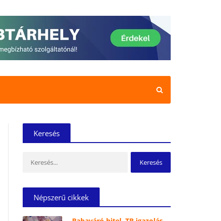
Keresés
Keresés:
Népszerű cikkek
Babaváró hitel, TB igazolás