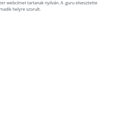
ezer webcímet tartanak nyilván. A .guru elvesztette
madik helyre szorult.