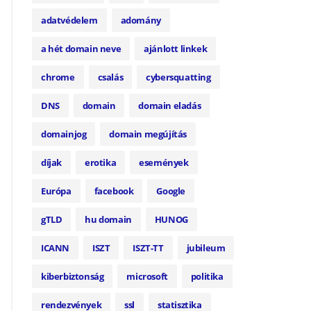
adatvédelem
adomány
a hét domain neve
ajánlott linkek
chrome
csalás
cybersquatting
DNS
domain
domain eladás
domainjog
domain megújítás
díjak
erotika
események
Európa
facebook
Google
gTLD
hu domain
HUNOG
ICANN
ISZT
ISZT-TT
jubileum
kiberbiztonság
microsoft
politika
rendezvények
ssl
statisztika