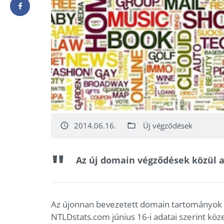
2014.06.16.
Új végződések
access_time
folder_open
Az új domain végződések közül a 
Az újonnan bevezetett domain tartományok 
NTLDstats.com június 16-i adatai szerint köz