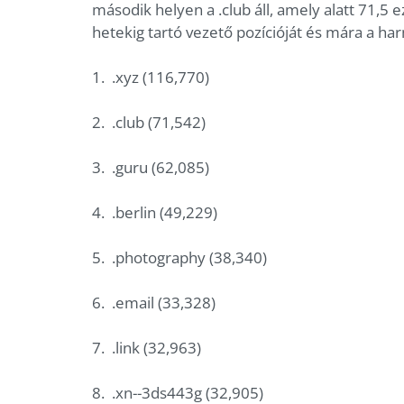
második helyen a .club áll, amely alatt 71,5 
hetekig tartó vezető pozícióját és mára a har
1. .xyz (116,770)
2. .club (71,542)
3. .guru (62,085)
4. .berlin (49,229)
5. .photography (38,340)
6. .email (33,328)
7. .link (32,963)
8. .xn--3ds443g (32,905)