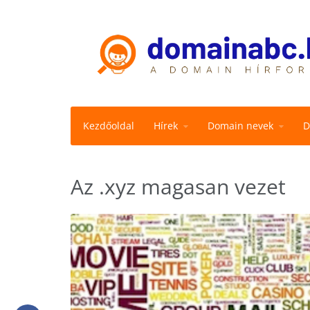
Kezdőoldal
Hírek
Domain nevek
D
Az .xyz magasan vezet