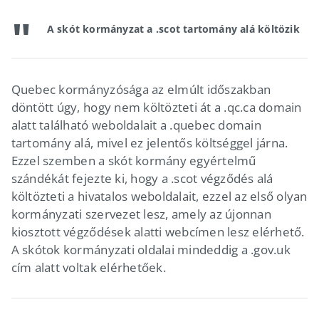
A skót kormányzat a .scot tartomány alá költözik
Quebec kormányzósága az elmúlt időszakban
döntött úgy, hogy nem költözteti át a .qc.ca domain
alatt található weboldalait a .quebec domain
tartomány alá, mivel ez jelentős költséggel járna.
Ezzel szemben a skót kormány egyértelmű
szándékát fejezte ki, hogy a .scot végződés alá
költözteti a hivatalos weboldalait, ezzel az első olyan
kormányzati szervezet lesz, amely az újonnan
kiosztott végződések alatti webcímen lesz elérhető.
A skótok kormányzati oldalai mindeddig a .gov.uk
cím alatt voltak elérhetőek.