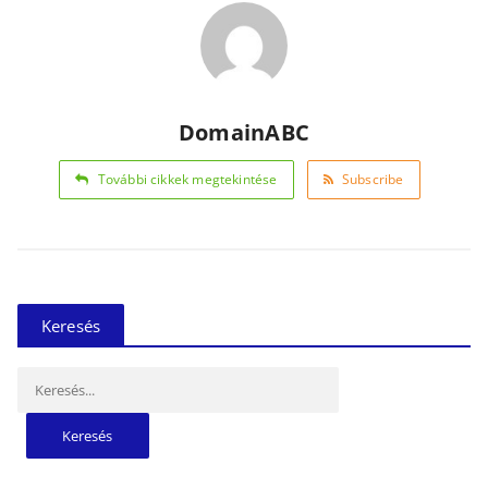
DomainABC
További cikkek megtekintése
Subscribe
Keresés
Keresés: