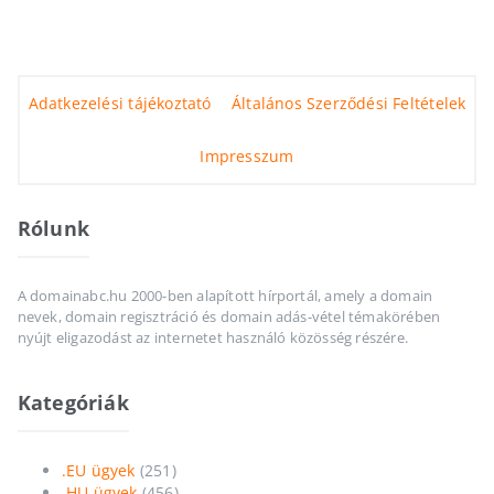
Adatkezelési tájékoztató
Általános Szerződési Feltételek
Impresszum
Rólunk
A domainabc.hu 2000-ben alapított hírportál, amely a domain
nevek, domain regisztráció és domain adás-vétel témakörében
nyújt eligazodást az internetet használó közösség részére.
Kategóriák
.EU ügyek
(251)
.HU ügyek
(456)