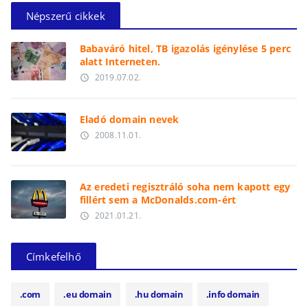
Népszerű cikkek
Babaváró hitel, TB igazolás igénylése 5 perc
alatt Interneten.
2019.07.02.
access_time
Eladó domain nevek
2008.11.01.
access_time
Az eredeti regisztráló soha nem kapott egy
fillért sem a McDonalds.com-ért
2021.01.21.
access_time
Címkefelhő
.com
.eu domain
.hu domain
.info domain