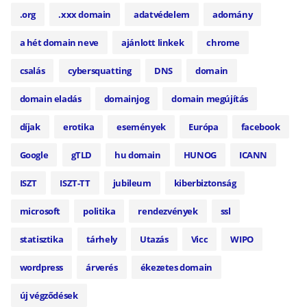
.org
.xxx domain
adatvédelem
adomány
a hét domain neve
ajánlott linkek
chrome
csalás
cybersquatting
DNS
domain
domain eladás
domainjog
domain megújítás
díjak
erotika
események
Európa
facebook
Google
gTLD
hu domain
HUNOG
ICANN
ISZT
ISZT-TT
jubileum
kiberbiztonság
microsoft
politika
rendezvények
ssl
statisztika
tárhely
Utazás
Vicc
WIPO
wordpress
árverés
ékezetes domain
új végződések