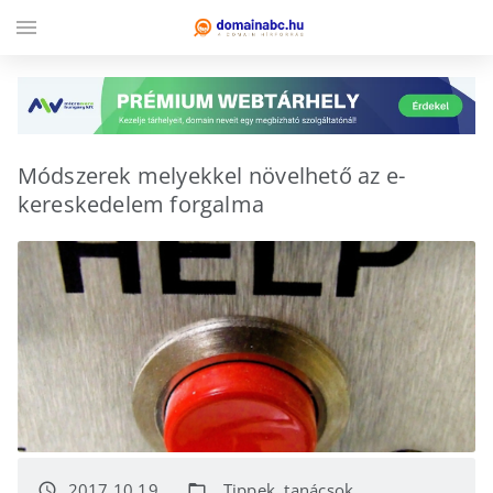
menu
Módszerek melyekkel növelhető az e-
kereskedelem forgalma
2017.10.19.
Tippek, tanácsok
access_time
folder_open