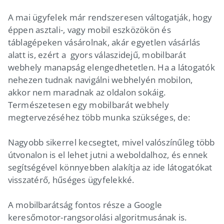
A mai ügyfelek már rendszeresen váltogatják, hogy
éppen asztali-, vagy mobil eszközökön és
táblagépeken vásárolnak, akár egyetlen vásárlás
alatt is, ezért a gyors válaszidejű, mobilbarát
webhely manapság elengedhetetlen. Ha a látogatók
nehezen tudnak navigálni webhelyén mobilon,
akkor nem maradnak az oldalon sokáig.
Természetesen egy mobilbarát webhely
megtervezéséhez több munka szükséges, de:
Nagyobb sikerrel kecsegtet, mivel valószínűleg több
útvonalon is el lehet jutni a weboldalhoz, és ennek
segítségével könnyebben alakítja az ide látogatókat
visszatérő, hűséges ügyfelekké.
A mobilbarátság fontos része a Google
keresőmotor-rangsorolási algoritmusának is.