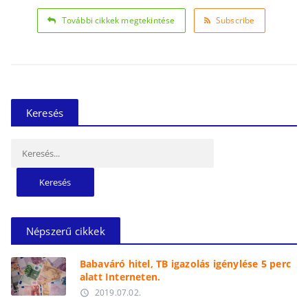
További cikkek megtekintése
Subscribe
Keresés
Keresés:
Népszerű cikkek
Babaváró hitel, TB igazolás igénylése 5 perc
alatt Interneten.
2019.07.02.
access_time