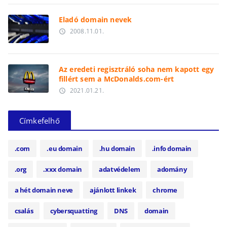
Eladó domain nevek
2008.11.01.
access_time
Az eredeti regisztráló soha nem kapott egy
fillért sem a McDonalds.com-ért
2021.01.21.
access_time
Címkefelhő
.com
.eu domain
.hu domain
.info domain
.org
.xxx domain
adatvédelem
adomány
a hét domain neve
ajánlott linkek
chrome
csalás
cybersquatting
DNS
domain