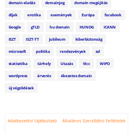
domain eladás
domainjog
domain megújítás
díjak
erotika
események
Európa
facebook
Google
gTLD
hu domain
HUNOG
ICANN
ISZT
ISZT-TT
jubileum
kiberbiztonság
microsoft
politika
rendezvények
ssl
statisztika
tárhely
Utazás
Vicc
WIPO
wordpress
árverés
ékezetes domain
új végződések
Adatkezelési tájékoztató
Általános Szerződési Feltételek