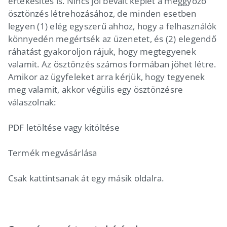
értékesítés is. Nincs jól bevált képlet a meggyőző
ösztönzés létrehozásához, de minden esetben
legyen (1) elég egyszerű ahhoz, hogy a felhasználók
könnyedén megértsék az üzenetet, és (2) elegendő
ráhatást gyakoroljon rájuk, hogy megtegyenek
valamit. Az ösztönzés számos formában jöhet létre.
Amikor az ügyfeleket arra kérjük, hogy tegyenek
meg valamit, akkor végülis egy ösztönzésre
válaszolnak:
PDF letöltése vagy kitöltése
Termék megvásárlása
Csak kattintsanak át egy másik oldalra.