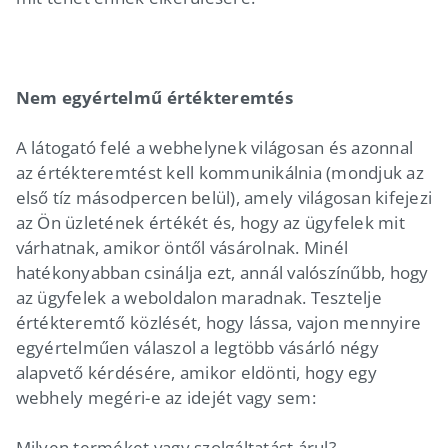
Nem egyértelmű értékteremtés
A látogató felé a webhelynek világosan és azonnal
az értékteremtést kell kommunikálnia (mondjuk az
első tíz másodpercen belül), amely világosan kifejezi
az Ön üzletének értékét és, hogy az ügyfelek mit
várhatnak, amikor öntől vásárolnak. Minél
hatékonyabban csinálja ezt, annál valószínűbb, hogy
az ügyfelek a weboldalon maradnak. Tesztelje
értékteremtő közlését, hogy lássa, vajon mennyire
egyértelműen válaszol a legtöbb vásárló négy
alapvető kérdésére, amikor eldönti, hogy egy
webhely megéri-e az idejét vagy sem:
Milyen terméket vagy szolgáltatást árul?