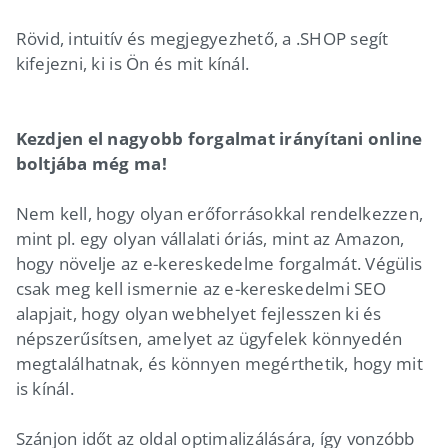
Rövid, intuitív és megjegyezhető, a .SHOP segít
kifejezni, ki is Ön és mit kínál.
Kezdjen el nagyobb forgalmat irányítani online
boltjába még ma!
Nem kell, hogy olyan erőforrásokkal rendelkezzen,
mint pl. egy olyan vállalati óriás, mint az Amazon,
hogy növelje az e-kereskedelme forgalmát. Végülis
csak meg kell ismernie az e-kereskedelmi SEO
alapjait, hogy olyan webhelyet fejlesszen ki és
népszerűsítsen, amelyet az ügyfelek könnyedén
megtalálhatnak, és könnyen megérthetik, hogy mit
is kínál.
Szánjon időt az oldal optimalizálására, így vonzóbb