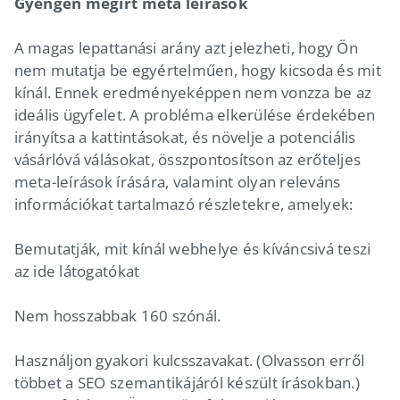
Gyengén megírt meta leírások
A magas lepattanási arány azt jelezheti, hogy Ön
nem mutatja be egyértelműen, hogy kicsoda és mit
kínál. Ennek eredményeképpen nem vonzza be az
ideális ügyfelet. A probléma elkerülése érdekében
irányítsa a kattintásokat, és növelje a potenciális
vásárlóvá válásokat, összpontosítson az erőteljes
meta-leírások írására, valamint olyan releváns
információkat tartalmazó részletekre, amelyek:
Bemutatják, mit kínál webhelye és kíváncsivá teszi
az ide látogatókat
Nem hosszabbak 160 szónál.
Használjon gyakori kulcsszavakat. (Olvasson erről
többet a SEO szemantikájáról készült írásokban.)