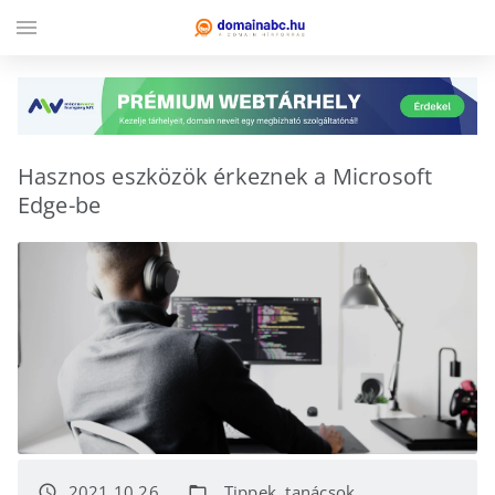
menu
Hasznos eszközök érkeznek a Microsoft
Edge-be
2021.10.26.
Tippek, tanácsok
access_time
folder_open