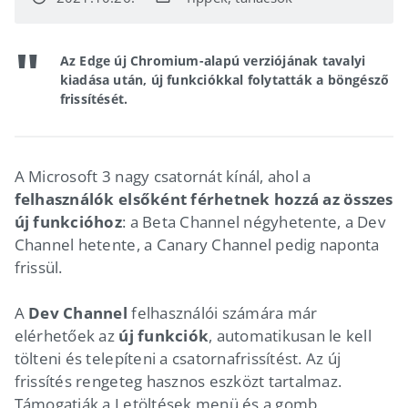
Az Edge új Chromium-alapú verziójának tavalyi
kiadása után, új funkciókkal folytatták a böngésző
frissítését.
A Microsoft 3 nagy csatornát kínál, ahol a
felhasználók elsőként férhetnek hozzá az összes
új funkcióhoz
: a Beta Channel négyhetente, a Dev
Channel hetente, a Canary Channel pedig naponta
frissül.
A
Dev Channel
felhasználói számára már
elérhetőek az
új funkciók
, automatikusan le kell
tölteni és telepíteni a csatornafrissítést. Az új
frissítés rengeteg hasznos eszközt tartalmaz.
Támogatják a Letöltések menü és a gomb