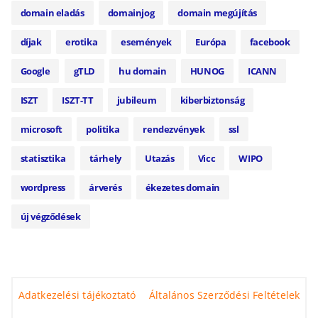
domain eladás
domainjog
domain megújítás
díjak
erotika
események
Európa
facebook
Google
gTLD
hu domain
HUNOG
ICANN
ISZT
ISZT-TT
jubileum
kiberbiztonság
microsoft
politika
rendezvények
ssl
statisztika
tárhely
Utazás
Vicc
WIPO
wordpress
árverés
ékezetes domain
új végződések
Adatkezelési tájékoztató
Általános Szerződési Feltételek