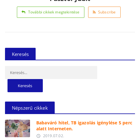
További cikkek megtekintése
Subscribe
Keresés
Keresés:
Népszerű cikkek
Babaváró hitel, TB igazolás igénylése 5 perc
alatt Interneten.
2019.07.02.
access_time