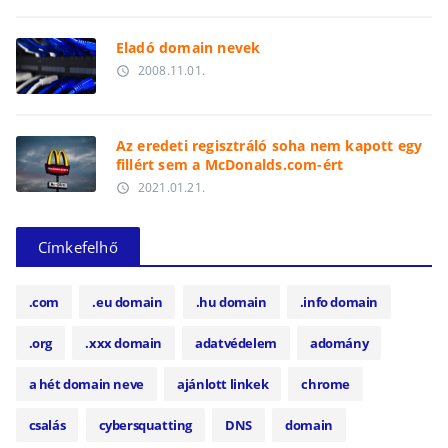
Eladó domain nevek
2008.11.01.
access_time
Az eredeti regisztráló soha nem kapott egy
fillért sem a McDonalds.com-ért
2021.01.21.
access_time
Címkefelhő
.com
.eu domain
.hu domain
.info domain
.org
.xxx domain
adatvédelem
adomány
a hét domain neve
ajánlott linkek
chrome
csalás
cybersquatting
DNS
domain