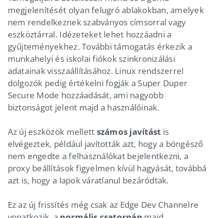
megjelenítését olyan felugró ablakokban, amelyek
nem rendelkeznek szabványos címsorral vagy
eszköztárral. Idézeteket lehet hozzáadni a
gyűjteményekhez. További támogatás érkezik a
munkahelyi és iskolai fiókok szinkronizálási
adatainak visszaállításához. Linux rendszerrel
dolgozók pedig értékelni fogják a Super Duper
Secure Mode hozzáadását, ami nagyobb
biztonságot jelent majd a használóinak.
Az új eszközök mellett
számos javítást
is
elvégeztek, például javították azt, hogy a böngésző
nem engedte a felhasználókat bejelentkezni, a
proxy beállítások figyelmen kívül hagyását, továbbá
azt is, hogy a lapok váratlanul bezáródtak.
Ez az új frissítés még csak az Edge Dev Channelre
vonatkozik, a
normális csatornán
majd