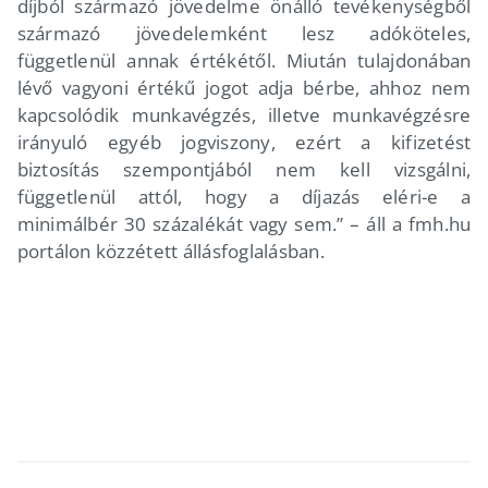
díjból származó jövedelme önálló tevékenységből
származó jövedelemként lesz adóköteles,
függetlenül annak értékétől. Miután tulajdonában
lévő vagyoni értékű jogot adja bérbe, ahhoz nem
kapcsolódik munkavégzés, illetve munkavégzésre
irányuló egyéb jogviszony, ezért a kifizetést
biztosítás szempontjából nem kell vizsgálni,
függetlenül attól, hogy a díjazás eléri-e a
minimálbér 30 százalékát vagy sem.” – áll a fmh.hu
portálon közzétett állásfoglalásban.