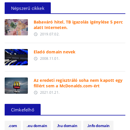
Népszerű cikkek
Babaváró hitel, TB igazolás igénylése 5 perc
alatt Interneten.
2019.07.02.
access_time
Eladó domain nevek
2008.11.01.
access_time
Az eredeti regisztráló soha nem kapott egy
fillért sem a McDonalds.com-ért
2021.01.21.
access_time
Címkefelhő
.com
.eu domain
.hu domain
.info domain