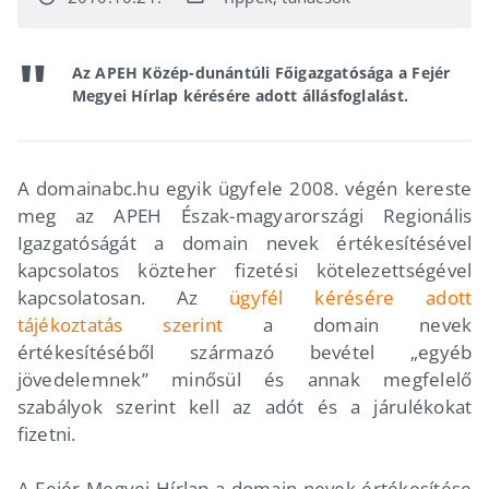
Az APEH Közép-dunántúli Főigazgatósága a Fejér
Megyei Hírlap kérésére adott állásfoglalást.
A domainabc.hu egyik ügyfele 2008. végén kereste
meg az APEH Észak-magyarországi Regionális
Igazgatóságát a domain nevek értékesítésével
kapcsolatos közteher fizetési kötelezettségével
kapcsolatosan. Az
ügyfél kérésére adott
tájékoztatás szerint
a domain nevek
értékesítéséből származó bevétel „egyéb
jövedelemnek” minősül és annak megfelelő
szabályok szerint kell az adót és a járulékokat
fizetni.
A Fejér Megyei Hírlap a domain nevek értékesítése