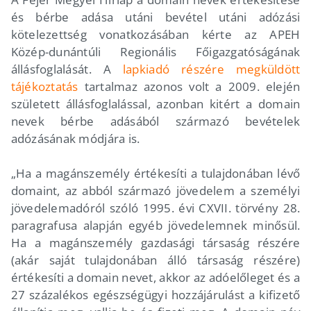
és bérbe adása utáni bevétel utáni adózási
kötelezettség vonatkozásában kérte az APEH
Közép-dunántúli Regionális Főigazgatóságának
állásfoglalását. A
lapkiadó részére megküldött
tájékoztatás
tartalmaz azonos volt a 2009. elején
született állásfoglalással, azonban kitért a domain
nevek bérbe adásából származó bevételek
adózásának módjára is.
„Ha a magánszemély értékesíti a tulajdonában lévő
domaint, az abból származó jövedelem a személyi
jövedelemadóról szóló 1995. évi CXVII. törvény 28.
paragrafusa alapján egyéb jövedelemnek minősül.
Ha a magánszemély gazdasági társaság részére
(akár saját tulajdonában álló társaság részére)
értékesíti a domain nevet, akkor az adóelőleget és a
27 százalékos egészségügyi hozzájárulást a kifizető