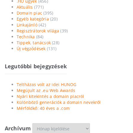
.HU ügyek
(456)
Aktuális
(771)
Domain piac
(395)
Egyéb kategória
(20)
Linkajánló
(42)
Regisztrátorok világa
(39)
Technika
(84)
Tippek, tanácsok
(28)
Új végződések
(131)
Legutóbbi bejegyzések
Teltházas volt az idei HUNOG
Megújult az .eu Web Awards
Nyári kitekintés a domain piacról
Különböző generációk a domain nevekről
Mérföldkő: 40 éves a .com
Archívum
Archívum