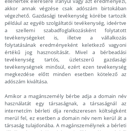
ellenérték elérésére irányul vagy azt eredményezi,
akkor annak végzése csak adószám birtokában
végezhető. Gazdasági tevékenység körébe tartozik
például az egyéb szolgáltatói tevékenység, ideértve
a szellemi szabadfoglalkozásként folytatott
tevékenységeket is, illetve a vállalkozás
folytatásának eredményeként keletkező vagyoni
értékű jog hasznosítását. Mivel a bérbeadási
tevékenység tartós, üzletszerű gazdasági
tevékenységnek minősül, ezért ezen tevékenység
megkezdése előtt minden esetben kötelező az
adószám kiváltása.
Amikor a magánszemély bérbe adja a domain név
használatát egy társaságnak, a társaságnál az
internetcím bérleti díja rendszeresen költségként
merül fel, ez esetben a domain név nem kerül át a
társaság tulajdonába. A magánszemélynek a bérleti