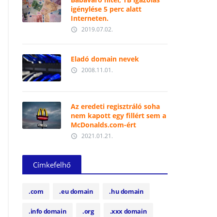
igénylése 5 perc alatt
Interneten.
2019.07.02.
access_time
Eladó domain nevek
2008.11.01.
access_time
Az eredeti regisztráló soha
nem kapott egy fillért sem a
McDonalds.com-ért
2021.01.21.
access_time
Címkefelhő
.com
.eu domain
.hu domain
.info domain
.org
.xxx domain