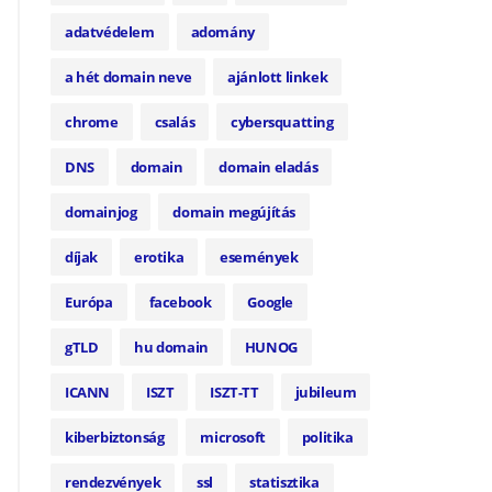
adatvédelem
adomány
a hét domain neve
ajánlott linkek
chrome
csalás
cybersquatting
DNS
domain
domain eladás
domainjog
domain megújítás
díjak
erotika
események
Európa
facebook
Google
gTLD
hu domain
HUNOG
ICANN
ISZT
ISZT-TT
jubileum
kiberbiztonság
microsoft
politika
rendezvények
ssl
statisztika