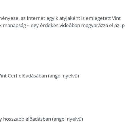
ményese, az Internet egyik atyjaként is emlegetett Vint
zik manapság – egy érdekes videóban magyarázza el az Ip
int Cerf előadásában (angol nyelvű)
y hosszabb előadásban (angol nyelvű)