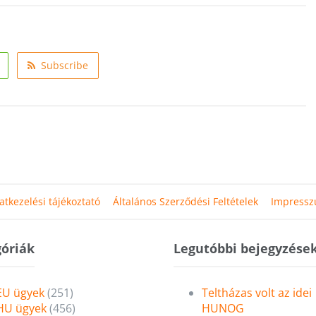
Subscribe
atkezelési tájékoztató
Általános Szerződési Feltételek
Impress
óriák
Legutóbbi bejegyzése
EU ügyek
(251)
Teltházas volt az idei
HU ügyek
(456)
HUNOG