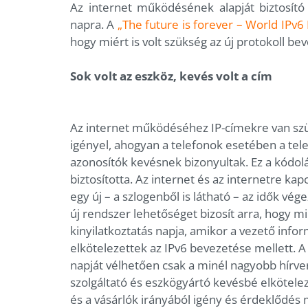
Az internet működésének alapját biztosító 
napra. A
„The future is forever – World IPv6
hogy miért is volt szükség az új protokoll be
Sok volt az eszköz, kevés volt a cím
Az internet működéséhez IP-címekre van szü
igényel, ahogyan a telefonok esetében a tel
azonosítók kevésnek bizonyultak. Ez a kódol
biztosította. Az internet és az internetre 
egy új – a szlogenből is látható – az idők vég
új rendszer lehetőséget bizosít arra, hogy m
kinyilatkoztatás napja, amikor a vezető inform
elkötelezettek az IPv6 bevezetése mellett. A
napját vélhetően csak a minél nagyobb hírver
szolgáltató és eszkögyártó kevésbé elkötele
és a vásárlók irányából igény és érdeklődés 