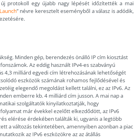
új protokoll egy újabb nagy lépését időzítették a mai
 Launch
” névre keresztelt eseményből a válasz is adódik,
vezetésére.
kség. Minden gép, berendezés önálló IP cím kiosztást
efonszámok. Az eddig használt IPv4-es szabványú
ás 4,3 milliárd egyedi cím létrehozásának lehetőségét
kapcsolódó eszközök számának rohamos fejlődésével és
ezetéig elegendő megoldást kellett találni, ez az IPv6. Az
inden emberre kb. 4 milliárd cím jusson. A mai nap a
atikai szolgáltatók kinyilatkoztatják, hogy
 folyamat már évekkel ezelőtt elkezdődött, az IPv6
és elérése érdekében találták ki, ugyanis a legtöbb
zett a változás tekintetében, amennyiben azonban a piac
mutatkozik az IPv6 eszközökre az az átállás