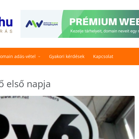
omain adás-vétel
Gyakori kérdések
Kapcsolat
ő első napja