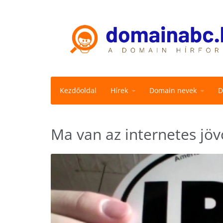
Kezdőoldal
Hírek
Domain nevek
D
Ma van az internetes jöv