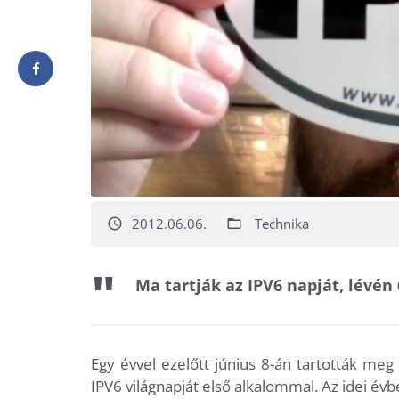
2012.06.06.
Technika
access_time
folder_open
Ma tartják az IPV6 napját, lévén 6
Egy évvel ezelőtt június 8-án tartották me
IPV6 világnapját első alkalommal. Az idei évb