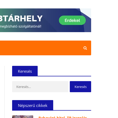
Keresés
Keresés:
Népszerű cikkek
Babaváró hitel, TB igazolás