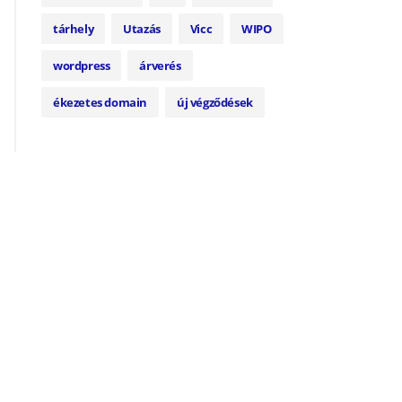
tárhely
Utazás
Vicc
WIPO
wordpress
árverés
ékezetes domain
új végződések