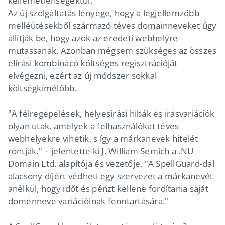
kellemetlenségektől.
Az új szolgáltatás lényege, hogy a legjellemzőbb
melléütésekből származó téves domainneveket úgy
állítják be, hogy azok az eredeti webhelyre
mutassanak. Azonban mégsem szükséges az összes
elírási kombinácó költséges regisztrációját
elvégezni, ezért az új módszer sokkal
költségkímélőbb.
"A félregépelések, helyesírási hibák és írásvariációk
olyan utak, amelyek a felhasználókat téves
webhelyekre vihetik, s így a márkanevek hitelét
rontják." – jelentette ki J. William Semich a .NU
Domain Ltd. alapítója és vezetője. "A SpellGuard-dal
alacsony díjért védheti egy szervezet a márkanevét
anélkül, hogy időt és pénzt kellene fordítania saját
doménneve variációinak fenntartására."