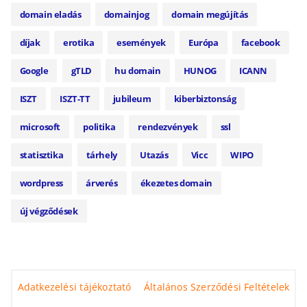
domain eladás
domainjog
domain megújítás
díjak
erotika
események
Európa
facebook
Google
gTLD
hu domain
HUNOG
ICANN
ISZT
ISZT-TT
jubileum
kiberbiztonság
microsoft
politika
rendezvények
ssl
statisztika
tárhely
Utazás
Vicc
WIPO
wordpress
árverés
ékezetes domain
új végződések
Adatkezelési tájékoztató
Általános Szerződési Feltételek