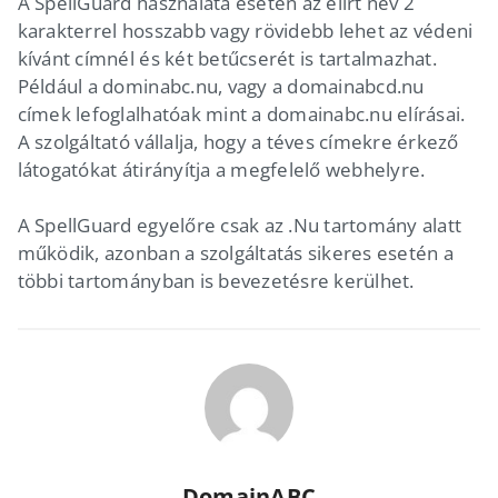
A SpellGuard használata esetén az elírt név 2
karakterrel hosszabb vagy rövidebb lehet az védeni
kívánt címnél és két betűcserét is tartalmazhat.
Például a dominabc.nu, vagy a domainabcd.nu
címek lefoglalhatóak mint a domainabc.nu elírásai.
A szolgáltató vállalja, hogy a téves címekre érkező
látogatókat átirányítja a megfelelő webhelyre.
A SpellGuard egyelőre csak az .Nu tartomány alatt
működik, azonban a szolgáltatás sikeres esetén a
többi tartományban is bevezetésre kerülhet.
DomainABC