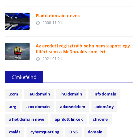
Eladó domain nevek
2008.11.01.
access_time
Az eredeti regisztráló soha nem kapott egy
fillért sem a McDonalds.com-ért
2021.01.21.
access_time
Címkefelhő
.com
.eu domain
.hu domain
.info domain
.org
.xxx domain
adatvédelem
adomány
a hét domain neve
ajánlott linkek
chrome
csalás
cybersquatting
DNS
domain