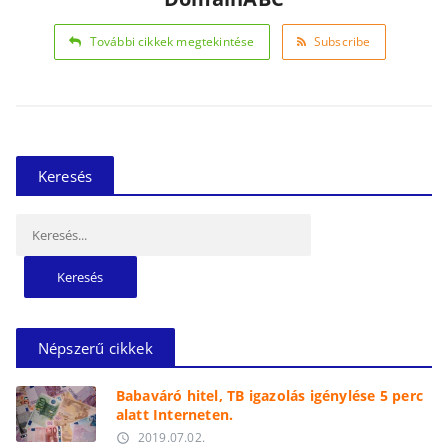
További cikkek megtekintése
Subscribe
Keresés
Keresés:
Népszerű cikkek
Babaváró hitel, TB igazolás igénylése 5 perc
alatt Interneten.
2019.07.02.
access_time