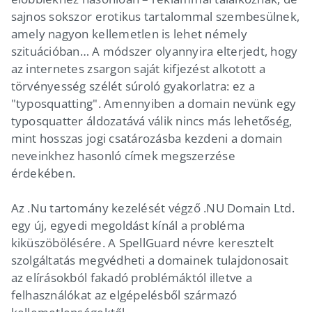
sajnos sokszor erotikus tartalommal szembesülnek,
amely nagyon kellemetlen is lehet némely
szituációban… A módszer olyannyira elterjedt, hogy
az internetes zsargon saját kifjezést alkotott a
törvényesség szélét súroló gyakorlatra: ez a
"typosquatting". Amennyiben a domain nevünk egy
typosquatter áldozatává válik nincs más lehetőség,
mint hosszas jogi csatározásba kezdeni a domain
neveinkhez hasonló címek megszerzése
érdekében.
Az .Nu tartomány kezelését végző .NU Domain Ltd.
egy új, egyedi megoldást kínál a probléma
kiküszöbölésére. A SpellGuard névre keresztelt
szolgáltatás megvédheti a domainek tulajdonosait
az elírásokból fakadó problémáktól illetve a
felhasználókat az elgépelésből származó