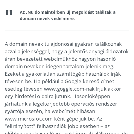
Az .Nu domaintérben új megoldást találtak a
domain nevek védelmére.
A domain nevek tulajdonosai gyakran találkoznak
azzal a jelenséggel, hogy a jelentős anyagi áldozatok
árán bevezetett webcímükhöz nagyon hasonló
domain neveken idegen tartalom jelenik meg.
Ezeket a gyakorlatlan számítógép használók írják
tévesen be. Ha például a Google kereső címét
esetleg tévesen www.goggle.com-nak írjuk akkor
egy hirdetési oldalra jutunk. Hasonlóképpen
járhatunk a legelterjedtebb operációs rendszer
gyártója esetén, ha webcímét hibásan
www.microsfot.com-ként gépeljük be. Az
"elirányított" felhasználók jobb esetben – az
előbbiekhez hasonlóan – reklámmal találkoznak, de