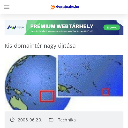
menu
Kis domaintér nagy újítása
2005.06.20.
Technika
access_time
folder_open