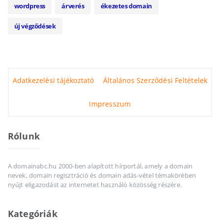
wordpress
árverés
ékezetes domain
új végződések
Adatkezelési tájékoztató
Általános Szerződési Feltételek
Impresszum
Rólunk
A domainabc.hu 2000-ben alapított hírportál, amely a domain
nevek, domain regisztráció és domain adás-vétel témakörében
nyújt eligazodást az internetet használó közösség részére.
Kategóriák