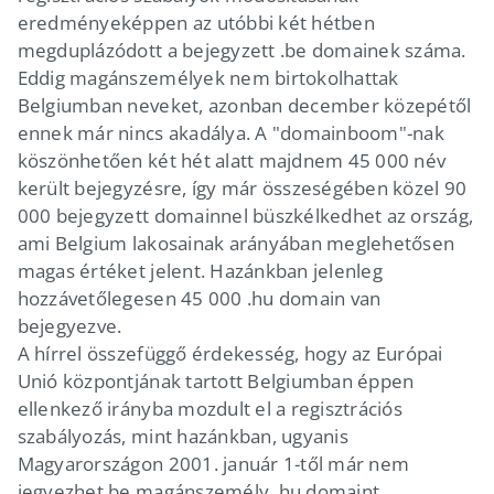
eredményeképpen az utóbbi két hétben
megduplázódott a bejegyzett .be domainek száma.
Eddig magánszemélyek nem birtokolhattak
Belgiumban neveket, azonban december közepétől
ennek már nincs akadálya. A "domainboom"-nak
köszönhetően két hét alatt majdnem 45 000 név
került bejegyzésre, így már összeségében közel 90
000 bejegyzett domainnel büszkélkedhet az ország,
ami Belgium lakosainak arányában meglehetősen
magas értéket jelent. Hazánkban jelenleg
hozzávetőlegesen 45 000 .hu domain van
bejegyezve.
A hírrel összefüggő érdekesség, hogy az Európai
Unió központjának tartott Belgiumban éppen
ellenkező irányba mozdult el a regisztrációs
szabályozás, mint hazánkban, ugyanis
Magyarországon 2001. január 1-től már nem
jegyezhet be magánszemély .hu domaint.