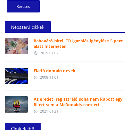
Népszerű cikkek
Babaváró hitel, TB igazolás igénylése 5 perc
alatt Interneten.
2019.07.02.
access_time
Eladó domain nevek
2008.11.01.
access_time
Az eredeti regisztráló soha nem kapott egy
fillért sem a McDonalds.com-ért
2021.01.21.
access_time
Címkefelhő