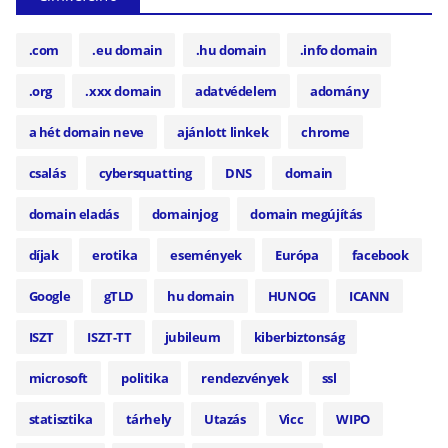
.com
.eu domain
.hu domain
.info domain
.org
.xxx domain
adatvédelem
adomány
a hét domain neve
ajánlott linkek
chrome
csalás
cybersquatting
DNS
domain
domain eladás
domainjog
domain megújítás
díjak
erotika
események
Európa
facebook
Google
gTLD
hu domain
HUNOG
ICANN
ISZT
ISZT-TT
jubileum
kiberbiztonság
microsoft
politika
rendezvények
ssl
statisztika
tárhely
Utazás
Vicc
WIPO