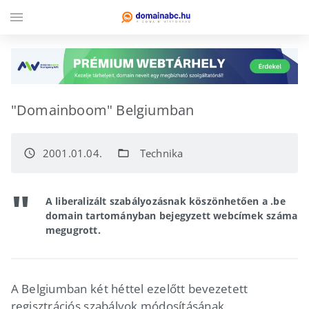
menu
"Domainboom" Belgiumban
2001.01.04.
Technika
access_time
folder_open
A liberalizált szabályozásnak köszönhetően a .be
domain tartományban bejegyzett webcímek száma
megugrott.
A Belgiumban két héttel ezelőtt bevezetett
regisztrációs szabályok módosításának