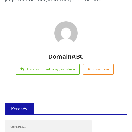
DomainABC
További cikkek megtekintése
Subscribe
Keresés
Keresés: