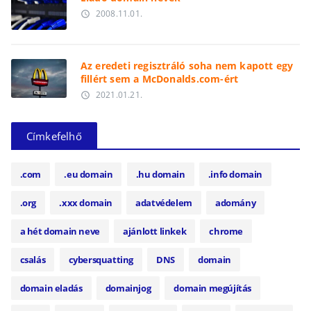
2008.11.01.
access_time
Az eredeti regisztráló soha nem kapott egy
fillért sem a McDonalds.com-ért
2021.01.21.
access_time
Címkefelhő
.com
.eu domain
.hu domain
.info domain
.org
.xxx domain
adatvédelem
adomány
a hét domain neve
ajánlott linkek
chrome
csalás
cybersquatting
DNS
domain
domain eladás
domainjog
domain megújítás