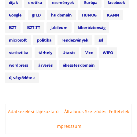
díjak
erotika
események
Európa
facebook
Google
gTLD
hu domain
HUNOG
ICANN
ISZT
ISZT-TT
jubileum
kiberbiztonság
microsoft
politika
rendezvények
ssl
statisztika
tárhely
Utazás
Vicc
WIPO
wordpress
árverés
ékezetes domain
új végződések
Adatkezelési tájékoztató
Általános Szerződési Feltételek
Impresszum