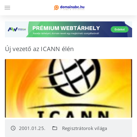
menu
Új vezető az ICANN élén
2001.01.25.
Regisztrátorok világa
access_time
folder_open