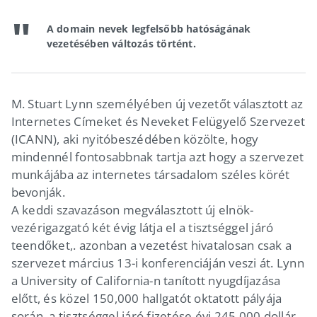
A domain nevek legfelsőbb hatóságának
vezetésében változás történt.
M. Stuart Lynn személyében új vezetőt választott az
Internetes Címeket és Neveket Felügyelő Szervezet
(ICANN), aki nyitóbeszédében közölte, hogy
mindennél fontosabbnak tartja azt hogy a szervezet
munkájába az internetes társadalom széles körét
bevonják.
A keddi szavazáson megválasztott új elnök-
vezérigazgató két évig látja el a tisztséggel járó
teendőket,. azonban a vezetést hivatalosan csak a
szervezet március 13-i konferenciáján veszi át. Lynn
a University of California-n tanított nyugdíjazása
előtt, és közel 150,000 hallgatót oktatott pályája
során, a tisztséggel járó fizetése évi 245 000 dollár