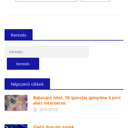
Keresés
Keresés:
Népszerű cikkek
Babaváró hitel, TB igazolás igénylése 5 perc
alatt Interneten.
2019.07.02.
access_time
Eladó domain nevek