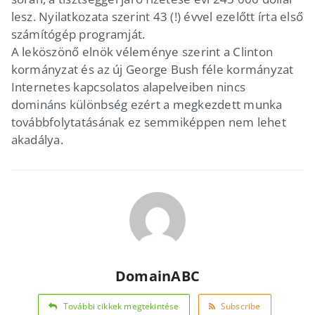
lesz. Nyilatkozata szerint 43 (!) évvel ezelőtt írta első
számítógép programját.
A leköszönő elnök véleménye szerint a Clinton
kormányzat és az új George Bush féle kormányzat
Internetes kapcsolatos alapelveiben nincs
domináns különbség ezért a megkezdett munka
továbbfolytatásának ez semmiképpen nem lehet
akadálya.
DomainABC
További cikkek megtekintése
Subscribe