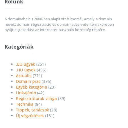
Rólunk
A domainabc.hu 2000-ben alapított hírportál, amely a domain
nevek, domain regisztráció és domain adás-vétel témakörében
nyújt eligazodást az internetet használó közösség részére.
Kategóriák
.EU ügyek
(251)
.HU ügyek
(456)
Aktuális
(771)
Domain piac
(395)
Egyéb kategória
(20)
Linkajánló
(42)
Regisztrátorok világa
(39)
Technika
(84)
Tippek, tanácsok
(28)
Új végződések
(131)