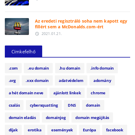
Az eredeti regisztráló soha nem kapott egy
fillért sem a McDonalds.com-ért
2021.01.21.
access_time
Címkefelhő
.com
.eu domain
.hu domain
.info domain
.org
.xxx domain
adatvédelem
adomány
a hét domain neve
ajánlott linkek
chrome
csalás
cybersquatting
DNS
domain
domain eladás
domainjog
domain megújítás
díjak
erotika
események
Európa
facebook