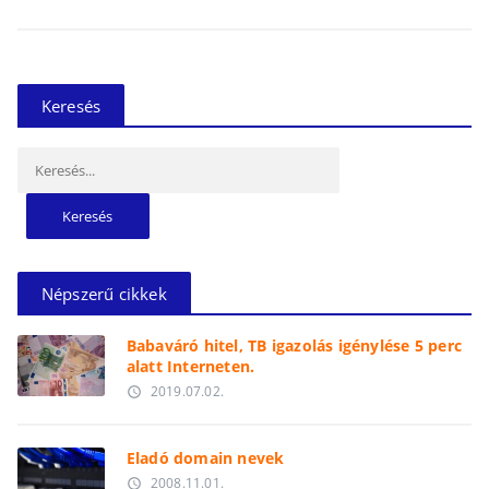
Keresés
Keresés:
Népszerű cikkek
Babaváró hitel, TB igazolás igénylése 5 perc
alatt Interneten.
2019.07.02.
access_time
Eladó domain nevek
2008.11.01.
access_time