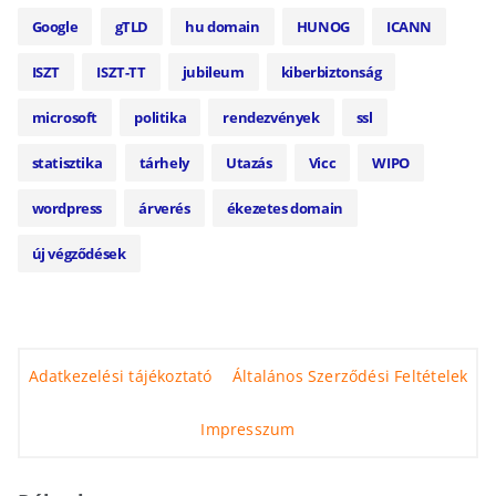
Google
gTLD
hu domain
HUNOG
ICANN
ISZT
ISZT-TT
jubileum
kiberbiztonság
microsoft
politika
rendezvények
ssl
statisztika
tárhely
Utazás
Vicc
WIPO
wordpress
árverés
ékezetes domain
új végződések
Adatkezelési tájékoztató
Általános Szerződési Feltételek
Impresszum