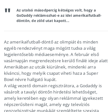
Az utolsó másodpercig kétséges volt, hogy a
GoDaddy reklámozhat-e az idei amerikaifutball-
döntőn, de zöld utat kapott...
Az amerikaifutball-döntő az olimpiát és minden
egyéb rendezvényt maga mögött tudva a világ
legjelentősebb médiaeseménye. A február első
vasárnapján megrendezésre kerülő finálé ideje alatt
Amerikában az utcák kiürülnek, mindenki arra
kíváncsi, hogy melyik csapat viheti haza a Super
Bowl névre hallgató kupát.
A világ vezető domain regisztrátora, a Godaddy is
vásárolt a tavalyi döntőn hirdetési lehetőséget,
amely keretében egy olyan reklámmal igyekezett
népszerűsíteni magát, amely egy televíziós
cenzorbizottság munkáját szemléltette szexista