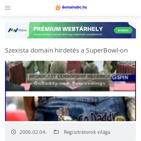
menu
Szexista domain hirdetés a SuperBowl-on
2006.02.04.
Regisztrátorok világa
access_time
folder_open