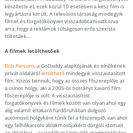
készítette el, ezek közül 10 esetében a kész film is
legyártásra került. A televíziós társaság mindegyik
filmet és forgatókönyvet visszadobta hivatkozva
arra, hogy a reklámok túlságosan erős szexista
töltetűek…
A filmek letölthetőek
Bob Parsons
, a GoDaddy alapítójának és elnökének
privát oldaláról
letölthető
mindegyik visszautasított
film. Közös bennük, hogy az összes főszereplője az
a csinos hölgy, aki a 2005-ös botrányt kavaró film
főszereplője is volt. A visszautasított
forgatókönyvek és filmek között van olyan ahol egy
alig valamit eltakaró fürdőruhában dolgozó
autómosó hölgyként tűnik fel a főszereplő, van ahol
egy felhőkarcoló ablakmosójaként dörgöli idomait
az ablakhoz – az irodában tárgyalók meglepetésére.