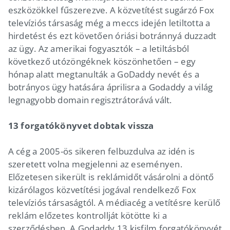
eszközökkel fűszerezve. A közvetítést sugárzó Fox
televíziós társaság még a meccs idején letiltotta a
hirdetést és ezt követően óriási botránnyá duzzadt
az ügy. Az amerikai fogyasztók – a letiltásból
következő utózöngéknek köszönhetően – egy
hónap alatt megtanulták a GoDaddy nevét és a
botrányos ügy hatására áprilisra a Godaddy a világ
legnagyobb domain regisztrátorává vált.
13 forgatókönyvet dobtak vissza
A cég a 2005-ös sikeren felbuzdulva az idén is
szeretett volna megjelenni az eseményen.
Előzetesen sikerült is reklámidőt vásárolni a döntő
kizárólagos közvetítési jogával rendelkező Fox
televíziós társaságtól. A médiacég a vetítésre kerülő
reklám előzetes kontrollját kötötte ki a
szerződésben. A Godaddy 13 kisfilm forgatókönyvét