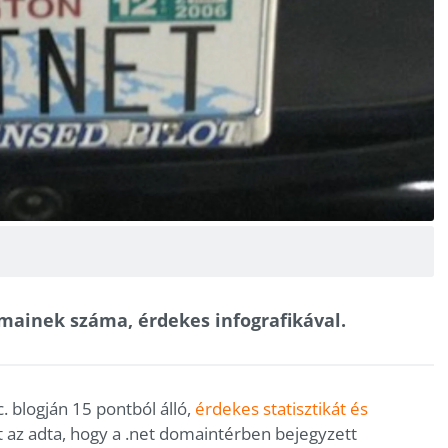
omainek száma, érdekes infografikával.
c. blogján 15 pontból álló,
érdekes statisztikát és
t az adta, hogy a .net domaintérben bejegyzett