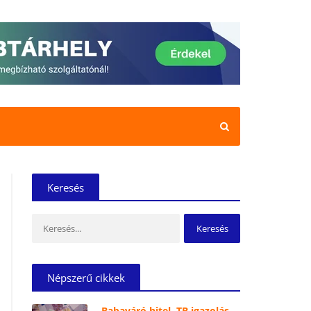
Keresés
Keresés:
Népszerű cikkek
Babaváró hitel, TB igazolás