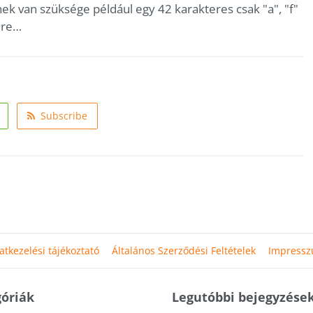
nek van szüksége például egy 42 karakteres csak "a", "f"
nre…
Subscribe
atkezelési tájékoztató
Általános Szerződési Feltételek
Impress
óriák
Legutóbbi bejegyzése