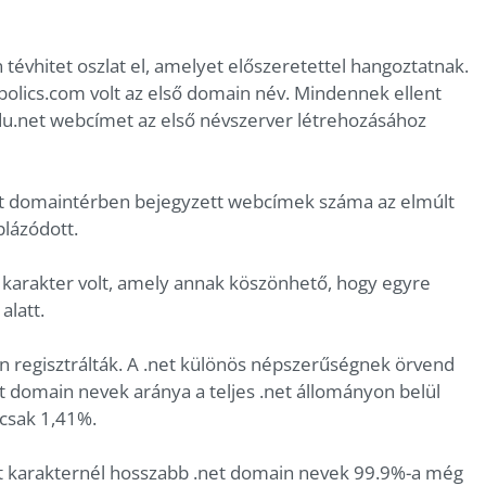
tévhitet oszlat el, amelyet előszeretettel hangoztatnak.
bolics.com volt az első domain név. Mindennek ellent
du.net webcímet az első névszerver létrehozásához
net domaintérben bejegyzett webcímek száma az elmúlt
lázódott.
 karakter volt, amely annak köszönhető, hogy egyre
alatt.
n regisztrálták. A .net különös népszerűségnek örvend
t domain nevek aránya a teljes .net állományon belül
csak 1,41%.
 hat karakternél hosszabb .net domain nevek 99.9%-a még