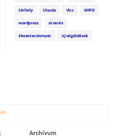
tárhely
Utazás
Vicc
WIPO
wordpress
árverés
ékezetes domain
új végződések
zum
k
Archívum
Archívum