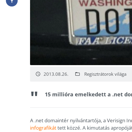
2013.08.26.
Regisztrátorok világa
access_time
folder_open
15 millióra emelkedett a .net d
A .net domaintér nyilvántartója, a Verisign In
infografikát
tett közzé. A kimutatás apropójá