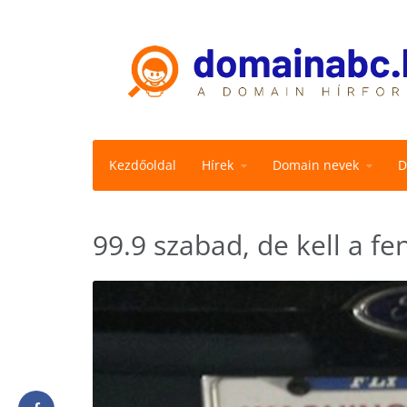
Kezdőoldal
Hírek
Domain nevek
D
99.9 szabad, de kell a f