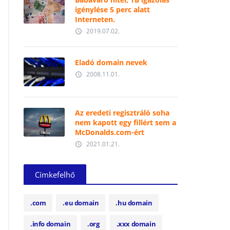
igénylése 5 perc alatt
Interneten.
2019.07.02.
access_time
Eladó domain nevek
2008.11.01.
access_time
Az eredeti regisztráló soha
nem kapott egy fillért sem a
McDonalds.com-ért
2021.01.21.
access_time
Címkefelhő
.com
.eu domain
.hu domain
.info domain
.org
.xxx domain