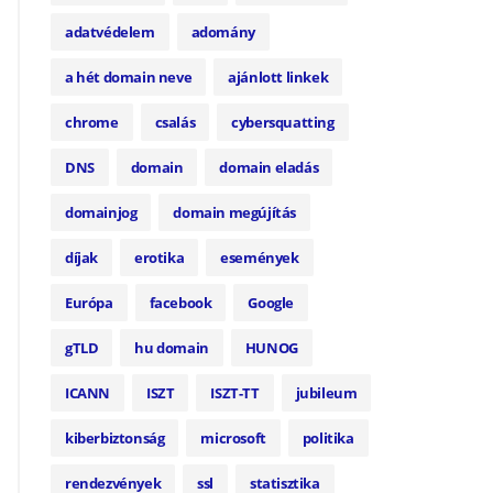
adatvédelem
adomány
a hét domain neve
ajánlott linkek
chrome
csalás
cybersquatting
DNS
domain
domain eladás
domainjog
domain megújítás
díjak
erotika
események
Európa
facebook
Google
gTLD
hu domain
HUNOG
ICANN
ISZT
ISZT-TT
jubileum
kiberbiztonság
microsoft
politika
rendezvények
ssl
statisztika