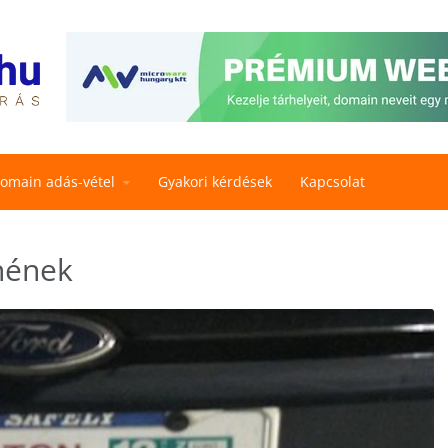
omain adás-vétel
Gyakori kérdések
Kapcsolat
enének