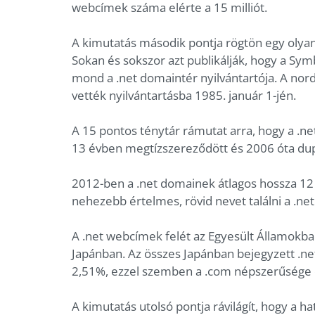
webcímek száma elérte a 15 milliót.
A kimutatás második pontja rögtön egy olyan 
Sokan és sokszor azt publikálják, hogy a Sym
mond a .net domaintér nyilvántartója. A nor
vették nyilvántartásba 1985. január 1-jén.
A 15 pontos ténytár rámutat arra, hogy a .
13 évben megtízszereződött és 2006 óta dup
2012-ben a .net domainek átlagos hossza 12
nehezebb értelmes, rövid nevet találni a .net 
A .net webcímek felét az Egyesült Államokba
Japánban. Az összes Japánban bejegyzett .ne
2,51%, ezzel szemben a .com népszerűsége 
A kimutatás utolsó pontja rávilágít, hogy a