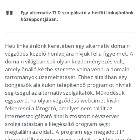
Egy alternatív TLD szolgáltató a hétfői linkajánlónk
középpontjában.
Heti linkajánlónk keretében egy alternatív domain
végződés kezelő honlapjára hívjuk fel a figyelmet. A
domain világban sok olyan kezdeményezés volt,
amely önálló kézbe szerette volna venni a domain
tartományok üzemeltetését. Ehhez általában egy
böngészők alá külön telepítendő programot hívnak
segítségül az alternatív szolgáltatók. Működésük
egyszerű: ha olyan végződésű webcímet kíván
felkeresni a látogató, amelyet nem talált az
internetszolgáltató által biztosított névszerver
szolgáltatásban a kiegészítő program segít
megtalálni az oldalt. A program egy megadott IP
címen található névszerver szolgáltatást hív meg és