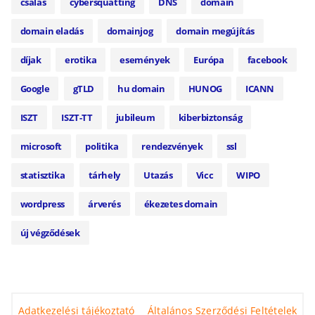
csalás
cybersquatting
DNS
domain
domain eladás
domainjog
domain megújítás
díjak
erotika
események
Európa
facebook
Google
gTLD
hu domain
HUNOG
ICANN
ISZT
ISZT-TT
jubileum
kiberbiztonság
microsoft
politika
rendezvények
ssl
statisztika
tárhely
Utazás
Vicc
WIPO
wordpress
árverés
ékezetes domain
új végződések
Adatkezelési tájékoztató
Általános Szerződési Feltételek