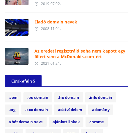
2019.07.02.
access_time
Eladó domain nevek
2008.11.01.
access_time
Az eredeti regisztráló soha nem kapott egy
fillért sem a McDonalds.com-ért
2021.01.21.
access_time
Címkefelhő
.com
.eu domain
.hu domain
.info domain
.org
.xxx domain
adatvédelem
adomány
a hét domain neve
ajánlott linkek
chrome