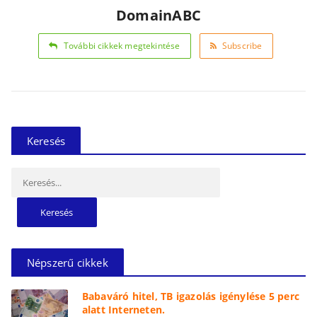
DomainABC
További cikkek megtekintése
Subscribe
Keresés
Keresés:
Népszerű cikkek
Babaváró hitel, TB igazolás igénylése 5 perc
alatt Interneten.