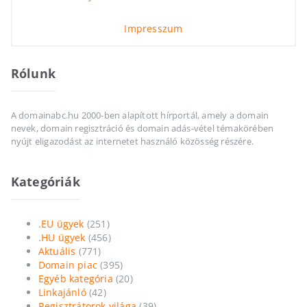
Impresszum
Rólunk
A domainabc.hu 2000-ben alapított hírportál, amely a domain
nevek, domain regisztráció és domain adás-vétel témakörében
nyújt eligazodást az internetet használó közösség részére.
Kategóriák
.EU ügyek
(251)
.HU ügyek
(456)
Aktuális
(771)
Domain piac
(395)
Egyéb kategória
(20)
Linkajánló
(42)
Regisztrátorok világa
(39)