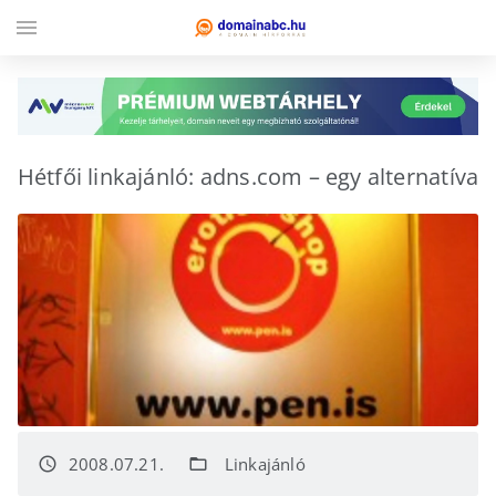
menu
Hétfői linkajánló: adns.com – egy alternatíva
2008.07.21.
Linkajánló
access_time
folder_open