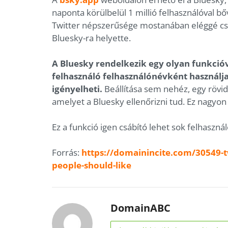
naponta körülbelül 1 millió felhasználóval bőv
Twitter népszerűsége mostanában eléggé csök
Bluesky-ra helyette.
A Bluesky rendelkezik egy olyan funkcióv
felhasználó felhasználónévként használja
igényelheti.
Beállítása sem nehéz, egy rövid
amelyet a Bluesky ellenőrizni tud. Ez nagy
Ez a funkció igen csábító lehet sok felhaszná
Forrás:
https://domainincite.com/30549-t
people-should-like
DomainABC