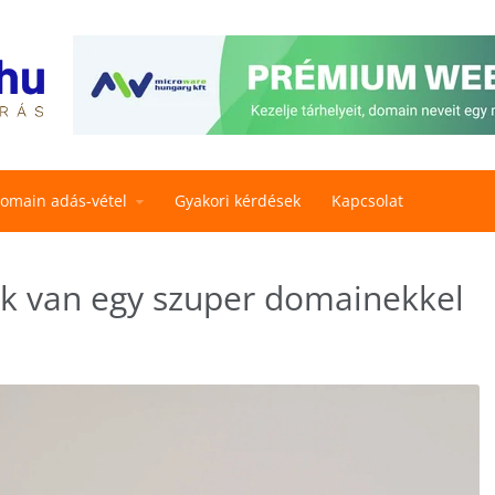
omain adás-vétel
Gyakori kérdések
Kapcsolat
ak van egy szuper domainekkel