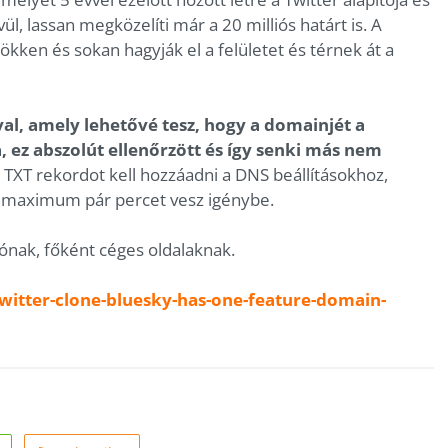
ül, lassan megközelíti már a 20 milliós határt is. A
ken és sokan hagyják el a felületet és térnek át a
al, amely lehetővé tesz, hogy a domainjét a
, ez abszolút ellenőrzött és így senki más nem
 TXT rekordot kell hozzáadni a DNS beállításokhoz,
on maximum pár percet vesz igénybe.
lónak, főként céges oldalaknak.
witter-clone-bluesky-has-one-feature-domain-