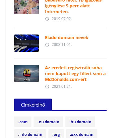
igénylése 5 perc alatt
Interneten.
2019.07.02.
access_time
Eladó domain nevek
2008.11.01.
access_time
Az eredeti regisztráló soha
nem kapott egy fillért sem a
McDonalds.com-ért
2021.01.21.
access_time
Címkefelhő
.com
.eu domain
.hu domain
.info domain
.org
.xxx domain