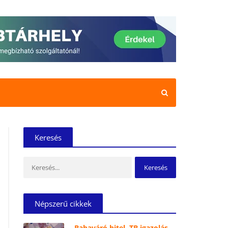
Keresés
Keresés:
Népszerű cikkek
Babaváró hitel, TB igazolás