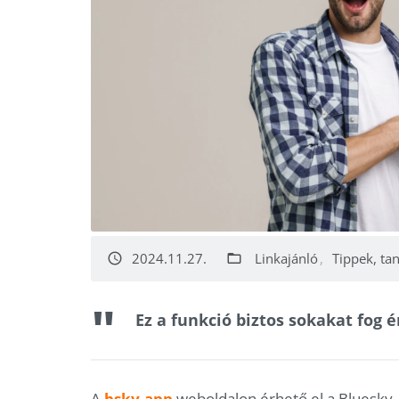
2024.11.27.
Linkajánló
Tippek, ta
access_time
folder_open
Ez a funkció biztos sokakat fog é
A
bsky.app
weboldalon érhető el a Bluesky, m