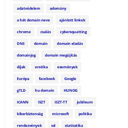
adatvédelem
adomány
a hét domain neve
ajánlott linkek
chrome
csalás
cybersquatting
DNS
domain
domain eladás
domainjog
domain megújítás
díjak
erotika
események
Európa
facebook
Google
gTLD
hu domain
HUNOG
ICANN
ISZT
ISZT-TT
jubileum
kiberbiztonság
microsoft
politika
rendezvények
ssl
statisztika