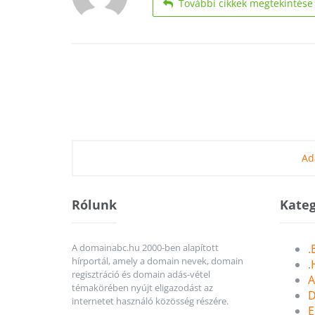
További cikkek megtekintése
Ad
Rólunk
Kateg
A domainabc.hu 2000-ben alapított
.
hírportál, amely a domain nevek, domain
.
regisztráció és domain adás-vétel
A
témakörében nyújt eligazodást az
D
internetet használó közösség részére.
E