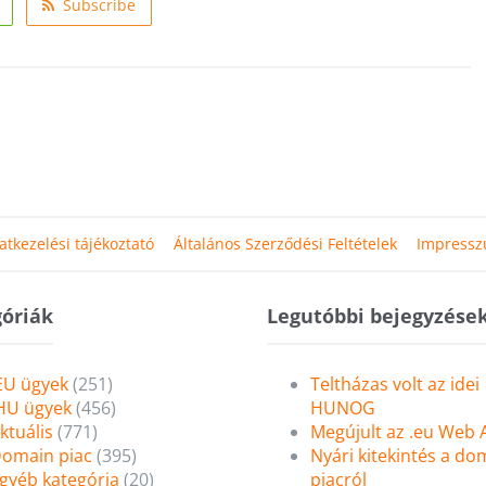
Subscribe
atkezelési tájékoztató
Általános Szerződési Feltételek
Impress
óriák
Legutóbbi bejegyzése
EU ügyek
(251)
Teltházas volt az idei
HU ügyek
(456)
HUNOG
ktuális
(771)
Megújult az .eu Web
omain piac
(395)
Nyári kitekintés a do
gyéb kategória
(20)
piacról