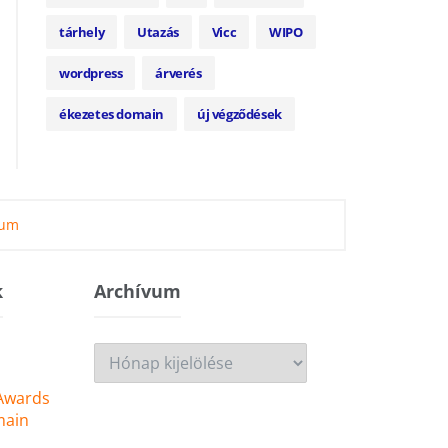
tárhely
Utazás
Vicc
WIPO
wordpress
árverés
ékezetes domain
új végződések
zum
k
Archívum
Archívum
 Awards
main