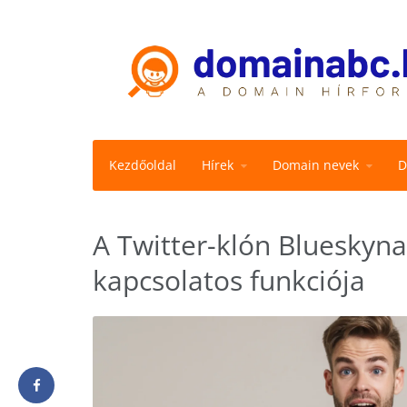
Kezdőoldal
Hírek
Domain nevek
D
A Twitter-klón Blueskyn
kapcsolatos funkciója