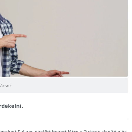
nácsok
rdekelni.
elyet 5 évvel ezelőtt hozott létre a Twitter alapítója és