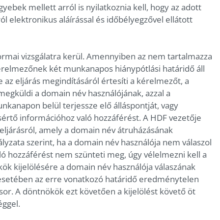
ebek mellett arról is nyilatkoznia kell, hogy az adott
ól elektronikus aláírással és időbélyegzővel ellátott
rmai vizsgálatra kerül. Amennyiben az nem tartalmazza
kérelmezőnek két munkanapos hiánypótlási határidő áll
az eljárás megindításáról értesíti a kérelmezőt, a
megküldi a domain név használójának, azzal a
nkanapon belül terjessze elő álláspontját, vagy
sértő információhoz való hozzáférést. A HDF vezetője
az eljárásról, amely a domain név átruházásának
bályzata szerint, ha a domain név használója nem válaszol
ó hozzáférést nem szünteti meg, úgy vélelmezni kell a
ök kijelölésére a domain név használója válaszának
esetében az erre vonatkozó határidő eredménytelen
sor. A döntnökök ezt követően a kijelölést követő öt
ggel.