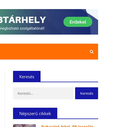
Keresés
Keresés:
Népszerű cikkek
Babaváró hitel, TB igazolás