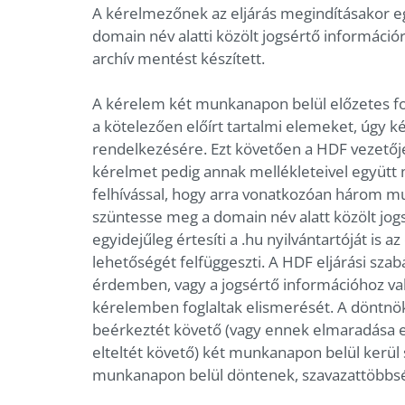
A kérelmezőnek az eljárás megindításakor egy
domain név alatti közölt jogsértő információr
archív mentést készített.
A kérelem két munkanapon belül előzetes fo
a kötelezően előírt tartalmi elemeket, úgy 
rendelkezésére. Ezt követően a HDF vezetője 
kérelmet pedig annak mellékleteivel együtt 
felhívással, hogy arra vonatkozóan három mu
szüntesse meg a domain név alatt közölt jog
egyidejűleg értesíti a .hu nyilvántartóját is 
lehetőségét felfüggeszti. A HDF eljárási sza
érdemben, vagy a jogsértő információhoz val
kérelemben foglaltak elismerését. A döntnök
beérkeztét követő (vagy ennek elmaradása 
elteltét követő) két munkanapon belül kerül 
munkanapon belül döntenek, szavazattöbbsé