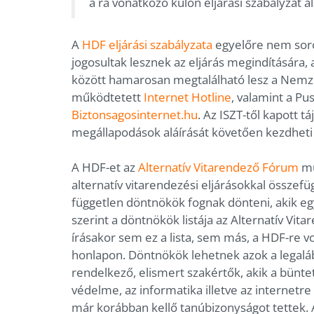
a rá vonatkozó külön eljárási szabályzat al
A
HDF eljárási szabályzata
egyelőre nem sorol
jogosultak lesznek az eljárás megindítására, 
között hamarosan megtalálható lesz a Nemze
működtetett
Internet Hotline
, valamint a P
Biztonsagosinternet.hu
. Az ISZT-től kapott 
megállapodások aláírását követően kezdhet
A HDF-et az
Alternatív Vitarendező Fórum
mű
alternatív vitarendezési eljárásokkal összefü
független döntnökök fognak dönteni, akik egy 
szerint a döntnökök listája az Alternatív Vi
írásakor sem ez a lista, sem más, a HDF-re 
honlapon. Döntnökök lehetnek azok a legaláb
rendelkező, elismert szakértők, akik a bünt
védelme, az informatika illetve az internetre
már korábban kellő tanúbizonyságot tettek. 