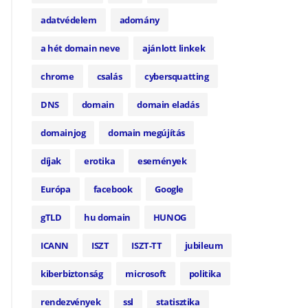
adatvédelem
adomány
a hét domain neve
ajánlott linkek
chrome
csalás
cybersquatting
DNS
domain
domain eladás
domainjog
domain megújítás
díjak
erotika
események
Európa
facebook
Google
gTLD
hu domain
HUNOG
ICANN
ISZT
ISZT-TT
jubileum
kiberbiztonság
microsoft
politika
rendezvények
ssl
statisztika