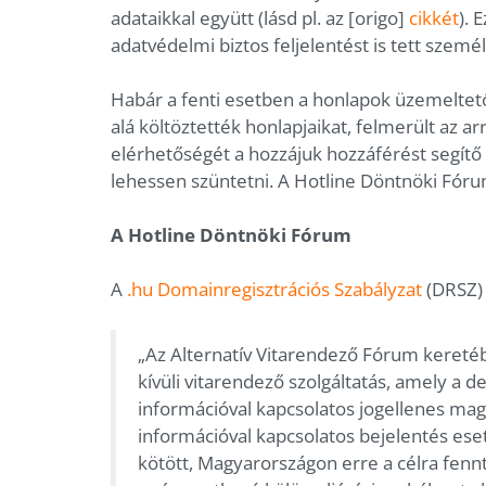
adataikkal együtt (lásd pl. az [origo]
cikkét
). 
adatvédelmi biztos feljelentést is tett szemé
Habár a fenti esetben a honlapok üzemeltet
alá költöztették honlapjaikat, felmerült az a
elérhetőségét a hozzájuk hozzáférést segítő
lehessen szüntetni. A Hotline Döntnöki Fórum
A Hotline Döntnöki Fórum
A
.hu Domainregisztrációs Szabályzat
(DRSZ) 
„Az Alternatív Vitarendező Fórum kereté
kívüli vitarendező szolgáltatás, amely a d
információval kapcsolatos jogellenes mag
információval kapcsolatos bejelentés ese
kötött, Magyarországon erre a célra fennt