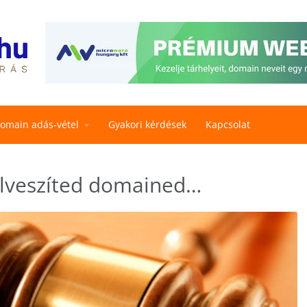
omain adás-vétel
Gyakori kérdések
Kapcsolat
elveszíted domained…