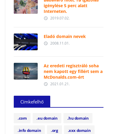
igénylése 5 perc alatt
Interneten.
2019.07.02.
access_time
Eladó domain nevek
2008.11.01.
access_time
Az eredeti regisztráló soha
nem kapott egy fillért sem a
McDonalds.com-ért
2021.01.21.
access_time
Címkefelhő
.com
.eu domain
.hu domain
.info domain
.org
.xxx domain