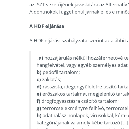
az ISZT vezetőjének javaslatára az Alternatív
A döntnökök függetlenül járnak el és e minő
A HDF eljárása
A HDF eljárási szabályzata szerint az alábbi
„
a)
hozzájárulás nélkül hozzáférhetővé tet
hangfelvétel, vagy egyéb személyes adat h
b)
pedofil tartalom;
c)
zaklatás;
d)
rasszista, idegengyűlöletre uszító tart
e)
erőszakos tartalmat megjelenítő tarta
f)
drogfogyasztásra csábító tartalom;
g)
terrorcselekményre felhívó, terrorcsel
h)
adathalász honlapok, vírusokkal, kém-
kategóriájának valamelyikébe tartozó […] 