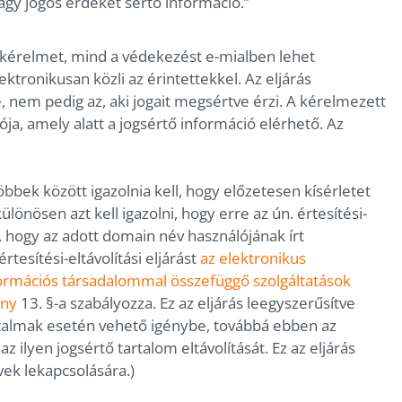
agy jogos érdekét sértő információ.”
a kérelmet, mind a védekezést e-mialben lehet
ktronikusan közli az érintettekkel. Az eljárás
, nem pedig az, aki jogait megsértve érzi. A kérelmezett
a, amely alatt a jogsértő információ elérhető. Az
bek között igazolnia kell, hogy előzetesen kísérletet
különösen azt kell igazolni, hogy erre az ún. értesítési-
etve, hogy az adott domain név használójának írt
esítési-eltávolítási eljárást
az elektronikus
formációs társadalommal összefüggő szolgáltatások
ény
13. §-a szabályozza. Ez az eljárás leegyszerűsítve
artalmak esetén vehető igénybe, továbbá ebben az
z ilyen jogsértő tartalom eltávolítását. Ez az eljárás
k lekapcsolására.)