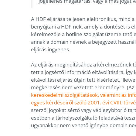
jogellenes magatartás, vagy a más jogát v
A HDF eljárása teljesen elektronikus, mind 
benyújtani a HDF-nek, amely a döntését is ele
kérelmezője a hotline szolgálat üzemeltetője
annak a domain névnek a bejegyzett használój
eljárás ingyenes.
Az eljárás megindításához a kérelmezőnek töb
tett a jogsértő információ eltávolítására. Így 
eltávolítási eljárás útján tett kísérletet, ill
megkeresés nem vezetett eredményre. (Az ért
kereskedelmi szolgáltatások, valamint az in
egyes kérdéseiről szóló 2001. évi CVIII. törv
szerzői jogokat sértő vagy védjegybitorló t
esetben a tárhelyszolgáltató feladatává teszi a
ugyanakkor nem vehető igénybe domain neve