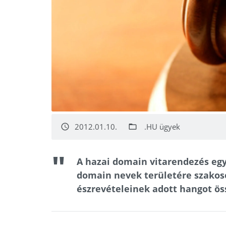
2012.01.10.
.HU ügyek
access_time
folder_open
A hazai domain vitarendezés egy 
domain nevek területére szakoso
észrevételeinek adott hangot ös