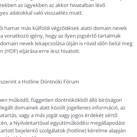
Ezekben az ügyekben az akkor hivatalban lévő
lyes adatokkal való visszaélés miatt.
ői hamar más külföldi végződések alatti domain nevek
rra vonatkozó igény, hogy az ilyen jogsértő tartalmak
 domain nevek lekapcsolása útján is rövid időn belül meg
 (HDF) eljárása erre lesz hivatott.
szerint a Hotline Döntnöki Fórum
ben működő, független döntnökökből álló bíróságon
elegált domainek alatt közölt jogellenes információ, az
atartás, vagy a más jogát vagy jogos érdekét sértő
tén, a Nyilvántartóval együttműködési megállapodást
artott bejelentő szolgálatok (hotline) kérelme alapján