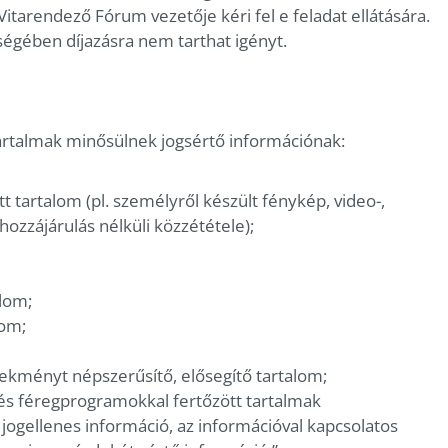
 Vitarendező Fórum vezetője kéri fel e feladat ellátására.
ségében díjazásra nem tarthat igényt.
 tartalmak minősülnek jogsértő információnak:
t tartalom (pl. személyről készült fénykép, video-,
ozzájárulás nélküli közzététele);
alom;
lom;
ekményt népszerűsítő, elősegítő tartalom;
 és féregprogramokkal fertőzött tartalmak
jogellenes információ, az információval kapcsolatos