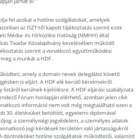
apján járhat el.”
ja fel azokat a hotline szolgálatokat, amelyek
azonban az ISZT-től kapott tájékoztatás szerint ezek
ti Média- és Hírközlési Hatóság (NMHH) által
uskás Tivadar Közalapítvány kezelésében működő
tájékoztatás szerint a vonatkozó együttműködési
i meg a munkát a HDF.
ködteti, amely a domain nevek delegálást követő
ggésben is eljárt. A HDF elé kerülő kérelmekről
listáról kerülnek kijelölésre. A HDF eljárási szabályzata
tarendező Fórum honlapján elérhető, azonban jelen cikk
vonatkozó információ nem volt még megtalálható ezen a
b 30. életévüket betöltött, egyetemi diplomával
etőjog, a személyiségi jogvédelem, a személyes adatok
 vonatkozó jogi kérdések területén való jártasságukról
A döntnököket hotline szolgáltatok működtetői, valamint