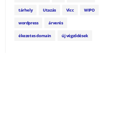
tárhely
Utazás
Vicc
WIPO
wordpress
árverés
ékezetes domain
új végződések