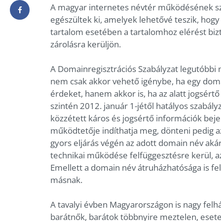
A magyar internetes névtér működésének sza
egészültek ki, amelyek lehetővé teszik, hogy
tartalom esetében a tartalomhoz elérést bizto
zárolásra kerüljön.
A Domainregisztrációs Szabályzat legutóbbi m
nem csak akkor vehető igénybe, ha egy doma
érdeket, hanem akkor is, ha az alatt jogsértő
szintén 2012. január 1-jétől hatályos szabály
közzétett káros és jogsértő információk bejele
működtetője indíthatja meg, dönteni pedig az
gyors eljárás végén az adott domain név akár 
technikai működése felfüggesztésre kerül, az
Emellett a domain név átruházhatósága is fel
másnak.
A tavalyi évben Magyarországon is nagy felh
barátnők, barátok többnyire meztelen, eset