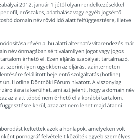
bályai 2012. január 1-jétől olyan rendelkezésekkel
 pedofil, erőszakos, adathalász vagy egyéb jogsértő
sító domain név rövid idő alatt felfüggesztésre, illetve
ódosítása révén a .hu alatti alternatív vitarendezés már
in név önmagában sért valamilyen jogot vagy jogos
 tartalom érhető el. Ezen eljárás szabályait tartalmazó,
zat szerint ilyen ügyekben az eljárást az interneten
ntésére felállított bejelentő szolgáltatás (hotline)
 ún. Hotline Döntnöki Fórum hivatott. A viszonylag
zárolásra is kerülhet, ami azt jelenti, hogy a domain név
az az alatt többé nem érhető el a korábbi tartalom.
függesztésre kerül, azaz azt nem lehet majd átadni
áborodást keltettek azok a honlapok, amelyeken volt
enként pornográf felvételeit közölték egyéb személyes