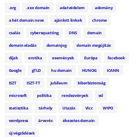
.org
.xxx domain
adatvédelem
adomány
a hét domain neve
ajánlott linkek
chrome
csalás
cybersquatting
DNS
domain
domain eladás
domainjog
domain megújítás
díjak
erotika
események
Európa
facebook
Google
gTLD
hu domain
HUNOG
ICANN
ISZT
ISZT-TT
jubileum
kiberbiztonság
microsoft
politika
rendezvények
ssl
statisztika
tárhely
Utazás
Vicc
WIPO
wordpress
árverés
ékezetes domain
új végződések