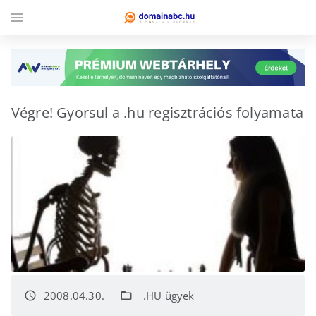
menu
Végre! Gyorsul a .hu regisztrációs folyamata
2008.04.30.
.HU ügyek
access_time
folder_open