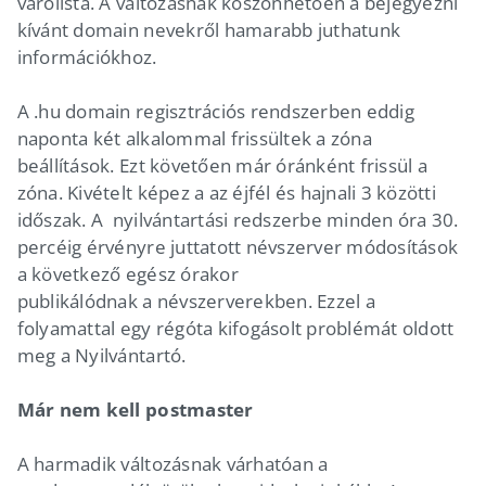
várólista. A változásnak köszönhetően a bejegyezni
kívánt domain nevekről hamarabb juthatunk
információkhoz.
A .hu domain regisztrációs rendszerben eddig
naponta két alkalommal frissültek a zóna
beállítások. Ezt követően már óránként frissül a
zóna. Kivételt képez a az éjfél és hajnali 3 közötti
időszak. A nyilvántartási redszerbe minden óra 30.
percéig érvényre juttatott névszerver módosítások
a következő egész órakor
publikálódnak a névszerverekben. Ezzel a
folyamattal egy régóta kifogásolt problémát oldott
meg a Nyilvántartó.
Már nem kell postmaster
A harmadik változásnak várhatóan a