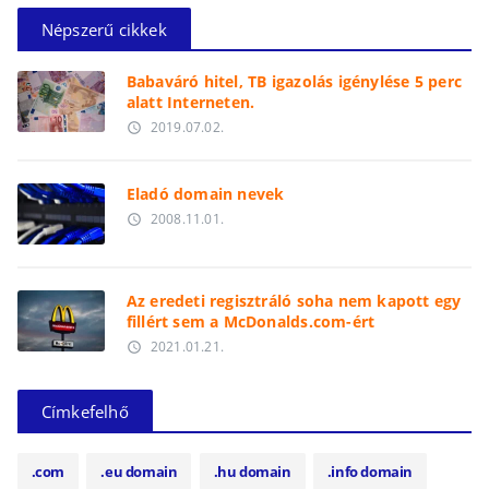
Népszerű cikkek
Babaváró hitel, TB igazolás igénylése 5 perc
alatt Interneten.
2019.07.02.
access_time
Eladó domain nevek
2008.11.01.
access_time
Az eredeti regisztráló soha nem kapott egy
fillért sem a McDonalds.com-ért
2021.01.21.
access_time
Címkefelhő
.com
.eu domain
.hu domain
.info domain