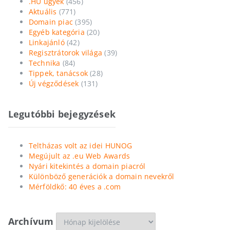
.HU ügyek
(456)
Aktuális
(771)
Domain piac
(395)
Egyéb kategória
(20)
Linkajánló
(42)
Regisztrátorok világa
(39)
Technika
(84)
Tippek, tanácsok
(28)
Új végződések
(131)
Legutóbbi bejegyzések
Teltházas volt az idei HUNOG
Megújult az .eu Web Awards
Nyári kitekintés a domain piacról
Különböző generációk a domain nevekről
Mérföldkő: 40 éves a .com
Archívum
Archívum