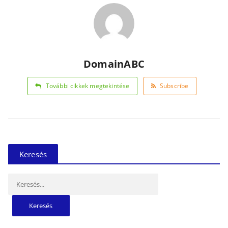
DomainABC
További cikkek megtekintése
Subscribe
Keresés
Keresés: