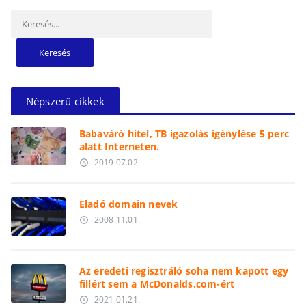
Keresés:
Népszerű cikkek
Babaváró hitel, TB igazolás igénylése 5 perc
alatt Interneten.
2019.07.02.
access_time
Eladó domain nevek
2008.11.01.
access_time
Az eredeti regisztráló soha nem kapott egy
fillért sem a McDonalds.com-ért
2021.01.21.
access_time