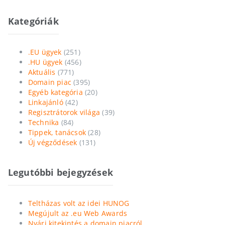
Kategóriák
.EU ügyek
(251)
.HU ügyek
(456)
Aktuális
(771)
Domain piac
(395)
Egyéb kategória
(20)
Linkajánló
(42)
Regisztrátorok világa
(39)
Technika
(84)
Tippek, tanácsok
(28)
Új végződések
(131)
Legutóbbi bejegyzések
Teltházas volt az idei HUNOG
Megújult az .eu Web Awards
Nyári kitekintés a domain piacról