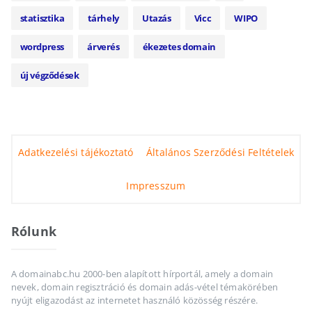
statisztika
tárhely
Utazás
Vicc
WIPO
wordpress
árverés
ékezetes domain
új végződések
Adatkezelési tájékoztató
Általános Szerződési Feltételek
Impresszum
Rólunk
A domainabc.hu 2000-ben alapított hírportál, amely a domain
nevek, domain regisztráció és domain adás-vétel témakörében
nyújt eligazodást az internetet használó közösség részére.