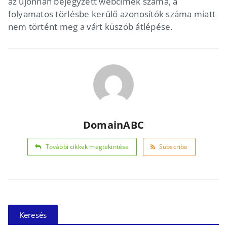
az újonnan bejegyzett webcímek száma, a
folyamatos törlésbe kerülő azonosítók száma miatt
nem történt meg a várt küszöb átlépése.
DomainABC
További cikkek megtekintése
Subscribe
Keresés