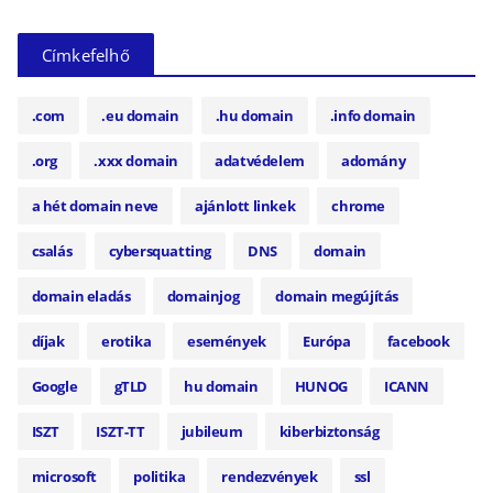
Címkefelhő
.com
.eu domain
.hu domain
.info domain
.org
.xxx domain
adatvédelem
adomány
a hét domain neve
ajánlott linkek
chrome
csalás
cybersquatting
DNS
domain
domain eladás
domainjog
domain megújítás
díjak
erotika
események
Európa
facebook
Google
gTLD
hu domain
HUNOG
ICANN
ISZT
ISZT-TT
jubileum
kiberbiztonság
microsoft
politika
rendezvények
ssl