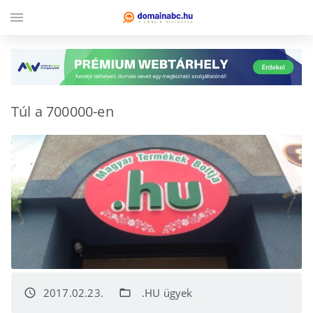
menu
Túl a 700000-en
2017.02.23.
.HU ügyek
access_time
folder_open