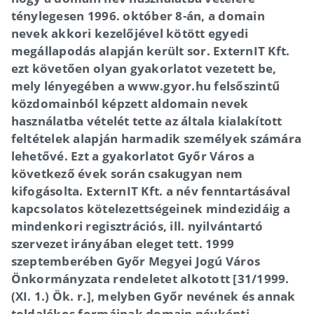
ténylegesen 1996. október 8-án, a domain
nevek akkori kezelőjével kötött egyedi
megállapodás alapján került sor. ExternIT Kft.
ezt követően olyan gyakorlatot vezetett be,
mely lényegében a www.gyor.hu felsőszintű
közdomainból képzett aldomain nevek
használatba vételét tette az általa kialakított
feltételek alapján harmadik személyek számára
lehetővé. Ezt a gyakorlatot Győr Város a
következő évek során csakugyan nem
kifogásolta. ExternIT Kft. a név fenntartásával
kapcsolatos kötelezettségeinek mindezidáig a
mindenkori regisztrációs, ill. nyilvántartó
szervezet irányában eleget tett. 1999
szeptemberében Győr Megyei Jogú Város
Önkormányzata rendeletet alkotott [31/1999.
(XI. 1.) Ök. r.], melyben Győr nevének és annak
toldalékos formáinak domain névkénti