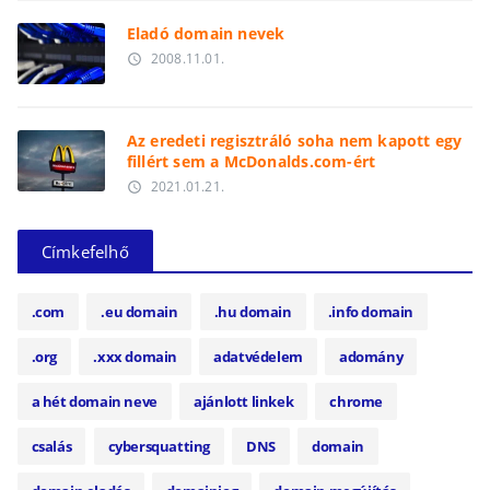
Eladó domain nevek
2008.11.01.
access_time
Az eredeti regisztráló soha nem kapott egy
fillért sem a McDonalds.com-ért
2021.01.21.
access_time
Címkefelhő
.com
.eu domain
.hu domain
.info domain
.org
.xxx domain
adatvédelem
adomány
a hét domain neve
ajánlott linkek
chrome
csalás
cybersquatting
DNS
domain