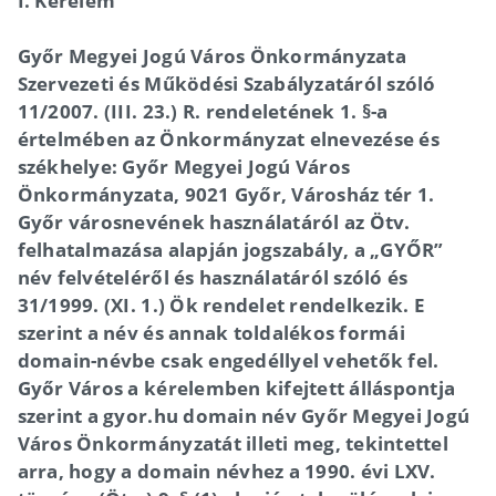
I. Kérelem
Győr Megyei Jogú Város Önkormányzata
Szervezeti és Működési Szabályzatáról szóló
11/2007. (III. 23.) R. rendeletének 1. §-a
értelmében az Önkormányzat elnevezése és
székhelye: Győr Megyei Jogú Város
Önkormányzata, 9021 Győr, Városház tér 1.
Győr városnevének használatáról az Ötv.
felhatalmazása alapján jogszabály, a „GYŐR”
név felvételéről és használatáról szóló és
31/1999. (XI. 1.) Ök rendelet rendelkezik. E
szerint a név és annak toldalékos formái
domain-névbe csak engedéllyel vehetők fel.
Győr Város a kérelemben kifejtett álláspontja
szerint a gyor.hu domain név Győr Megyei Jogú
Város Önkormányzatát illeti meg, tekintettel
arra, hogy a domain névhez a 1990. évi LXV.