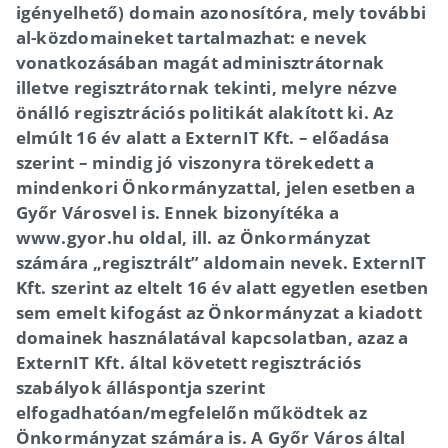
igényelhető) domain azonosítóra, mely további
al-közdomaineket tartalmazhat: e nevek
vonatkozásában magát adminisztrátornak
illetve regisztrátornak tekinti, melyre nézve
önálló regisztrációs politikát alakított ki. Az
elmúlt 16 év alatt a ExternIT Kft. – előadása
szerint – mindig jó viszonyra törekedett a
mindenkori Önkormányzattal, jelen esetben a
Győr Városvel is. Ennek bizonyítéka a
www.gyor.hu oldal, ill. az Önkormányzat
számára „regisztrált” aldomain nevek. ExternIT
Kft. szerint az eltelt 16 év alatt egyetlen esetben
sem emelt kifogást az Önkormányzat a kiadott
domainek használatával kapcsolatban, azaz a
ExternIT Kft. által követett regisztrációs
szabályok álláspontja szerint
elfogadhatóan/megfelelőn működtek az
Önkormányzat számára is. A Győr Város által