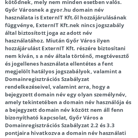
kötődnek, mely nem minden esetben valós.
Győr Városnek a gyor.hu domain név
használata is ExternIT Kft.ől hozzájárulásának
függvénye, ExternIT Kft.nek nincs jogszabály
által biztosított joga az adott név
használatához. Miután Győr Város ilyen
hozzájárulást ExternIT Kft. részére biztosítani
nem kíván, s a név általa történő, megtévesztő
és jogellenes használata ellentétes a fent
megjelölt hatályos jogszabályok, valamint a
Domainregisztrációs Szabályzat
rendelkezéseivel, valamint arra, hogy a
bejegyzett domain név egy olyan személynév,
amely tekintetében a domain név használója és
a bejegyzett domain név között nem áll fenn
bizonyítható kapcsolat, Győr Város a
Domainregisztrációs Szabályzat 2.2 és 3.3
pontjaira hivatkozva a domain név használati