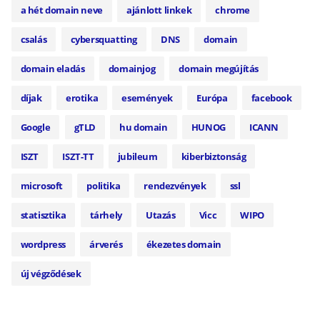
a hét domain neve
ajánlott linkek
chrome
csalás
cybersquatting
DNS
domain
domain eladás
domainjog
domain megújítás
díjak
erotika
események
Európa
facebook
Google
gTLD
hu domain
HUNOG
ICANN
ISZT
ISZT-TT
jubileum
kiberbiztonság
microsoft
politika
rendezvények
ssl
statisztika
tárhely
Utazás
Vicc
WIPO
wordpress
árverés
ékezetes domain
új végződések