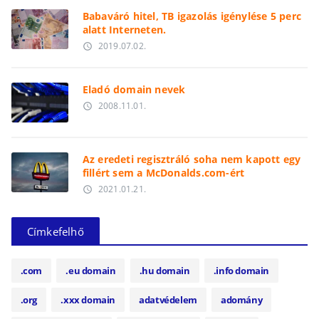
Babaváró hitel, TB igazolás igénylése 5 perc
alatt Interneten.
2019.07.02.
access_time
Eladó domain nevek
2008.11.01.
access_time
Az eredeti regisztráló soha nem kapott egy
fillért sem a McDonalds.com-ért
2021.01.21.
access_time
Címkefelhő
.com
.eu domain
.hu domain
.info domain
.org
.xxx domain
adatvédelem
adomány