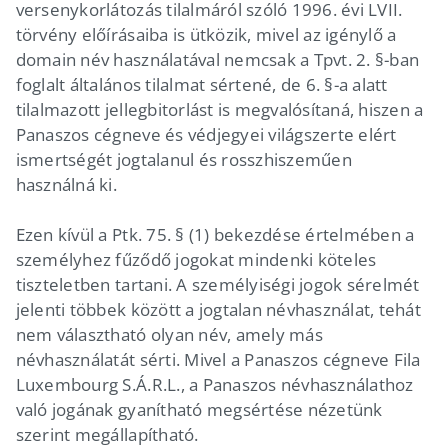
versenykorlátozás tilalmáról szóló 1996. évi LVII.
törvény előírásaiba is ütközik, mivel az igénylő a
domain név használatával nemcsak a Tpvt. 2. §-ban
foglalt általános tilalmat sértené, de 6. §-a alatt
tilalmazott jellegbitorlást is megvalósítaná, hiszen a
Panaszos cégneve és védjegyei világszerte elért
ismertségét jogtalanul és rosszhiszeműen
használná ki.
Ezen kívül a Ptk. 75. § (1) bekezdése értelmében a
személyhez fűződő jogokat mindenki köteles
tiszteletben tartani. A személyiségi jogok sérelmét
jelenti többek között a jogtalan névhasználat, tehát
nem választható olyan név, amely más
névhasználatát sérti. Mivel a Panaszos cégneve Fila
Luxembourg S.Á.R.L., a Panaszos névhasználathoz
való jogának gyanítható megsértése nézetünk
szerint megállapítható.