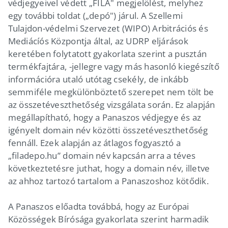
védjegyeivel védett „FILA" megjelölést, melyhez
egy további toldat („depó") járul. A Szellemi
Tulajdon-védelmi Szervezet (WIPO) Arbitrációs és
Mediácíós Központja által, az UDRP eljárások
keretében folytatott gyakorlata szerint a pusztán
termékfajtára, -jellegre vagy más hasonló kiegészítő
információra utaló utótag csekély, de inkább
semmiféle megkülönböztető szerepet nem tölt be
az összetéveszthetőség vizsgálata során. Ez alapján
megállapítható, hogy a Panaszos védjegye és az
igényelt domain név közötti összetéveszthetőség
fennáll. Ezek alapján az átlagos fogyasztó a
„filadepo.hu” domain név kapcsán arra a téves
következtetésre juthat, hogy a domain név, illetve
az ahhoz tartozó tartalom a Panaszoshoz kötődik.
A Panaszos előadta továbbá, hogy az Európai
Közösségek Bírósága gyakorlata szerint harmadik