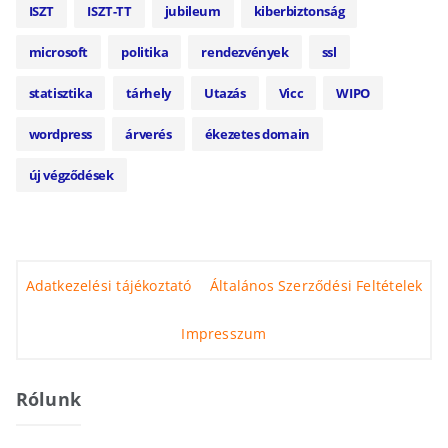
ISZT
ISZT-TT
jubileum
kiberbiztonság
microsoft
politika
rendezvények
ssl
statisztika
tárhely
Utazás
Vicc
WIPO
wordpress
árverés
ékezetes domain
új végződések
Adatkezelési tájékoztató
Általános Szerződési Feltételek
Impresszum
Rólunk