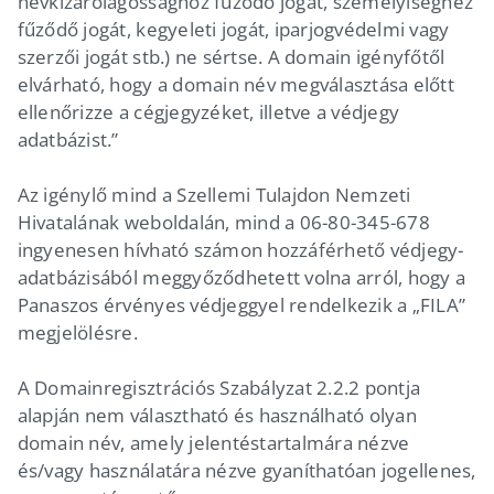
névkizárólagossághoz fűződő jogát, személyiséghez
fűződő jogát, kegyeleti jogát, iparjogvédelmi vagy
szerzői jogát stb.) ne sértse. A domain igényfőtől
elvárható, hogy a domain név megválasztása előtt
ellenőrizze a cégjegyzéket, illetve a védjegy
adatbázist.”
Az igénylő mind a Szellemi Tulajdon Nemzeti
Hivatalának weboldalán, mind a 06-80-345-678
ingyenesen hívható számon hozzáférhető védjegy-
adatbázisából meggyőződhetett volna arról, hogy a
Panaszos érvényes védjeggyel rendelkezik a „FILA”
megjelölésre.
A Domainregisztrációs Szabályzat 2.2.2 pontja
alapján nem választható és használható olyan
domain név, amely jelentéstartalmára nézve
és/vagy használatára nézve gyaníthatóan jogellenes,