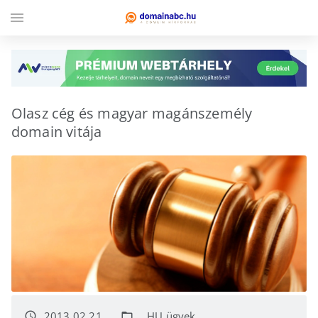
menu
Olasz cég és magyar magánszemély
domain vitája
2013.02.21.
.HU ügyek
access_time
folder_open