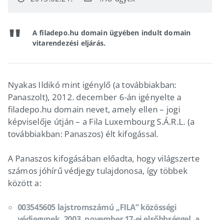
A filadepo.hu domain ügyében indult domain
vitarendezési eljárás.
Nyakas Ildikó mint igénylő (a továbbiakban:
Panaszolt), 2012. december 6-án igényelte a
filadepo.hu domain nevet, amely ellen – jogi
képviselője útján – a Fila Luxembourg S.Á.R.L. (a
továbbiakban: Panaszos) élt kifogással.
A Panaszos kifogásában előadta, hogy világszerte
számos jóhírű védjegy tulajdonosa, így többek
között a:
003545605 lajstromszámú „FILA” közösségi
védjegynek, 2003. november 17-ei elsőbbséggel, a