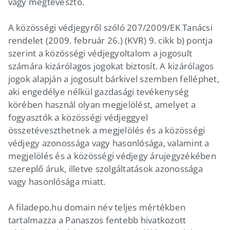
vagy megtévesztő.
A közösségi védjegyről szóló 207/2009/EK Tanácsi
rendelet (2009. február 26.) (KVR) 9. cikk b) pontja
szerint a közösségi védjegyoltalom a jogosult
számára kizárólagos jogokat biztosít. A kizárólagos
jogok alapján a jogosult bárkivel szemben felléphet,
aki engedélye nélkül gazdasági tevékenység
körében használ olyan megjelölést, amelyet a
fogyasztók a közösségi védjeggyel
összetéveszthetnek a megjelölés és a közösségi
védjegy azonossága vagy hasonlósága, valamint a
megjelölés és a közösségi védjegy árujegyzékében
szereplő áruk, illetve szolgáltatások azonossága
vagy hasonlósága miatt.
A filadepo.hu domain név teljes mértékben
tartalmazza a Panaszos fentebb hivatkozott