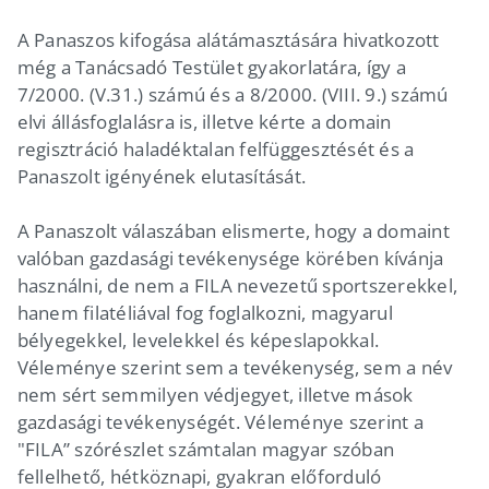
A Panaszos kifogása alátámasztására hivatkozott
még a Tanácsadó Testület gyakorlatára, így a
7/2000. (V.31.) számú és a 8/2000. (VIII. 9.) számú
elvi állásfoglalásra is, illetve kérte a domain
regisztráció haladéktalan felfüggesztését és a
Panaszolt igényének elutasítását.
A Panaszolt válaszában elismerte, hogy a domaint
valóban gazdasági tevékenysége körében kívánja
használni, de nem a FILA nevezetű sportszerekkel,
hanem filatéliával fog foglalkozni, magyarul
bélyegekkel, levelekkel és képeslapokkal.
Véleménye szerint sem a tevékenység, sem a név
nem sért semmilyen védjegyet, illetve mások
gazdasági tevékenységét. Véleménye szerint a
"FILA” szórészlet számtalan magyar szóban
fellelhető, hétköznapi, gyakran előforduló