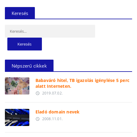
Keresés
Keresés:
Népszerű cikkek
Babaváró hitel, TB igazolás igénylése 5 perc
alatt Interneten.
2019.07.02.
access_time
Eladó domain nevek
2008.11.01.
access_time