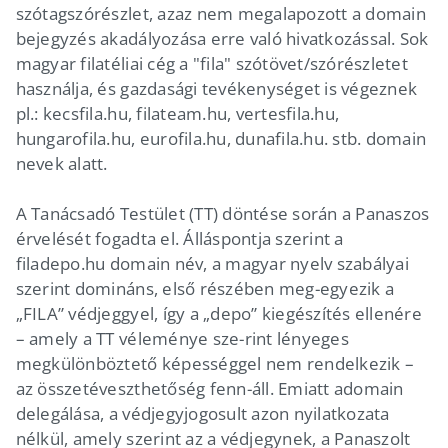
szótagszórészlet, azaz nem megalapozott a domain
bejegyzés akadályozása erre való hivatkozással. Sok
magyar filatéliai cég a "fila" szótövet/szórészletet
használja, és gazdasági tevékenységet is végeznek
pl.: kecsfila.hu, filateam.hu, vertesfila.hu,
hungarofila.hu, eurofila.hu, dunafila.hu. stb. domain
nevek alatt.
A Tanácsadó Testület (TT) döntése során a Panaszos
érvelését fogadta el. Álláspontja szerint a
filadepo.hu domain név, a magyar nyelv szabályai
szerint domináns, első részében meg-egyezik a
„FILA” védjeggyel, így a „depo” kiegészítés ellenére
– amely a TT véleménye sze-rint lényeges
megkülönböztető képességgel nem rendelkezik –
az összetéveszthetőség fenn-áll. Emiatt adomain
delegálása, a védjegyjogosult azon nyilatkozata
nélkül, amely szerint az a védjegynek, a Panaszolt