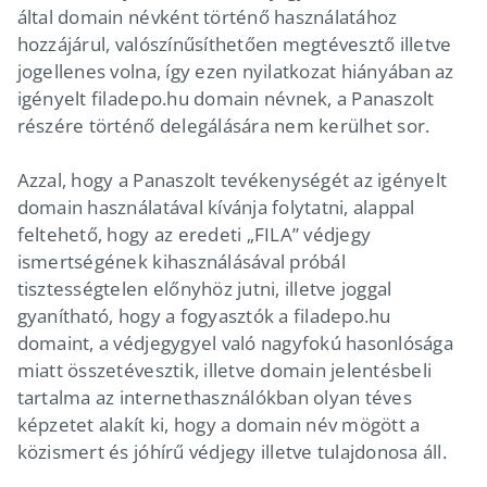
által domain névként történő használatához
hozzájárul, valószínűsíthetően megtévesztő illetve
jogellenes volna, így ezen nyilatkozat hiányában az
igényelt filadepo.hu domain névnek, a Panaszolt
részére történő delegálására nem kerülhet sor.
Azzal, hogy a Panaszolt tevékenységét az igényelt
domain használatával kívánja folytatni, alappal
feltehető, hogy az eredeti „FILA” védjegy
ismertségének kihasználásával próbál
tisztességtelen előnyhöz jutni, illetve joggal
gyanítható, hogy a fogyasztók a filadepo.hu
domaint, a védjegygyel való nagyfokú hasonlósága
miatt összetévesztik, illetve domain jelentésbeli
tartalma az internethasználókban olyan téves
képzetet alakít ki, hogy a domain név mögött a
közismert és jóhírű védjegy illetve tulajdonosa áll.