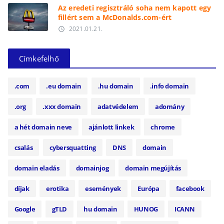
Az eredeti regisztráló soha nem kapott egy
fillért sem a McDonalds.com-ért
2021.01.21.
access_time
Címkefelhő
.com
.eu domain
.hu domain
.info domain
.org
.xxx domain
adatvédelem
adomány
a hét domain neve
ajánlott linkek
chrome
csalás
cybersquatting
DNS
domain
domain eladás
domainjog
domain megújítás
díjak
erotika
események
Európa
facebook
Google
gTLD
hu domain
HUNOG
ICANN