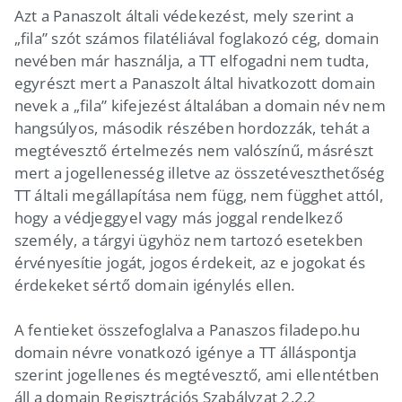
Azt a Panaszolt általi védekezést, mely szerint a
„fila” szót számos filatéliával foglakozó cég, domain
nevében már használja, a TT elfogadni nem tudta,
egyrészt mert a Panaszolt által hivatkozott domain
nevek a „fila” kifejezést általában a domain név nem
hangsúlyos, második részében hordozzák, tehát a
megtévesztő értelmezés nem valószínű, másrészt
mert a jogellenesség illetve az összetéveszthetőség
TT általi megállapítása nem függ, nem függhet attól,
hogy a védjeggyel vagy más joggal rendelkező
személy, a tárgyi ügyhöz nem tartozó esetekben
érvényesítie jogát, jogos érdekeit, az e jogokat és
érdekeket sértő domain igénylés ellen.
A fentieket összefoglalva a Panaszos filadepo.hu
domain névre vonatkozó igénye a TT álláspontja
szerint jogellenes és megtévesztő, ami ellentétben
áll a domain Regisztrációs Szabályzat 2.2.2