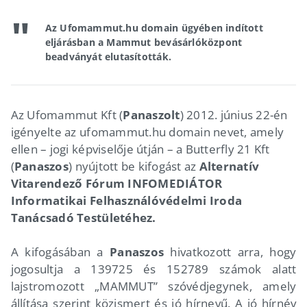
Az Ufomammut.hu domain ügyében indított
eljárásban a Mammut bevásárlóközpont
beadványát elutasították.
Az Ufomammut Kft (
Panaszolt
) 2012. június 22-én
igényelte az ufomammut.hu domain nevet, amely
ellen – jogi képviselője útján – a Butterfly 21 Kft
(
Panaszos
) nyújtott be kifogást az
Alternatív
Vitarendező Fórum INFOMEDIÁTOR
Informatikai Felhasználóvédelmi Iroda
Tanácsadó Testületéhez.
A kifogásában a
Panaszos
hivatkozott arra, hogy
jogosultja a 139725 és 152789 számok alatt
lajstromozott „MAMMUT” szóvédjegynek, amely
állítása szerint közismert és jó hírnevű. A jó hírnév