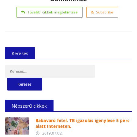
További cikkek megtekintése
Subscribe
Keresés
Keresés:
Népszerű cikkek
Babaváró hitel, TB igazolás igénylése 5 perc
alatt Interneten.
2019.07.02.
access_time