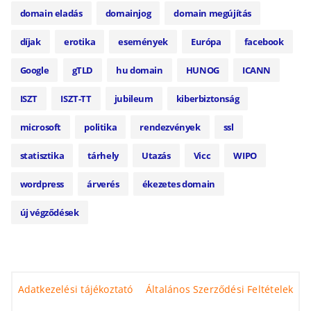
domain eladás
domainjog
domain megújítás
díjak
erotika
események
Európa
facebook
Google
gTLD
hu domain
HUNOG
ICANN
ISZT
ISZT-TT
jubileum
kiberbiztonság
microsoft
politika
rendezvények
ssl
statisztika
tárhely
Utazás
Vicc
WIPO
wordpress
árverés
ékezetes domain
új végződések
Adatkezelési tájékoztató
Általános Szerződési Feltételek