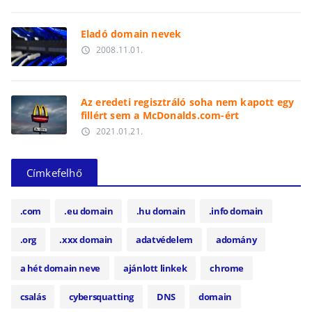
Eladó domain nevek
2008.11.01.
access_time
Az eredeti regisztráló soha nem kapott egy
fillért sem a McDonalds.com-ért
2021.01.21.
access_time
Címkefelhő
.com
.eu domain
.hu domain
.info domain
.org
.xxx domain
adatvédelem
adomány
a hét domain neve
ajánlott linkek
chrome
csalás
cybersquatting
DNS
domain