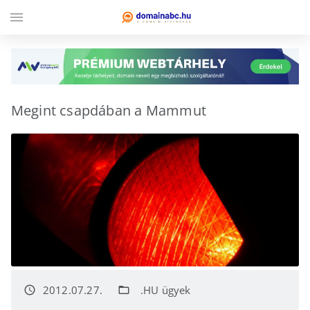
menu
Megint csapdában a Mammut
2012.07.27.
.HU ügyek
access_time
folder_open