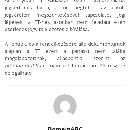
Amennyiben a Panaszos ezen névhasználatot
jogsértőnek tartja, akkor megteheti az állított
jogsérelem megszüntetésével kapcsolatos jogi
lépéseit, a TT-nek azonban nem feladata ezen
esetleges jogvita előzetes elbírálása.
A fentiek, és a rendelkezésére álló dokumentumok
alapján a TT ezért a panaszt nem találta
megalapozottnak, álláspontja szerint az
ufomammut.hu
domain az Ufomammut Kft részére
delegálható.
DomainABC