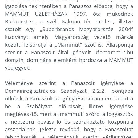
igazolása tekintetében a Panaszos előadta, hogy a
MAMMUT ÜZLETHÁZAK 1997. óta működnek
Budapesten, a Széll Kálmán tér mellett, illetve
csatolt egy „Superbrands Magyarország 2004”
kiadványt amely Magyarország vezető márkái
között felsorolja a „Mammut” szót is. Álláspontja
szerint a Panaszolt által igényelt ufomammut.hu
domain, domináns elemként hordozza a MAMMUT
védjegyet.
Véleménye szerint a Panaszolt igénylése a
Domainregisztrációs Szabályzat 2.2.2. pontjába
ütközik, a Panaszolt az igénylése során nem tartotta
be a Szabályzat előírásait, illetve igénylése
megtévesztő, mert a „mammut” szóról a fogyasztók
a népszerű bevásárló és szórakoztató központra
asszociálnak. Jelezte továbbá, hogy a Panaszoltat
felszólították, a véleményük szerint védjegyüket