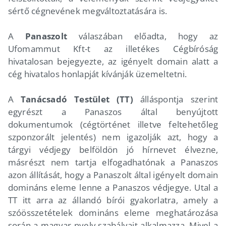
sértő cégnevének megváltoztatására is.
A
Panaszolt
válaszában előadta, hogy az
Ufomammut Kft-t az illetékes Cégbíróság
hivatalosan bejegyezte, az igényelt domain alatt a
cég hivatalos honlapját kívánják üzemeltetni.
A
Tanácsadó Testület (TT)
álláspontja szerint
egyrészt a Panaszos által benyújtott
dokumentumok (cégtörténet illetve feltehetőleg
szponzorált jelentés) nem igazolják azt, hogy a
tárgyi védjegy belföldön jó hírnevet élvezne,
másrészt nem tartja elfogadhatónak a Panaszos
azon állítását, hogy a Panaszolt által igényelt domain
domináns eleme lenne a Panaszos védjegye. Utal a
TT itt arra az állandó bírói gyakorlatra, amely a
szóösszetételek domináns eleme meghatározása
során a magyar nyelv szabályait alkalmazza. Mivel a